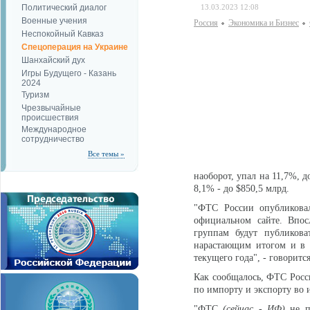
Политический диалог
13.03.2023 12:08
Военные учения
Россия
Экономика и Бизнес
Неспокойный Кавказ
Спецоперация на Украине
Шанхайский дух
Игры Будущего - Казань
2024
Туризм
Чрезвычайные
происшествия
Международное
сотрудничество
Все темы »
наоборот, упал на 11,7%, 
8,1% - до $850,5 млрд.
"ФТС России опубликова
официальном сайте. Впос
группам будут публикова
нарастающим итогом и в 
текущего года", - говорит
Как сообщалось, ФТС Росс
по импорту и экспорту во 
"ФТС
(сейчас - ИФ)
не пу