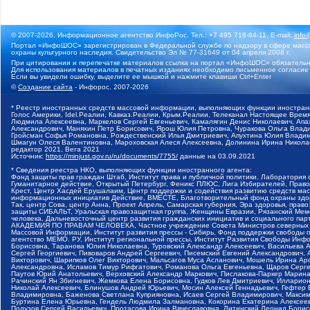
© 2007-2026, Информационное агентство ИнфоРос. Тел.: +7 495 718-84-11, E-mail:
info
Портал «ИнфоШОС» зарегистрирован в Федеральной службе по надзору в сфере массо
охраны культурного наследия. Свидетельство Эл № 77-31649 от 04 апреля 2008 г.
При цитировании и перепечатке материалов ссылка на портал «ИнфоШОС» обязательн
Для использования материалов в печатных изданиях необходимо письменное согласие
Если вы увидели ошибку, выделите ее мышкой и нажмите клавиши Ctrl+Enter
©
Создание сайта
- Инфорос, 2007-2026
* Реестр иностранных средств массовой информации, выполняющих функции иностранн
Голос Америки, Idel.Реалии, Кавказ.Реалии, Крым.Реалии, Телеканал Настоящее Время
Людмила Алексеевна, Маркелов Сергей Евгеньевич, Камалягин Денис Николаевич, Апах
Александрович, Маняхин Петр Борисович, Ярош Юлия Петровна, Чуракова Ольга Влади
Гройсман Софья Романовна, Рождественский Илья Дмитриевич, Апухтина Юлия Владимир
Шмагун Олеся Валентиновна, Мароховская Алеся Алексеевна, Долинина Ирина Никола
редактор 2021, Вега 2021
Источник:
https://minjust.gov.ru/ru/documents/7755/
данные на
03.09.2021
* Сведения реестра НКО, выполняющих функции иностранного агента:
Фонд защиты прав граждан Штаб, Институт права и публичной политики, Лаборатория
Гуманитарное действие, Открытый Петербург, Феникс ПЛЮС, Лига Избирателей, Правов
Крест, Центр Хасдей Ерушалаим, Центр поддержки и содействия развитию средств мас
информационных инициатив Действие, ВМЕСТЕ, Благотворительный фонд охраны здоров
Так, центр Сова, центр Анна, Проект Апрель, Самарская губерния, Эра здоровья, пр
защиты СИБАЛЬТ, Уральская правозащитная группа, Женщины Евразии, Рязанский Мемо
человека, Дальневосточный центр развития гражданских инициатив и социального пар
АКАДЕМИЯ ПО ПРАВАМ ЧЕЛОВЕКА, Частное учреждение Совета Министров северных стр
Массовой Информации, Институт развития прессы - Сибирь, Фонд поддержки свободы 
агентство МЕМО. РУ, Институт региональной прессы, Институт Развития Свободы Инф
Борисовна, Таранова Юлия Николаевна, Туровский Александр Алексеевич, Васильева 
Сергей Георгиевич, Пивоваров Андрей Сергеевич, Писемский Евгений Александрович,
Викторович, Шарипков Олег Викторович, Мальсагов Муса Асланович, Мошель Ирина Ар
Александровна, Исламов Тимур Рифгатович, Романова Ольга Евгеньевна, Щаров Серг
Паутов Юрий Анатольевич, Верховский Александр Маркович, Пислакова-Паркер Марина
Рачинский Ян Збигневич, Жемкова Елена Борисовна, Гудков Лев Дмитриевич, Иллари
Николай Алексеевич, Блинушов Андрей Юрьевич, Мосин Алексей Геннадьевич, Гефтер
Владимировна, Баженова Светлана Куприяновна, Исаев Сергей Владимирович, Максим
Буртина Елена Юрьевна, Гендель Людмила Залмановна, Кокорина Екатерина Алексеев
Подузов Сергей Васильевич, Протасова Ирина Вячеславовна, Литинский Леонид Борис