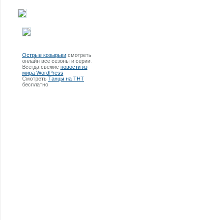
Острые козырьки
смотреть
онлайн все сезоны и серии.
Всегда свежие
новости из
мира WordPress
Смотреть
Танцы на ТНТ
бесплатно