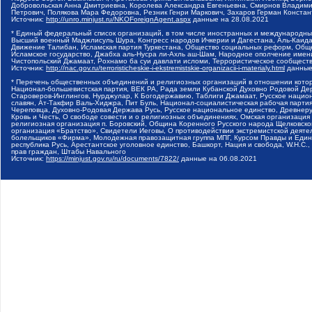
Добровольская Анна Дмитриевна, Королева Александра Евгеньевна, Смирнов Владими
Петрович, Полякова Мара Федоровна, Резник Генри Маркович, Захаров Герман Конста
Источник:
http://unro.minjust.ru/NKOForeignAgent.aspx
данные на
28.08.2021
* Единый федеральный список организаций, в том числе иностранных и международны
Высший военный Маджлисуль Шура, Конгресс народов Ичкерии и Дагестана, Аль-Каида, 
Движение Талибан, Исламская партия Туркестана, Общество социальных реформ, Общес
Исламское государство, Джабха аль-Нусра ли-Ахль аш-Шам, Народное ополчение имен
Чистопольский Джамаат, Рохнамо ба суи давлати исломи, Террористическое сообщест
Источник:
http://nac.gov.ru/terroristicheskie-i-ekstremistskie-organizacii-i-materialy.html
данные
* Перечень общественных объединений и религиозных организаций в отношении котор
Национал-большевистская партия, ВЕК РА, Рада земли Кубанской Духовно Родовой Де
Староверов-Инглингов, Нурджулар, К Богодержавию, Таблиги Джамаат, Русское наци
славян, Ат-Такфир Валь-Хиджра, Пит Буль, Национал-социалистическая рабочая парт
Череповца, Духовно-Родовая Держава Русь, Русское национальное единство, Древнер
Кровь и Честь, О свободе совести и о религиозных объединениях, Омская организаци
религиозная организация п. Боровский, Община Коренного Русского народа Щелковског
организация «Братство», Свидетели Иеговы, О противодействии экстремистской деяте
болельщиков «Фирма», Молодежная правозащитная группа МПГ, Курсом Правды и Единен
республика Русь, Арестантское уголовное единство, Башкорт, Нация и свобода, W.H.С
прав граждан, Штабы Навального
Источник:
https://minjust.gov.ru/ru/documents/7822/
данные на
06.08.2021