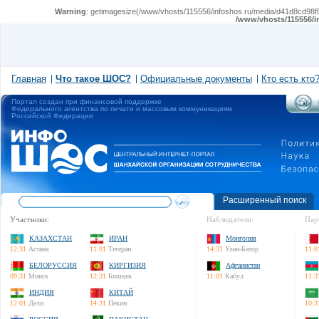
Warning
: getimagesize(/www/vhosts/115556/infoshos.ru/media/d41d8cd98f00
/www/vhosts/115556/i
Главная
Что такое ШОС?
Официальные документы
Кто есть кто
Портал создан при финансовой поддержке
Федерального агентства по печати и массовым коммуникациям
Российской Федерации
Расширенный поиск
Участники:
Наблюдатели:
Пар
КАЗАХСТАН
ИРАН
Монголия
12:31
Астана
11:01
Тегеран
14:31
Улан-Батор
11:0
БЕЛОРУССИЯ
КИРГИЗИЯ
Афганистан
09:31
Минск
12:31
Бишкек
11:01
Кабул
11:3
ИНДИЯ
КИТАЙ
12:01
Дели
14:31
Пекин
10:3