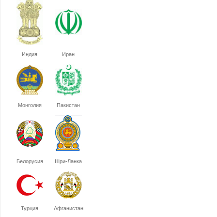
Индия
Иран
Монголия
Пакистан
Белорусия
Шри-Ланка
Турция
Афганистан