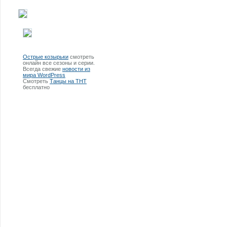
Острые козырьки
смотреть
онлайн все сезоны и серии.
Всегда свежие
новости из
мира WordPress
Смотреть
Танцы на ТНТ
бесплатно