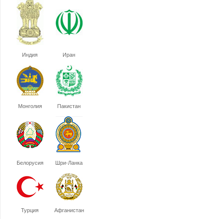
Индия
Иран
Монголия
Пакистан
Белорусия
Шри-Ланка
Турция
Афганистан