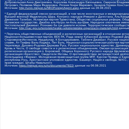
Добровольская Анна Дмитриевна, Королева Александра Евгеньевна, Смирнов Владими
Петрович, Полякова Мара Федоровна, Резник Генри Маркович, Захаров Герман Конста
Источник:
http://unro.minjust.ru/NKOForeignAgent.aspx
данные на
28.08.2021
* Единый федеральный список организаций, в том числе иностранных и международны
Высший военный Маджлисуль Шура, Конгресс народов Ичкерии и Дагестана, Аль-Каида, 
Движение Талибан, Исламская партия Туркестана, Общество социальных реформ, Общес
Исламское государство, Джабха аль-Нусра ли-Ахль аш-Шам, Народное ополчение имен
Чистопольский Джамаат, Рохнамо ба суи давлати исломи, Террористическое сообщест
Источник:
http://nac.gov.ru/terroristicheskie-i-ekstremistskie-organizacii-i-materialy.html
данные
* Перечень общественных объединений и религиозных организаций в отношении котор
Национал-большевистская партия, ВЕК РА, Рада земли Кубанской Духовно Родовой Де
Староверов-Инглингов, Нурджулар, К Богодержавию, Таблиги Джамаат, Русское наци
славян, Ат-Такфир Валь-Хиджра, Пит Буль, Национал-социалистическая рабочая парт
Череповца, Духовно-Родовая Держава Русь, Русское национальное единство, Древнер
Кровь и Честь, О свободе совести и о религиозных объединениях, Омская организаци
религиозная организация п. Боровский, Община Коренного Русского народа Щелковског
организация «Братство», Свидетели Иеговы, О противодействии экстремистской деяте
болельщиков «Фирма», Молодежная правозащитная группа МПГ, Курсом Правды и Единен
республика Русь, Арестантское уголовное единство, Башкорт, Нация и свобода, W.H.С
прав граждан, Штабы Навального
Источник:
https://minjust.gov.ru/ru/documents/7822/
данные на
06.08.2021