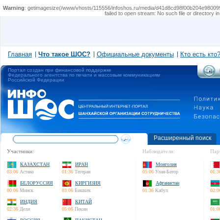
Warning
: getimagesize(/www/vhosts/115556/infoshos.ru/media/d41d8cd98f00b204e9800998ecf8427
failed to open stream: No such file or directory i
Главная
Что такое ШОС?
Официальные документы
Кто есть кто
Портал создан при финансовой поддержке
Федерального агентства по печати и массовым коммуникациям
Российской Федерации
Расширенный поиск
Участники:
Наблюдатели:
Пар
КАЗАХСТАН
ИРАН
Монголия
03:06
Астана
01:36
Тегеран
05:06
Улан-Батор
01:3
БЕЛОРУССИЯ
КИРГИЗИЯ
Афганистан
00:06
Минск
03:06
Бишкек
01:36
Кабул
02:0
ИНДИЯ
КИТАЙ
02:36
Дели
05:06
Пекин
01:0