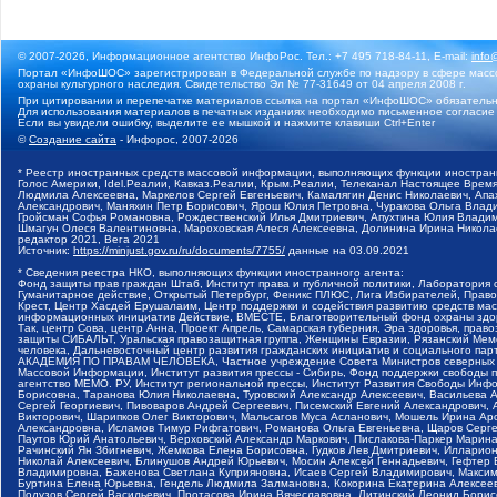
© 2007-2026, Информационное агентство ИнфоРос. Тел.: +7 495 718-84-11, E-mail:
info
Портал «ИнфоШОС» зарегистрирован в Федеральной службе по надзору в сфере массо
охраны культурного наследия. Свидетельство Эл № 77-31649 от 04 апреля 2008 г.
При цитировании и перепечатке материалов ссылка на портал «ИнфоШОС» обязательн
Для использования материалов в печатных изданиях необходимо письменное согласие
Если вы увидели ошибку, выделите ее мышкой и нажмите клавиши Ctrl+Enter
©
Создание сайта
- Инфорос, 2007-2026
* Реестр иностранных средств массовой информации, выполняющих функции иностранн
Голос Америки, Idel.Реалии, Кавказ.Реалии, Крым.Реалии, Телеканал Настоящее Время
Людмила Алексеевна, Маркелов Сергей Евгеньевич, Камалягин Денис Николаевич, Апах
Александрович, Маняхин Петр Борисович, Ярош Юлия Петровна, Чуракова Ольга Влади
Гройсман Софья Романовна, Рождественский Илья Дмитриевич, Апухтина Юлия Владимир
Шмагун Олеся Валентиновна, Мароховская Алеся Алексеевна, Долинина Ирина Никола
редактор 2021, Вега 2021
Источник:
https://minjust.gov.ru/ru/documents/7755/
данные на
03.09.2021
* Сведения реестра НКО, выполняющих функции иностранного агента:
Фонд защиты прав граждан Штаб, Институт права и публичной политики, Лаборатория
Гуманитарное действие, Открытый Петербург, Феникс ПЛЮС, Лига Избирателей, Правов
Крест, Центр Хасдей Ерушалаим, Центр поддержки и содействия развитию средств мас
информационных инициатив Действие, ВМЕСТЕ, Благотворительный фонд охраны здоров
Так, центр Сова, центр Анна, Проект Апрель, Самарская губерния, Эра здоровья, пр
защиты СИБАЛЬТ, Уральская правозащитная группа, Женщины Евразии, Рязанский Мемо
человека, Дальневосточный центр развития гражданских инициатив и социального пар
АКАДЕМИЯ ПО ПРАВАМ ЧЕЛОВЕКА, Частное учреждение Совета Министров северных стр
Массовой Информации, Институт развития прессы - Сибирь, Фонд поддержки свободы 
агентство МЕМО. РУ, Институт региональной прессы, Институт Развития Свободы Инф
Борисовна, Таранова Юлия Николаевна, Туровский Александр Алексеевич, Васильева 
Сергей Георгиевич, Пивоваров Андрей Сергеевич, Писемский Евгений Александрович,
Викторович, Шарипков Олег Викторович, Мальсагов Муса Асланович, Мошель Ирина Ар
Александровна, Исламов Тимур Рифгатович, Романова Ольга Евгеньевна, Щаров Серг
Паутов Юрий Анатольевич, Верховский Александр Маркович, Пислакова-Паркер Марина
Рачинский Ян Збигневич, Жемкова Елена Борисовна, Гудков Лев Дмитриевич, Иллари
Николай Алексеевич, Блинушов Андрей Юрьевич, Мосин Алексей Геннадьевич, Гефтер
Владимировна, Баженова Светлана Куприяновна, Исаев Сергей Владимирович, Максим
Буртина Елена Юрьевна, Гендель Людмила Залмановна, Кокорина Екатерина Алексеев
Подузов Сергей Васильевич, Протасова Ирина Вячеславовна, Литинский Леонид Борис