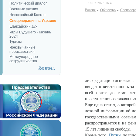
Политический диалог
18.03.2023 16:48
Военные учения
Россия
Общество
Спецопера
Неспокойный Кавказ
Спецоперация на Украине
Шанхайский дух
Игры Будущего - Казань
2024
Туризм
Чрезвычайные
происшествия
Международное
сотрудничество
Все темы »
дискредитацию использов
вводят ответственность з
всей статье до семи ле
преступления составлял пят
Еще одна статья, о которо
ложной информации об ис
государственными органа
распространяется и на фе
15 лет лишения свободы.
Кроме того,
Путин
подписа