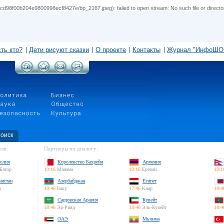
d98f00b204e9800998ecf8427e/bp_2167.jpeg): failed to open stream: No such file or directo
сть кто?
Дети рисуют сказки
О проекте
Контакты
Журнал "ИнфоШО
оиск
ли:
Партнеры по диалогу:
олия
Королевство Бахрейн
Армения
Батор
19:16
Манама
19:16
Ереван
19:1
нистан
Азербайджан
Египет
л
19:46
Баку
17:46
Каир
18:4
Саудовская Аравия
Кувейт
18:46
Эр-Рияд
18:46
Эль-Кувейт
18:4
ОАЭ
Мьянма