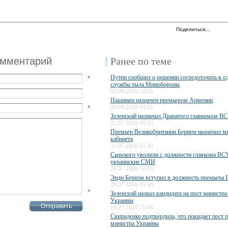
Поделиться…
омментарий
Ранее по теме
Путин сообщил о решении сосредоточить в од
*
службы тыла Минобороны
05.08.2026 16:55
Пашинян назначен премьером Армении
*
02.08.2026 18:55
Зеленский назначил Драпатого главкомом В
22.07.2026 05:53
Премьер Великобритании Бернем назначил м
кабинета
21.07.2026 05:48
Сырского уволили с должности главкома ВС
украинские СМИ
20.07.2026 16:15
Энди Бернэм вступил в должность премьера 
20.07.2026 15:58
*
Зеленский назвал кандидата на пост министр
Украины
16.07.2026 21:18
Свириденко подтвердила, что покидает пост 
министра Украины