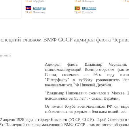
18:46
Абу-Даби
18:46
Нейпьидо
17:4
Камбоджа
Шри-Ланка
21:46
Пномпень
21:46
Коломбо
оследний главком ВМФ СССР адмирал флота Черна
ичность
Адмирал флота Владимир Чернавин,
главнокомандующий Военно-морским флото
Союза, скончался на 95-м году жизн
"Интерфаксу" в субботу руководитель ап
военачальников РФ Николай Дерябин.
"Владимир Николаевич скончался в Москве. 2
исполнилось бы 95 лет", - сказал Дерябин.
От имени Клуба военачальников РФ он выра
соболезнования родным и близким покойного.
2 апреля 1928 года в городе Николаев (УССР, СССР). Герой Советского 
83). Последний главнокомандующий ВМФ СССР - замминистра обороны