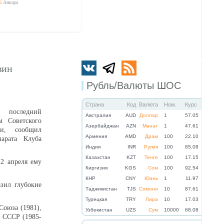
6
Анкара
вин
Рубль/Валюты ШОС
Страна
Код
Валюта
Ном.
Курс
 последний
Австралия
AUD
Доллар
1
57.05
м Советского
Азербайджан
AZN
Манат
1
47.61
и, сообщил
Армения
AMD
Драм
100
22.10
парата Клуба
Индия
INR
Рупия
100
85.08
Казахстан
KZT
Тенге
100
17.15
2 апреля ему
Киргизия
KGS
Сом
100
92.54
КНР
CNY
Юань
1
11.97
зил глубокие
Таджикистан
TJS
Сомони
10
87.61
Турецкая
TRY
Лира
10
17.03
Союза (1981),
Узбекистан
UZS
Сум
10000
68.08
 СССР (1985-