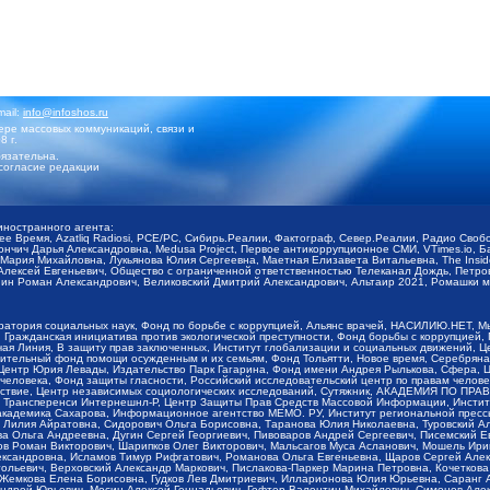
mail:
info@infoshos.ru
ре массовых коммуникаций, связи и
8 г.
язательна.
согласие редакции
иностранного агента:
щее Время, Azatliq Radiosi, PCE/PC, Сибирь.Реалии, Фактограф, Север.Реалии, Радио Св
ончич Дарья Александровна, Medusa Project, Первое антикоррупционное СМИ, VTimes.io, 
ария Михайловна, Лукьянова Юлия Сергеевна, Маетная Елизавета Витальевна, The Insid
ексей Евгеньевич, Общество с ограниченной ответственностью Телеканал Дождь, Петров 
н Роман Александрович, Великовский Дмитрий Александрович, Альтаир 2021, Ромашки мо
оратория социальных наук, Фонд по борьбе с коррупцией, Альянс врачей, НАСИЛИЮ.НЕТ, 
Гражданская инициатива против экологической преступности, Фонд борьбы с коррупцией,
чая Линия, В защиту прав заключенных, Институт глобализации и социальных движений,
тельный фонд помощи осужденным и их семьям, Фонд Тольятти, Новое время, Серебряная т
Центр Юрия Левады, Издательство Парк Гагарина, Фонд имени Андрея Рылькова, Сфера, 
еловека, Фонд защиты гласности, Российский исследовательский центр по правам челове
йствие, Центр независимых социологических исследований, Сутяжник, АКАДЕМИЯ ПО ПР
р Трансперенси Интернешнл-Р, Центр Защиты Прав Средств Массовой Информации, Институ
 академика Сахарова, Информационное агентство МЕМО. РУ, Институт региональной пресс
Лилия Айратовна, Сидорович Ольга Борисовна, Таранова Юлия Николаевна, Туровский Ал
а Ольга Андреевна, Дугин Сергей Георгиевич, Пивоваров Андрей Сергеевич, Писемский Е
в Роман Викторович, Шарипков Олег Викторович, Мальсагов Муса Асланович, Мошель Ири
ександровна, Исламов Тимур Рифгатович, Романова Ольга Евгеньевна, Щаров Сергей Але
льевич, Верховский Александр Маркович, Пислакова-Паркер Марина Петровна, Кочеткова
, Жемкова Елена Борисовна, Гудков Лев Дмитриевич, Илларионова Юлия Юрьевна, Саранг
Андрей Юрьевич, Мосин Алексей Геннадьевич, Гефтер Валентин Михайлович, Симонов Але