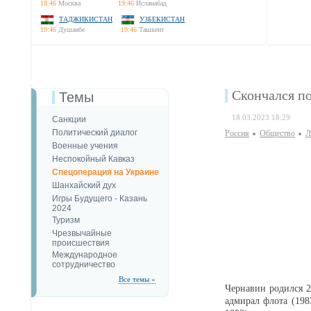
18:46
Москва
19:46
Исламабад
ТАДЖИКИСТАН
УЗБЕКИСТАН
19:46
Душанбе
19:46
Ташкент
Скончался п
Темы
18.03.2023 18:29
Санкции
Политический диалог
Россия
Общество
Л
Военные учения
Неспокойный Кавказ
Спецоперация на Украине
Шанхайский дух
Игры Будущего - Казань
2024
Туризм
Чрезвычайные
происшествия
Международное
сотрудничество
Все темы »
Чернавин родился 2
адмирал флота (19