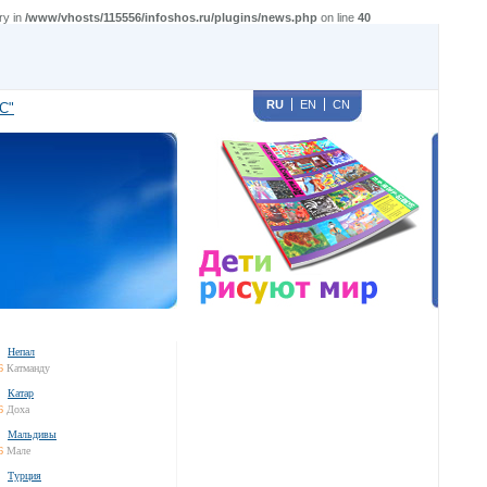
ry in
/www/vhosts/115556/infoshos.ru/plugins/news.php
on line
40
RU
EN
CN
С"
Непал
6
Катманду
Катар
6
Доха
Мальдивы
6
Мале
Турция