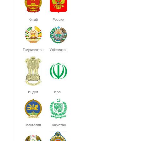
Китай
Россия
Таджикистан
Узбекистан
Индия
Иран
Монголия
Пакистан