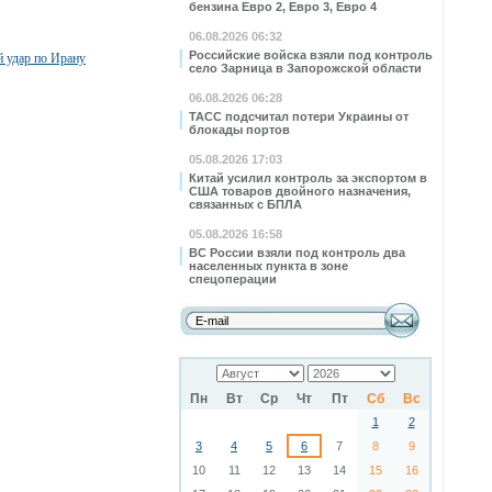
бензина Евро 2, Евро 3, Евро 4
06.08.2026 06:32
Российские войска взяли под контроль
й удар по Ирану
село Зарница в Запорожской области
06.08.2026 06:28
ТАСС подсчитал потери Украины от
блокады портов
05.08.2026 17:03
Китай усилил контроль за экспортом в
США товаров двойного назначения,
связанных с БПЛА
05.08.2026 16:58
ВС России взяли под контроль два
населенных пункта в зоне
спецоперации
Пн
Вт
Ср
Чт
Пт
Сб
Вс
1
2
3
4
5
6
7
8
9
10
11
12
13
14
15
16