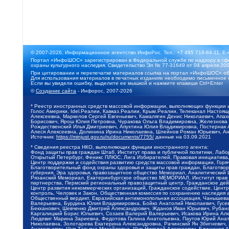
© 2007-2026, Информационное агентство ИнфоРос. Тел.: +7 495 718-84-11, E-
Портал «ИнфоШОС» зарегистрирован в Федеральной службе по надзору в сфе
охраны культурного наследия. Свидетельство Эл № 77-31649 от 04 апреля 200
При цитировании и перепечатке материалов ссылка на портал «ИнфоШОС» об
Для использования материалов в печатных изданиях необходимо письменное 
Если вы увидели ошибку, выделите ее мышкой и нажмите клавиши Ctrl+Enter
©
Создание сайта
- Инфорос, 2007-2026
* Реестр иностранных средств массовой информации, выполняющих функции 
Голос Америки, Idel.Реалии, Кавказ.Реалии, Крым.Реалии, Телеканал Настоя
Алексеевна, Маркелов Сергей Евгеньевич, Камалягин Денис Николаевич, Апах
Борисович, Ярош Юлия Петровна, Чуракова Ольга Владимировна, Железнова М
Рождественский Илья Дмитриевич, Апухтина Юлия Владимировна, Постернак Ал
Алеся Алексеевна, Долинина Ирина Николаевна, Шлейнов Роман Юрьевич, Ани
Источник:
https://minjust.gov.ru/ru/documents/7755/
данные на
03.09.2021
* Сведения реестра НКО, выполняющих функции иностранного агента:
Фонд защиты прав граждан Штаб, Институт права и публичной политики, Лаб
Открытый Петербург, Феникс ПЛЮС, Лига Избирателей, Правовая инициатива, 
Центр поддержки и содействия развитию средств массовой информации, Горя
Благотворительный фонд охраны здоровья и защиты прав граждан, Благотвори
губерния, Эра здоровья, правозащитное общество Мемориал, Аналитический 
Рязанский Мемориал, Екатеринбургское общество МЕМОРИАЛ, Институт прав ч
партнерства, Пермский региональный правозащитный центр, Гражданское де
Центр развития некоммерческих организаций, Гражданское содействие, Цент
контроль, Человек и Закон, Общественная комиссия по сохранению наследия
Общественный вердикт, Евразийская антимонопольная ассоциация, Чанышева 
Валерьевна, Бурдина Юлия Владимировна, Бойко Анатолий Николаевич, Гусев
Бекханович, Шевченко Дмитрий Александрович, Жданов Иван Юрьевич, Рубано
Каргалицкий Борис Юльевич, Созаев Валерий Валерьевич, Исакова Ирина Ал
Людевиг Марина Зариевна, Федотова Галина Анатольевна, Паутов Юрий Анато
Николаевна, Золотарева Екатерина Александровна, Рачинский Ян Збигневич
Анатольевич, Щур Татьяна Михайловна, Щур Николай Алексеевич, Блинушов 