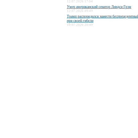
12.07.2026 17:04
Умер американский сенатор Линдси Грэм
12.07.2026 09:49
Трамп распорядился нанести беспрецедентны
при своей гибели
10.07.2026 20:49