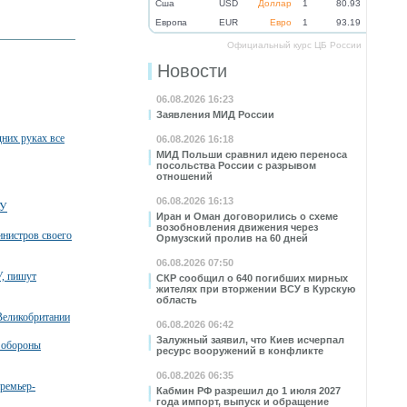
Cша
USD
Доллар
1
80.93
Eвропа
EUR
Евро
1
93.19
Официальный курс ЦБ России
Новости
06.08.2026 16:23
Заявления МИД России
них руках все
06.08.2026 16:18
МИД Польши сравнил идею переноса
посольства России с разрывом
отношений
06.08.2026 16:13
СУ
Иран и Оман договорились о схеме
возобновления движения через
инистров своего
Ормузский пролив на 60 дней
06.08.2026 07:50
У, пишут
СКР сообщил о 640 погибших мирных
жителях при вторжении ВСУ в Курскую
область
Великобритании
06.08.2026 06:42
Залужный заявил, что Киев исчерпал
а обороны
ресурс вооружений в конфликте
06.08.2026 06:35
премьер-
Кабмин РФ разрешил до 1 июля 2027
года импорт, выпуск и обращение