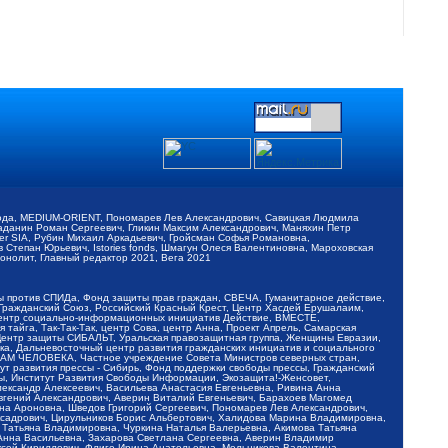
обода, MEDIUM-ORIENT, Пономарев Лев Александрович, Савицкая Людмила
Баданин Роман Сергеевич, Гликин Максим Александрович, Маняхин Петр
er SIA, Рубин Михаил Аркадьевич, Гройсман Софья Романовна,
Степан Юрьевич, Istories fonds, Шмагун Олеся Валентиновна, Мароховская
нолит, Главный редактор 2021, Вега 2021
Мы против СПИДа, Фонд защиты прав граждан, СВЕЧА, Гуманитарное действие,
 Гражданский Союз, Российский Красный Крест, Центр Хасдей Ерушалаим,
 Центр социально-информационных инициатив Действие, ВМЕСТЕ,
айга, Так-Так-Так, центр Сова, центр Анна, Проект Апрель, Самарская
Центр защиты СИБАЛЬТ, Уральская правозащитная группа, Женщины Евразии,
ка, Дальневосточный центр развития гражданских инициатив и социального
АВАМ ЧЕЛОВЕКА, Частное учреждение Совета Министров северных стран,
т развития прессы - Сибирь, Фонд поддержки свободы прессы, Гражданский
ы, Институт Развития Свободы Информации, Экозащита!-Женсовет,
ександр Алексеевич, Васильева Анастасия Евгеньевна, Ривина Анна
вгений Александрович, Аверин Виталий Евгеньевич, Барахоев Магомед
на Ароновна, Шведов Григорий Сергеевич, Пономарев Лев Александрович,
ксадрович, Цирульников Борис Альбертович, Халидова Марина Владимировна,
 Татьяна Владимировна, Чуркина Наталья Валерьевна, Акимова Татьяна
 Анна Васильевна, Захарова Светлана Сергеевна, Аверин Владимир
ксей Кириллович, Флиге Ирина Анатольевна, Мельникова Валентина