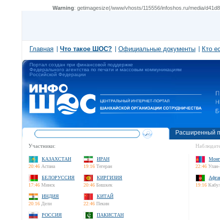
Warning
: getimagesize(/www/vhosts/115556/infoshos.ru/media/d41d8c
Главная
Что такое ШОС?
Официальные документы
Кто е
Портал создан при финансовой поддержке
Федерального агентства по печати и массовым коммуникациям
Российской Федерации
Расширенный п
Участники:
Наблюдате
КАЗАХСТАН
ИРАН
Монг
20:46
Астана
19:16
Тегеран
22:46
Улан-
БЕЛОРУССИЯ
КИРГИЗИЯ
Афга
17:46
Минск
20:46
Бишкек
19:16
Кабу
ИНДИЯ
КИТАЙ
20:16
Дели
22:46
Пекин
РОССИЯ
ПАКИСТАН