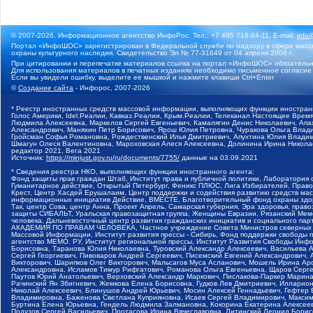
© 2007-2026, Информационное агентство ИнфоРос. Тел.: +7 495 718-84-11, E-mail:
info
Портал «ИнфоШОС» зарегистрирован в Федеральной службе по надзору в сфере массо
охраны культурного наследия. Свидетельство Эл № 77-31649 от 04 апреля 2008 г.
При цитировании и перепечатке материалов ссылка на портал «ИнфоШОС» обязательн
Для использования материалов в печатных изданиях необходимо письменное согласие
Если вы увидели ошибку, выделите ее мышкой и нажмите клавиши Ctrl+Enter
©
Создание сайта
- Инфорос, 2007-2026
* Реестр иностранных средств массовой информации, выполняющих функции иностранн
Голос Америки, Idel.Реалии, Кавказ.Реалии, Крым.Реалии, Телеканал Настоящее Время
Людмила Алексеевна, Маркелов Сергей Евгеньевич, Камалягин Денис Николаевич, Апах
Александрович, Маняхин Петр Борисович, Ярош Юлия Петровна, Чуракова Ольга Влади
Гройсман Софья Романовна, Рождественский Илья Дмитриевич, Апухтина Юлия Владимир
Шмагун Олеся Валентиновна, Мароховская Алеся Алексеевна, Долинина Ирина Никола
редактор 2021, Вега 2021
Источник:
https://minjust.gov.ru/ru/documents/7755/
данные на
03.09.2021
* Сведения реестра НКО, выполняющих функции иностранного агента:
Фонд защиты прав граждан Штаб, Институт права и публичной политики, Лаборатория
Гуманитарное действие, Открытый Петербург, Феникс ПЛЮС, Лига Избирателей, Правов
Крест, Центр Хасдей Ерушалаим, Центр поддержки и содействия развитию средств мас
информационных инициатив Действие, ВМЕСТЕ, Благотворительный фонд охраны здоров
Так, центр Сова, центр Анна, Проект Апрель, Самарская губерния, Эра здоровья, пр
защиты СИБАЛЬТ, Уральская правозащитная группа, Женщины Евразии, Рязанский Мемо
человека, Дальневосточный центр развития гражданских инициатив и социального пар
АКАДЕМИЯ ПО ПРАВАМ ЧЕЛОВЕКА, Частное учреждение Совета Министров северных стр
Массовой Информации, Институт развития прессы - Сибирь, Фонд поддержки свободы 
агентство МЕМО. РУ, Институт региональной прессы, Институт Развития Свободы Инф
Борисовна, Таранова Юлия Николаевна, Туровский Александр Алексеевич, Васильева 
Сергей Георгиевич, Пивоваров Андрей Сергеевич, Писемский Евгений Александрович,
Викторович, Шарипков Олег Викторович, Мальсагов Муса Асланович, Мошель Ирина Ар
Александровна, Исламов Тимур Рифгатович, Романова Ольга Евгеньевна, Щаров Серг
Паутов Юрий Анатольевич, Верховский Александр Маркович, Пислакова-Паркер Марина
Рачинский Ян Збигневич, Жемкова Елена Борисовна, Гудков Лев Дмитриевич, Иллари
Николай Алексеевич, Блинушов Андрей Юрьевич, Мосин Алексей Геннадьевич, Гефтер
Владимировна, Баженова Светлана Куприяновна, Исаев Сергей Владимирович, Максим
Буртина Елена Юрьевна, Гендель Людмила Залмановна, Кокорина Екатерина Алексеев
Подузов Сергей Васильевич, Протасова Ирина Вячеславовна, Литинский Леонид Борис