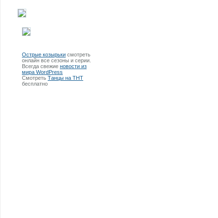
Острые козырьки
смотреть
онлайн все сезоны и серии.
Всегда свежие
новости из
мира WordPress
Смотреть
Танцы на ТНТ
бесплатно