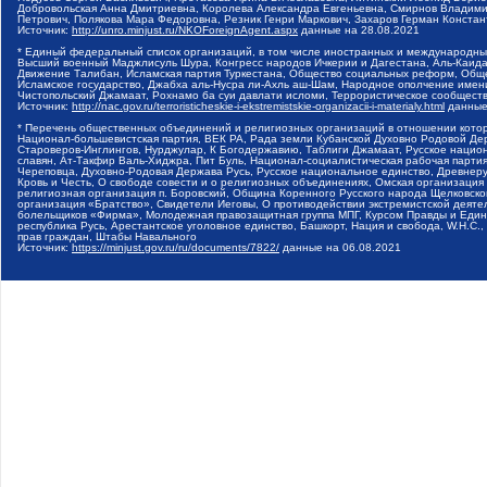
Добровольская Анна Дмитриевна, Королева Александра Евгеньевна, Смирнов Владими
Петрович, Полякова Мара Федоровна, Резник Генри Маркович, Захаров Герман Конста
Источник:
http://unro.minjust.ru/NKOForeignAgent.aspx
данные на
28.08.2021
* Единый федеральный список организаций, в том числе иностранных и международны
Высший военный Маджлисуль Шура, Конгресс народов Ичкерии и Дагестана, Аль-Каида, 
Движение Талибан, Исламская партия Туркестана, Общество социальных реформ, Общес
Исламское государство, Джабха аль-Нусра ли-Ахль аш-Шам, Народное ополчение имен
Чистопольский Джамаат, Рохнамо ба суи давлати исломи, Террористическое сообщест
Источник:
http://nac.gov.ru/terroristicheskie-i-ekstremistskie-organizacii-i-materialy.html
данные
* Перечень общественных объединений и религиозных организаций в отношении котор
Национал-большевистская партия, ВЕК РА, Рада земли Кубанской Духовно Родовой Де
Староверов-Инглингов, Нурджулар, К Богодержавию, Таблиги Джамаат, Русское наци
славян, Ат-Такфир Валь-Хиджра, Пит Буль, Национал-социалистическая рабочая парт
Череповца, Духовно-Родовая Держава Русь, Русское национальное единство, Древнер
Кровь и Честь, О свободе совести и о религиозных объединениях, Омская организаци
религиозная организация п. Боровский, Община Коренного Русского народа Щелковског
организация «Братство», Свидетели Иеговы, О противодействии экстремистской деяте
болельщиков «Фирма», Молодежная правозащитная группа МПГ, Курсом Правды и Единен
республика Русь, Арестантское уголовное единство, Башкорт, Нация и свобода, W.H.С
прав граждан, Штабы Навального
Источник:
https://minjust.gov.ru/ru/documents/7822/
данные на
06.08.2021