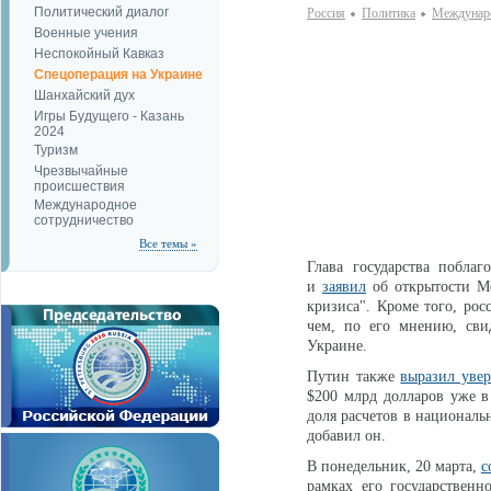
Политический диалог
Россия
Политика
Междунаро
Военные учения
Неспокойный Кавказ
Спецоперация на Украине
Шанхайский дух
Игры Будущего - Казань
2024
Туризм
Чрезвычайные
происшествия
Международное
сотрудничество
Все темы »
Глава государства побла
и
заявил
об открытости Мо
кризиса". Кроме того, ро
чем, по его мнению, сви
Украине.
Путин также
выразил увер
$200 млрд долларов уже в
доля расчетов в националь
добавил он.
В понедельник, 20 марта,
с
рамках его государствен