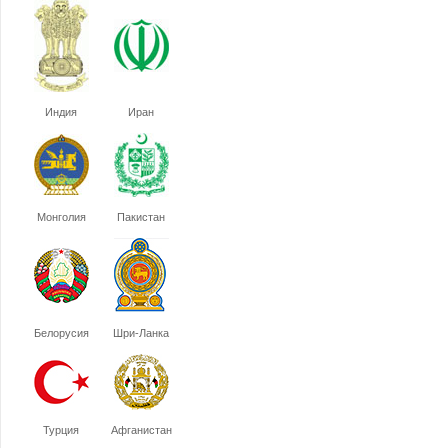
Индия
Иран
Монголия
Пакистан
Белорусия
Шри-Ланка
Турция
Афганистан