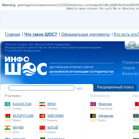
Warning
: getimagesize(/www/vhosts/115556/infoshos.ru/media/d41d8cd98f00b204e9800998ecf8427
failed to open stream: No such file or directory i
Главная
Что такое ШОС?
Официальные документы
Кто есть кто
Портал создан при финансовой поддержке
Федерального агентства по печати и массовым коммуникациям
Российской Федерации
Расширенный поиск
Участники:
Наблюдатели:
Пар
КАЗАХСТАН
ИРАН
Монголия
17:57
Астана
16:27
Тегеран
19:57
Улан-Батор
16:2
БЕЛОРУССИЯ
КИРГИЗИЯ
Афганистан
14:57
Минск
17:57
Бишкек
16:27
Кабул
16:5
ИНДИЯ
КИТАЙ
17:27
Дели
19:57
Пекин
15:5