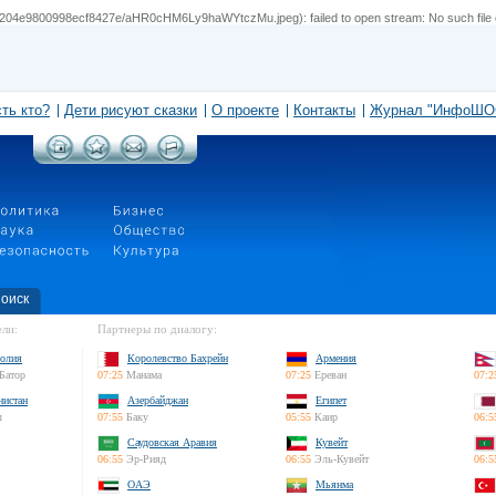
204e9800998ecf8427e/aHR0cHM6Ly9haWYtczMu.jpeg): failed to open stream: No such file o
сть кто?
Дети рисуют сказки
О проекте
Контакты
Журнал "ИнфоШО
оиск
ли:
Партнеры по диалогу:
олия
Королевство Бахрейн
Армения
Батор
07:25
Манама
07:25
Ереван
07:2
нистан
Азербайджан
Египет
л
07:55
Баку
05:55
Каир
06:5
Саудовская Аравия
Кувейт
06:55
Эр-Рияд
06:55
Эль-Кувейт
06:5
ОАЭ
Мьянма