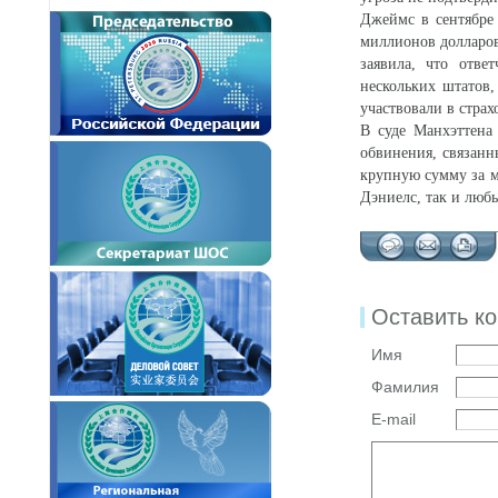
Джеймс в сентябре
миллионов долларо
заявила, что отве
нескольких штатов
участвовали в стра
В суде Манхэттена
обвинения, связанн
крупную сумму за м
Дэниелс, так и люб
Оставить к
Имя
Фамилия
E-mail