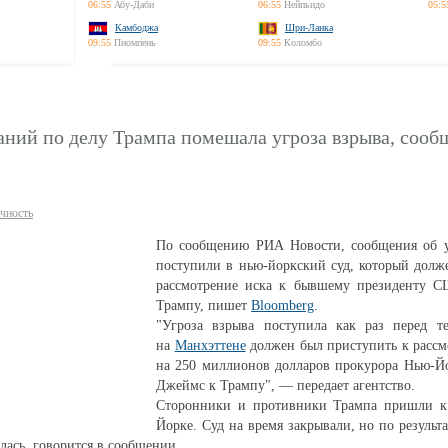
06:55
Абу-Даби
06:55
Нейпьидо
05:5
Камбоджа
Шри-Ланка
09:55
Пномпень
09:55
Коломбо
ний по делу Трампа помешала угроза взрыва, сооб
чность
По сообщению РИА Новости, сообщения об у
поступили в нью-йоркский суд, который долж
рассмотрение иска к бывшему президенту 
Трампу, пишет
Bloomberg
.
"Угроза взрыва поступила как раз перед те
на
Манхэттене
должен был приступить к рассм
на 250 миллионов долларов прокурора Нью-Й
Джеймс к Трампу", — передает агентство.
Сторонники и противники Трампа пришли к
Йорке. Суд на время закрывали, но по результ
илась, говорится в сообщении.