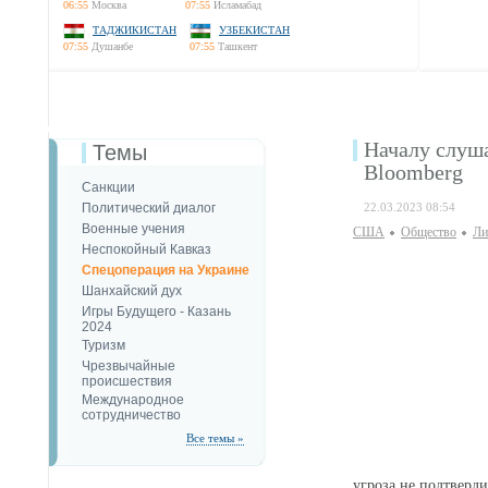
06:55
Москва
07:55
Исламабад
ТАДЖИКИСТАН
УЗБЕКИСТАН
07:55
Душанбе
07:55
Ташкент
Началу слуша
Темы
Bloomberg
Санкции
Политический диалог
22.03.2023 08:54
Военные учения
США
Общество
Ли
Неспокойный Кавказ
Спецоперация на Украине
Шанхайский дух
Игры Будущего - Казань
2024
Туризм
Чрезвычайные
происшествия
Международное
сотрудничество
Все темы »
угроза не подтверд