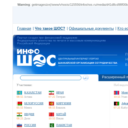
Warning
: getimagesize(/www/vhosts/115556/infoshos.ru/media/d41d8cd98f00b
Главная
Что такое ШОС?
Официальные документы
Кто е
Портал создан при финансовой поддержке
Федерального агентства по печати и массовым коммуникациям
Российской Федерации
Расширенный п
Участники:
Наблюдате
КАЗАХСТАН
ИРАН
Монг
08:55
Астана
07:25
Тегеран
10:55
Улан-
БЕЛОРУССИЯ
КИРГИЗИЯ
Афга
05:55
Минск
08:55
Бишкек
07:25
Кабу
ИНДИЯ
КИТАЙ
08:25
Дели
10:55
Пекин
РОССИЯ
ПАКИСТАН