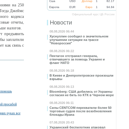
Cша
USD
Доллар
1
82.17
аниями на 250
Eвропа
EUR
Евро
1
94.84
 Тогда Джеймс
Официальный курс ЦБ России
ного кодекса
Новости
совые отчеты,
ьше налогов.
08.08.2026 06:44
ут предъявить
Хуснуллин сообщил о значительном
обы заплатили
улучшении ситуации на трассе
"Новороссия"
т как связь с
08.08.2026 06:22
Пентагон отстранил генерала,
отвечавшего за помощь Украине и
фланг НАТО
08.08.2026 06:18
В Киеве и Днепропетровске произошли
взрывы
08.08.2026 06:13
а помощь
Bloomberg: США добились от Украины
согласия не бить по КТК в Черном море
08.08.2026 06:11
ой просьбой
Силы CENTCOM перехватили более 50
торговых судов после возобновления
них руках все
блокады Ирана
07.08.2026 20:43
Украинский беспилотник атаковал