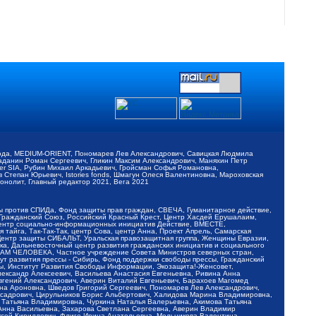
обода, MEDIUM-ORIENT, Пономарев Лев Александрович, Савицкая Людмила
Баданин Роман Сергеевич, Гликин Максим Александрович, Маняхин Петр
er SIA, Рубин Михаил Аркадьевич, Гройсман Софья Романовна,
Степан Юрьевич, Istories fonds, Шмагун Олеся Валентиновна, Мароховская
нолит, Главный редактор 2021, Вега 2021
Мы против СПИДа, Фонд защиты прав граждан, СВЕЧА, Гуманитарное действие,
 Гражданский Союз, Российский Красный Крест, Центр Хасдей Ерушалаим,
 Центр социально-информационных инициатив Действие, ВМЕСТЕ,
айга, Так-Так-Так, центр Сова, центр Анна, Проект Апрель, Самарская
Центр защиты СИБАЛЬТ, Уральская правозащитная группа, Женщины Евразии,
ка, Дальневосточный центр развития гражданских инициатив и социального
АВАМ ЧЕЛОВЕКА, Частное учреждение Совета Министров северных стран,
т развития прессы - Сибирь, Фонд поддержки свободы прессы, Гражданский
ы, Институт Развития Свободы Информации, Экозащита!-Женсовет,
ександр Алексеевич, Васильева Анастасия Евгеньевна, Ривина Анна
вгений Александрович, Аверин Виталий Евгеньевич, Барахоев Магомед
на Ароновна, Шведов Григорий Сергеевич, Пономарев Лев Александрович,
ксадрович, Цирульников Борис Альбертович, Халидова Марина Владимировна,
 Татьяна Владимировна, Чуркина Наталья Валерьевна, Акимова Татьяна
 Анна Васильевна, Захарова Светлана Сергеевна, Аверин Владимир
ксей Кириллович, Флиге Ирина Анатольевна, Мельникова Валентина