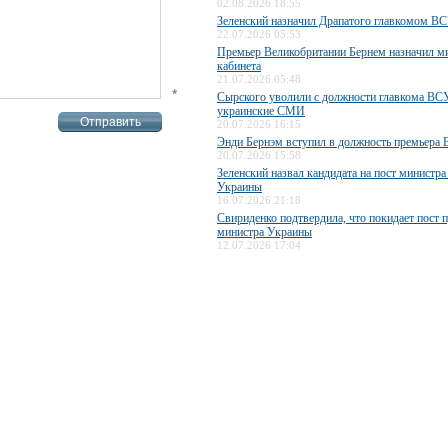
02.08.2026 18:55
Зеленский назначил Драпатого главкомом В
22.07.2026 05:53
Премьер Великобритании Бернем назначил м
кабинета
21.07.2026 05:48
*
Сырского уволили с должности главкома ВС
украинские СМИ
20.07.2026 16:15
Энди Бернэм вступил в должность премьера 
20.07.2026 15:58
Зеленский назвал кандидата на пост министр
Украины
16.07.2026 21:18
Свириденко подтвердила, что покидает пост 
министра Украины
12.07.2026 17:04