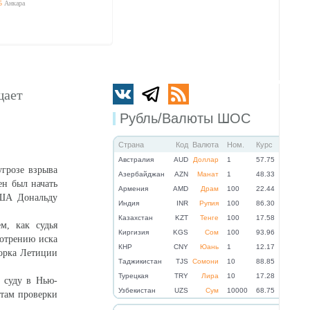
5
Анкара
щает
Рубль/Валюты ШОС
Страна
Код
Валюта
Ном.
Курс
Австралия
AUD
Доллар
1
57.75
грозе взрыва
Азербайджан
AZN
Манат
1
48.33
ен был начать
Армения
AMD
Драм
100
22.44
США Дональду
Индия
INR
Рупия
100
86.30
Казахстан
KZT
Тенге
100
17.58
м, как судья
Киргизия
KGS
Сом
100
93.96
отрению иска
КНР
CNY
Юань
1
12.17
орка Летиции
Таджикистан
TJS
Сомони
10
88.85
Турецкая
TRY
Лира
10
17.28
 суду в Нью-
Узбекистан
UZS
Сум
10000
68.75
атам проверки