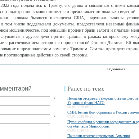
 2022 года подала иск к Трампу, его детям и связанным с ними комп
в по подозрению в мошенничестве и предоставлении ложных сведений.
тчики, включая бывшего президента США, нарушили законы уголов
, в том числе подделывали документы, предоставляли неверные финан
ховом мошенничестве, под меньший процент брали залоги и платили мен
 слушается и другое дело против Трампа, в рамках которого ему мог
ые с расследованием истории с порноактрисой Сторми Дэниелс. Ей як
олчание о предполагаемом романе с Трампом. Сам экс-президент отрицае
ые противоправные действия со своей стороны.
Поделиться…
омментарий
Ранее по теме
Пентагон отстранил генерала, отвечавшего з
*
Украине и фланг НАТО
08.08.2026 06:22
СМИ: Белый Дом обратился к России с важн
*
07.08.2026 06:28
Путин сообщил о решении сосредоточить в од
службы тыла Минобороны
05.08.2026 16:55
Пашинян назначен премьером Армении