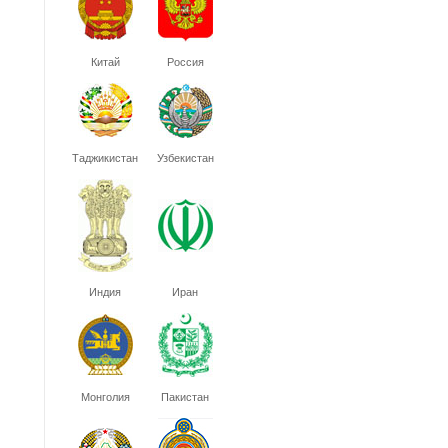
Китай
Россия
Таджикистан
Узбекистан
Индия
Иран
Монголия
Пакистан