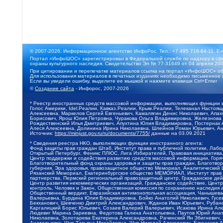
© 2007-2026, Информационное агентство ИнфоРос. Тел.: +7 495 718-84-11, E-
Портал «ИнфоШОС» зарегистрирован в Федеральной службе по надзору в сфе
охраны культурного наследия. Свидетельство Эл № 77-31649 от 04 апреля 200
При цитировании и перепечатке материалов ссылка на портал «ИнфоШОС» об
Для использования материалов в печатных изданиях необходимо письменное 
Если вы увидели ошибку, выделите ее мышкой и нажмите клавиши Ctrl+Enter
©
Создание сайта
- Инфорос, 2007-2026
* Реестр иностранных средств массовой информации, выполняющих функции 
Голос Америки, Idel.Реалии, Кавказ.Реалии, Крым.Реалии, Телеканал Настоя
Алексеевна, Маркелов Сергей Евгеньевич, Камалягин Денис Николаевич, Апах
Борисович, Ярош Юлия Петровна, Чуракова Ольга Владимировна, Железнова М
Рождественский Илья Дмитриевич, Апухтина Юлия Владимировна, Постернак Ал
Алеся Алексеевна, Долинина Ирина Николаевна, Шлейнов Роман Юрьевич, Ани
Источник:
https://minjust.gov.ru/ru/documents/7755/
данные на
03.09.2021
* Сведения реестра НКО, выполняющих функции иностранного агента:
Фонд защиты прав граждан Штаб, Институт права и публичной политики, Лаб
Открытый Петербург, Феникс ПЛЮС, Лига Избирателей, Правовая инициатива, 
Центр поддержки и содействия развитию средств массовой информации, Горя
Благотворительный фонд охраны здоровья и защиты прав граждан, Благотвори
губерния, Эра здоровья, правозащитное общество Мемориал, Аналитический 
Рязанский Мемориал, Екатеринбургское общество МЕМОРИАЛ, Институт прав ч
партнерства, Пермский региональный правозащитный центр, Гражданское де
Центр развития некоммерческих организаций, Гражданское содействие, Цент
контроль, Человек и Закон, Общественная комиссия по сохранению наследия
Общественный вердикт, Евразийская антимонопольная ассоциация, Чанышева 
Валерьевна, Бурдина Юлия Владимировна, Бойко Анатолий Николаевич, Гусев
Бекханович, Шевченко Дмитрий Александрович, Жданов Иван Юрьевич, Рубано
Каргалицкий Борис Юльевич, Созаев Валерий Валерьевич, Исакова Ирина Ал
Людевиг Марина Зариевна, Федотова Галина Анатольевна, Паутов Юрий Анато
Николаевна, Золотарева Екатерина Александровна, Рачинский Ян Збигневич
Анатольевич, Щур Татьяна Михайловна, Щур Николай Алексеевич, Блинушов 