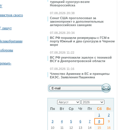
турецкий сухогруз возле
Новороссийска
СУ
07.08.2026 20:38
инистров своего
Сенат США проголосовал за
законопроект о дополнительных
антироссийских санкциях
У, пишут
07.08.2026 20:34
ВС РФ поразили резервуары с ГСМ в
Великобритании
порту Южный и два сухогруза в Черном
море
а обороны
07.08.2026 11:22
ВС РФ уничтожили эшелон с техникой
ВСУ в Днепропетровской области
премьер-
07.08.2026 11:16
Членство Армении в ЕС и принципы
ЕАЭС. Заявления Пашиняна
Пн
Вт
Ср
Чт
Пт
Сб
Вс
1
2
3
4
5
6
7
8
9
10
11
12
13
14
15
16