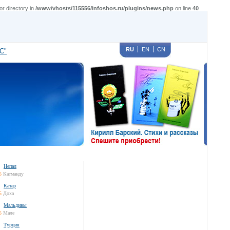
r directory in
/www/vhosts/115556/infoshos.ru/plugins/news.php
on line
40
RU
EN
CN
С"
Непал
5
Катманду
Катар
5
Доха
Мальдивы
5
Мале
Турция