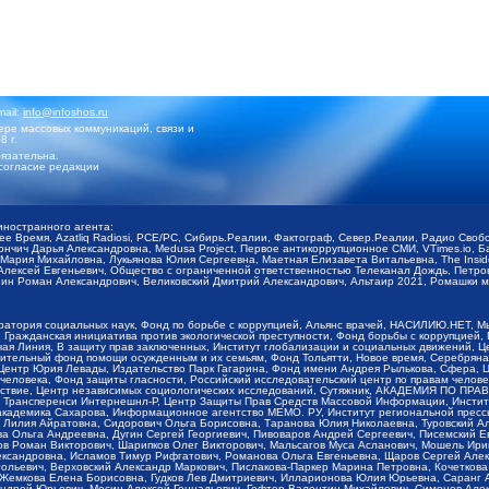
mail:
info@infoshos.ru
ре массовых коммуникаций, связи и
8 г.
язательна.
согласие редакции
иностранного агента:
щее Время, Azatliq Radiosi, PCE/PC, Сибирь.Реалии, Фактограф, Север.Реалии, Радио Св
ончич Дарья Александровна, Medusa Project, Первое антикоррупционное СМИ, VTimes.io, 
ария Михайловна, Лукьянова Юлия Сергеевна, Маетная Елизавета Витальевна, The Insid
ексей Евгеньевич, Общество с ограниченной ответственностью Телеканал Дождь, Петров 
н Роман Александрович, Великовский Дмитрий Александрович, Альтаир 2021, Ромашки мо
оратория социальных наук, Фонд по борьбе с коррупцией, Альянс врачей, НАСИЛИЮ.НЕТ, 
Гражданская инициатива против экологической преступности, Фонд борьбы с коррупцией,
чая Линия, В защиту прав заключенных, Институт глобализации и социальных движений,
тельный фонд помощи осужденным и их семьям, Фонд Тольятти, Новое время, Серебряная т
Центр Юрия Левады, Издательство Парк Гагарина, Фонд имени Андрея Рылькова, Сфера, 
еловека, Фонд защиты гласности, Российский исследовательский центр по правам челове
йствие, Центр независимых социологических исследований, Сутяжник, АКАДЕМИЯ ПО ПР
р Трансперенси Интернешнл-Р, Центр Защиты Прав Средств Массовой Информации, Институ
 академика Сахарова, Информационное агентство МЕМО. РУ, Институт региональной пресс
Лилия Айратовна, Сидорович Ольга Борисовна, Таранова Юлия Николаевна, Туровский Ал
а Ольга Андреевна, Дугин Сергей Георгиевич, Пивоваров Андрей Сергеевич, Писемский Е
в Роман Викторович, Шарипков Олег Викторович, Мальсагов Муса Асланович, Мошель Ири
ександровна, Исламов Тимур Рифгатович, Романова Ольга Евгеньевна, Щаров Сергей Але
льевич, Верховский Александр Маркович, Пислакова-Паркер Марина Петровна, Кочеткова
, Жемкова Елена Борисовна, Гудков Лев Дмитриевич, Илларионова Юлия Юрьевна, Саранг
Андрей Юрьевич, Мосин Алексей Геннадьевич, Гефтер Валентин Михайлович, Симонов Але