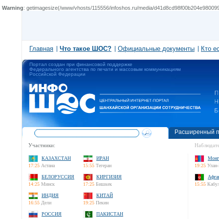
Warning
: getimagesize(/www/vhosts/115556/infoshos.ru/media/d41d8cd98f00b204e9800998
Главная
Что такое ШОС?
Официальные документы
Кто е
Портал создан при финансовой поддержке
Федерального агентства по печати и массовым коммуникациям
Российской Федерации
Расширенный п
Участники:
Наблюдате
КАЗАХСТАН
ИРАН
Монг
17:25
Астана
15:55
Тегеран
19:25
Улан-
БЕЛОРУССИЯ
КИРГИЗИЯ
Афга
14:25
Минск
17:25
Бишкек
15:55
Кабу
ИНДИЯ
КИТАЙ
16:55
Дели
19:25
Пекин
РОССИЯ
ПАКИСТАН