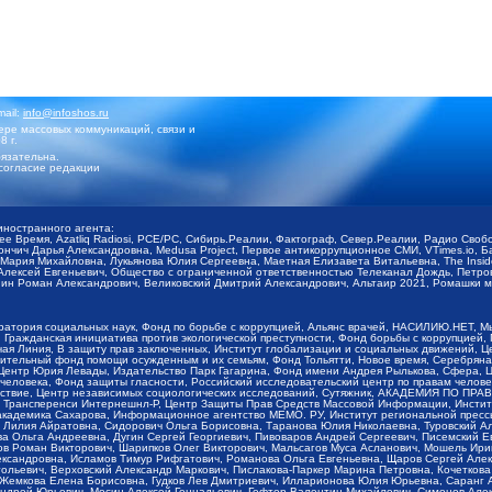
mail:
info@infoshos.ru
ре массовых коммуникаций, связи и
8 г.
язательна.
согласие редакции
иностранного агента:
щее Время, Azatliq Radiosi, PCE/PC, Сибирь.Реалии, Фактограф, Север.Реалии, Радио Св
ончич Дарья Александровна, Medusa Project, Первое антикоррупционное СМИ, VTimes.io, 
ария Михайловна, Лукьянова Юлия Сергеевна, Маетная Елизавета Витальевна, The Insid
ексей Евгеньевич, Общество с ограниченной ответственностью Телеканал Дождь, Петров 
н Роман Александрович, Великовский Дмитрий Александрович, Альтаир 2021, Ромашки мо
оратория социальных наук, Фонд по борьбе с коррупцией, Альянс врачей, НАСИЛИЮ.НЕТ, 
Гражданская инициатива против экологической преступности, Фонд борьбы с коррупцией,
чая Линия, В защиту прав заключенных, Институт глобализации и социальных движений,
тельный фонд помощи осужденным и их семьям, Фонд Тольятти, Новое время, Серебряная т
Центр Юрия Левады, Издательство Парк Гагарина, Фонд имени Андрея Рылькова, Сфера, 
еловека, Фонд защиты гласности, Российский исследовательский центр по правам челове
йствие, Центр независимых социологических исследований, Сутяжник, АКАДЕМИЯ ПО ПР
р Трансперенси Интернешнл-Р, Центр Защиты Прав Средств Массовой Информации, Институ
 академика Сахарова, Информационное агентство МЕМО. РУ, Институт региональной пресс
Лилия Айратовна, Сидорович Ольга Борисовна, Таранова Юлия Николаевна, Туровский Ал
а Ольга Андреевна, Дугин Сергей Георгиевич, Пивоваров Андрей Сергеевич, Писемский Е
в Роман Викторович, Шарипков Олег Викторович, Мальсагов Муса Асланович, Мошель Ири
ександровна, Исламов Тимур Рифгатович, Романова Ольга Евгеньевна, Щаров Сергей Але
льевич, Верховский Александр Маркович, Пислакова-Паркер Марина Петровна, Кочеткова
, Жемкова Елена Борисовна, Гудков Лев Дмитриевич, Илларионова Юлия Юрьевна, Саранг
Андрей Юрьевич, Мосин Алексей Геннадьевич, Гефтер Валентин Михайлович, Симонов Але