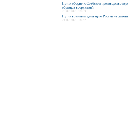
Путин обсудил с Совбезом производство пер
образцов вооружений
23.07.2026 19:03
Путин возглавит делегацию России на самми
21.07.2026 18:32