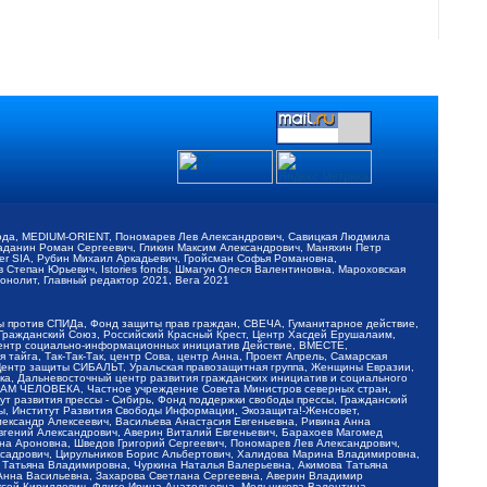
обода, MEDIUM-ORIENT, Пономарев Лев Александрович, Савицкая Людмила
Баданин Роман Сергеевич, Гликин Максим Александрович, Маняхин Петр
er SIA, Рубин Михаил Аркадьевич, Гройсман Софья Романовна,
Степан Юрьевич, Istories fonds, Шмагун Олеся Валентиновна, Мароховская
нолит, Главный редактор 2021, Вега 2021
Мы против СПИДа, Фонд защиты прав граждан, СВЕЧА, Гуманитарное действие,
 Гражданский Союз, Российский Красный Крест, Центр Хасдей Ерушалаим,
 Центр социально-информационных инициатив Действие, ВМЕСТЕ,
айга, Так-Так-Так, центр Сова, центр Анна, Проект Апрель, Самарская
Центр защиты СИБАЛЬТ, Уральская правозащитная группа, Женщины Евразии,
ка, Дальневосточный центр развития гражданских инициатив и социального
АВАМ ЧЕЛОВЕКА, Частное учреждение Совета Министров северных стран,
т развития прессы - Сибирь, Фонд поддержки свободы прессы, Гражданский
ы, Институт Развития Свободы Информации, Экозащита!-Женсовет,
ександр Алексеевич, Васильева Анастасия Евгеньевна, Ривина Анна
вгений Александрович, Аверин Виталий Евгеньевич, Барахоев Магомед
на Ароновна, Шведов Григорий Сергеевич, Пономарев Лев Александрович,
ксадрович, Цирульников Борис Альбертович, Халидова Марина Владимировна,
 Татьяна Владимировна, Чуркина Наталья Валерьевна, Акимова Татьяна
 Анна Васильевна, Захарова Светлана Сергеевна, Аверин Владимир
ксей Кириллович, Флиге Ирина Анатольевна, Мельникова Валентина