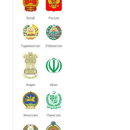
Китай
Россия
Таджикистан
Узбекистан
Индия
Иран
Монголия
Пакистан