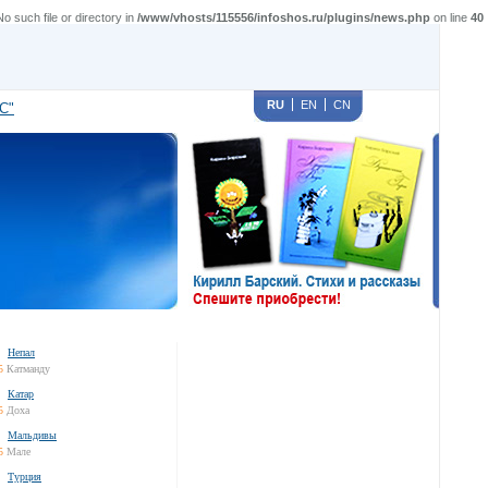
such file or directory in
/www/vhosts/115556/infoshos.ru/plugins/news.php
on line
40
RU
EN
CN
С"
Непал
5
Катманду
Катар
5
Доха
Мальдивы
5
Мале
Турция