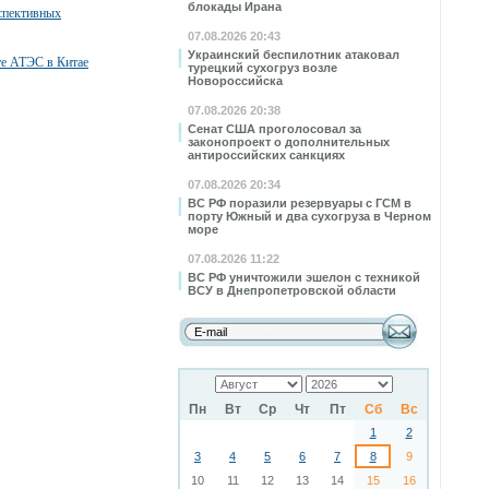
блокады Ирана
спективных
07.08.2026 20:43
Украинский беспилотник атаковал
те АТЭС в Китае
турецкий сухогруз возле
Новороссийска
07.08.2026 20:38
Сенат США проголосовал за
законопроект о дополнительных
антироссийских санкциях
07.08.2026 20:34
ВС РФ поразили резервуары с ГСМ в
порту Южный и два сухогруза в Черном
море
07.08.2026 11:22
ВС РФ уничтожили эшелон с техникой
ВСУ в Днепропетровской области
Пн
Вт
Ср
Чт
Пт
Сб
Вс
1
2
3
4
5
6
7
8
9
10
11
12
13
14
15
16