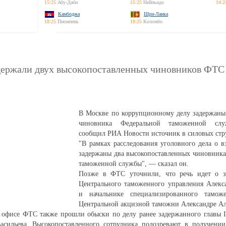
15:25
Абу-Даби
15:25
Нейпьидо
14:2
Камбоджа
Шри-Ланка
18:25
Пномпень
18:25
Коломбо
держали двух высокопоставленных чиновников ФТС
В Москве по коррупционному делу задержаны
чиновника Федеральной таможенной сл
сообщил РИА Новости источник в силовых стр
"В рамках расследования уголовного дела о в
задержаны два высокопоставленных чиновника
таможенной службы", — сказал он.
Позже в ФТС уточнили, что речь идет о з
Центрального таможенного управления Алекса
и начальнике специализированного тамож
Центральной акцизной таможни Александре А
м офисе ФТС также прошли обыски по делу ранее задержанного главы 
сильева. Высокопоставленного сотрудника подозревают в получении