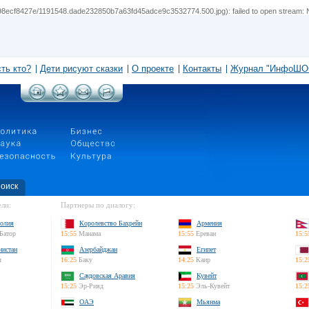
ecf8427e/1191548.dade232850b7a63fd45adce9c3532774.500.jpg): failed to open stream: No 
сть кто?
Дети рисуют сказки
О проекте
Контакты
Журнал "ИнфоШО
оиск
ли:
Партнеры по диалогу:
олия
Королевство Бахрейн
Армения
Батор
15:55
Манама
15:55
Ереван
15:5
нистан
Азербайджан
Египет
л
16:25
Баку
14:25
Каир
15:2
Саудовская Аравия
Кувейт
15:25
Эр-Рияд
15:25
Эль-Кувейт
15:2
ОАЭ
Мьянма