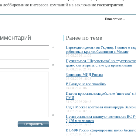
а лоббирование интересов компаний на заключение госконтрактов.
Поделиться…
омментарий
Ранее по теме
Переводили деньги на Украину. Главное о за
*
работников криптообменников в Москве
07.08.2026 11:09
Путин вывел "Шереметьево" из стратегическо
*
целью снять препятствие для приватизации
06.08.2026 21:42
Заявления МИД России
06.08.2026 16:23
В Багдаде не все спокойно
04.08.2026 06:55
Италия приостановила действие "шенгена" с 
СМИ
31.07.2026 20:43
Суд в Москве арестовал миллиардера Валери
31.07.2026 07:07
*
Путин установил штатную численность ВС РФ
2,426 млн человек
27.07.2026 19:45
В ВМФ России сформированы полки беспило
26.07.2026 11:54