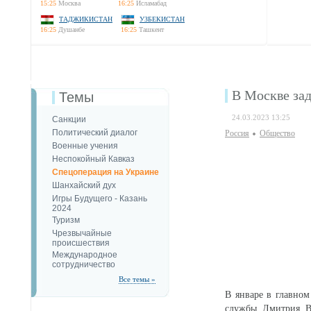
15:25
Москва
16:25
Исламабад
ТАДЖИКИСТАН
УЗБЕКИСТАН
16:25
Душанбе
16:25
Ташкент
В Москве за
Темы
24.03.2023 13:25
Санкции
Политический диалог
Россия
Общество
Военные учения
Неспокойный Кавказ
Спецоперация на Украине
Шанхайский дух
Игры Будущего - Казань
2024
Туризм
Чрезвычайные
происшествия
Международное
сотрудничество
Все темы »
В январе в главно
службы Дмитрия Ва