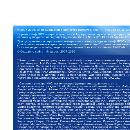
© 2007-2026, Информационное агентство ИнфоРос. Тел.: +7 495 718-84-11, E-
Портал «ИнфоШОС» зарегистрирован в Федеральной службе по надзору в сфе
охраны культурного наследия. Свидетельство Эл № 77-31649 от 04 апреля 200
При цитировании и перепечатке материалов ссылка на портал «ИнфоШОС» об
Для использования материалов в печатных изданиях необходимо письменное 
Если вы увидели ошибку, выделите ее мышкой и нажмите клавиши Ctrl+Enter
©
Создание сайта
- Инфорос, 2007-2026
* Реестр иностранных средств массовой информации, выполняющих функции 
Голос Америки, Idel.Реалии, Кавказ.Реалии, Крым.Реалии, Телеканал Настоя
Алексеевна, Маркелов Сергей Евгеньевич, Камалягин Денис Николаевич, Апах
Борисович, Ярош Юлия Петровна, Чуракова Ольга Владимировна, Железнова М
Рождественский Илья Дмитриевич, Апухтина Юлия Владимировна, Постернак Ал
Алеся Алексеевна, Долинина Ирина Николаевна, Шлейнов Роман Юрьевич, Ани
Источник:
https://minjust.gov.ru/ru/documents/7755/
данные на
03.09.2021
* Сведения реестра НКО, выполняющих функции иностранного агента:
Фонд защиты прав граждан Штаб, Институт права и публичной политики, Лаб
Открытый Петербург, Феникс ПЛЮС, Лига Избирателей, Правовая инициатива, 
Центр поддержки и содействия развитию средств массовой информации, Горя
Благотворительный фонд охраны здоровья и защиты прав граждан, Благотвори
губерния, Эра здоровья, правозащитное общество Мемориал, Аналитический 
Рязанский Мемориал, Екатеринбургское общество МЕМОРИАЛ, Институт прав ч
партнерства, Пермский региональный правозащитный центр, Гражданское де
Центр развития некоммерческих организаций, Гражданское содействие, Цент
контроль, Человек и Закон, Общественная комиссия по сохранению наследия
Общественный вердикт, Евразийская антимонопольная ассоциация, Чанышева 
Валерьевна, Бурдина Юлия Владимировна, Бойко Анатолий Николаевич, Гусев
Бекханович, Шевченко Дмитрий Александрович, Жданов Иван Юрьевич, Рубано
Каргалицкий Борис Юльевич, Созаев Валерий Валерьевич, Исакова Ирина Ал
Людевиг Марина Зариевна, Федотова Галина Анатольевна, Паутов Юрий Анато
Николаевна, Золотарева Екатерина Александровна, Рачинский Ян Збигневич
Анатольевич, Щур Татьяна Михайловна, Щур Николай Алексеевич, Блинушов 