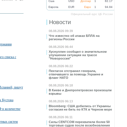
Cша
USD
Доллар
1
82.17
Eвропа
EUR
Евро
1
94.84
Официальный курс ЦБ России
Новости
08.08.2026 09:39
Что известно об атаках БПЛА на
регионы России
держании
08.08.2026 06:44
Хуснуллин сообщил о значительном
улучшении ситуации на трассе
го списка с
"Новороссия"
08.08.2026 06:22
Пентагон отстранил генерала,
отвечавшего за помощь Украине и
фланг НАТО
08.08.2026 06:18
Испанией, пишут
В Киеве и Днепропетровске произошли
взрывы
я Кустова
08.08.2026 06:13
Bloomberg: США добились от Украины
 в количестве
согласия не бить по КТК в Черном море
08.08.2026 06:11
тных систем
Силы CENTCOM перехватили более 50
торговых судов после возобновления