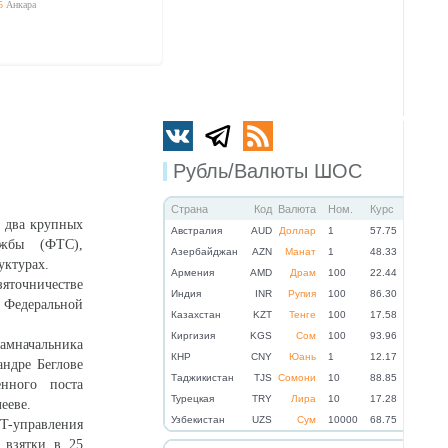
5
Анкара
Рубль/Валюты ШОС
Страна
Код
Валюта
Ном.
Курс
 два крупных
Австралия
AUD
Доллар
1
57.75
ужбы (ФТС),
Азербайджан
AZN
Манат
1
48.33
уктурах.
Армения
AMD
Драм
100
22.44
зяточничестве
Индия
INR
Рупия
100
86.30
 Федеральной
Казахстан
KZT
Тенге
100
17.58
Киргизия
KGS
Сом
100
93.96
амначальника
КНР
CNY
Юань
1
12.17
ндре Беглове
Таджикистан
TJS
Сомони
10
88.85
енного поста
Турецкая
TRY
Лира
10
17.28
лееве.
Узбекистан
UZS
Сум
10000
68.75
IT-управления
 взятки в 25