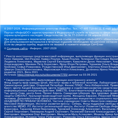
© 2007-2026, Информационное агентство ИнфоРос. Тел.: +7 495 718-84-11, E-mail:
info
Портал «ИнфоШОС» зарегистрирован в Федеральной службе по надзору в сфере массо
охраны культурного наследия. Свидетельство Эл № 77-31649 от 04 апреля 2008 г.
При цитировании и перепечатке материалов ссылка на портал «ИнфоШОС» обязательн
Для использования материалов в печатных изданиях необходимо письменное согласие
Если вы увидели ошибку, выделите ее мышкой и нажмите клавиши Ctrl+Enter
©
Создание сайта
- Инфорос, 2007-2026
* Реестр иностранных средств массовой информации, выполняющих функции иностранн
Голос Америки, Idel.Реалии, Кавказ.Реалии, Крым.Реалии, Телеканал Настоящее Время
Людмила Алексеевна, Маркелов Сергей Евгеньевич, Камалягин Денис Николаевич, Апах
Александрович, Маняхин Петр Борисович, Ярош Юлия Петровна, Чуракова Ольга Влади
Гройсман Софья Романовна, Рождественский Илья Дмитриевич, Апухтина Юлия Владимир
Шмагун Олеся Валентиновна, Мароховская Алеся Алексеевна, Долинина Ирина Никола
редактор 2021, Вега 2021
Источник:
https://minjust.gov.ru/ru/documents/7755/
данные на
03.09.2021
* Сведения реестра НКО, выполняющих функции иностранного агента:
Фонд защиты прав граждан Штаб, Институт права и публичной политики, Лаборатория
Гуманитарное действие, Открытый Петербург, Феникс ПЛЮС, Лига Избирателей, Правов
Крест, Центр Хасдей Ерушалаим, Центр поддержки и содействия развитию средств мас
информационных инициатив Действие, ВМЕСТЕ, Благотворительный фонд охраны здоров
Так, центр Сова, центр Анна, Проект Апрель, Самарская губерния, Эра здоровья, пр
защиты СИБАЛЬТ, Уральская правозащитная группа, Женщины Евразии, Рязанский Мемо
человека, Дальневосточный центр развития гражданских инициатив и социального пар
АКАДЕМИЯ ПО ПРАВАМ ЧЕЛОВЕКА, Частное учреждение Совета Министров северных стр
Массовой Информации, Институт развития прессы - Сибирь, Фонд поддержки свободы 
агентство МЕМО. РУ, Институт региональной прессы, Институт Развития Свободы Инф
Борисовна, Таранова Юлия Николаевна, Туровский Александр Алексеевич, Васильева 
Сергей Георгиевич, Пивоваров Андрей Сергеевич, Писемский Евгений Александрович,
Викторович, Шарипков Олег Викторович, Мальсагов Муса Асланович, Мошель Ирина Ар
Александровна, Исламов Тимур Рифгатович, Романова Ольга Евгеньевна, Щаров Серг