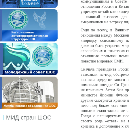
коммуникациям в Совете 
отношения России и Китая
упрекнул китайского лидер
– главный вызовом для 
американцев на встречу ли
Судя по всему, в Вашинг
отношения между Москвой 
«порядку, основанному н
должно быть устроено мир
европейских и азиатских 
отчаянные попытки помеш
повестке мировых СМИ.
Сначала президента Росс
вывозили из-под обстрел
выписал ордер ни много н
помешало поездке Си Цзин
не признают. Затем был п
министра Японии Фумио К
другим смотрится крайне н
него под боком есть еще
попыток стало заявление 
Голди о планируемых пос
МИД стран ШОС
своего рода «ответ» на
кризиса в дополнение к с