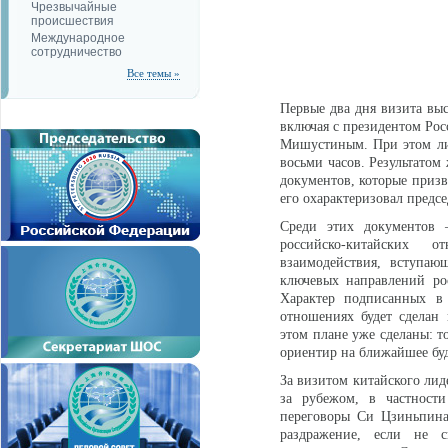
Чрезвычайные
происшествия
Международное
сотрудничество
Все темы »
Первые два дня визита вы
включая с президентом Ро
Мишустиным. При этом лид
восьми часов. Результатом
документов, которые призв
его охарактеризовал предсе
Среди этих документов 
российско-китайских о
взаимодействия, вступаю
ключевых направлений рос
Характер подписанных в
отношениях будет сделан
этом плане уже сделаны: т
ориентир на ближайшее буд
За визитом китайского лид
за рубежом, в частност
переговоры Си Цзиньпин
раздражение, если не с