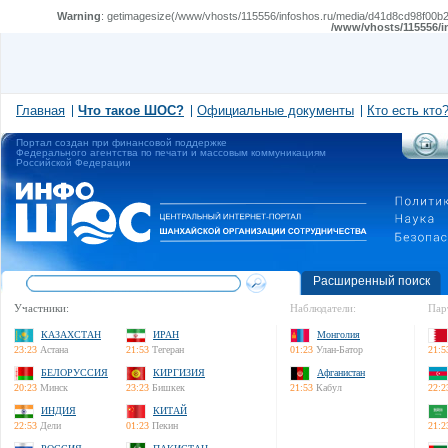
Warning
: getimagesize(/www/vhosts/115556/infoshos.ru/media/d41d8cd98f00b204
/www/vhosts/115556/i
Главная
Что такое ШОС?
Официальные документы
Кто есть кто
Портал создан при финансовой поддержке
Федерального агентства по печати и массовым коммуникациям
Российской Федерации
Расширенный поиск
Участники:
Наблюдатели:
Пар
КАЗАХСТАН
ИРАН
Монголия
23:23
Астана
21:53
Тегеран
01:23
Улан-Батор
21:5
БЕЛОРУССИЯ
КИРГИЗИЯ
Афганистан
20:23
Минск
23:23
Бишкек
21:53
Кабул
22:2
ИНДИЯ
КИТАЙ
22:53
Дели
01:23
Пекин
21:2