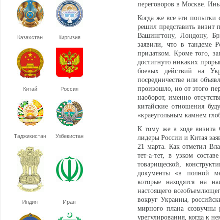
переговоров в Москве. Ины
Когда же все эти попытки 
решил представить визит п
Вашингтону, Лондону, Бр
Казахстан
Киргизия
заявили, что в тандеме 
придатком. Кроме того, за
достигнуто никаких проры
боевых действий на Ук
посредничестве или объявл
произошло, но от этого пе
Китай
Россия
наоборот, именно отсутств
китайские отношения буду
«краеугольным камнем глоб
К тому же в ходе визита 
Таджикистан
Узбекистан
лидеры России и Китая зая
21 марта. Как отметил Вл
тет-а-тет, в узком сост
товарищеской, конструкт
документы «в полной ме
которые находятся на н
настоящего всеобъемлющего
вокруг Украины, российск
Индия
Иран
мирного плана созвучны 
урегулирования, когда к не