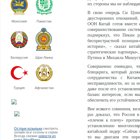
их стороны мы не наблюда
В свою очередь Си Цзинь
двусторонних отношений, 
Монголия
Пакистан
ООН Китай готов вместе с
совершенствованию систем
подчеркнул, что Пекин р
беспристрастной позиции
истории», – сказал кита
стратегические партнеры»
Путина и Михаила Мишуст
Белорусия
Шри-Ланка
Совершенно очевидно, чт
блицкрига, который долж
сотрудничества с Кита
несправедливости, но за н
Турция
Афганистан
даже после его установлен
баланс интересов, если м
обеспечить его устойчивост
Вне всякого сомнения, ви
раз доказал, что Россия 
«плечом к плечу» против
установлению многополя
Острые козырьки
смотреть
китайский лидер: «Сейчас 
онлайн все сезоны и серии.
Всегда свежие
новости из
то мы двигаем эти пер
мира WordPress