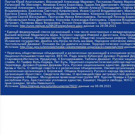
Паутов Юрий Анатольевич, Верховский Александр Маркович, Пислакова-Паркер Марина
Рачинский Ян Збигневич, Жемкова Елена Борисовна, Гудков Лев Дмитриевич, Иллари
Николай Алексеевич, Блинушов Андрей Юрьевич, Мосин Алексей Геннадьевич, Гефтер
Владимировна, Баженова Светлана Куприяновна, Исаев Сергей Владимирович, Максим
Буртина Елена Юрьевна, Гендель Людмила Залмановна, Кокорина Екатерина Алексеев
Подузов Сергей Васильевич, Протасова Ирина Вячеславовна, Литинский Леонид Борис
Добровольская Анна Дмитриевна, Королева Александра Евгеньевна, Смирнов Владими
Петрович, Полякова Мара Федоровна, Резник Генри Маркович, Захаров Герман Конста
Источник:
http://unro.minjust.ru/NKOForeignAgent.aspx
данные на
28.08.2021
* Единый федеральный список организаций, в том числе иностранных и международны
Высший военный Маджлисуль Шура, Конгресс народов Ичкерии и Дагестана, Аль-Каида, 
Движение Талибан, Исламская партия Туркестана, Общество социальных реформ, Общес
Исламское государство, Джабха аль-Нусра ли-Ахль аш-Шам, Народное ополчение имен
Чистопольский Джамаат, Рохнамо ба суи давлати исломи, Террористическое сообщест
Источник:
http://nac.gov.ru/terroristicheskie-i-ekstremistskie-organizacii-i-materialy.html
данные
* Перечень общественных объединений и религиозных организаций в отношении котор
Национал-большевистская партия, ВЕК РА, Рада земли Кубанской Духовно Родовой Де
Староверов-Инглингов, Нурджулар, К Богодержавию, Таблиги Джамаат, Русское наци
славян, Ат-Такфир Валь-Хиджра, Пит Буль, Национал-социалистическая рабочая парт
Череповца, Духовно-Родовая Держава Русь, Русское национальное единство, Древнер
Кровь и Честь, О свободе совести и о религиозных объединениях, Омская организаци
религиозная организация п. Боровский, Община Коренного Русского народа Щелковског
организация «Братство», Свидетели Иеговы, О противодействии экстремистской деяте
болельщиков «Фирма», Молодежная правозащитная группа МПГ, Курсом Правды и Единен
республика Русь, Арестантское уголовное единство, Башкорт, Нация и свобода, W.H.С
прав граждан, Штабы Навального
Источник:
https://minjust.gov.ru/ru/documents/7822/
данные на
06.08.2021