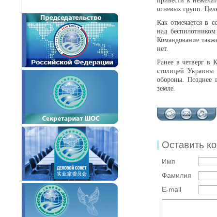
привести к нежела
огневых групп. Цел
Как отмечается в с
над беспилотником
Командование также
нет.
Ранее в четверг в 
столицей Украины 
обороны. Позднее 
земле.
Оставить к
Имя
Фамилия
E-mail