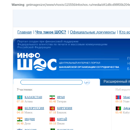
Warning
: getimagesize(/www/vhosts/115556/infoshos.ru/media/d41d8cd98f00b2
Главная
Что такое ШОС?
Официальные документы
Кто е
Портал создан при финансовой поддержке
Федерального агентства по печати и массовым коммуникациям
Российской Федерации
Расширенный п
Участники:
Наблюдате
КАЗАХСТАН
ИРАН
Монг
07:18
Астана
05:48
Тегеран
09:18
Улан-
БЕЛОРУССИЯ
КИРГИЗИЯ
Афга
04:18
Минск
07:18
Бишкек
05:48
Кабу
ИНДИЯ
КИТАЙ
06:48
Дели
09:18
Пекин