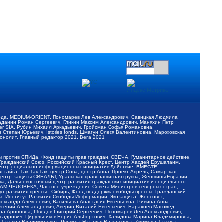
обода, MEDIUM-ORIENT, Пономарев Лев Александрович, Савицкая Людмила
Баданин Роман Сергеевич, Гликин Максим Александрович, Маняхин Петр
er SIA, Рубин Михаил Аркадьевич, Гройсман Софья Романовна,
Степан Юрьевич, Istories fonds, Шмагун Олеся Валентиновна, Мароховская
нолит, Главный редактор 2021, Вега 2021
Мы против СПИДа, Фонд защиты прав граждан, СВЕЧА, Гуманитарное действие,
 Гражданский Союз, Российский Красный Крест, Центр Хасдей Ерушалаим,
 Центр социально-информационных инициатив Действие, ВМЕСТЕ,
айга, Так-Так-Так, центр Сова, центр Анна, Проект Апрель, Самарская
Центр защиты СИБАЛЬТ, Уральская правозащитная группа, Женщины Евразии,
ка, Дальневосточный центр развития гражданских инициатив и социального
АВАМ ЧЕЛОВЕКА, Частное учреждение Совета Министров северных стран,
т развития прессы - Сибирь, Фонд поддержки свободы прессы, Гражданский
ы, Институт Развития Свободы Информации, Экозащита!-Женсовет,
ександр Алексеевич, Васильева Анастасия Евгеньевна, Ривина Анна
вгений Александрович, Аверин Виталий Евгеньевич, Барахоев Магомед
на Ароновна, Шведов Григорий Сергеевич, Пономарев Лев Александрович,
ксадрович, Цирульников Борис Альбертович, Халидова Марина Владимировна,
 Татьяна Владимировна, Чуркина Наталья Валерьевна, Акимова Татьяна