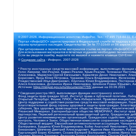
© 2007-2026, Информационное агентство ИнфоРос. Тел.: +7 495 718-84-11, E-
Портал «ИнфоШОС» зарегистрирован в Федеральной службе по надзору в сфе
охраны культурного наследия. Свидетельство Эл № 77-31649 от 04 апреля 200
При цитировании и перепечатке материалов ссылка на портал «ИнфоШОС» об
Для использования материалов в печатных изданиях необходимо письменное 
Если вы увидели ошибку, выделите ее мышкой и нажмите клавиши Ctrl+Enter
©
Создание сайта
- Инфорос, 2007-2026
* Реестр иностранных средств массовой информации, выполняющих функции 
Голос Америки, Idel.Реалии, Кавказ.Реалии, Крым.Реалии, Телеканал Настоя
Алексеевна, Маркелов Сергей Евгеньевич, Камалягин Денис Николаевич, Апах
Борисович, Ярош Юлия Петровна, Чуракова Ольга Владимировна, Железнова М
Рождественский Илья Дмитриевич, Апухтина Юлия Владимировна, Постернак Ал
Алеся Алексеевна, Долинина Ирина Николаевна, Шлейнов Роман Юрьевич, Ани
Источник:
https://minjust.gov.ru/ru/documents/7755/
данные на
03.09.2021
* Сведения реестра НКО, выполняющих функции иностранного агента:
Фонд защиты прав граждан Штаб, Институт права и публичной политики, Лаб
Открытый Петербург, Феникс ПЛЮС, Лига Избирателей, Правовая инициатива, 
Центр поддержки и содействия развитию средств массовой информации, Горя
Благотворительный фонд охраны здоровья и защиты прав граждан, Благотвори
губерния, Эра здоровья, правозащитное общество Мемориал, Аналитический 
Рязанский Мемориал, Екатеринбургское общество МЕМОРИАЛ, Институт прав ч
партнерства, Пермский региональный правозащитный центр, Гражданское де
Центр развития некоммерческих организаций, Гражданское содействие, Цент
контроль, Человек и Закон, Общественная комиссия по сохранению наследия
Общественный вердикт, Евразийская антимонопольная ассоциация, Чанышева 
Валерьевна, Бурдина Юлия Владимировна, Бойко Анатолий Николаевич, Гусев
Бекханович, Шевченко Дмитрий Александрович, Жданов Иван Юрьевич, Рубано
Каргалицкий Борис Юльевич, Созаев Валерий Валерьевич, Исакова Ирина Ал
Людевиг Марина Зариевна, Федотова Галина Анатольевна, Паутов Юрий Анато