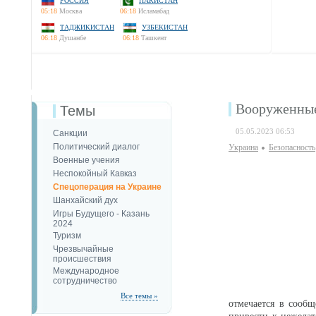
РОССИЯ
ПАКИСТАН
05:18
Москва
06:18
Исламабад
ТАДЖИКИСТАН
УЗБЕКИСТАН
06:18
Душанбе
06:18
Ташкент
Вооруженные
Темы
05.05.2023 06:53
Санкции
Политический диалог
Украина
Безопаcность
Военные учения
Неспокойный Кавказ
Спецоперация на Украине
Шанхайский дух
Игры Будущего - Казань
2024
Туризм
Чрезвычайные
происшествия
Международное
сотрудничество
Все темы »
отмечается в сооб