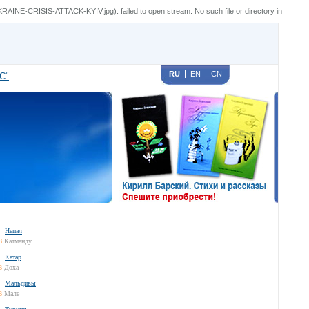
RISIS-ATTACK-KYIV.jpg): failed to open stream: No such file or directory in
RU
EN
CN
С"
Непал
8
Катманду
Катар
8
Доха
Мальдивы
8
Мале