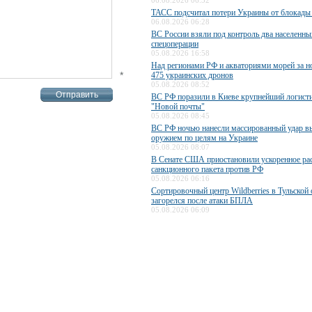
06.08.2026 06:32
ТАСС подсчитал потери Украины от блокады
06.08.2026 06:28
ВС России взяли под контроль два населенны
спецоперации
05.08.2026 16:58
Над регионами РФ и акваториями морей за н
*
475 украинских дронов
05.08.2026 08:52
ВС РФ поразили в Киеве крупнейший логисти
"Новой почты"
05.08.2026 08:45
ВС РФ ночью нанесли массированный удар 
оружием по целям на Украине
05.08.2026 08:07
В Сенате США приостановили ускоренное ра
санкционного пакета против РФ
05.08.2026 06:16
Сортировочный центр Wildberries в Тульской 
загорелся после атаки БПЛА
05.08.2026 06:09