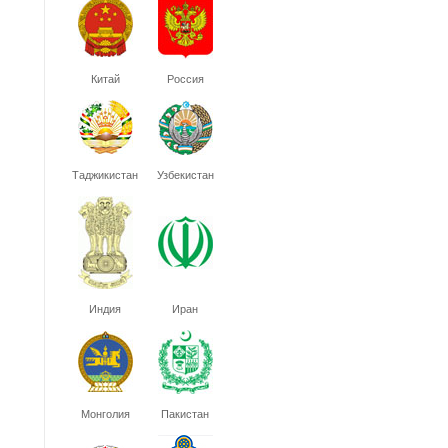
Китай
Россия
Таджикистан
Узбекистан
Индия
Иран
Монголия
Пакистан