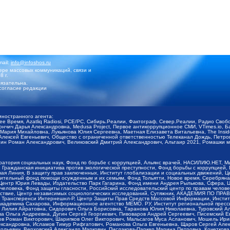
mail:
info@infoshos.ru
ре массовых коммуникаций, связи и
8 г.
язательна.
согласие редакции
иностранного агента:
щее Время, Azatliq Radiosi, PCE/PC, Сибирь.Реалии, Фактограф, Север.Реалии, Радио Св
ончич Дарья Александровна, Medusa Project, Первое антикоррупционное СМИ, VTimes.io, 
ария Михайловна, Лукьянова Юлия Сергеевна, Маетная Елизавета Витальевна, The Insid
ексей Евгеньевич, Общество с ограниченной ответственностью Телеканал Дождь, Петров 
н Роман Александрович, Великовский Дмитрий Александрович, Альтаир 2021, Ромашки мо
оратория социальных наук, Фонд по борьбе с коррупцией, Альянс врачей, НАСИЛИЮ.НЕТ, 
Гражданская инициатива против экологической преступности, Фонд борьбы с коррупцией,
чая Линия, В защиту прав заключенных, Институт глобализации и социальных движений,
тельный фонд помощи осужденным и их семьям, Фонд Тольятти, Новое время, Серебряная т
Центр Юрия Левады, Издательство Парк Гагарина, Фонд имени Андрея Рылькова, Сфера, 
еловека, Фонд защиты гласности, Российский исследовательский центр по правам челове
йствие, Центр независимых социологических исследований, Сутяжник, АКАДЕМИЯ ПО ПР
р Трансперенси Интернешнл-Р, Центр Защиты Прав Средств Массовой Информации, Институ
 академика Сахарова, Информационное агентство МЕМО. РУ, Институт региональной пресс
Лилия Айратовна, Сидорович Ольга Борисовна, Таранова Юлия Николаевна, Туровский Ал
а Ольга Андреевна, Дугин Сергей Георгиевич, Пивоваров Андрей Сергеевич, Писемский Е
в Роман Викторович, Шарипков Олег Викторович, Мальсагов Муса Асланович, Мошель Ири
ександровна, Исламов Тимур Рифгатович, Романова Ольга Евгеньевна, Щаров Сергей Але
льевич, Верховский Александр Маркович, Пислакова-Паркер Марина Петровна, Кочеткова