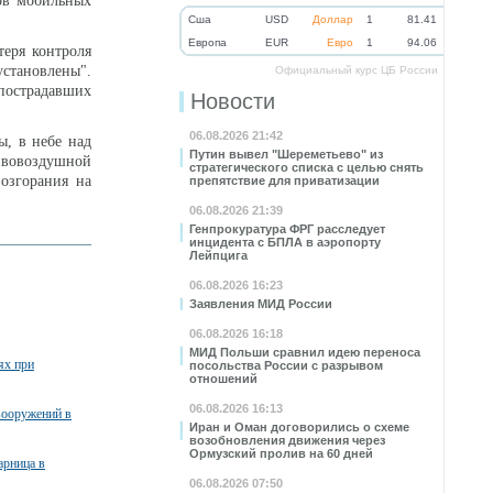
тов мобильных
Cша
USD
Доллар
1
81.41
Eвропа
EUR
Евро
1
94.06
теря контроля
становлены".
Официальный курс ЦБ России
 пострадавших
Новости
06.08.2026 21:42
ы, в небе над
Путин вывел "Шереметьево" из
ивовоздушной
стратегического списка с целью снять
озгорания на
препятствие для приватизации
06.08.2026 21:39
Генпрокуратура ФРГ расследует
инцидента с БПЛА в аэропорту
Лейпцига
06.08.2026 16:23
Заявления МИД России
06.08.2026 16:18
МИД Польши сравнил идею переноса
ях при
посольства России с разрывом
отношений
06.08.2026 16:13
вооружений в
Иран и Оман договорились о схеме
возобновления движения через
Ормузский пролив на 60 дней
арница в
06.08.2026 07:50