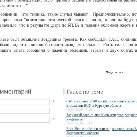
тельным последствиям, было принято решение о задействовании расче
ь уничтожена!"
ообщении, "это техника, такие случаи бывают". Предположительно, по
 произошла "вследствие технической неисправности, причины будут у
 заявило, что в результате удара по БПЛА и падения обломков жертв и
Киеве была объявлена воздушная тревога. Как сообщили ТАСС очевидц
было видно несколько беспилотников, их пытались сбить силы прот
власти Киева сообщили о падении обломков, взрыве и двух очагах в
Поделиться…
омментарий
Ранее по теме
СКР сообщил о 640 погибших мирных жител
*
вторжении ВСУ в Курскую область
06.08.2026 07:50
Залужный заявил, что Киев исчерпал ресурс 
*
конфликте
06.08.2026 06:42
Российские войска взяли под контроль село З
Запорожской области