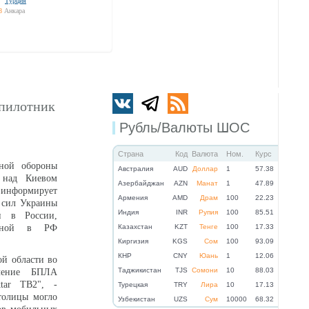
Турция
8
Анкара
спилотник
Рубль/Валюты ШОС
Страна
Код
Валюта
Ном.
Курс
ной обороны
Австралия
AUD
Доллар
1
57.38
 над Киевом
Азербайджан
AZN
Манат
1
47.89
нформирует
Армения
AMD
Драм
100
22.23
 сил Украины
Индия
INR
Рупия
100
85.51
н в России,
анной в РФ
Казахстан
KZT
Тенге
100
17.33
Киргизия
KGS
Сом
100
93.09
КНР
CNY
Юань
1
12.06
ой области во
Таджикистан
TJS
Сомони
10
88.03
вление БПЛА
ktar TB2", -
Турецкая
TRY
Лира
10
17.13
столицы могло
Узбекистан
UZS
Сум
10000
68.32