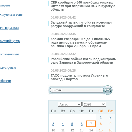
СКР сообщил о 640 погибших мирных
 портов
жителях при вторжении ВСУ в Курскую
область
х пункта в зоне
06.08.2026 06:42
Залужный заявил, что Киев исчерпал
ресурс вооружений в конфликте
очь поразили
06.08.2026 06:35
Кабмин РФ разрешил до 1 июля 2027
ческий центр
года импорт, выпуск и обращение
бензина Евро 2, Евро 3, Евро 4
высокоточным
06.08.2026 06:32
Российские войска взяли под контроль
село Зарница в Запорожской области
ссмотрение
06.08.2026 06:28
ТАСС подсчитал потери Украины от
блокады портов
области
Пн
Вт
Ср
Чт
Пт
Сб
Вс
1
2
3
4
5
6
7
8
9
10
11
12
13
14
15
16