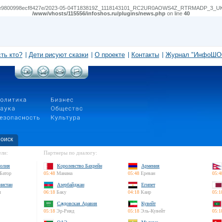
04e9800998ecf8427e/2023-05-04T183819Z_1118143101_RC2UR0AOWS4Z_RTRMADP_3_UKRAINE-C
/www/vhosts/115556/infoshos.ru/plugins/news.php
on line
40
сть кто?
Дети рисуют сказки
О проекте
Контакты
Журнал "ИнфоШО
оиск
ли:
Партнеры по диалогу:
олия
Королевство Бахрейн
Армения
Батор
05:48
Манама
05:48
Ереван
05:4
нистан
Азербайджан
Египет
л
06:18
Баку
04:18
Каир
05:1
Саудовская Аравия
Кувейт
05:18
Эр-Рияд
05:18
Эль-Кувейт
05:1