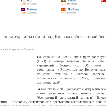
ОАЭ
Мьянма
05:18
Абу-Даби
05:18
Нейпьидо
04:1
Камбоджа
Шри-Ланка
08:18
Пномпень
08:18
Коломбо
 силы Украины сбили над Киевом собственный бе
Спецоперация на Украине
По сообщению ТАСС, силы противовоздуш
(ПВО) в четверг вечером сбили в небе
украинский беспилотник. Об этом и
команндование Воздушных сил Вооруженных
на своей странице в Facebook (запреще
принадлежит корпорации Meta, призн
экстремистской).
"4 мая около 20:00 [совпадает с мск] в Киевск
время планового полета потерял упра
[беспилотный летательный аппарат] Bayra
щении. - Поскольку бесконтрольное пребывание беспилотника в небе 