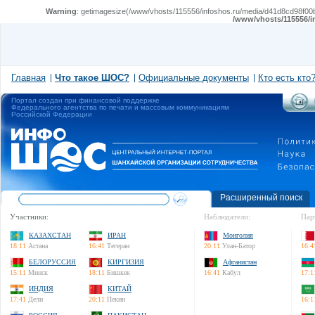
Warning
: getimagesize(/www/vhosts/115556/infoshos.ru/media/d41d8cd98f00b2
/www/vhosts/115556/i
Главная
Что такое ШОС?
Официальные документы
Кто есть кто
Портал создан при финансовой поддержке
Федерального агентства по печати и массовым коммуникациям
Российской Федерации
Расширенный поиск
Участники:
Наблюдатели:
Пар
КАЗАХСТАН
ИРАН
Монголия
18:11
Астана
16:41
Тегеран
20:11
Улан-Батор
16:4
БЕЛОРУССИЯ
КИРГИЗИЯ
Афганистан
15:11
Минск
18:11
Бишкек
16:41
Кабул
17:1
ИНДИЯ
КИТАЙ
17:41
Дели
20:11
Пекин
16:1