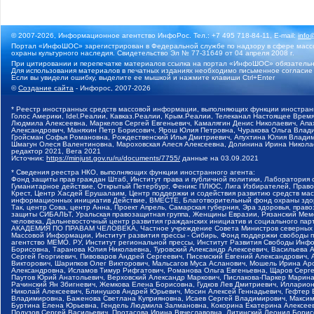
© 2007-2026, Информационное агентство ИнфоРос. Тел.: +7 495 718-84-11, E-mail:
info
Портал «ИнфоШОС» зарегистрирован в Федеральной службе по надзору в сфере массо
охраны культурного наследия. Свидетельство Эл № 77-31649 от 04 апреля 2008 г.
При цитировании и перепечатке материалов ссылка на портал «ИнфоШОС» обязательн
Для использования материалов в печатных изданиях необходимо письменное согласие
Если вы увидели ошибку, выделите ее мышкой и нажмите клавиши Ctrl+Enter
©
Создание сайта
- Инфорос, 2007-2026
* Реестр иностранных средств массовой информации, выполняющих функции иностранн
Голос Америки, Idel.Реалии, Кавказ.Реалии, Крым.Реалии, Телеканал Настоящее Время
Людмила Алексеевна, Маркелов Сергей Евгеньевич, Камалягин Денис Николаевич, Апах
Александрович, Маняхин Петр Борисович, Ярош Юлия Петровна, Чуракова Ольга Влади
Гройсман Софья Романовна, Рождественский Илья Дмитриевич, Апухтина Юлия Владимир
Шмагун Олеся Валентиновна, Мароховская Алеся Алексеевна, Долинина Ирина Никола
редактор 2021, Вега 2021
Источник:
https://minjust.gov.ru/ru/documents/7755/
данные на
03.09.2021
* Сведения реестра НКО, выполняющих функции иностранного агента:
Фонд защиты прав граждан Штаб, Институт права и публичной политики, Лаборатория
Гуманитарное действие, Открытый Петербург, Феникс ПЛЮС, Лига Избирателей, Правов
Крест, Центр Хасдей Ерушалаим, Центр поддержки и содействия развитию средств мас
информационных инициатив Действие, ВМЕСТЕ, Благотворительный фонд охраны здоров
Так, центр Сова, центр Анна, Проект Апрель, Самарская губерния, Эра здоровья, пр
защиты СИБАЛЬТ, Уральская правозащитная группа, Женщины Евразии, Рязанский Мемо
человека, Дальневосточный центр развития гражданских инициатив и социального пар
АКАДЕМИЯ ПО ПРАВАМ ЧЕЛОВЕКА, Частное учреждение Совета Министров северных стр
Массовой Информации, Институт развития прессы - Сибирь, Фонд поддержки свободы 
агентство МЕМО. РУ, Институт региональной прессы, Институт Развития Свободы Инф
Борисовна, Таранова Юлия Николаевна, Туровский Александр Алексеевич, Васильева 
Сергей Георгиевич, Пивоваров Андрей Сергеевич, Писемский Евгений Александрович,
Викторович, Шарипков Олег Викторович, Мальсагов Муса Асланович, Мошель Ирина Ар
Александровна, Исламов Тимур Рифгатович, Романова Ольга Евгеньевна, Щаров Серг
Паутов Юрий Анатольевич, Верховский Александр Маркович, Пислакова-Паркер Марина
Рачинский Ян Збигневич, Жемкова Елена Борисовна, Гудков Лев Дмитриевич, Иллари
Николай Алексеевич, Блинушов Андрей Юрьевич, Мосин Алексей Геннадьевич, Гефтер
Владимировна, Баженова Светлана Куприяновна, Исаев Сергей Владимирович, Максим
Буртина Елена Юрьевна, Гендель Людмила Залмановна, Кокорина Екатерина Алексеев
Подузов Сергей Васильевич, Протасова Ирина Вячеславовна, Литинский Леонид Борис