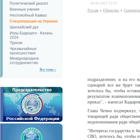
Политический диалог
05.05.2023 22:15
Военные учения
Россия
Общество
Спецопера
Неспокойный Кавказ
Спецоперация на Украине
Шанхайский дух
Игры Будущего - Казань
2024
Туризм
Чрезвычайные
происшествия
Международное
сотрудничество
Все темы »
подразделение, и на его 
сценарий все же будет т
хотелось бы, чтобы остав
результатом взаимопонима
приказ", - написал Кадыров
Глава Чечни подчеркнул, 
товарищей ради общественн
недопонимания ради общей
"Интересы государства и б
СВО, хотелось бы, чтобы 