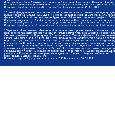
Добровольская Анна Дмитриевна, Королева Александра Евгеньевна, Смирнов Владими
Петрович, Полякова Мара Федоровна, Резник Генри Маркович, Захаров Герман Конста
Источник:
http://unro.minjust.ru/NKOForeignAgent.aspx
данные на
28.08.2021
* Единый федеральный список организаций, в том числе иностранных и международны
Высший военный Маджлисуль Шура, Конгресс народов Ичкерии и Дагестана, Аль-Каида, 
Движение Талибан, Исламская партия Туркестана, Общество социальных реформ, Общес
Исламское государство, Джабха аль-Нусра ли-Ахль аш-Шам, Народное ополчение имен
Чистопольский Джамаат, Рохнамо ба суи давлати исломи, Террористическое сообщест
Источник:
http://nac.gov.ru/terroristicheskie-i-ekstremistskie-organizacii-i-materialy.html
данные
* Перечень общественных объединений и религиозных организаций в отношении котор
Национал-большевистская партия, ВЕК РА, Рада земли Кубанской Духовно Родовой Де
Староверов-Инглингов, Нурджулар, К Богодержавию, Таблиги Джамаат, Русское наци
славян, Ат-Такфир Валь-Хиджра, Пит Буль, Национал-социалистическая рабочая парт
Череповца, Духовно-Родовая Держава Русь, Русское национальное единство, Древнер
Кровь и Честь, О свободе совести и о религиозных объединениях, Омская организаци
религиозная организация п. Боровский, Община Коренного Русского народа Щелковског
организация «Братство», Свидетели Иеговы, О противодействии экстремистской деяте
болельщиков «Фирма», Молодежная правозащитная группа МПГ, Курсом Правды и Единен
республика Русь, Арестантское уголовное единство, Башкорт, Нация и свобода, W.H.С
прав граждан, Штабы Навального
Источник:
https://minjust.gov.ru/ru/documents/7822/
данные на
06.08.2021