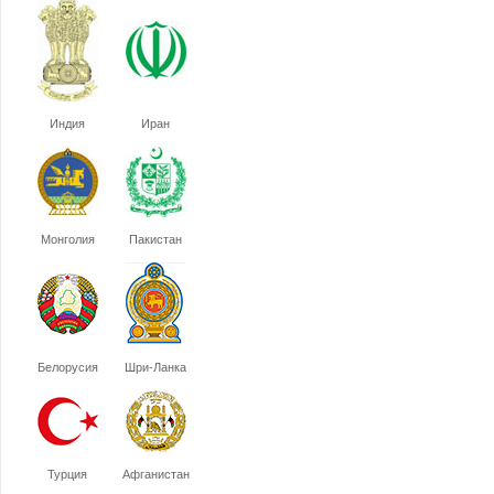
Индия
Иран
Монголия
Пакистан
Белорусия
Шри-Ланка
Турция
Афганистан