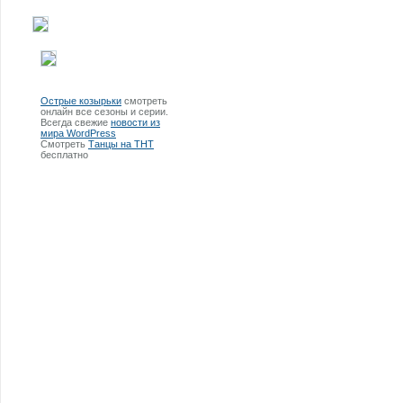
Острые козырьки
смотреть
онлайн все сезоны и серии.
Всегда свежие
новости из
мира WordPress
Смотреть
Танцы на ТНТ
бесплатно