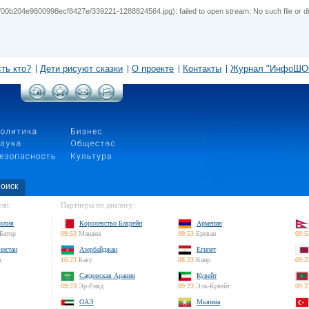
0b204e9800998ecf8427e/339221-1288824564.jpg): failed to open stream: No such file or di
сть кто?
Дети рисуют сказки
О проекте
Контакты
Журнал "ИнфоШО
оиск
ли:
Партнеры по диалогу:
олия
Королевство Бахрейн
Армения
Батор
09:53
Манама
09:53
Ереван
09:5
нистан
Азербайджан
Египет
л
10:23
Баку
08:23
Каир
09:2
Саудовская Аравия
Кувейт
09:23
Эр-Рияд
09:23
Эль-Кувейт
09:2
ОАЭ
Мьянма