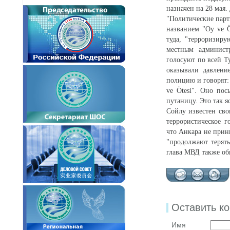
назначен на 28 мая
"Политические парт
названием "Oy ve Ö
туда, "терроризиру
местным админист
голосуют по всей Т
оказывали давлени
полицию и говорят:
ve Ötesi". Оно по
путаницу. Это так я
Сойлу известен сво
террористическое г
что
Анкара
не прин
"продолжают терят
глава МВД также об
Оставить к
Имя