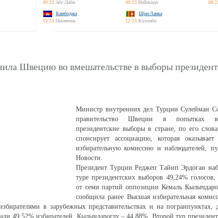
09:23
Абу-Даби
09:23
Нейпьидо
08:2
Камбоджа
Шри-Ланка
12:23
Пномпень
12:23
Коломбо
нила Швецию во вмешательстве в выборы президент
Министр внутренних дел Турции Cулейман С
правительство Швеции в попытках в
президентские выборы в стране, по его слов
спонсирует ассоциацию, которая оказывает
избирательную комиссию и наблюдателей, п
Новости.
Президент Турции Реджеп Тайип Эрдоган наб
туре президентских выборов 49,24% голосов,
от семи партий оппозиции Кемаль Кылычдарог
cообщила ранее Высшая избирательная комисс
 избирателями в зарубежных представительствах и на погранпунктах,
али 49,52% избирателей, Кылычдароглу – 44,88%. Второй тур президен