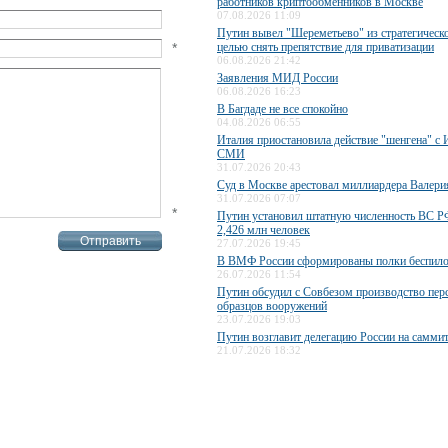
работников криптообменников в Москве
07.08.2026 11:09
Путин вывел "Шереметьево" из стратегическо
*
целью снять препятствие для приватизации
06.08.2026 21:42
Заявления МИД России
06.08.2026 16:23
В Багдаде не все спокойно
04.08.2026 06:55
Италия приостановила действие "шенгена" с 
СМИ
31.07.2026 20:43
Суд в Москве арестовал миллиардера Валери
31.07.2026 07:07
*
Путин установил штатную численность ВС РФ
2,426 млн человек
27.07.2026 19:45
В ВМФ России сформированы полки беспило
26.07.2026 11:54
Путин обсудил с Совбезом производство пер
образцов вооружений
23.07.2026 19:03
Путин возглавит делегацию России на самми
21.07.2026 18:32