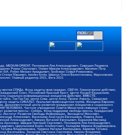
обода, MEDIUM-ORIENT, Пономарев Лев Александрович, Савицкая Людмила
Баданин Роман Сергеевич, Гликин Максим Александрович, Маняхин Петр
er SIA, Рубин Михаил Аркадьевич, Гройсман Софья Романовна,
Степан Юрьевич, Istories fonds, Шмагун Олеся Валентиновна, Мароховская
нолит, Главный редактор 2021, Вега 2021
Мы против СПИДа, Фонд защиты прав граждан, СВЕЧА, Гуманитарное действие,
 Гражданский Союз, Российский Красный Крест, Центр Хасдей Ерушалаим,
 Центр социально-информационных инициатив Действие, ВМЕСТЕ,
айга, Так-Так-Так, центр Сова, центр Анна, Проект Апрель, Самарская
Центр защиты СИБАЛЬТ, Уральская правозащитная группа, Женщины Евразии,
ка, Дальневосточный центр развития гражданских инициатив и социального
АВАМ ЧЕЛОВЕКА, Частное учреждение Совета Министров северных стран,
т развития прессы - Сибирь, Фонд поддержки свободы прессы, Гражданский
ы, Институт Развития Свободы Информации, Экозащита!-Женсовет,
ександр Алексеевич, Васильева Анастасия Евгеньевна, Ривина Анна
вгений Александрович, Аверин Виталий Евгеньевич, Барахоев Магомед
на Ароновна, Шведов Григорий Сергеевич, Пономарев Лев Александрович,
ксадрович, Цирульников Борис Альбертович, Халидова Марина Владимировна,
 Татьяна Владимировна, Чуркина Наталья Валерьевна, Акимова Татьяна
 Анна Васильевна, Захарова Светлана Сергеевна, Аверин Владимир
ксей Кириллович, Флиге Ирина Анатольевна, Мельникова Валентина