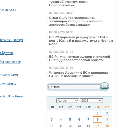
турецкий сухогруз возле
Новороссийска
го списка с
07.08.2026 20:38
Сенат США проголосовал за
законопроект о дополнительных
антироссийских санкциях
07.08.2026 20:34
ВС РФ поразили резервуары с ГСМ в
Испанией, пишут
порту Южный и два сухогруза в Черном
море
07.08.2026 11:22
я Кустова
ВС РФ уничтожили эшелон с техникой
ВСУ в Днепропетровской области
 в количестве
07.08.2026 11:16
Членство Армении в ЕС и принципы
тных систем
ЕАЭС. Заявления Пашиняна
спективных
те АТЭС в Китае
Пн
Вт
Ср
Чт
Пт
Сб
Вс
1
2
3
4
5
6
7
8
9
10
11
12
13
14
15
16