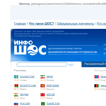
Warning
: getimagesize(/www/vhosts/115556/infoshos.ru/media/d41d8cd98f0
Главная
Что такое ШОС?
Официальные документы
Кто е
Портал создан при финансовой поддержке
Федерального агентства по печати и массовым коммуникациям
Российской Федерации
Расширенный п
Участники:
Наблюдате
КАЗАХСТАН
ИРАН
Монг
11:23
Астана
09:53
Тегеран
13:23
Улан-
БЕЛОРУССИЯ
КИРГИЗИЯ
Афга
08:23
Минск
11:23
Бишкек
09:53
Кабу
ИНДИЯ
КИТАЙ
10:53
Дели
13:23
Пекин
РОССИЯ
ПАКИСТАН