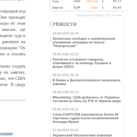
Cша
USD
Доллар
1
82.17
.
Eвропа
EUR
Евро
1
94.84
ссоциация под
Официальный курс ЦБ России
 Они приходят
Новости
оворю об этом
 школах, где
08.08.2026 06:44
ходили туда и
Хуснуллин сообщил о значительном
 давление на
улучшении ситуации на трассе
"Новороссия"
ссоциацию "Oy
ции и посеять
08.08.2026 06:22
Пентагон отстранил генерала,
отвечавшего за помощь Украине и
ытке создать
фланг НАТО
 он заявлял,
08.08.2026 06:18
влял, что США
В Киеве и Днепропетровске произошли
взрывы
тов. В среду
08.08.2026 06:13
Bloomberg: США добились от Украины
согласия не бить по КТК в Черном море
08.08.2026 06:11
Силы CENTCOM перехватили более 50
торговых судов после возобновления
блокады Ирана
07.08.2026 20:43
держании
Украинский беспилотник атаковал