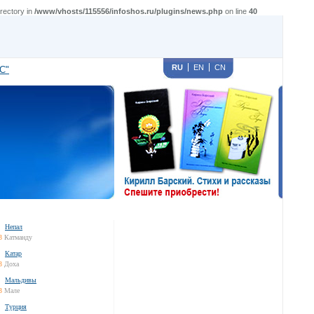
rectory in
/www/vhosts/115556/infoshos.ru/plugins/news.php
on line
40
RU
EN
CN
С"
Непал
3
Катманду
Катар
3
Доха
Мальдивы
3
Мале
Турция