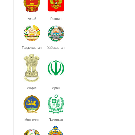
Китай
Россия
Таджикистан
Узбекистан
Индия
Иран
Монголия
Пакистан