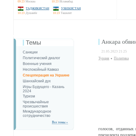
09:23
Москва
10:23
Исламабад
ТАДЖИКИСТАН
УЗБЕКИСТАН
10:23
Душанбе
10:23
Ташкент
Анкара обви
Темы
21.05.2023 21:25
Санкции
Политический диалог
Турция
Политика
Военные учения
Неспокойный Кавказ
Спецоперация на Украине
Шанхайский дух
Игры Будущего - Казань
2024
Туризм
Чрезвычайные
происшествия
Международное
сотрудничество
Все темы »
голосов, отданных
президента поддерж