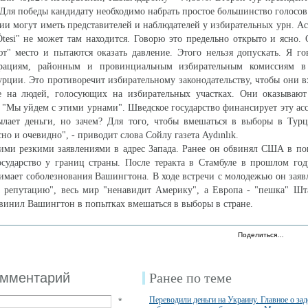
. Для победы кандидату необходимо набрать простое большинство голосов
ии могут иметь представителей и наблюдателей у избирательных урн. А
tesi" не может там находится. Говорю это предельно открыто и ясно.
ют" место и пытаются оказать давление. Этого нельзя допускать. Я г
рациям, районным и провинциальным избирательным комиссиям в
урции. Это противоречит избирательному законодательству, чтобы они в
е на людей, голосующих на избирательных участках. Они оказывают
 "Мы уйдем с этими урнами". Шведское государство финансирует эту а
сылает деньги, но зачем? Для того, чтобы вмешаться в выборы в Тур
сно и очевидно", - приводит слова Сойлу газета Aydınlık.
ими резкими заявлениями в адрес Запада. Ранее он обвинял
США
в поп
осударство у границ страны. После теракта в
Стамбуле
в прошлом году
имает соболезнования
Вашингтона
. В ходе встречи с молодежью он зая
ь репутацию", весь мир "ненавидит Америку", а
Европа
- "пешка" Шта
винил Вашингтон в попытках вмешаться в выборы в стране.
Поделиться…
омментарий
Ранее по теме
Переводили деньги на Украину. Главное о за
*