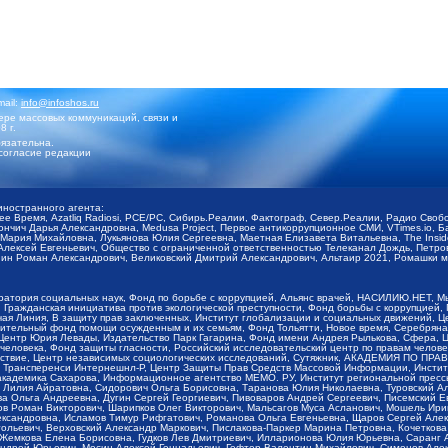
mail:
info@infoshos.ru
ре массовых коммуникаций, связи и
8 г.
язательна.
согласие редакции
иностранного агента:
щее Время, Azatliq Radiosi, PCE/PC, Сибирь.Реалии, Фактограф, Север.Реалии, Радио Св
ончич Дарья Александровна, Medusa Project, Первое антикоррупционное СМИ, VTimes.io, 
ария Михайловна, Лукьянова Юлия Сергеевна, Маетная Елизавета Витальевна, The Insid
ексей Евгеньевич, Общество с ограниченной ответственностью Телеканал Дождь, Петров 
н Роман Александрович, Великовский Дмитрий Александрович, Альтаир 2021, Ромашки мо
оратория социальных наук, Фонд по борьбе с коррупцией, Альянс врачей, НАСИЛИЮ.НЕТ, 
Гражданская инициатива против экологической преступности, Фонд борьбы с коррупцией,
чая Линия, В защиту прав заключенных, Институт глобализации и социальных движений,
тельный фонд помощи осужденным и их семьям, Фонд Тольятти, Новое время, Серебряная т
Центр Юрия Левады, Издательство Парк Гагарина, Фонд имени Андрея Рылькова, Сфера, 
еловека, Фонд защиты гласности, Российский исследовательский центр по правам челове
йствие, Центр независимых социологических исследований, Сутяжник, АКАДЕМИЯ ПО ПР
р Трансперенси Интернешнл-Р, Центр Защиты Прав Средств Массовой Информации, Институ
 академика Сахарова, Информационное агентство МЕМО. РУ, Институт региональной пресс
Лилия Айратовна, Сидорович Ольга Борисовна, Таранова Юлия Николаевна, Туровский Ал
а Ольга Андреевна, Дугин Сергей Георгиевич, Пивоваров Андрей Сергеевич, Писемский Е
в Роман Викторович, Шарипков Олег Викторович, Мальсагов Муса Асланович, Мошель Ири
ександровна, Исламов Тимур Рифгатович, Романова Ольга Евгеньевна, Щаров Сергей Але
льевич, Верховский Александр Маркович, Пислакова-Паркер Марина Петровна, Кочеткова
, Жемкова Елена Борисовна, Гудков Лев Дмитриевич, Илларионова Юлия Юрьевна, Саранг
Андрей Юрьевич, Мосин Алексей Геннадьевич, Гефтер Валентин Михайлович, Симонов Але