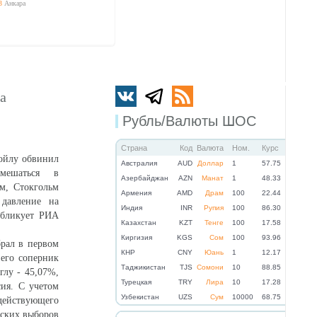
3
Анкара
а
Рубль/Валюты ШОС
Страна
Код
Валюта
Ном.
Курс
ойлу обвинил
Австралия
AUD
Доллар
1
57.75
мешаться в
Азербайджан
AZN
Манат
1
48.33
ам, Стокгольм
Армения
AMD
Драм
100
22.44
 давление на
Индия
INR
Рупия
100
86.30
убликует РИА
Казахстан
KZT
Тенге
100
17.58
Киргизия
KGS
Сом
100
93.96
рал в первом
КНР
CNY
Юань
1
12.17
 его соперник
Таджикистан
TJS
Сомони
10
88.85
лу - 45,07%,
Турецкая
TRY
Лира
10
17.28
ия. С учетом
Узбекистан
UZS
Сум
10000
68.75
 действующего
тских выборов