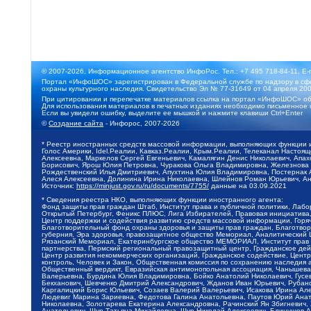
© 2007-2026, Информационное агентство ИнфоРос. Тел.: +7 495 718-84-11, E-
Портал «ИнфоШОС» зарегистрирован в Федеральной службе по надзору в сфе
охраны культурного наследия. Свидетельство Эл № 77-31649 от 04 апреля 200
При цитировании и перепечатке материалов ссылка на портал «ИнфоШОС» об
Для использования материалов в печатных изданиях необходимо письменное 
Если вы увидели ошибку, выделите ее мышкой и нажмите клавиши Ctrl+Enter
©
Создание сайта
- Инфорос, 2007-2026
* Реестр иностранных средств массовой информации, выполняющих функции 
Голос Америки, Idel.Реалии, Кавказ.Реалии, Крым.Реалии, Телеканал Настоя
Алексеевна, Маркелов Сергей Евгеньевич, Камалягин Денис Николаевич, Апах
Борисович, Ярош Юлия Петровна, Чуракова Ольга Владимировна, Железнова М
Рождественский Илья Дмитриевич, Апухтина Юлия Владимировна, Постернак Ал
Алеся Алексеевна, Долинина Ирина Николаевна, Шлейнов Роман Юрьевич, Ани
Источник:
https://minjust.gov.ru/ru/documents/7755/
данные на
03.09.2021
* Сведения реестра НКО, выполняющих функции иностранного агента:
Фонд защиты прав граждан Штаб, Институт права и публичной политики, Лаб
Открытый Петербург, Феникс ПЛЮС, Лига Избирателей, Правовая инициатива, 
Центр поддержки и содействия развитию средств массовой информации, Горя
Благотворительный фонд охраны здоровья и защиты прав граждан, Благотвори
губерния, Эра здоровья, правозащитное общество Мемориал, Аналитический 
Рязанский Мемориал, Екатеринбургское общество МЕМОРИАЛ, Институт прав ч
партнерства, Пермский региональный правозащитный центр, Гражданское де
Центр развития некоммерческих организаций, Гражданское содействие, Цент
контроль, Человек и Закон, Общественная комиссия по сохранению наследия
Общественный вердикт, Евразийская антимонопольная ассоциация, Чанышева 
Валерьевна, Бурдина Юлия Владимировна, Бойко Анатолий Николаевич, Гусев
Бекханович, Шевченко Дмитрий Александрович, Жданов Иван Юрьевич, Рубано
Каргалицкий Борис Юльевич, Созаев Валерий Валерьевич, Исакова Ирина Ал
Людевиг Марина Зариевна, Федотова Галина Анатольевна, Паутов Юрий Анато
Николаевна, Золотарева Екатерина Александровна, Рачинский Ян Збигневич
Анатольевич, Щур Татьяна Михайловна, Щур Николай Алексеевич, Блинушов 