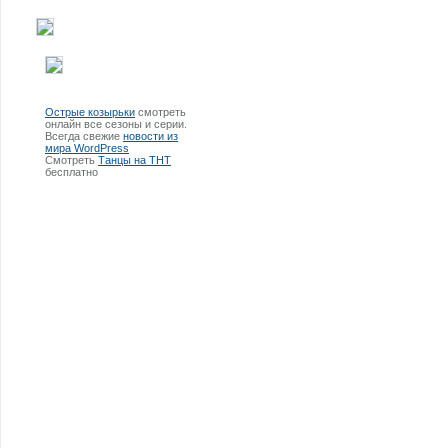
Острые козырьки
смотреть
онлайн все сезоны и серии.
Всегда свежие
новости из
мира WordPress
Смотреть
Танцы на ТНТ
бесплатно