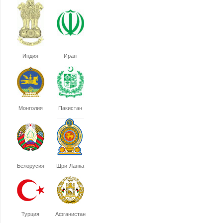
Индия
Иран
Монголия
Пакистан
Белорусия
Шри-Ланка
Турция
Афганистан