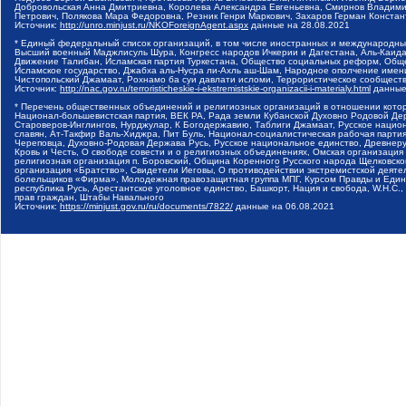
Добровольская Анна Дмитриевна, Королева Александра Евгеньевна, Смирнов Владими
Петрович, Полякова Мара Федоровна, Резник Генри Маркович, Захаров Герман Конста
Источник:
http://unro.minjust.ru/NKOForeignAgent.aspx
данные на
28.08.2021
* Единый федеральный список организаций, в том числе иностранных и международны
Высший военный Маджлисуль Шура, Конгресс народов Ичкерии и Дагестана, Аль-Каида, 
Движение Талибан, Исламская партия Туркестана, Общество социальных реформ, Общес
Исламское государство, Джабха аль-Нусра ли-Ахль аш-Шам, Народное ополчение имен
Чистопольский Джамаат, Рохнамо ба суи давлати исломи, Террористическое сообщест
Источник:
http://nac.gov.ru/terroristicheskie-i-ekstremistskie-organizacii-i-materialy.html
данные
* Перечень общественных объединений и религиозных организаций в отношении котор
Национал-большевистская партия, ВЕК РА, Рада земли Кубанской Духовно Родовой Де
Староверов-Инглингов, Нурджулар, К Богодержавию, Таблиги Джамаат, Русское наци
славян, Ат-Такфир Валь-Хиджра, Пит Буль, Национал-социалистическая рабочая парт
Череповца, Духовно-Родовая Держава Русь, Русское национальное единство, Древнер
Кровь и Честь, О свободе совести и о религиозных объединениях, Омская организаци
религиозная организация п. Боровский, Община Коренного Русского народа Щелковског
организация «Братство», Свидетели Иеговы, О противодействии экстремистской деяте
болельщиков «Фирма», Молодежная правозащитная группа МПГ, Курсом Правды и Единен
республика Русь, Арестантское уголовное единство, Башкорт, Нация и свобода, W.H.С
прав граждан, Штабы Навального
Источник:
https://minjust.gov.ru/ru/documents/7822/
данные на
06.08.2021