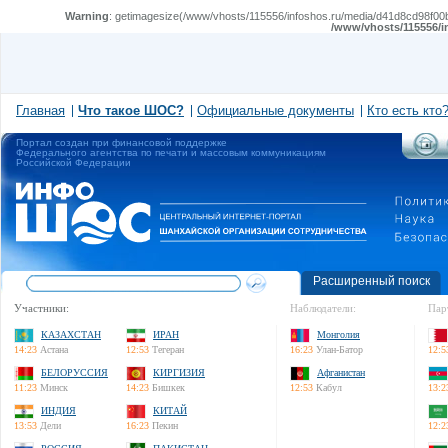
Warning
: getimagesize(/www/vhosts/115556/infoshos.ru/media/d41d8cd98f00b2
/www/vhosts/115556/i
Главная
Что такое ШОС?
Официальные документы
Кто есть кто
Портал создан при финансовой поддержке
Федерального агентства по печати и массовым коммуникациям
Российской Федерации
Расширенный поиск
Участники:
Наблюдатели:
Пар
КАЗАХСТАН
ИРАН
Монголия
14:23
Астана
12:53
Тегеран
16:23
Улан-Батор
12:5
БЕЛОРУССИЯ
КИРГИЗИЯ
Афганистан
11:23
Минск
14:23
Бишкек
12:53
Кабул
13:2
ИНДИЯ
КИТАЙ
13:53
Дели
16:23
Пекин
12:2