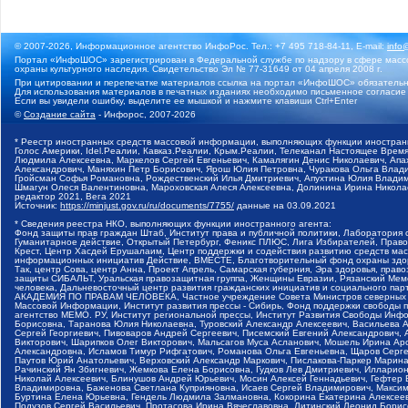
© 2007-2026, Информационное агентство ИнфоРос. Тел.: +7 495 718-84-11, E-mail:
info
Портал «ИнфоШОС» зарегистрирован в Федеральной службе по надзору в сфере массо
охраны культурного наследия. Свидетельство Эл № 77-31649 от 04 апреля 2008 г.
При цитировании и перепечатке материалов ссылка на портал «ИнфоШОС» обязательн
Для использования материалов в печатных изданиях необходимо письменное согласие
Если вы увидели ошибку, выделите ее мышкой и нажмите клавиши Ctrl+Enter
©
Создание сайта
- Инфорос, 2007-2026
* Реестр иностранных средств массовой информации, выполняющих функции иностранн
Голос Америки, Idel.Реалии, Кавказ.Реалии, Крым.Реалии, Телеканал Настоящее Время
Людмила Алексеевна, Маркелов Сергей Евгеньевич, Камалягин Денис Николаевич, Апах
Александрович, Маняхин Петр Борисович, Ярош Юлия Петровна, Чуракова Ольга Влади
Гройсман Софья Романовна, Рождественский Илья Дмитриевич, Апухтина Юлия Владимир
Шмагун Олеся Валентиновна, Мароховская Алеся Алексеевна, Долинина Ирина Никола
редактор 2021, Вега 2021
Источник:
https://minjust.gov.ru/ru/documents/7755/
данные на
03.09.2021
* Сведения реестра НКО, выполняющих функции иностранного агента:
Фонд защиты прав граждан Штаб, Институт права и публичной политики, Лаборатория
Гуманитарное действие, Открытый Петербург, Феникс ПЛЮС, Лига Избирателей, Правов
Крест, Центр Хасдей Ерушалаим, Центр поддержки и содействия развитию средств мас
информационных инициатив Действие, ВМЕСТЕ, Благотворительный фонд охраны здоров
Так, центр Сова, центр Анна, Проект Апрель, Самарская губерния, Эра здоровья, пр
защиты СИБАЛЬТ, Уральская правозащитная группа, Женщины Евразии, Рязанский Мемо
человека, Дальневосточный центр развития гражданских инициатив и социального пар
АКАДЕМИЯ ПО ПРАВАМ ЧЕЛОВЕКА, Частное учреждение Совета Министров северных стр
Массовой Информации, Институт развития прессы - Сибирь, Фонд поддержки свободы 
агентство МЕМО. РУ, Институт региональной прессы, Институт Развития Свободы Инф
Борисовна, Таранова Юлия Николаевна, Туровский Александр Алексеевич, Васильева 
Сергей Георгиевич, Пивоваров Андрей Сергеевич, Писемский Евгений Александрович,
Викторович, Шарипков Олег Викторович, Мальсагов Муса Асланович, Мошель Ирина Ар
Александровна, Исламов Тимур Рифгатович, Романова Ольга Евгеньевна, Щаров Серг
Паутов Юрий Анатольевич, Верховский Александр Маркович, Пислакова-Паркер Марина
Рачинский Ян Збигневич, Жемкова Елена Борисовна, Гудков Лев Дмитриевич, Иллари
Николай Алексеевич, Блинушов Андрей Юрьевич, Мосин Алексей Геннадьевич, Гефтер
Владимировна, Баженова Светлана Куприяновна, Исаев Сергей Владимирович, Максим
Буртина Елена Юрьевна, Гендель Людмила Залмановна, Кокорина Екатерина Алексеев
Подузов Сергей Васильевич, Протасова Ирина Вячеславовна, Литинский Леонид Борис