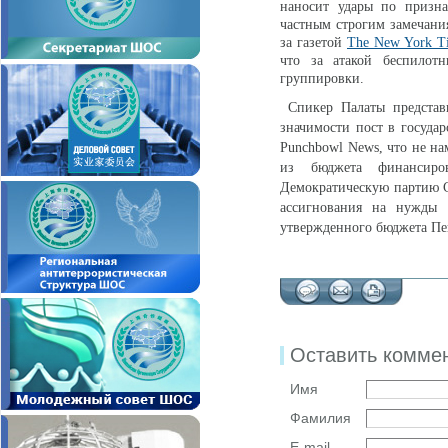
наносит удары по призн
частным строгим замечания
за газетой
The New York T
что за атакой беспилот
группировки.
Спикер Палаты представ
значимости пост в госуда
Punchbowl News, что не н
из бюджета финансиро
Демократическую партию С
ассигнования на нужды 
утвержденного бюджета Пе
Оставить комме
Имя
Фамилия
E-mail