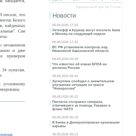
к ожидается,
Официальный курс ЦБ России
Новости
 писали, что
ментов Белого
08.08.2026 17:25
ов, найденных
Уиткофф и Кушнер могут посетить Киев
иальные". Сам
и Москву на следующей неделе
нты.
08.08.2026 17:22
о незаконном
ВС РФ установили контроль над
ванию и даче
Ивановкой Харьковской области
 и примером
08.08.2026 09:39
Что известно об атаках БПЛА на
регионы России
 34 пунктам,
л.
08.08.2026 06:44
Хуснуллин сообщил о значительном
я уголовному
улучшении ситуации на трассе
"Новороссия"
ивированы.
08.08.2026 06:22
Пентагон отстранил генерала,
отвечавшего за помощь Украине и
фланг НАТО
08.08.2026 06:18
В Киеве и Днепропетровске произошли
взрывы
а помощь
08.08.2026 06:13