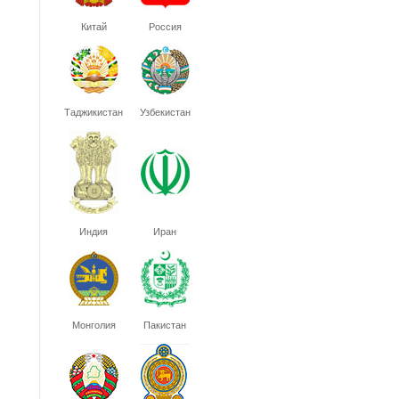
Китай
Россия
Таджикистан
Узбекистан
Индия
Иран
Монголия
Пакистан