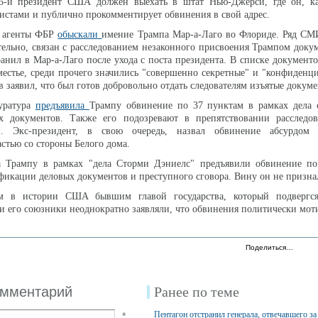
45-й президент США должен выехать в штат Нью-Джерси, где он, ка
листами и публично прокомментирует обвинения в свой адрес.
а агенты ФБР
обыскали
имение Трампа Мар-а-Лаго во Флориде. Ряд СМИ
ельно, связан с расследованием незаконного присвоения Трампом доку
ранил в Мар-а-Лаго после ухода с поста президента. В списке документ
естье, среди прочего значились "совершенно секретные" и "конфиденц
 заявил, что был готов добровольно отдать следователям изъятые докуме
уратура
предъявила
Трампу обвинение по 37 пунктам в рамках дела 
х документов. Также его подозревают в препятствовании расследо
. Экс-президент, в свою очередь, назвал обвинение абсурдом
астью со стороны Белого дома.
а Трампу в рамках "дела Сторми Дэниелс" предъявили обвинение по
икации деловых документов и преступного сговора. Вину он не призна
м в истории США бывшим главой государства, который подвергс
и его союзники неоднократно заявляли, что обвинения политически мот
Поделиться…
омментарий
Ранее по теме
Пентагон отстранил генерала, отвечавшего з
*