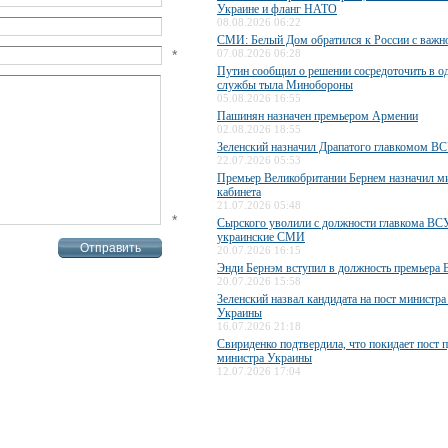
Украине и фланг НАТО
08.08.2026 06:22
СМИ: Белый Дом обратился к России с важн
*
07.08.2026 06:28
Путин сообщил о решении сосредоточить в од
службы тыла Минобороны
05.08.2026 16:55
Пашинян назначен премьером Армении
02.08.2026 18:55
Зеленский назначил Драпатого главкомом В
22.07.2026 05:53
Премьер Великобритании Бернем назначил м
кабинета
21.07.2026 05:48
*
Сырского уволили с должности главкома ВС
украинские СМИ
20.07.2026 16:15
Энди Бернэм вступил в должность премьера 
20.07.2026 15:58
Зеленский назвал кандидата на пост министр
Украины
16.07.2026 21:18
Свириденко подтвердила, что покидает пост 
министра Украины
12.07.2026 17:04