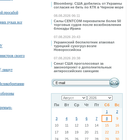
Bloomberg: США добились от Украины
согласия не бить по КТК в Черном море
ой просьбой
08.08.2026 06:11
Силы CENTCOM перехватили более 50
них руках все
торговых судов после возобновления
блокады Ирана
07.08.2026 20:43
Украинский беспилотник атаковал
СУ
турецкий сухогруз возле
Новороссийска
инистров своего
07.08.2026 20:38
Сенат США проголосовал за
законопроект о дополнительных
У, пишут
антироссийских санкциях
Великобритании
а обороны
Пн
Вт
Ср
Чт
Пт
Сб
Вс
премьер-
1
2
3
4
5
6
7
8
9
10
11
12
13
14
15
16
17
18
19
20
21
22
23
24
25
26
27
28
29
30