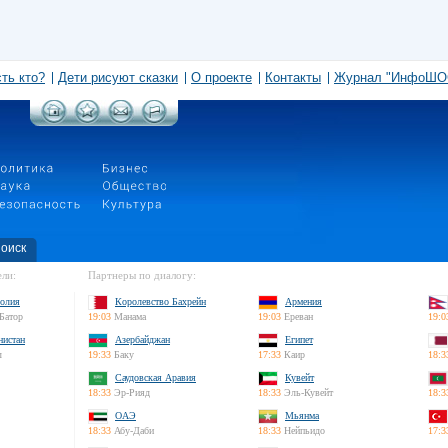
сть кто?
Дети рисуют сказки
О проекте
Контакты
Журнал "ИнфоШО
оиск
ли:
Партнеры по диалогу:
олия
Королевство Бахрейн
Армения
Батор
19:03
Манама
19:03
Ереван
19:0
нистан
Азербайджан
Египет
л
19:33
Баку
17:33
Каир
18:3
Саудовская Аравия
Кувейт
18:33
Эр-Рияд
18:33
Эль-Кувейт
18:3
ОАЭ
Мьянма
18:33
Абу-Даби
18:33
Нейпьидо
17:3