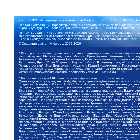
© 2007-2026, Информационное агентство ИнфоРос. Тел.: +7 495 718-84-11, E-
Портал «ИнфоШОС» зарегистрирован в Федеральной службе по надзору в сфе
охраны культурного наследия. Свидетельство Эл № 77-31649 от 04 апреля 200
При цитировании и перепечатке материалов ссылка на портал «ИнфоШОС» об
Для использования материалов в печатных изданиях необходимо письменное 
Если вы увидели ошибку, выделите ее мышкой и нажмите клавиши Ctrl+Enter
©
Создание сайта
- Инфорос, 2007-2026
* Реестр иностранных средств массовой информации, выполняющих функции 
Голос Америки, Idel.Реалии, Кавказ.Реалии, Крым.Реалии, Телеканал Настоя
Алексеевна, Маркелов Сергей Евгеньевич, Камалягин Денис Николаевич, Апах
Борисович, Ярош Юлия Петровна, Чуракова Ольга Владимировна, Железнова М
Рождественский Илья Дмитриевич, Апухтина Юлия Владимировна, Постернак Ал
Алеся Алексеевна, Долинина Ирина Николаевна, Шлейнов Роман Юрьевич, Ани
Источник:
https://minjust.gov.ru/ru/documents/7755/
данные на
03.09.2021
* Сведения реестра НКО, выполняющих функции иностранного агента:
Фонд защиты прав граждан Штаб, Институт права и публичной политики, Лаб
Открытый Петербург, Феникс ПЛЮС, Лига Избирателей, Правовая инициатива, 
Центр поддержки и содействия развитию средств массовой информации, Горя
Благотворительный фонд охраны здоровья и защиты прав граждан, Благотвори
губерния, Эра здоровья, правозащитное общество Мемориал, Аналитический 
Рязанский Мемориал, Екатеринбургское общество МЕМОРИАЛ, Институт прав ч
партнерства, Пермский региональный правозащитный центр, Гражданское де
Центр развития некоммерческих организаций, Гражданское содействие, Цент
контроль, Человек и Закон, Общественная комиссия по сохранению наследия
Общественный вердикт, Евразийская антимонопольная ассоциация, Чанышева 
Валерьевна, Бурдина Юлия Владимировна, Бойко Анатолий Николаевич, Гусев
Бекханович, Шевченко Дмитрий Александрович, Жданов Иван Юрьевич, Рубано
Каргалицкий Борис Юльевич, Созаев Валерий Валерьевич, Исакова Ирина Ал
Людевиг Марина Зариевна, Федотова Галина Анатольевна, Паутов Юрий Анато
Николаевна, Золотарева Екатерина Александровна, Рачинский Ян Збигневич
Анатольевич, Щур Татьяна Михайловна, Щур Николай Алексеевич, Блинушов 
Дмитриевна, Вититинова Елена Владимировна, Баженова Светлана Куприяновн
Елена Владимировна, Буртина Елена Юрьевна, Гендель Людмила Залмановна,
Владимировна, Подузов Сергей Васильевич, Протасова Ирина Вячеславовна, 