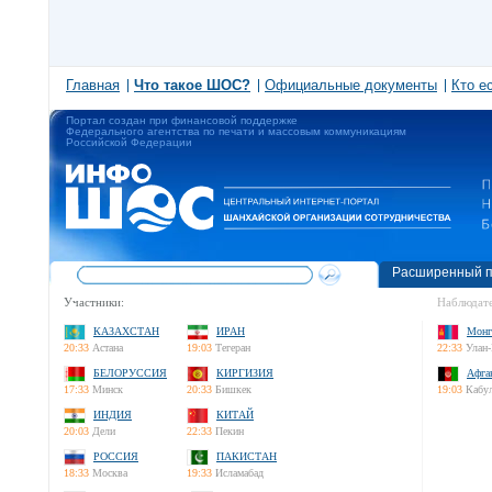
Главная
Что такое ШОС?
Официальные документы
Кто е
Портал создан при финансовой поддержке
Федерального агентства по печати и массовым коммуникациям
Российской Федерации
Расширенный п
Участники:
Наблюдате
КАЗАХСТАН
ИРАН
Монг
20:33
Астана
19:03
Тегеран
22:33
Улан-
БЕЛОРУССИЯ
КИРГИЗИЯ
Афга
17:33
Минск
20:33
Бишкек
19:03
Кабу
ИНДИЯ
КИТАЙ
20:03
Дели
22:33
Пекин
РОССИЯ
ПАКИСТАН
18:33
Москва
19:33
Исламабад