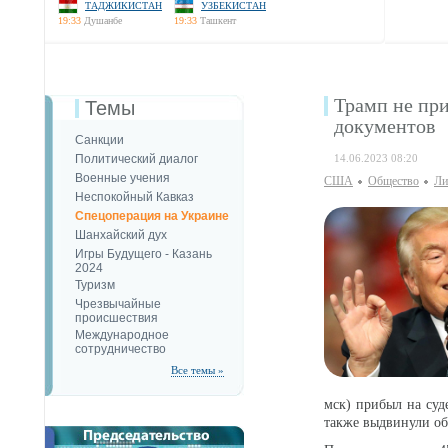
ТАДЖИКИСТАН
УЗБЕКИСТАН
19:33
Душанбе
19:33
Ташкент
Трамп не пр
Темы
документов
Санкции
Политический диалог
14.06.2023 08:20
Военные учения
США
Общество
Ли
Неспокойный Кавказ
Спецоперация на Украине
Шанхайский дух
Игры Будущего - Казань
2024
Туризм
Чрезвычайные
происшествия
Международное
сотрудничество
Все темы »
мск) прибыл на суд
также выдвинули об