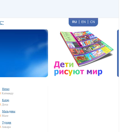
RU
EN
CN
С"
Непал
3
Катманду
Катар
3
Доха
Мальдивы
3
Мале
Турция
3
Анкара