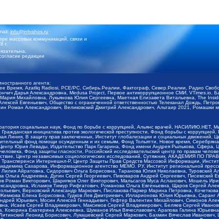
mail:
info@infoshos.ru
ре массовых коммуникаций, связи и
8 г.
язательна.
согласие редакции
иностранного агента:
щее Время, Azatliq Radiosi, PCE/PC, Сибирь.Реалии, Фактограф, Север.Реалии, Радио Св
ончич Дарья Александровна, Medusa Project, Первое антикоррупционное СМИ, VTimes.io, 
ария Михайловна, Лукьянова Юлия Сергеевна, Маетная Елизавета Витальевна, The Insid
ексей Евгеньевич, Общество с ограниченной ответственностью Телеканал Дождь, Петров 
н Роман Александрович, Великовский Дмитрий Александрович, Альтаир 2021, Ромашки мо
оратория социальных наук, Фонд по борьбе с коррупцией, Альянс врачей, НАСИЛИЮ.НЕТ, 
Гражданская инициатива против экологической преступности, Фонд борьбы с коррупцией,
чая Линия, В защиту прав заключенных, Институт глобализации и социальных движений,
тельный фонд помощи осужденным и их семьям, Фонд Тольятти, Новое время, Серебряная т
Центр Юрия Левады, Издательство Парк Гагарина, Фонд имени Андрея Рылькова, Сфера, 
еловека, Фонд защиты гласности, Российский исследовательский центр по правам челове
йствие, Центр независимых социологических исследований, Сутяжник, АКАДЕМИЯ ПО ПР
р Трансперенси Интернешнл-Р, Центр Защиты Прав Средств Массовой Информации, Институ
 академика Сахарова, Информационное агентство МЕМО. РУ, Институт региональной пресс
Лилия Айратовна, Сидорович Ольга Борисовна, Таранова Юлия Николаевна, Туровский Ал
а Ольга Андреевна, Дугин Сергей Георгиевич, Пивоваров Андрей Сергеевич, Писемский Е
в Роман Викторович, Шарипков Олег Викторович, Мальсагов Муса Асланович, Мошель Ири
ександровна, Исламов Тимур Рифгатович, Романова Ольга Евгеньевна, Щаров Сергей Але
льевич, Верховский Александр Маркович, Пислакова-Паркер Марина Петровна, Кочеткова
, Жемкова Елена Борисовна, Гудков Лев Дмитриевич, Илларионова Юлия Юрьевна, Саранг
Андрей Юрьевич, Мосин Алексей Геннадьевич, Гефтер Валентин Михайлович, Симонов Але
а, Исаев Сергей Владимирович, Максимов Сергей Владимирович, Беляев Сергей Иванович
 Кокорина Екатерина Алексеевна, Шуманов Илья Вячеславович, Арапова Галина Юрьевна
Литинский Леонид Борисович, Лукашевский Сергей Маркович, Бахмин Вячеслав Иванович,