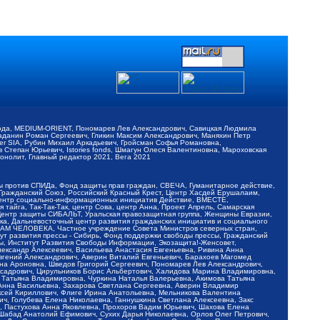
обода, MEDIUM-ORIENT, Пономарев Лев Александрович, Савицкая Людмила
Баданин Роман Сергеевич, Гликин Максим Александрович, Маняхин Петр
er SIA, Рубин Михаил Аркадьевич, Гройсман Софья Романовна,
Степан Юрьевич, Istories fonds, Шмагун Олеся Валентиновна, Мароховская
нолит, Главный редактор 2021, Вега 2021
Мы против СПИДа, Фонд защиты прав граждан, СВЕЧА, Гуманитарное действие,
 Гражданский Союз, Российский Красный Крест, Центр Хасдей Ерушалаим,
 Центр социально-информационных инициатив Действие, ВМЕСТЕ,
айга, Так-Так-Так, центр Сова, центр Анна, Проект Апрель, Самарская
Центр защиты СИБАЛЬТ, Уральская правозащитная группа, Женщины Евразии,
ка, Дальневосточный центр развития гражданских инициатив и социального
АВАМ ЧЕЛОВЕКА, Частное учреждение Совета Министров северных стран,
т развития прессы - Сибирь, Фонд поддержки свободы прессы, Гражданский
ы, Институт Развития Свободы Информации, Экозащита!-Женсовет,
ександр Алексеевич, Васильева Анастасия Евгеньевна, Ривина Анна
вгений Александрович, Аверин Виталий Евгеньевич, Барахоев Магомед
на Ароновна, Шведов Григорий Сергеевич, Пономарев Лев Александрович,
ксадрович, Цирульников Борис Альбертович, Халидова Марина Владимировна,
 Татьяна Владимировна, Чуркина Наталья Валерьевна, Акимова Татьяна
 Анна Васильевна, Захарова Светлана Сергеевна, Аверин Владимир
ксей Кириллович, Флиге Ирина Анатольевна, Мельникова Валентина
, Голубева Елена Николаевна, Ганнушкина Светлана Алексеевна, Закс
, Пастухова Анна Яковлевна, Прохоров Вадим Юрьевич, Шахова Елена
 Шабад Анатолий Ефимович, Сухих Дарья Николаевна, Орлов Олег Петрович,