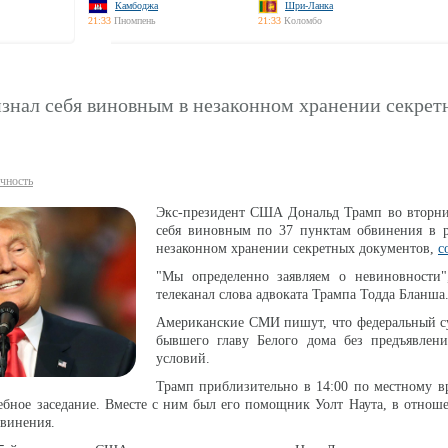
Камбоджа
Шри-Ланка
21:33
Пномпень
21:33
Коломбо
изнал себя виновным в незаконном хранении секрет
чность
Экс-президент США Дональд Трамп во вторни
себя виновным по 37 пунктам обвинения в р
незаконном хранении секретных документов,
с
"Мы определенно заявляем о невиновности"
телеканал слова адвоката Трампа Тодда Бланша
Американские СМИ пишут, что федеральный су
бывшего главу Белого дома без предъявлени
условий.
Трамп приблизительно в 14:00 по местному в
ебное заседание. Вместе с ним был его помощник Уолт Наута, в отнош
винения.