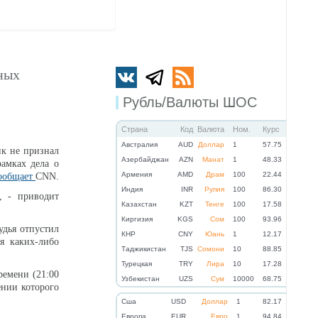
ных
Рубль/Валюты ШОС
Страна
Код
Валюта
Ном.
Курс
Австралия
AUD
Доллар
1
57.75
к не признал
Азербайджан
AZN
Манат
1
48.33
амках дела о
Армения
AMD
Драм
100
22.44
ообщает
CNN.
Индия
INR
Рупия
100
86.30
, - приводит
Казахстан
KZT
Тенге
100
17.58
.
Киргизия
KGS
Сом
100
93.96
дья отпустил
КНР
CNY
Юань
1
12.17
я каких-либо
Таджикистан
TJS
Сомони
10
88.85
Турецкая
TRY
Лира
10
17.28
ремени (21:00
Узбекистан
UZS
Сум
10000
68.75
ении которого
Cша
USD
Доллар
1
82.17
Eвропа
EUR
Евро
1
94.84