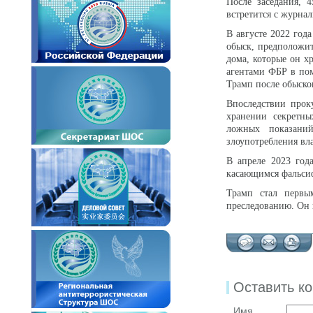
После заседания, 
встретится с журна
В августе 2022 год
обыск, предположит
дома, которые он х
агентами ФБР в пом
Трамп после обысков
Впоследствии прок
хранении секретны
ложных показаний
злоупотребления вл
В апреле 2023 год
касающимся фальсиф
Трамп стал первы
преследованию. Он 
Оставить к
Имя