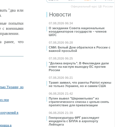
Официальный курс ЦБ России
вать "два или
Новости
ы.
шные попытки
07.08.2026 06:34
че с военными
О заседании Совета национальных
координаторов государств – членов
аправлении.
ШОС
а ранее, что
07.08.2026 06:28
СМИ: Белый Дом обратился к России с
важной просьбой
07.08.2026 06:25
"Должна вернуть". В Финляндии дали
ответ на наглую выходку ЕС против
России
07.08.2026 06:21
Трамп заявил, что ракеты Patriot нужны
не только Украине, но и самим США
лько Украине, но
06.08.2026 21:42
Путин вывел "Шереметьево" из
ях при
стратегического списка с целью снять
препятствие для приватизации
вооружений в
06.08.2026 21:39
Генпрокуратура ФРГ расследует
инцидента с БПЛА в аэропорту
Лейпцига
арница в