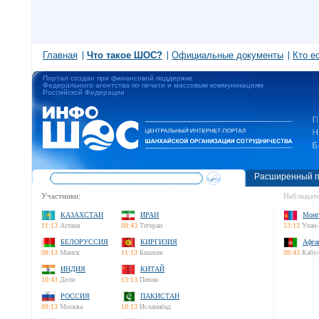
Главная
Что такое ШОС?
Официальные документы
Кто е
Портал создан при финансовой поддержке
Федерального агентства по печати и массовым коммуникациям
Российской Федерации
Расширенный п
Участники:
Наблюдате
КАЗАХСТАН
ИРАН
Монг
11:13
Астана
09:43
Тегеран
13:13
Улан-
БЕЛОРУССИЯ
КИРГИЗИЯ
Афга
08:13
Минск
11:13
Бишкек
09:43
Кабу
ИНДИЯ
КИТАЙ
10:43
Дели
13:13
Пекин
РОССИЯ
ПАКИСТАН
09:13
Москва
10:13
Исламабад