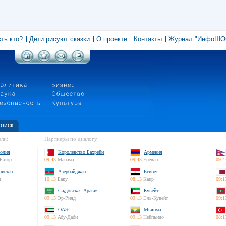
сть кто?
Дети рисуют сказки
О проекте
Контакты
Журнал "ИнфоШО
оиск
ли:
Партнеры по диалогу:
олия
Королевство Бахрейн
Армения
Батор
09:43
Манама
09:43
Ереван
09:4
нистан
Азербайджан
Египет
л
10:13
Баку
08:13
Каир
09:1
Саудовская Аравия
Кувейт
09:13
Эр-Рияд
09:13
Эль-Кувейт
09:1
ОАЭ
Мьянма
09:13
Абу-Даби
09:13
Нейпьидо
08:1