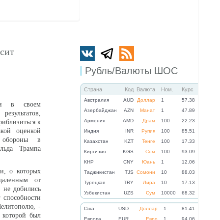
осит
Рубль/Валюты ШОС
Страна
Код
Валюта
Ном.
Курс
Австралия
AUD
Доллар
1
57.38
ти в своем
Азербайджан
AZN
Манат
1
47.89
результатов,
Армения
AMD
Драм
100
22.23
иблизиться к
акой оценкой
Индия
INR
Рупия
100
85.51
 обороны в
Казахстан
KZT
Тенге
100
17.33
льда Трампа
Киргизия
KGS
Сом
100
93.09
КНР
CNY
Юань
1
12.06
хи, о которых
Таджикистан
TJS
Сомони
10
88.03
даленным от
Турецкая
TRY
Лира
10
17.13
 не добились
Узбекистан
UZS
Сум
10000
68.32
г способности
Мелитополю, -
Cша
USD
Доллар
1
81.41
 которой был
Eвропа
EUR
Евро
1
94.06