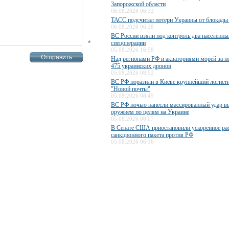
Запорожской области
06.08.2026 06:32
ТАСС подсчитал потери Украины от блокады
06.08.2026 06:28
ВС России взяли под контроль два населенны
*
спецоперации
05.08.2026 16:58
Над регионами РФ и акваториями морей за н
475 украинских дронов
05.08.2026 08:52
ВС РФ поразили в Киеве крупнейший логисти
"Новой почты"
05.08.2026 08:45
ВС РФ ночью нанесли массированный удар 
оружием по целям на Украине
05.08.2026 08:07
В Сенате США приостановили ускоренное ра
санкционного пакета против РФ
05.08.2026 06:16