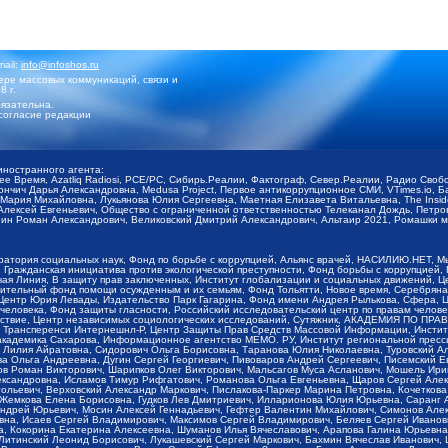
mail:
info@infoshos.ru
ре массовых коммуникаций, связи и
8 г.
язательна.
согласие редакции
иностранного агента:
щее Время, Azatliq Radiosi, PCE/PC, Сибирь.Реалии, Фактограф, Север.Реалии, Радио Св
ончич Дарья Александровна, Medusa Project, Первое антикоррупционное СМИ, VTimes.io, 
ария Михайловна, Лукьянова Юлия Сергеевна, Маетная Елизавета Витальевна, The Insid
ексей Евгеньевич, Общество с ограниченной ответственностью Телеканал Дождь, Петров 
н Роман Александрович, Великовский Дмитрий Александрович, Альтаир 2021, Ромашки мо
оратория социальных наук, Фонд по борьбе с коррупцией, Альянс врачей, НАСИЛИЮ.НЕТ, 
Гражданская инициатива против экологической преступности, Фонд борьбы с коррупцией,
чая Линия, В защиту прав заключенных, Институт глобализации и социальных движений,
тельный фонд помощи осужденным и их семьям, Фонд Тольятти, Новое время, Серебряная т
Центр Юрия Левады, Издательство Парк Гагарина, Фонд имени Андрея Рылькова, Сфера, 
еловека, Фонд защиты гласности, Российский исследовательский центр по правам челове
йствие, Центр независимых социологических исследований, Сутяжник, АКАДЕМИЯ ПО ПР
р Трансперенси Интернешнл-Р, Центр Защиты Прав Средств Массовой Информации, Институ
 академика Сахарова, Информационное агентство МЕМО. РУ, Институт региональной пресс
Лилия Айратовна, Сидорович Ольга Борисовна, Таранова Юлия Николаевна, Туровский Ал
а Ольга Андреевна, Дугин Сергей Георгиевич, Пивоваров Андрей Сергеевич, Писемский Е
в Роман Викторович, Шарипков Олег Викторович, Мальсагов Муса Асланович, Мошель Ири
ександровна, Исламов Тимур Рифгатович, Романова Ольга Евгеньевна, Щаров Сергей Але
льевич, Верховский Александр Маркович, Пислакова-Паркер Марина Петровна, Кочеткова
, Жемкова Елена Борисовна, Гудков Лев Дмитриевич, Илларионова Юлия Юрьевна, Саранг
Андрей Юрьевич, Мосин Алексей Геннадьевич, Гефтер Валентин Михайлович, Симонов Але
а, Исаев Сергей Владимирович, Максимов Сергей Владимирович, Беляев Сергей Иванович
 Кокорина Екатерина Алексеевна, Шуманов Илья Вячеславович, Арапова Галина Юрьевна
Литинский Леонид Борисович, Лукашевский Сергей Маркович, Бахмин Вячеслав Иванович,