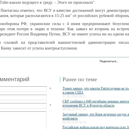
Tube-канале ведущего в среду. - Этого не произошло".
 Пентагона отметил, что ВСУ в качестве достижений могут демонстриро
ания, которые располагаются в 15-25 км" от российских рубежей оборон
инобороны РФ, украинские силы с 4 июня предпринимают безуспе
при этом потери в людях и технике. Как заявил во вторник на встре
резидент России Владимир Путин, ВСУ не имеют успеха ни на одном н
 ссылкой на представителей вашингтонской администрации писал
Киеву зависит от успеха контрнаступления.
Поделиться…
омментарий
Ранее по теме
Трамп заявил, что ракеты Patriot нужны не то
*
и самим США
07.08.2026 06:21
СКР сообщил о 640 погибших мирных жител
*
вторжении ВСУ в Курскую область
06.08.2026 07:50
Залужный заявил, что Киев исчерпал ресурс 
конфликте
06.08.2026 06:42
Российские войска взяли под контроль село З