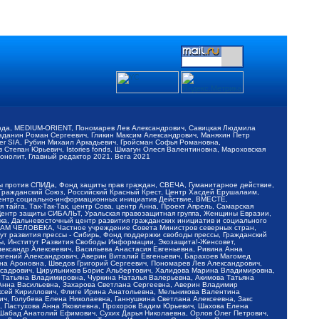
обода, MEDIUM-ORIENT, Пономарев Лев Александрович, Савицкая Людмила
Баданин Роман Сергеевич, Гликин Максим Александрович, Маняхин Петр
er SIA, Рубин Михаил Аркадьевич, Гройсман Софья Романовна,
Степан Юрьевич, Istories fonds, Шмагун Олеся Валентиновна, Мароховская
нолит, Главный редактор 2021, Вега 2021
Мы против СПИДа, Фонд защиты прав граждан, СВЕЧА, Гуманитарное действие,
 Гражданский Союз, Российский Красный Крест, Центр Хасдей Ерушалаим,
 Центр социально-информационных инициатив Действие, ВМЕСТЕ,
айга, Так-Так-Так, центр Сова, центр Анна, Проект Апрель, Самарская
Центр защиты СИБАЛЬТ, Уральская правозащитная группа, Женщины Евразии,
ка, Дальневосточный центр развития гражданских инициатив и социального
АВАМ ЧЕЛОВЕКА, Частное учреждение Совета Министров северных стран,
т развития прессы - Сибирь, Фонд поддержки свободы прессы, Гражданский
ы, Институт Развития Свободы Информации, Экозащита!-Женсовет,
ександр Алексеевич, Васильева Анастасия Евгеньевна, Ривина Анна
вгений Александрович, Аверин Виталий Евгеньевич, Барахоев Магомед
на Ароновна, Шведов Григорий Сергеевич, Пономарев Лев Александрович,
ксадрович, Цирульников Борис Альбертович, Халидова Марина Владимировна,
 Татьяна Владимировна, Чуркина Наталья Валерьевна, Акимова Татьяна
 Анна Васильевна, Захарова Светлана Сергеевна, Аверин Владимир
ксей Кириллович, Флиге Ирина Анатольевна, Мельникова Валентина
, Голубева Елена Николаевна, Ганнушкина Светлана Алексеевна, Закс
, Пастухова Анна Яковлевна, Прохоров Вадим Юрьевич, Шахова Елена
 Шабад Анатолий Ефимович, Сухих Дарья Николаевна, Орлов Олег Петрович,