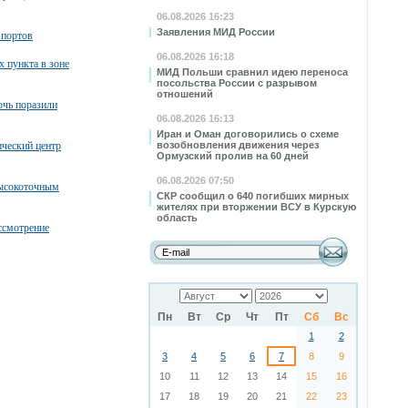
06.08.2026 16:23
Заявления МИД России
 портов
06.08.2026 16:18
х пункта в зоне
МИД Польши сравнил идею переноса
посольства России с разрывом
отношений
очь поразили
06.08.2026 16:13
Иран и Оман договорились о схеме
ческий центр
возобновления движения через
Ормузский пролив на 60 дней
06.08.2026 07:50
высокоточным
СКР сообщил о 640 погибших мирных
жителях при вторжении ВСУ в Курскую
область
ссмотрение
Пн
Вт
Ср
Чт
Пт
Сб
Вс
1
2
3
4
5
6
7
8
9
10
11
12
13
14
15
16
17
18
19
20
21
22
23