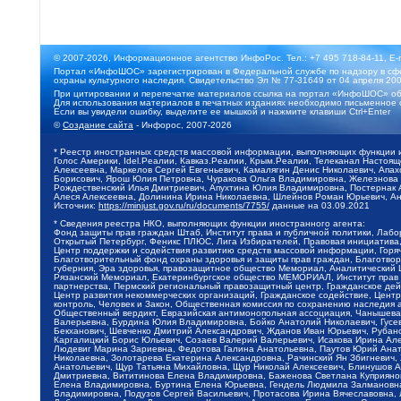
© 2007-2026, Информационное агентство ИнфоРос. Тел.: +7 495 718-84-11, E-
Портал «ИнфоШОС» зарегистрирован в Федеральной службе по надзору в сфе
охраны культурного наследия. Свидетельство Эл № 77-31649 от 04 апреля 200
При цитировании и перепечатке материалов ссылка на портал «ИнфоШОС» об
Для использования материалов в печатных изданиях необходимо письменное 
Если вы увидели ошибку, выделите ее мышкой и нажмите клавиши Ctrl+Enter
©
Создание сайта
- Инфорос, 2007-2026
* Реестр иностранных средств массовой информации, выполняющих функции 
Голос Америки, Idel.Реалии, Кавказ.Реалии, Крым.Реалии, Телеканал Настоя
Алексеевна, Маркелов Сергей Евгеньевич, Камалягин Денис Николаевич, Апах
Борисович, Ярош Юлия Петровна, Чуракова Ольга Владимировна, Железнова М
Рождественский Илья Дмитриевич, Апухтина Юлия Владимировна, Постернак Ал
Алеся Алексеевна, Долинина Ирина Николаевна, Шлейнов Роман Юрьевич, Ани
Источник:
https://minjust.gov.ru/ru/documents/7755/
данные на
03.09.2021
* Сведения реестра НКО, выполняющих функции иностранного агента:
Фонд защиты прав граждан Штаб, Институт права и публичной политики, Лаб
Открытый Петербург, Феникс ПЛЮС, Лига Избирателей, Правовая инициатива, 
Центр поддержки и содействия развитию средств массовой информации, Горя
Благотворительный фонд охраны здоровья и защиты прав граждан, Благотвори
губерния, Эра здоровья, правозащитное общество Мемориал, Аналитический 
Рязанский Мемориал, Екатеринбургское общество МЕМОРИАЛ, Институт прав ч
партнерства, Пермский региональный правозащитный центр, Гражданское де
Центр развития некоммерческих организаций, Гражданское содействие, Цент
контроль, Человек и Закон, Общественная комиссия по сохранению наследия
Общественный вердикт, Евразийская антимонопольная ассоциация, Чанышева 
Валерьевна, Бурдина Юлия Владимировна, Бойко Анатолий Николаевич, Гусев
Бекханович, Шевченко Дмитрий Александрович, Жданов Иван Юрьевич, Рубано
Каргалицкий Борис Юльевич, Созаев Валерий Валерьевич, Исакова Ирина Ал
Людевиг Марина Зариевна, Федотова Галина Анатольевна, Паутов Юрий Анато
Николаевна, Золотарева Екатерина Александровна, Рачинский Ян Збигневич
Анатольевич, Щур Татьяна Михайловна, Щур Николай Алексеевич, Блинушов 
Дмитриевна, Вититинова Елена Владимировна, Баженова Светлана Куприяновн
Елена Владимировна, Буртина Елена Юрьевна, Гендель Людмила Залмановна,
Владимировна, Подузов Сергей Васильевич, Протасова Ирина Вячеславовна, 