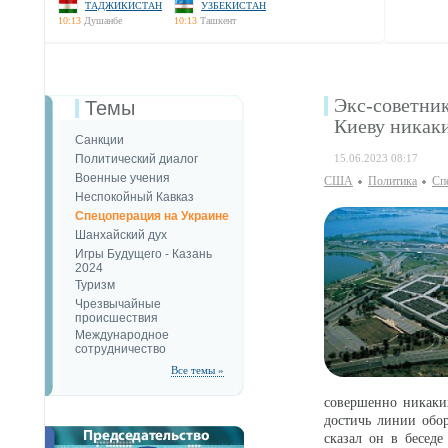
ТАДЖИКИСТАН
УЗБЕКИСТАН
10:13
Душанбе
10:13
Ташкент
Экс-советни
Темы
Киеву никаки
Санкции
Политический диалог
15.06.2023 08:17
Военные учения
США
Политика
Сп
Неспокойный Кавказ
Спецоперация на Украине
Шанхайский дух
Игры Будущего - Казань
2024
Туризм
Чрезвычайные
происшествия
Международное
сотрудничество
Все темы »
совершенно никаких
достичь линии обо
сказал он в бесед