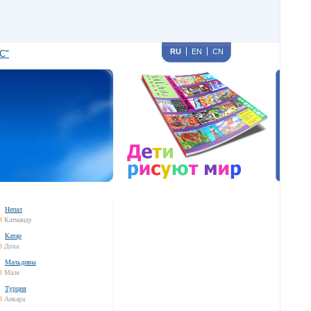
RU
EN
CN
С"
Непал
3
Катманду
Катар
3
Доха
Мальдивы
3
Мале
Турция
3
Анкара