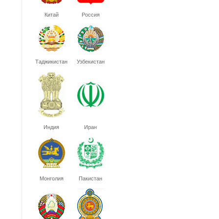
Китай
Россия
Таджикистан
Узбекистан
Индия
Иран
Монголия
Пакистан