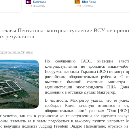
Камбоджа
Шри-Ланка
12:13
Пномпень
12:13
Коломбо
к главы Пентагона: контрнаступление ВСУ не прин
х результатов
ецоперация на Украине
По сообщению ТАСС, киевские влас
контрнаступлении не добились каких-либо 
Вооруженные силы Украины (ВСУ) не могут пр
российским оборонительным рубежам. С т
выступил бывший советник министра
администрации экс-президента США Дона
полковник в отставке Дуглас Макгрегор.
В частности, Макгрегор указал, что те успе
сообщает Киев, зачастую относятся к от
оборонительных линий участкам. "Они [ВСУ]
 успехов, так как в украинском контрнаступлении все крутится вокру
роны, взломать ее и затем подобраться к важному пункту, например 
е с ведущим подкаста Judging Freedom Эндрю Наполитано, отрывок из