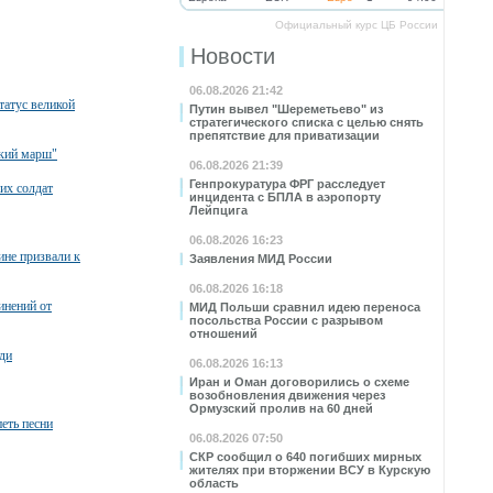
Официальный курс ЦБ России
Новости
06.08.2026 21:42
татус великой
Путин вывел "Шереметьево" из
стратегического списка с целью снять
препятствие для приватизации
ский марш"
06.08.2026 21:39
Генпрокуратура ФРГ расследует
их солдат
инцидента с БПЛА в аэропорту
Лейпцига
06.08.2026 16:23
ине призвали к
Заявления МИД России
06.08.2026 16:18
инений от
МИД Польши сравнил идею переноса
посольства России с разрывом
отношений
ди
06.08.2026 16:13
Иран и Оман договорились о схеме
возобновления движения через
Ормузский пролив на 60 дней
петь песни
06.08.2026 07:50
СКР сообщил о 640 погибших мирных
жителях при вторжении ВСУ в Курскую
область