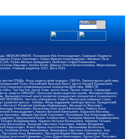
обода, MEDIUM-ORIENT, Пономарев Лев Александрович, Савицкая Людмила
Баданин Роман Сергеевич, Гликин Максим Александрович, Маняхин Петр
er SIA, Рубин Михаил Аркадьевич, Гройсман Софья Романовна,
Степан Юрьевич, Istories fonds, Шмагун Олеся Валентиновна, Мароховская
нолит, Главный редактор 2021, Вега 2021
Мы против СПИДа, Фонд защиты прав граждан, СВЕЧА, Гуманитарное действие,
 Гражданский Союз, Российский Красный Крест, Центр Хасдей Ерушалаим,
 Центр социально-информационных инициатив Действие, ВМЕСТЕ,
айга, Так-Так-Так, центр Сова, центр Анна, Проект Апрель, Самарская
Центр защиты СИБАЛЬТ, Уральская правозащитная группа, Женщины Евразии,
ка, Дальневосточный центр развития гражданских инициатив и социального
АВАМ ЧЕЛОВЕКА, Частное учреждение Совета Министров северных стран,
т развития прессы - Сибирь, Фонд поддержки свободы прессы, Гражданский
ы, Институт Развития Свободы Информации, Экозащита!-Женсовет,
ександр Алексеевич, Васильева Анастасия Евгеньевна, Ривина Анна
вгений Александрович, Аверин Виталий Евгеньевич, Барахоев Магомед
на Ароновна, Шведов Григорий Сергеевич, Пономарев Лев Александрович,
ксадрович, Цирульников Борис Альбертович, Халидова Марина Владимировна,
 Татьяна Владимировна, Чуркина Наталья Валерьевна, Акимова Татьяна
 Анна Васильевна, Захарова Светлана Сергеевна, Аверин Владимир
ксей Кириллович, Флиге Ирина Анатольевна, Мельникова Валентина
, Голубева Елена Николаевна, Ганнушкина Светлана Алексеевна, Закс
, Пастухова Анна Яковлевна, Прохоров Вадим Юрьевич, Шахова Елена
 Шабад Анатолий Ефимович, Сухих Дарья Николаевна, Орлов Олег Петрович,