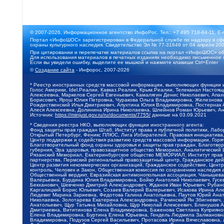
© 2007-2026, Информационное агентство ИнфоРос. Тел.: +7 495 718-84-11, E-
Портал «ИнфоШОС» зарегистрирован в Федеральной службе по надзору в сфе
охраны культурного наследия. Свидетельство Эл № 77-31649 от 04 апреля 200
При цитировании и перепечатке материалов ссылка на портал «ИнфоШОС» об
Для использования материалов в печатных изданиях необходимо письменное 
Если вы увидели ошибку, выделите ее мышкой и нажмите клавиши Ctrl+Enter
©
Создание сайта
- Инфорос, 2007-2026
* Реестр иностранных средств массовой информации, выполняющих функции 
Голос Америки, Idel.Реалии, Кавказ.Реалии, Крым.Реалии, Телеканал Настоя
Алексеевна, Маркелов Сергей Евгеньевич, Камалягин Денис Николаевич, Апах
Борисович, Ярош Юлия Петровна, Чуракова Ольга Владимировна, Железнова М
Рождественский Илья Дмитриевич, Апухтина Юлия Владимировна, Постернак Ал
Алеся Алексеевна, Долинина Ирина Николаевна, Шлейнов Роман Юрьевич, Ани
Источник:
https://minjust.gov.ru/ru/documents/7755/
данные на
03.09.2021
* Сведения реестра НКО, выполняющих функции иностранного агента:
Фонд защиты прав граждан Штаб, Институт права и публичной политики, Лаб
Открытый Петербург, Феникс ПЛЮС, Лига Избирателей, Правовая инициатива, 
Центр поддержки и содействия развитию средств массовой информации, Горя
Благотворительный фонд охраны здоровья и защиты прав граждан, Благотвори
губерния, Эра здоровья, правозащитное общество Мемориал, Аналитический 
Рязанский Мемориал, Екатеринбургское общество МЕМОРИАЛ, Институт прав ч
партнерства, Пермский региональный правозащитный центр, Гражданское де
Центр развития некоммерческих организаций, Гражданское содействие, Цент
контроль, Человек и Закон, Общественная комиссия по сохранению наследия
Общественный вердикт, Евразийская антимонопольная ассоциация, Чанышева 
Валерьевна, Бурдина Юлия Владимировна, Бойко Анатолий Николаевич, Гусев
Бекханович, Шевченко Дмитрий Александрович, Жданов Иван Юрьевич, Рубано
Каргалицкий Борис Юльевич, Созаев Валерий Валерьевич, Исакова Ирина Ал
Людевиг Марина Зариевна, Федотова Галина Анатольевна, Паутов Юрий Анато
Николаевна, Золотарева Екатерина Александровна, Рачинский Ян Збигневич
Анатольевич, Щур Татьяна Михайловна, Щур Николай Алексеевич, Блинушов 
Дмитриевна, Вититинова Елена Владимировна, Баженова Светлана Куприяновн
Елена Владимировна, Буртина Елена Юрьевна, Гендель Людмила Залмановна,
Владимировна, Подузов Сергей Васильевич, Протасова Ирина Вячеславовна, 