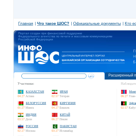
Главная
Что такое ШОС?
Официальные документы
Кто е
Портал создан при финансовой поддержке
Федерального агентства по печати и массовым коммуникациям
Российской Федерации
Расширенный п
Участники:
Наблюдате
КАЗАХСТАН
ИРАН
Монг
04:27
Астана
02:57
Тегеран
06:27
Улан-
БЕЛОРУССИЯ
КИРГИЗИЯ
Афга
01:27
Минск
04:27
Бишкек
02:57
Кабу
ИНДИЯ
КИТАЙ
03:57
Дели
06:27
Пекин
РОССИЯ
ПАКИСТАН
02:27
Москва
03:27
Исламабад