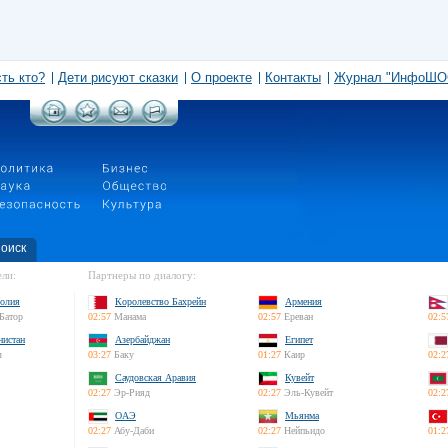
сть кто?
Дети рисуют сказки
О проекте
Контакты
Журнал "ИнфоШО
оиск
ли:
Партнеры по диалогу:
олия
Королевство Бахрейн
Армения
Батор
02:57
Манама
02:57
Ереван
02:5
нистан
Азербайджан
Египет
л
03:27
Баку
01:27
Каир
02:2
Саудовская Аравия
Кувейт
02:27
Эр-Рияд
02:27
Эль-Кувейт
02:2
ОАЭ
Мьянма
02:27
Абу-Даби
02:27
Нейпьидо
01:2