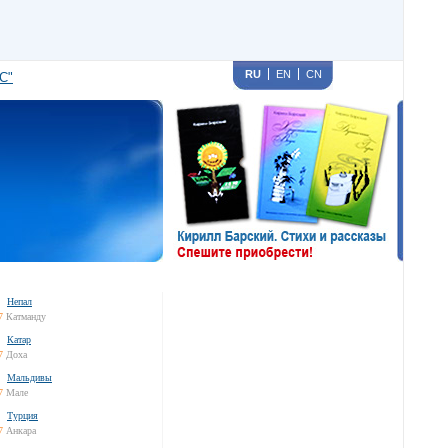
RU
EN
CN
С"
Непал
7
Катманду
Катар
7
Доха
Мальдивы
7
Мале
Турция
7
Анкара