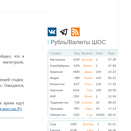
Рубль/Валюты ШОС
Страна
Код
Валюта
Ном.
Курс
общил, что в
Австралия
AUD
Доллар
1
57.38
 магистрали,
Азербайджан
AZN
Манат
1
47.89
Армения
AMD
Драм
100
22.23
Индия
INR
Рупия
100
85.51
ающей стадии.
Казахстан
KZT
Тенге
100
17.33
и. Ожидается,
Киргизия
KGS
Сом
100
93.09
КНР
CNY
Юань
1
12.06
е время идут
Таджикистан
TJS
Сомони
10
88.03
ганистан.Ру
.
Турецкая
TRY
Лира
10
17.13
Узбекистан
UZS
Сум
10000
68.32
Cша
USD
Доллар
1
81.41
Eвропа
EUR
Евро
1
94.06