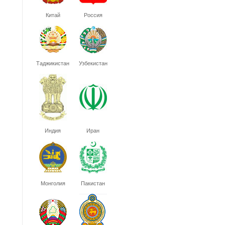
Китай
Россия
Таджикистан
Узбекистан
Индия
Иран
Монголия
Пакистан