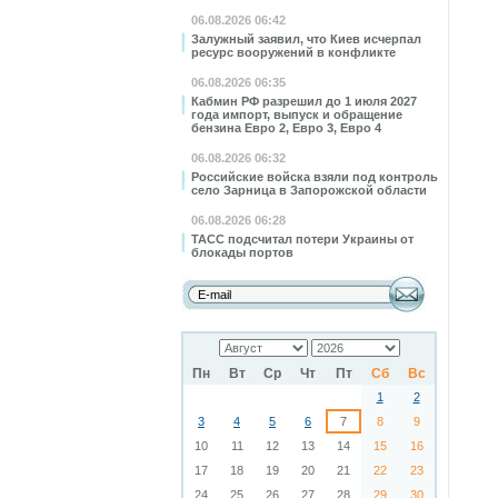
06.08.2026 06:42
Залужный заявил, что Киев исчерпал
ресурс вооружений в конфликте
06.08.2026 06:35
Кабмин РФ разрешил до 1 июля 2027
года импорт, выпуск и обращение
бензина Евро 2, Евро 3, Евро 4
06.08.2026 06:32
Российские войска взяли под контроль
село Зарница в Запорожской области
06.08.2026 06:28
ТАСС подсчитал потери Украины от
блокады портов
Пн
Вт
Ср
Чт
Пт
Сб
Вс
1
2
3
4
5
6
7
8
9
10
11
12
13
14
15
16
17
18
19
20
21
22
23
24
25
26
27
28
29
30