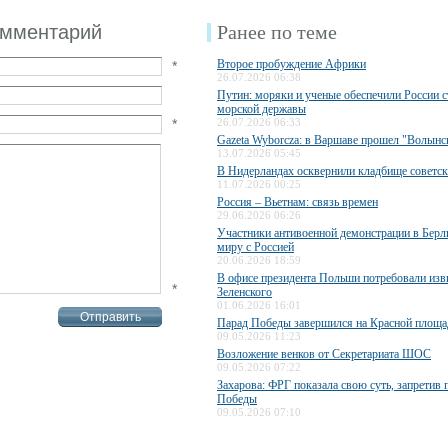
омментарий
Ранее по теме
Второе пробуждение Африки
*
26.07.2026 06:38
Путин: моряки и ученые обеспечили России с
морской державы
*
26.07.2026 06:33
Gazeta Wyborcza: в Варшаве прошел "Волын
13.07.2026 05:45
В Нидерландах осквернили кладбище советск
11.07.2026 00:25
Россия – Вьетнам: связь времен
29.06.2026 06:26
Участники антивоенной демонстрации в Берл
миру с Россией
20.06.2026 18:59
В офисе президента Польши потребовали изв
*
Зеленского
01.06.2026 16:01
Парад Победы завершился на Красной площа
09.05.2026 11:23
Возложение венков от Секретариата ШОС
09.05.2026 07:22
Захарова: ФРГ показала свою суть, запретив 
Победы
09.05.2026 07:10