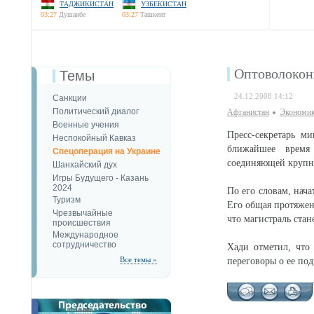
ТАДЖИКИСТАН
УЗБЕКИСТАН
03:27
Душанбе
03:27
Ташкент
Оптоволоконн
Темы
24.12.2008 14:12
Санкции
Политический диалог
Афганистан
Экономик
Военные учения
Пресс-секретарь м
Неспокойный Кавказ
ближайшее время 
Спецоперация на Украине
соединяющей крупны
Шанхайский дух
Игры Будущего - Казань
2024
По его словам, нача
Туризм
Его общая протяжен
Чрезвычайные
что магистраль стан
происшествия
Международное
сотрудничество
Хади отметил, что
Все темы »
переговоры о ее по