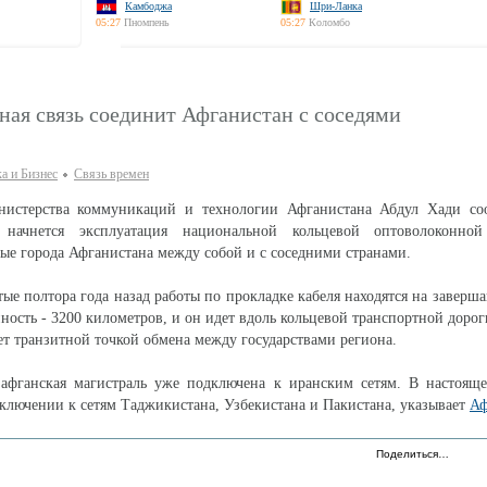
Камбоджа
Шри-Ланка
05:27
Пномпень
05:27
Коломбо
ая связь соединит Афганистан с соседями
а и Бизнес
Связь времен
инистерства коммуникаций и технологии Афганистана Абдул Хади со
начнется эксплуатация национальной кольцевой оптоволоконной
е города Афганистана между собой и с соседними странами.
тые полтора года назад работы по прокладке кабеля находятся на заверш
ность - 3200 километров, и он идет вдоль кольцевой транспортной дорог
ет транзитной точкой обмена между государствами региона.
 афганская магистраль уже подключена к иранским сетям. В настояще
дключении к сетям Таджикистана, Узбекистана и Пакистана, указывает
Аф
Поделиться…