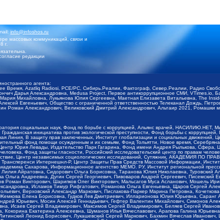
mail:
info@infoshos.ru
ре массовых коммуникаций, связи и
8 г.
язательна.
согласие редакции
иностранного агента:
щее Время, Azatliq Radiosi, PCE/PC, Сибирь.Реалии, Фактограф, Север.Реалии, Радио Св
ончич Дарья Александровна, Medusa Project, Первое антикоррупционное СМИ, VTimes.io, 
ария Михайловна, Лукьянова Юлия Сергеевна, Маетная Елизавета Витальевна, The Insid
ексей Евгеньевич, Общество с ограниченной ответственностью Телеканал Дождь, Петров 
н Роман Александрович, Великовский Дмитрий Александрович, Альтаир 2021, Ромашки мо
оратория социальных наук, Фонд по борьбе с коррупцией, Альянс врачей, НАСИЛИЮ.НЕТ, 
Гражданская инициатива против экологической преступности, Фонд борьбы с коррупцией,
чая Линия, В защиту прав заключенных, Институт глобализации и социальных движений,
тельный фонд помощи осужденным и их семьям, Фонд Тольятти, Новое время, Серебряная т
Центр Юрия Левады, Издательство Парк Гагарина, Фонд имени Андрея Рылькова, Сфера, 
еловека, Фонд защиты гласности, Российский исследовательский центр по правам челове
йствие, Центр независимых социологических исследований, Сутяжник, АКАДЕМИЯ ПО ПР
р Трансперенси Интернешнл-Р, Центр Защиты Прав Средств Массовой Информации, Институ
 академика Сахарова, Информационное агентство МЕМО. РУ, Институт региональной пресс
Лилия Айратовна, Сидорович Ольга Борисовна, Таранова Юлия Николаевна, Туровский Ал
а Ольга Андреевна, Дугин Сергей Георгиевич, Пивоваров Андрей Сергеевич, Писемский Е
в Роман Викторович, Шарипков Олег Викторович, Мальсагов Муса Асланович, Мошель Ири
ександровна, Исламов Тимур Рифгатович, Романова Ольга Евгеньевна, Щаров Сергей Але
льевич, Верховский Александр Маркович, Пислакова-Паркер Марина Петровна, Кочеткова
, Жемкова Елена Борисовна, Гудков Лев Дмитриевич, Илларионова Юлия Юрьевна, Саранг
Андрей Юрьевич, Мосин Алексей Геннадьевич, Гефтер Валентин Михайлович, Симонов Але
а, Исаев Сергей Владимирович, Максимов Сергей Владимирович, Беляев Сергей Иванович
 Кокорина Екатерина Алексеевна, Шуманов Илья Вячеславович, Арапова Галина Юрьевна
Литинский Леонид Борисович, Лукашевский Сергей Маркович, Бахмин Вячеслав Иванович,