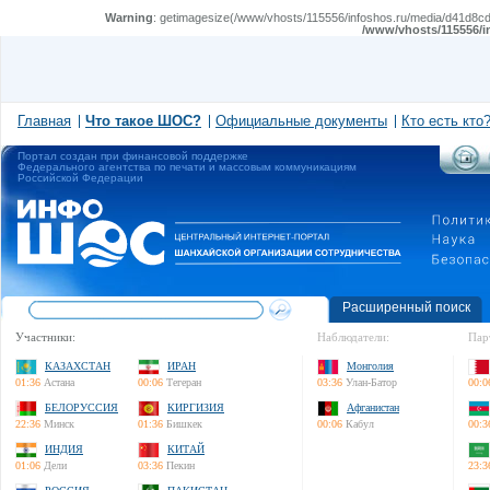
Warning
: getimagesize(/www/vhosts/115556/infoshos.ru/media/d41d8cd98f
/www/vhosts/115556/i
Главная
Что такое ШОС?
Официальные документы
Кто есть кто
Портал создан при финансовой поддержке
Федерального агентства по печати и массовым коммуникациям
Российской Федерации
Расширенный поиск
Участники:
Наблюдатели:
Пар
КАЗАХСТАН
ИРАН
Монголия
01:36
Астана
00:06
Тегеран
03:36
Улан-Батор
00:0
БЕЛОРУССИЯ
КИРГИЗИЯ
Афганистан
22:36
Минск
01:36
Бишкек
00:06
Кабул
00:3
ИНДИЯ
КИТАЙ
01:06
Дели
03:36
Пекин
23:3