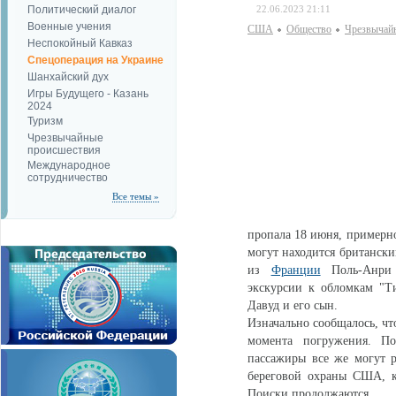
Политический диалог
22.06.2023 21:11
Военные учения
США
Общество
Чрезвычай
Неспокойный Кавказ
Спецоперация на Украине
Шанхайский дух
Игры Будущего - Казань
2024
Туризм
Чрезвычайные
происшествия
Международное
сотрудничество
Все темы »
пропала 18 июня, примерно
могут находится британск
из
Франции
Поль-Анри Н
экскурсии к обломкам "Т
Давуд и его сын.
Изначально сообщалось, что
момента погружения. По
пассажиры все же могут р
береговой охраны США, ки
Поиски продолжаются.