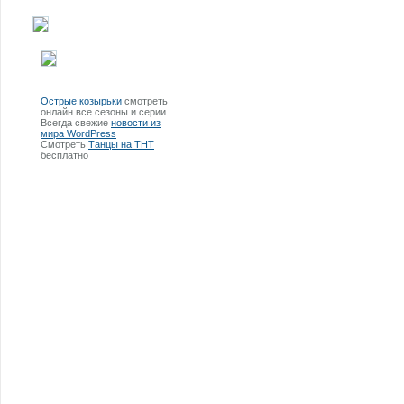
Острые козырьки
смотреть
онлайн все сезоны и серии.
Всегда свежие
новости из
мира WordPress
Смотреть
Танцы на ТНТ
бесплатно