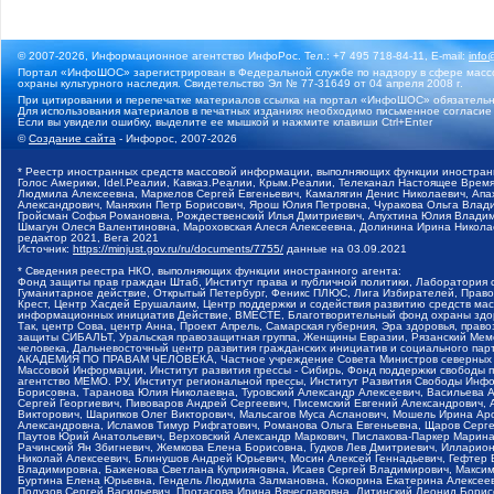
© 2007-2026, Информационное агентство ИнфоРос. Тел.: +7 495 718-84-11, E-mail:
info
Портал «ИнфоШОС» зарегистрирован в Федеральной службе по надзору в сфере массо
охраны культурного наследия. Свидетельство Эл № 77-31649 от 04 апреля 2008 г.
При цитировании и перепечатке материалов ссылка на портал «ИнфоШОС» обязательн
Для использования материалов в печатных изданиях необходимо письменное согласие
Если вы увидели ошибку, выделите ее мышкой и нажмите клавиши Ctrl+Enter
©
Создание сайта
- Инфорос, 2007-2026
* Реестр иностранных средств массовой информации, выполняющих функции иностранн
Голос Америки, Idel.Реалии, Кавказ.Реалии, Крым.Реалии, Телеканал Настоящее Время
Людмила Алексеевна, Маркелов Сергей Евгеньевич, Камалягин Денис Николаевич, Апах
Александрович, Маняхин Петр Борисович, Ярош Юлия Петровна, Чуракова Ольга Влади
Гройсман Софья Романовна, Рождественский Илья Дмитриевич, Апухтина Юлия Владимир
Шмагун Олеся Валентиновна, Мароховская Алеся Алексеевна, Долинина Ирина Никола
редактор 2021, Вега 2021
Источник:
https://minjust.gov.ru/ru/documents/7755/
данные на
03.09.2021
* Сведения реестра НКО, выполняющих функции иностранного агента:
Фонд защиты прав граждан Штаб, Институт права и публичной политики, Лаборатория
Гуманитарное действие, Открытый Петербург, Феникс ПЛЮС, Лига Избирателей, Правов
Крест, Центр Хасдей Ерушалаим, Центр поддержки и содействия развитию средств мас
информационных инициатив Действие, ВМЕСТЕ, Благотворительный фонд охраны здоров
Так, центр Сова, центр Анна, Проект Апрель, Самарская губерния, Эра здоровья, пр
защиты СИБАЛЬТ, Уральская правозащитная группа, Женщины Евразии, Рязанский Мемо
человека, Дальневосточный центр развития гражданских инициатив и социального пар
АКАДЕМИЯ ПО ПРАВАМ ЧЕЛОВЕКА, Частное учреждение Совета Министров северных стр
Массовой Информации, Институт развития прессы - Сибирь, Фонд поддержки свободы 
агентство МЕМО. РУ, Институт региональной прессы, Институт Развития Свободы Инф
Борисовна, Таранова Юлия Николаевна, Туровский Александр Алексеевич, Васильева 
Сергей Георгиевич, Пивоваров Андрей Сергеевич, Писемский Евгений Александрович,
Викторович, Шарипков Олег Викторович, Мальсагов Муса Асланович, Мошель Ирина Ар
Александровна, Исламов Тимур Рифгатович, Романова Ольга Евгеньевна, Щаров Серг
Паутов Юрий Анатольевич, Верховский Александр Маркович, Пислакова-Паркер Марина
Рачинский Ян Збигневич, Жемкова Елена Борисовна, Гудков Лев Дмитриевич, Иллари
Николай Алексеевич, Блинушов Андрей Юрьевич, Мосин Алексей Геннадьевич, Гефтер
Владимировна, Баженова Светлана Куприяновна, Исаев Сергей Владимирович, Максим
Буртина Елена Юрьевна, Гендель Людмила Залмановна, Кокорина Екатерина Алексеев
Подузов Сергей Васильевич, Протасова Ирина Вячеславовна, Литинский Леонид Борис