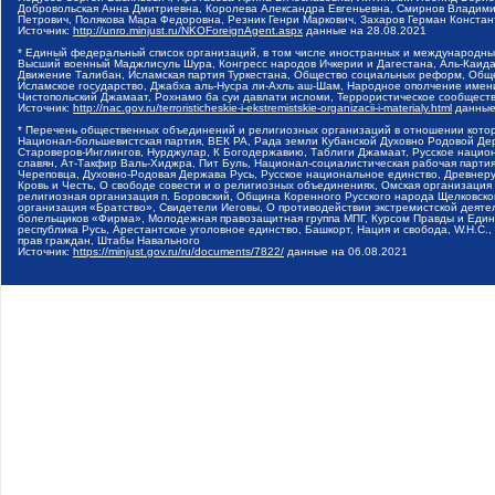
Добровольская Анна Дмитриевна, Королева Александра Евгеньевна, Смирнов Владими
Петрович, Полякова Мара Федоровна, Резник Генри Маркович, Захаров Герман Конста
Источник:
http://unro.minjust.ru/NKOForeignAgent.aspx
данные на
28.08.2021
* Единый федеральный список организаций, в том числе иностранных и международны
Высший военный Маджлисуль Шура, Конгресс народов Ичкерии и Дагестана, Аль-Каида, 
Движение Талибан, Исламская партия Туркестана, Общество социальных реформ, Общес
Исламское государство, Джабха аль-Нусра ли-Ахль аш-Шам, Народное ополчение имен
Чистопольский Джамаат, Рохнамо ба суи давлати исломи, Террористическое сообщест
Источник:
http://nac.gov.ru/terroristicheskie-i-ekstremistskie-organizacii-i-materialy.html
данные
* Перечень общественных объединений и религиозных организаций в отношении котор
Национал-большевистская партия, ВЕК РА, Рада земли Кубанской Духовно Родовой Де
Староверов-Инглингов, Нурджулар, К Богодержавию, Таблиги Джамаат, Русское наци
славян, Ат-Такфир Валь-Хиджра, Пит Буль, Национал-социалистическая рабочая парт
Череповца, Духовно-Родовая Держава Русь, Русское национальное единство, Древнер
Кровь и Честь, О свободе совести и о религиозных объединениях, Омская организаци
религиозная организация п. Боровский, Община Коренного Русского народа Щелковског
организация «Братство», Свидетели Иеговы, О противодействии экстремистской деяте
болельщиков «Фирма», Молодежная правозащитная группа МПГ, Курсом Правды и Единен
республика Русь, Арестантское уголовное единство, Башкорт, Нация и свобода, W.H.С
прав граждан, Штабы Навального
Источник:
https://minjust.gov.ru/ru/documents/7822/
данные на
06.08.2021