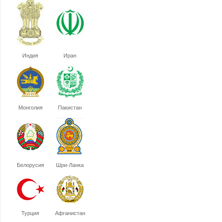
Индия
Иран
Монголия
Пакистан
Белорусия
Шри-Ланка
Турция
Афганистан