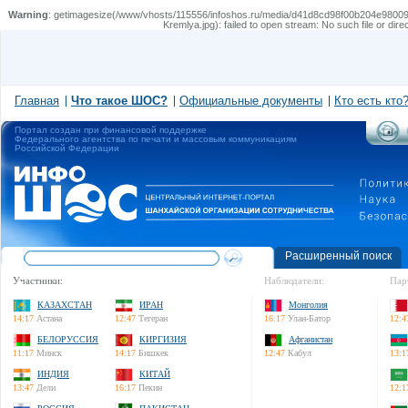
Warning
: getimagesize(/www/vhosts/115556/infoshos.ru/media/d41d8cd98f00b204e98009
Kremlya.jpg): failed to open stream: No such file or dire
Главная
Что такое ШОС?
Официальные документы
Кто есть кто
Портал создан при финансовой поддержке
Федерального агентства по печати и массовым коммуникациям
Российской Федерации
Расширенный поиск
Участники:
Наблюдатели:
Пар
КАЗАХСТАН
ИРАН
Монголия
14:17
Астана
12:47
Тегеран
16:17
Улан-Батор
12:4
БЕЛОРУССИЯ
КИРГИЗИЯ
Афганистан
11:17
Минск
14:17
Бишкек
12:47
Кабул
13:1
ИНДИЯ
КИТАЙ
13:47
Дели
16:17
Пекин
12:1