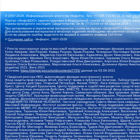
© 2007-2026, Информационное агентство ИнфоРос. Тел.: +7 495 718-84-11, E-mail:
info
Портал «ИнфоШОС» зарегистрирован в Федеральной службе по надзору в сфере массо
охраны культурного наследия. Свидетельство Эл № 77-31649 от 04 апреля 2008 г.
При цитировании и перепечатке материалов ссылка на портал «ИнфоШОС» обязательн
Для использования материалов в печатных изданиях необходимо письменное согласие
Если вы увидели ошибку, выделите ее мышкой и нажмите клавиши Ctrl+Enter
©
Создание сайта
- Инфорос, 2007-2026
* Реестр иностранных средств массовой информации, выполняющих функции иностранн
Голос Америки, Idel.Реалии, Кавказ.Реалии, Крым.Реалии, Телеканал Настоящее Время
Людмила Алексеевна, Маркелов Сергей Евгеньевич, Камалягин Денис Николаевич, Апах
Александрович, Маняхин Петр Борисович, Ярош Юлия Петровна, Чуракова Ольга Влади
Гройсман Софья Романовна, Рождественский Илья Дмитриевич, Апухтина Юлия Владимир
Шмагун Олеся Валентиновна, Мароховская Алеся Алексеевна, Долинина Ирина Никола
редактор 2021, Вега 2021
Источник:
https://minjust.gov.ru/ru/documents/7755/
данные на
03.09.2021
* Сведения реестра НКО, выполняющих функции иностранного агента:
Фонд защиты прав граждан Штаб, Институт права и публичной политики, Лаборатория
Гуманитарное действие, Открытый Петербург, Феникс ПЛЮС, Лига Избирателей, Правов
Крест, Центр Хасдей Ерушалаим, Центр поддержки и содействия развитию средств мас
информационных инициатив Действие, ВМЕСТЕ, Благотворительный фонд охраны здоров
Так, центр Сова, центр Анна, Проект Апрель, Самарская губерния, Эра здоровья, пр
защиты СИБАЛЬТ, Уральская правозащитная группа, Женщины Евразии, Рязанский Мемо
человека, Дальневосточный центр развития гражданских инициатив и социального пар
АКАДЕМИЯ ПО ПРАВАМ ЧЕЛОВЕКА, Частное учреждение Совета Министров северных стр
Массовой Информации, Институт развития прессы - Сибирь, Фонд поддержки свободы 
агентство МЕМО. РУ, Институт региональной прессы, Институт Развития Свободы Инф
Борисовна, Таранова Юлия Николаевна, Туровский Александр Алексеевич, Васильева 
Сергей Георгиевич, Пивоваров Андрей Сергеевич, Писемский Евгений Александрович,
Викторович, Шарипков Олег Викторович, Мальсагов Муса Асланович, Мошель Ирина Ар
Александровна, Исламов Тимур Рифгатович, Романова Ольга Евгеньевна, Щаров Серг
Паутов Юрий Анатольевич, Верховский Александр Маркович, Пислакова-Паркер Марина
Рачинский Ян Збигневич, Жемкова Елена Борисовна, Гудков Лев Дмитриевич, Иллари
Николай Алексеевич, Блинушов Андрей Юрьевич, Мосин Алексей Геннадьевич, Гефтер
Владимировна, Баженова Светлана Куприяновна, Исаев Сергей Владимирович, Максим
Буртина Елена Юрьевна, Гендель Людмила Залмановна, Кокорина Екатерина Алексеев
Подузов Сергей Васильевич, Протасова Ирина Вячеславовна, Литинский Леонид Борис