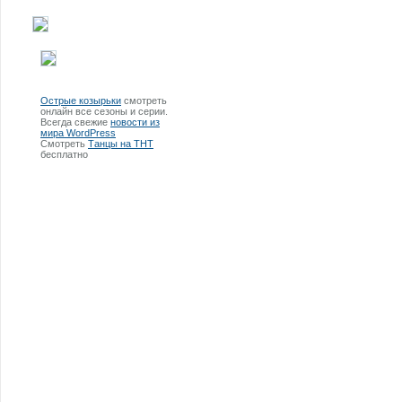
Острые козырьки
смотреть
онлайн все сезоны и серии.
Всегда свежие
новости из
мира WordPress
Смотреть
Танцы на ТНТ
бесплатно