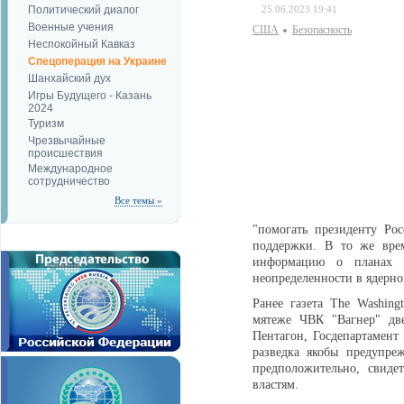
Политический диалог
25.06.2023 19:41
Военные учения
США
Безопаcность
Неспокойный Кавказ
Спецоперация на Украине
Шанхайский дух
Игры Будущего - Казань
2024
Туризм
Чрезвычайные
происшествия
Международное
сотрудничество
Все темы »
"помогать президенту Ро
поддержки. В то же врем
информацию о планах П
неопределенности в ядерно
Ранее газета The Washing
мятеже ЧВК "Вагнер" дв
Пентагон, Госдепартамент
разведка якобы предупре
предположительно, свиде
властям.