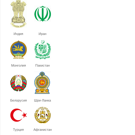
Индия
Иран
Монголия
Пакистан
Белорусия
Шри-Ланка
Турция
Афганистан