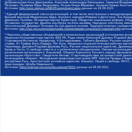
Добровольская Анна Дмитриевна, Королева Александра Евгеньевна, Смирнов Владими
Петрович, Полякова Мара Федоровна, Резник Генри Маркович, Захаров Герман Конста
Источник:
http://unro.minjust.ru/NKOForeignAgent.aspx
данные на
28.08.2021
* Единый федеральный список организаций, в том числе иностранных и международны
Высший военный Маджлисуль Шура, Конгресс народов Ичкерии и Дагестана, Аль-Каида, 
Движение Талибан, Исламская партия Туркестана, Общество социальных реформ, Общес
Исламское государство, Джабха аль-Нусра ли-Ахль аш-Шам, Народное ополчение имен
Чистопольский Джамаат, Рохнамо ба суи давлати исломи, Террористическое сообщест
Источник:
http://nac.gov.ru/terroristicheskie-i-ekstremistskie-organizacii-i-materialy.html
данные
* Перечень общественных объединений и религиозных организаций в отношении котор
Национал-большевистская партия, ВЕК РА, Рада земли Кубанской Духовно Родовой Де
Староверов-Инглингов, Нурджулар, К Богодержавию, Таблиги Джамаат, Русское наци
славян, Ат-Такфир Валь-Хиджра, Пит Буль, Национал-социалистическая рабочая парт
Череповца, Духовно-Родовая Держава Русь, Русское национальное единство, Древнер
Кровь и Честь, О свободе совести и о религиозных объединениях, Омская организаци
религиозная организация п. Боровский, Община Коренного Русского народа Щелковског
организация «Братство», Свидетели Иеговы, О противодействии экстремистской деяте
болельщиков «Фирма», Молодежная правозащитная группа МПГ, Курсом Правды и Единен
республика Русь, Арестантское уголовное единство, Башкорт, Нация и свобода, W.H.С
прав граждан, Штабы Навального
Источник:
https://minjust.gov.ru/ru/documents/7822/
данные на
06.08.2021