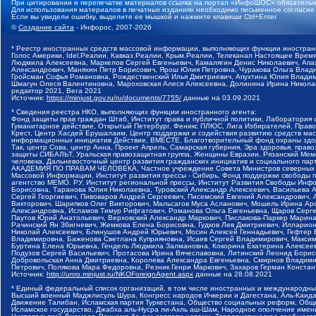
При цитировании и перепечатке материалов ссылка на портал «ИнфоШОС» обязательн
Для использования материалов в печатных изданиях необходимо письменное согласие
Если вы увидели ошибку, выделите ее мышкой и нажмите клавиши Ctrl+Enter
©
Создание сайта
- Инфорос, 2007-2026
* Реестр иностранных средств массовой информации, выполняющих функции иностранн
Голос Америки, Idel.Реалии, Кавказ.Реалии, Крым.Реалии, Телеканал Настоящее Время
Людмила Алексеевна, Маркелов Сергей Евгеньевич, Камалягин Денис Николаевич, Апах
Александрович, Маняхин Петр Борисович, Ярош Юлия Петровна, Чуракова Ольга Влади
Гройсман Софья Романовна, Рождественский Илья Дмитриевич, Апухтина Юлия Владимир
Шмагун Олеся Валентиновна, Мароховская Алеся Алексеевна, Долинина Ирина Никола
редактор 2021, Вега 2021
Источник:
https://minjust.gov.ru/ru/documents/7755/
данные на
03.09.2021
* Сведения реестра НКО, выполняющих функции иностранного агента:
Фонд защиты прав граждан Штаб, Институт права и публичной политики, Лаборатория
Гуманитарное действие, Открытый Петербург, Феникс ПЛЮС, Лига Избирателей, Правов
Крест, Центр Хасдей Ерушалаим, Центр поддержки и содействия развитию средств мас
информационных инициатив Действие, ВМЕСТЕ, Благотворительный фонд охраны здоров
Так, центр Сова, центр Анна, Проект Апрель, Самарская губерния, Эра здоровья, пр
защиты СИБАЛЬТ, Уральская правозащитная группа, Женщины Евразии, Рязанский Мемо
человека, Дальневосточный центр развития гражданских инициатив и социального пар
АКАДЕМИЯ ПО ПРАВАМ ЧЕЛОВЕКА, Частное учреждение Совета Министров северных стр
Массовой Информации, Институт развития прессы - Сибирь, Фонд поддержки свободы 
агентство МЕМО. РУ, Институт региональной прессы, Институт Развития Свободы Инф
Борисовна, Таранова Юлия Николаевна, Туровский Александр Алексеевич, Васильева 
Сергей Георгиевич, Пивоваров Андрей Сергеевич, Писемский Евгений Александрович,
Викторович, Шарипков Олег Викторович, Мальсагов Муса Асланович, Мошель Ирина Ар
Александровна, Исламов Тимур Рифгатович, Романова Ольга Евгеньевна, Щаров Серг
Паутов Юрий Анатольевич, Верховский Александр Маркович, Пислакова-Паркер Марина
Рачинский Ян Збигневич, Жемкова Елена Борисовна, Гудков Лев Дмитриевич, Иллари
Николай Алексеевич, Блинушов Андрей Юрьевич, Мосин Алексей Геннадьевич, Гефтер
Владимировна, Баженова Светлана Куприяновна, Исаев Сергей Владимирович, Максим
Буртина Елена Юрьевна, Гендель Людмила Залмановна, Кокорина Екатерина Алексеев
Подузов Сергей Васильевич, Протасова Ирина Вячеславовна, Литинский Леонид Борис
Добровольская Анна Дмитриевна, Королева Александра Евгеньевна, Смирнов Владими
Петрович, Полякова Мара Федоровна, Резник Генри Маркович, Захаров Герман Конста
Источник:
http://unro.minjust.ru/NKOForeignAgent.aspx
данные на
28.08.2021
* Единый федеральный список организаций, в том числе иностранных и международны
Высший военный Маджлисуль Шура, Конгресс народов Ичкерии и Дагестана, Аль-Каида, 
Движение Талибан, Исламская партия Туркестана, Общество социальных реформ, Общес
Исламское государство, Джабха аль-Нусра ли-Ахль аш-Шам, Народное ополчение имен