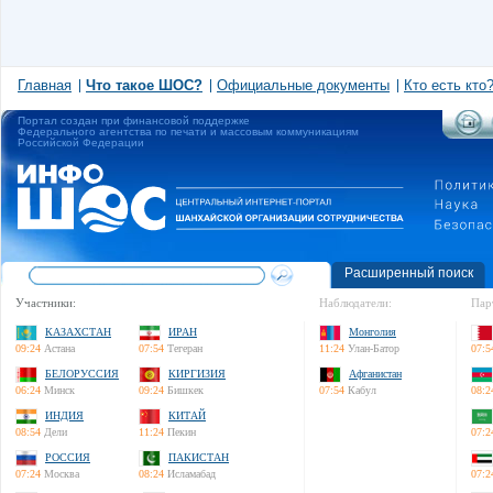
Главная
Что такое ШОС?
Официальные документы
Кто есть кто
Портал создан при финансовой поддержке
Федерального агентства по печати и массовым коммуникациям
Российской Федерации
Расширенный поиск
Участники:
Наблюдатели:
Пар
КАЗАХСТАН
ИРАН
Монголия
09:24
Астана
07:54
Тегеран
11:24
Улан-Батор
07:5
БЕЛОРУССИЯ
КИРГИЗИЯ
Афганистан
06:24
Минск
09:24
Бишкек
07:54
Кабул
08:2
ИНДИЯ
КИТАЙ
08:54
Дели
11:24
Пекин
07:2
РОССИЯ
ПАКИСТАН
07:24
Москва
08:24
Исламабад
07:2