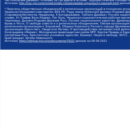
Чистопольский Джамаат, Рохнамо ба суи давлати исломи, Террористическое сообщест
Источник:
http://nac.gov.ru/terroristicheskie-i-ekstremistskie-organizacii-i-materialy.html
данные
* Перечень общественных объединений и религиозных организаций в отношении котор
Национал-большевистская партия, ВЕК РА, Рада земли Кубанской Духовно Родовой Де
Староверов-Инглингов, Нурджулар, К Богодержавию, Таблиги Джамаат, Русское наци
славян, Ат-Такфир Валь-Хиджра, Пит Буль, Национал-социалистическая рабочая парт
Череповца, Духовно-Родовая Держава Русь, Русское национальное единство, Древнер
Кровь и Честь, О свободе совести и о религиозных объединениях, Омская организаци
религиозная организация п. Боровский, Община Коренного Русского народа Щелковског
организация «Братство», Свидетели Иеговы, О противодействии экстремистской деяте
болельщиков «Фирма», Молодежная правозащитная группа МПГ, Курсом Правды и Единен
республика Русь, Арестантское уголовное единство, Башкорт, Нация и свобода, W.H.С
прав граждан, Штабы Навального
Источник:
https://minjust.gov.ru/ru/documents/7822/
данные на
06.08.2021