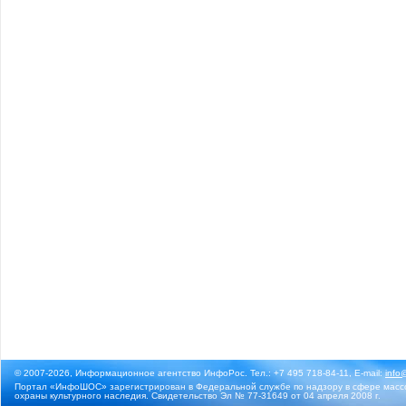
© 2007-2026, Информационное агентство ИнфоРос. Тел.: +7 495 718-84-11, E-mail:
info
Портал «ИнфоШОС» зарегистрирован в Федеральной службе по надзору в сфере массо
охраны культурного наследия. Свидетельство Эл № 77-31649 от 04 апреля 2008 г.