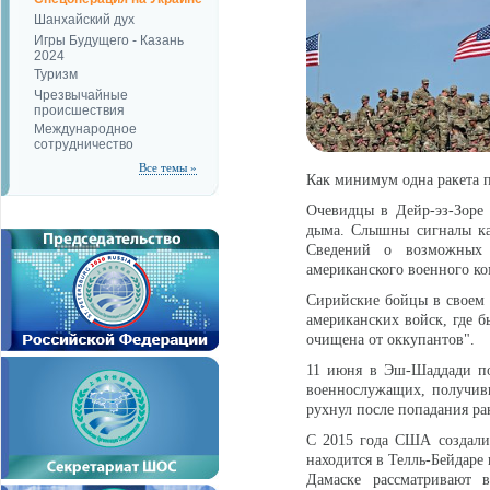
Шанхайский дух
Игры Будущего - Казань
2024
Туризм
Чрезвычайные
происшествия
Международное
сотрудничество
Все темы »
Как минимум одна ракета 
Очевидцы в Дейр-эз-Зоре 
дыма. Слышны сигналы кар
Сведений о возможных 
американского военного ко
Сирийские бойцы в своем 
американских войск, где б
очищена от оккупантов".
11 июня в Эш-Шаддади по
военнослужащих, получив
рухнул после попадания ра
С 2015 года США создали 
находится в Телль-Бейдаре 
Дамаске рассматривают 