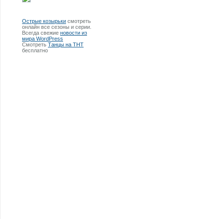
Острые козырьки
смотреть
онлайн все сезоны и серии.
Всегда свежие
новости из
мира WordPress
Смотреть
Танцы на ТНТ
бесплатно