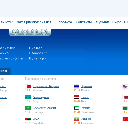
сть кто?
Дети рисуют сказки
О проекте
Контакты
Журнал "ИнфоШО
оиск
ли:
Партнеры по диалогу:
олия
Королевство Бахрейн
Армения
Батор
12:11
Манама
12:11
Ереван
12:1
нистан
Азербайджан
Египет
л
12:41
Баку
10:41
Каир
11:4
Саудовская Аравия
Кувейт
11:41
Эр-Рияд
11:41
Эль-Кувейт
11:4
ОАЭ
Мьянма
11:41
Абу-Даби
11:41
Нейпьидо
10:4