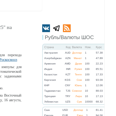
5" на
Рубль/Валюты ШОС
Страна
Код
Валюта
Ном.
Курс
Австралия
AUD
Доллар
1
57.38
ля перехода
Азербайджан
AZN
Манат
1
47.89
Роскосмосе
.
Армения
AMD
Драм
100
22.23
 импульс для
Индия
INR
Рупия
100
85.51
томатической
Казахстан
KZT
Тенге
100
17.33
 с заданными
Киргизия
KGS
Сом
100
93.09
КНР
CNY
Юань
1
12.06
ю.
Таджикистан
TJS
Сомони
10
88.03
ома Восточный
Турецкая
TRY
Лира
10
17.13
у, 16 августа,
Узбекистан
UZS
Сум
10000
68.32
Cша
USD
Доллар
1
81.41
Eвропа
EUR
Евро
1
94.06