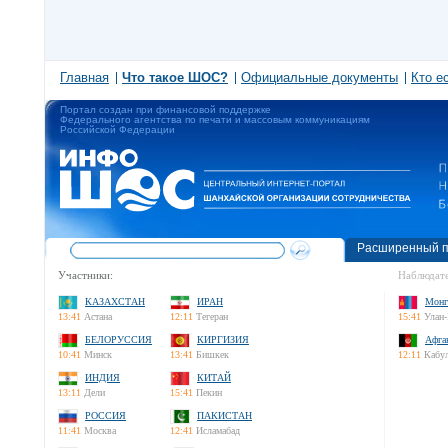
Главная
Что такое ШОС?
Официальные документы
Кто е
Портал создан при финансовой поддержке
Федерального агентства по печати и массовым коммуникациям
Российской Федерации
Расширенный п
Участники:
Наблюдате
КАЗАХСТАН
ИРАН
Монг
13:41
Астана
12:11
Тегеран
15:41
Улан-
БЕЛОРУССИЯ
КИРГИЗИЯ
Афга
10:41
Минск
13:41
Бишкек
12:11
Кабу
ИНДИЯ
КИТАЙ
13:11
Дели
15:41
Пекин
РОССИЯ
ПАКИСТАН
11:41
Москва
12:41
Исламабад