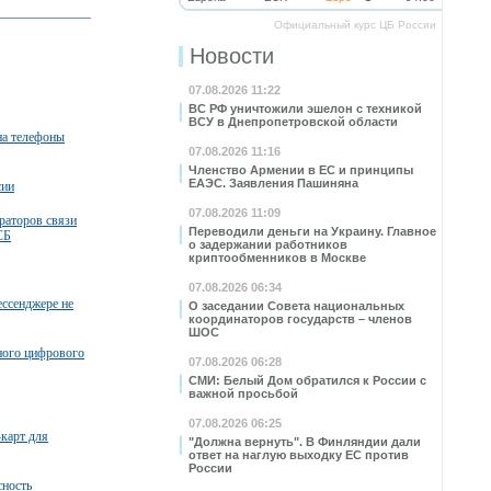
Официальный курс ЦБ России
Новости
07.08.2026 11:22
ВС РФ уничтожили эшелон с техникой
ВСУ в Днепропетровской области
на телефоны
07.08.2026 11:16
Членство Армении в ЕС и принципы
ЕАЭС. Заявления Пашиняна
сии
07.08.2026 11:09
раторов связи
Переводили деньги на Украину. Главное
СБ
о задержании работников
криптообменников в Москве
07.08.2026 06:34
ессенджере не
О заседании Совета национальных
координаторов государств – членов
ШОС
ного цифрового
07.08.2026 06:28
СМИ: Белый Дом обратился к России с
важной просьбой
07.08.2026 06:25
карт для
"Должна вернуть". В Финляндии дали
ответ на наглую выходку ЕС против
России
сность