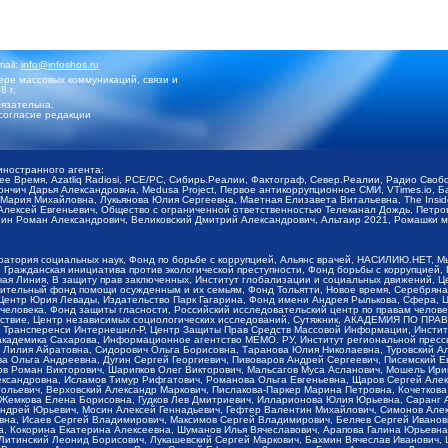
mail:
info@infoshos.ru
ре массовых коммуникаций, связи и
8 г.
язательна.
согласие редакции
иностранного агента:
щее Время, Azatliq Radiosi, PCE/PC, Сибирь.Реалии, Фактограф, Север.Реалии, Радио Св
ончич Дарья Александровна, Medusa Project, Первое антикоррупционное СМИ, VTimes.io, 
ария Михайловна, Лукьянова Юлия Сергеевна, Маетная Елизавета Витальевна, The Insid
ексей Евгеньевич, Общество с ограниченной ответственностью Телеканал Дождь, Петров 
н Роман Александрович, Великовский Дмитрий Александрович, Альтаир 2021, Ромашки мо
оратория социальных наук, Фонд по борьбе с коррупцией, Альянс врачей, НАСИЛИЮ.НЕТ, 
Гражданская инициатива против экологической преступности, Фонд борьбы с коррупцией,
чая Линия, В защиту прав заключенных, Институт глобализации и социальных движений,
тельный фонд помощи осужденным и их семьям, Фонд Тольятти, Новое время, Серебряная т
Центр Юрия Левады, Издательство Парк Гагарина, Фонд имени Андрея Рылькова, Сфера, 
еловека, Фонд защиты гласности, Российский исследовательский центр по правам челове
йствие, Центр независимых социологических исследований, Сутяжник, АКАДЕМИЯ ПО ПР
р Трансперенси Интернешнл-Р, Центр Защиты Прав Средств Массовой Информации, Институ
 академика Сахарова, Информационное агентство МЕМО. РУ, Институт региональной пресс
Лилия Айратовна, Сидорович Ольга Борисовна, Таранова Юлия Николаевна, Туровский Ал
а Ольга Андреевна, Дугин Сергей Георгиевич, Пивоваров Андрей Сергеевич, Писемский Е
в Роман Викторович, Шарипков Олег Викторович, Мальсагов Муса Асланович, Мошель Ири
ександровна, Исламов Тимур Рифгатович, Романова Ольга Евгеньевна, Щаров Сергей Але
льевич, Верховский Александр Маркович, Пислакова-Паркер Марина Петровна, Кочеткова
, Жемкова Елена Борисовна, Гудков Лев Дмитриевич, Илларионова Юлия Юрьевна, Саранг
Андрей Юрьевич, Мосин Алексей Геннадьевич, Гефтер Валентин Михайлович, Симонов Але
а, Исаев Сергей Владимирович, Максимов Сергей Владимирович, Беляев Сергей Иванович
 Кокорина Екатерина Алексеевна, Шуманов Илья Вячеславович, Арапова Галина Юрьевна
Литинский Леонид Борисович, Лукашевский Сергей Маркович, Бахмин Вячеслав Иванович,