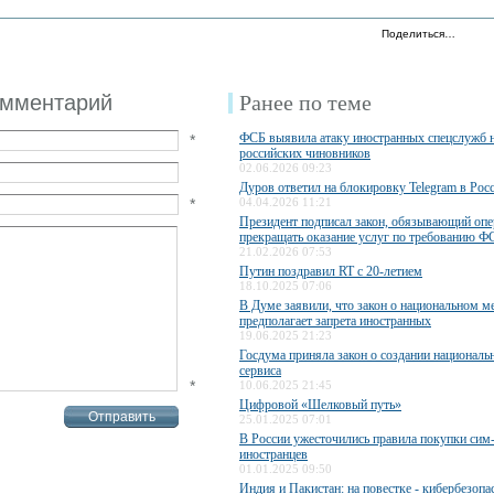
Поделиться…
омментарий
Ранее по теме
ФСБ выявила атаку иностранных спецслужб 
*
российских чиновников
02.06.2026 09:23
Дуров ответил на блокировку Telegram в Рос
*
04.04.2026 11:21
Президент подписал закон, обязывающий опе
прекращать оказание услуг по требованию Ф
21.02.2026 07:53
Путин поздравил RT с 20-летием
18.10.2025 07:06
В Думе заявили, что закон о национальном м
предполагает запрета иностранных
19.06.2025 21:23
Госдума приняла закон о создании националь
сервиса
*
10.06.2025 21:45
Цифровой «Шелковый путь»
25.01.2025 07:01
В России ужесточились правила покупки сим-
иностранцев
01.01.2025 09:50
Индия и Пакистан: на повестке - кибербезопа