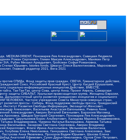
обода, MEDIUM-ORIENT, Пономарев Лев Александрович, Савицкая Людмила
Баданин Роман Сергеевич, Гликин Максим Александрович, Маняхин Петр
er SIA, Рубин Михаил Аркадьевич, Гройсман Софья Романовна,
Степан Юрьевич, Istories fonds, Шмагун Олеся Валентиновна, Мароховская
нолит, Главный редактор 2021, Вега 2021
Мы против СПИДа, Фонд защиты прав граждан, СВЕЧА, Гуманитарное действие,
 Гражданский Союз, Российский Красный Крест, Центр Хасдей Ерушалаим,
 Центр социально-информационных инициатив Действие, ВМЕСТЕ,
айга, Так-Так-Так, центр Сова, центр Анна, Проект Апрель, Самарская
Центр защиты СИБАЛЬТ, Уральская правозащитная группа, Женщины Евразии,
ка, Дальневосточный центр развития гражданских инициатив и социального
АВАМ ЧЕЛОВЕКА, Частное учреждение Совета Министров северных стран,
т развития прессы - Сибирь, Фонд поддержки свободы прессы, Гражданский
ы, Институт Развития Свободы Информации, Экозащита!-Женсовет,
ександр Алексеевич, Васильева Анастасия Евгеньевна, Ривина Анна
вгений Александрович, Аверин Виталий Евгеньевич, Барахоев Магомед
на Ароновна, Шведов Григорий Сергеевич, Пономарев Лев Александрович,
ксадрович, Цирульников Борис Альбертович, Халидова Марина Владимировна,
 Татьяна Владимировна, Чуркина Наталья Валерьевна, Акимова Татьяна
 Анна Васильевна, Захарова Светлана Сергеевна, Аверин Владимир
ксей Кириллович, Флиге Ирина Анатольевна, Мельникова Валентина
, Голубева Елена Николаевна, Ганнушкина Светлана Алексеевна, Закс
, Пастухова Анна Яковлевна, Прохоров Вадим Юрьевич, Шахова Елена
 Шабад Анатолий Ефимович, Сухих Дарья Николаевна, Орлов Олег Петрович,