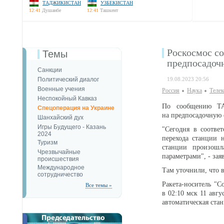
ТАДЖИКИСТАН
УЗБЕКИСТАН
12:41
Душанбе
12:41
Ташкент
Роскосмос со
Темы
предпосадоч
Санкции
Политический диалог
19.08.2023 20:56
Военные учения
Россия
Наука
Теле
Неспокойный Кавказ
По сообщению ТАС
Спецоперация на Украине
на предпосадочную 
Шанхайский дух
Игры Будущего - Казань
"Сегодня в соотве
2024
перехода станции 
Туризм
станции произошл
Чрезвычайные
параметрами", - зая
происшествия
Международное
Там уточнили, что 
сотрудничество
Ракета-носитель "С
Все темы »
в 02:10 мск 11 авгу
автоматическая ста