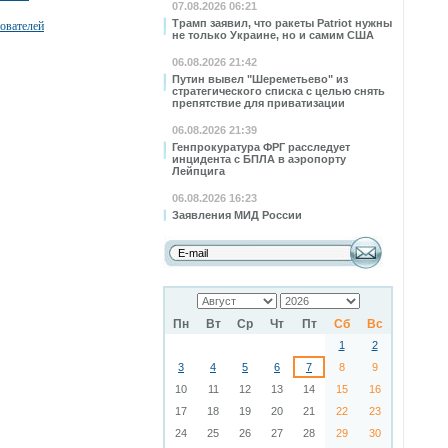
07.08.2026 06:21
Трамп заявил, что ракеты Patriot нужны
ователей
не только Украине, но и самим США
06.08.2026 21:42
Путин вывел "Шереметьево" из
стратегического списка с целью снять
препятствие для приватизации
06.08.2026 21:39
Генпрокуратура ФРГ расследует
инцидента с БПЛА в аэропорту
Лейпцига
06.08.2026 16:23
Заявления МИД России
Пн
Вт
Ср
Чт
Пт
Сб
Вс
1
2
3
4
5
6
7
8
9
10
11
12
13
14
15
16
17
18
19
20
21
22
23
24
25
26
27
28
29
30