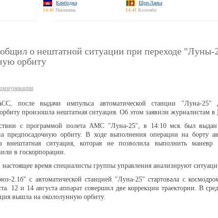
Камбоджа
Шри-Ланка
14:41
Пномпень
14:41
Коломбо
общил о нештатной ситуации при переходе "Луны-2
ную орбиту
коммуникации
С, после выдачи импульса автоматической станции "Луна-25" д
орбиту произошла нештатная ситуация. Об этом заявили журналистам в
тствии с программой полета АМС "Луна-25", в 14:10 мск был выдан
на предпосадочную орбиту. В ходе выполнения операции на борту ав
а внештатная ситуация, которая не позволила выполнить маневр
вили в госкорпорации.
в настоящее время специалисты группы управления анализируют ситуаци
оюз-2.1б" с автоматической станцией "Луна-25" стартовала с космодр
ста. 12 и 14 августа аппарат совершил две коррекции траектории. В сред
нция вышла на окололунную орбиту.