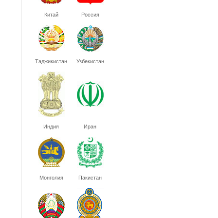
Китай
Россия
Таджикистан
Узбекистан
Индия
Иран
Монголия
Пакистан