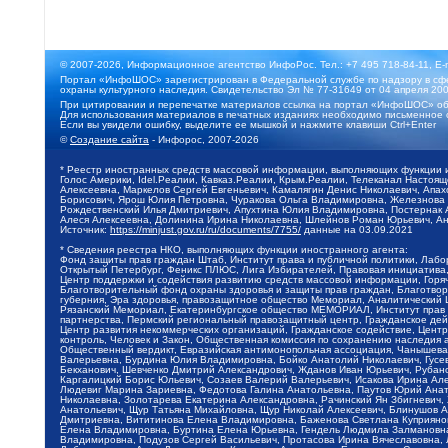
© 2007-2026, Информационное агентство ИнфоРос. Тел.: +7 495 718-84-11, E-
Портал «ИнфоШОС» зарегистрирован в Федеральной службе по надзору в сфе
охраны культурного наследия. Свидетельство Эл № 77-31649 от 04 апреля 200
При цитировании и перепечатке материалов ссылка на портал «ИнфоШОС» об
Для использования материалов в печатных изданиях необходимо письменное 
Если вы увидели ошибку, выделите ее мышкой и нажмите клавиши Ctrl+Enter
©
Создание сайта
- Инфорос, 2007-2026
* Реестр иностранных средств массовой информации, выполняющих функции 
Голос Америки, Idel.Реалии, Кавказ.Реалии, Крым.Реалии, Телеканал Настоя
Алексеевна, Маркелов Сергей Евгеньевич, Камалягин Денис Николаевич, Апах
Борисович, Ярош Юлия Петровна, Чуракова Ольга Владимировна, Железнова М
Рождественский Илья Дмитриевич, Апухтина Юлия Владимировна, Постернак Ал
Алеся Алексеевна, Долинина Ирина Николаевна, Шлейнов Роман Юрьевич, Ани
Источник:
https://minjust.gov.ru/ru/documents/7755/
данные на
03.09.2021
* Сведения реестра НКО, выполняющих функции иностранного агента:
Фонд защиты прав граждан Штаб, Институт права и публичной политики, Лаб
Открытый Петербург, Феникс ПЛЮС, Лига Избирателей, Правовая инициатива, 
Центр поддержки и содействия развитию средств массовой информации, Горя
Благотворительный фонд охраны здоровья и защиты прав граждан, Благотвори
губерния, Эра здоровья, правозащитное общество Мемориал, Аналитический 
Рязанский Мемориал, Екатеринбургское общество МЕМОРИАЛ, Институт прав ч
партнерства, Пермский региональный правозащитный центр, Гражданское де
Центр развития некоммерческих организаций, Гражданское содействие, Цент
контроль, Человек и Закон, Общественная комиссия по сохранению наследия
Общественный вердикт, Евразийская антимонопольная ассоциация, Чанышева 
Валерьевна, Бурдина Юлия Владимировна, Бойко Анатолий Николаевич, Гусев
Бекханович, Шевченко Дмитрий Александрович, Жданов Иван Юрьевич, Рубано
Каргалицкий Борис Юльевич, Созаев Валерий Валерьевич, Исакова Ирина Ал
Людевиг Марина Зариевна, Федотова Галина Анатольевна, Паутов Юрий Анато
Николаевна, Золотарева Екатерина Александровна, Рачинский Ян Збигневич
Анатольевич, Щур Татьяна Михайловна, Щур Николай Алексеевич, Блинушов 
Дмитриевна, Вититинова Елена Владимировна, Баженова Светлана Куприяновн
Елена Владимировна, Буртина Елена Юрьевна, Гендель Людмила Залмановна,
Владимировна, Подузов Сергей Васильевич, Протасова Ирина Вячеславовна, 