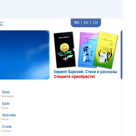
RU
EN
CN
С"
Непал
1
Катманду
Катар
1
Доха
Мальдивы
1
Мале
Турция
1
Анкара