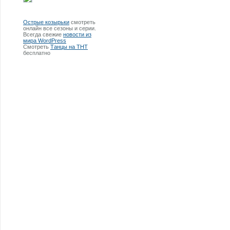
Острые козырьки
смотреть
онлайн все сезоны и серии.
Всегда свежие
новости из
мира WordPress
Смотреть
Танцы на ТНТ
бесплатно