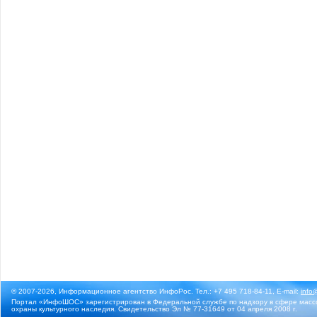
© 2007-2026, Информационное агентство ИнфоРос. Тел.: +7 495 718-84-11, E-mail:
info
Портал «ИнфоШОС» зарегистрирован в Федеральной службе по надзору в сфере массо
охраны культурного наследия. Свидетельство Эл № 77-31649 от 04 апреля 2008 г.