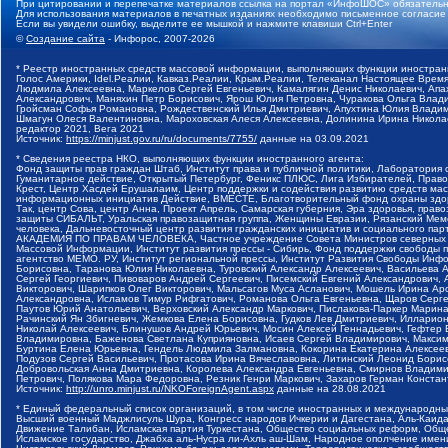
При цитировании и перепечатке материалов ссылка на портал «ИнфоШОС» обязательн
Для использования материалов в печатных изданиях необходимо письменное согласие
Если вы увидели ошибку, выделите ее мышкой и нажмите клавиши Ctrl+Enter
©
Создание сайта
- Инфорос, 2007-2026
* Реестр иностранных средств массовой информации, выполняющих функции иностранн
Голос Америки, Idel.Реалии, Кавказ.Реалии, Крым.Реалии, Телеканал Настоящее Время
Людмила Алексеевна, Маркелов Сергей Евгеньевич, Камалягин Денис Николаевич, Апах
Александрович, Маняхин Петр Борисович, Ярош Юлия Петровна, Чуракова Ольга Влади
Гройсман Софья Романовна, Рождественский Илья Дмитриевич, Апухтина Юлия Владимир
Шмагун Олеся Валентиновна, Мароховская Алеся Алексеевна, Долинина Ирина Никола
редактор 2021, Вега 2021
Источник:
https://minjust.gov.ru/ru/documents/7755/
данные на
03.09.2021
* Сведения реестра НКО, выполняющих функции иностранного агента:
Фонд защиты прав граждан Штаб, Институт права и публичной политики, Лаборатория
Гуманитарное действие, Открытый Петербург, Феникс ПЛЮС, Лига Избирателей, Правов
Крест, Центр Хасдей Ерушалаим, Центр поддержки и содействия развитию средств мас
информационных инициатив Действие, ВМЕСТЕ, Благотворительный фонд охраны здоров
Так, центр Сова, центр Анна, Проект Апрель, Самарская губерния, Эра здоровья, пр
защиты СИБАЛЬТ, Уральская правозащитная группа, Женщины Евразии, Рязанский Мемо
человека, Дальневосточный центр развития гражданских инициатив и социального пар
АКАДЕМИЯ ПО ПРАВАМ ЧЕЛОВЕКА, Частное учреждение Совета Министров северных стр
Массовой Информации, Институт развития прессы - Сибирь, Фонд поддержки свободы 
агентство МЕМО. РУ, Институт региональной прессы, Институт Развития Свободы Инф
Борисовна, Таранова Юлия Николаевна, Туровский Александр Алексеевич, Васильева 
Сергей Георгиевич, Пивоваров Андрей Сергеевич, Писемский Евгений Александрович,
Викторович, Шарипков Олег Викторович, Мальсагов Муса Асланович, Мошель Ирина Ар
Александровна, Исламов Тимур Рифгатович, Романова Ольга Евгеньевна, Щаров Серг
Паутов Юрий Анатольевич, Верховский Александр Маркович, Пислакова-Паркер Марина
Рачинский Ян Збигневич, Жемкова Елена Борисовна, Гудков Лев Дмитриевич, Иллари
Николай Алексеевич, Блинушов Андрей Юрьевич, Мосин Алексей Геннадьевич, Гефтер
Владимировна, Баженова Светлана Куприяновна, Исаев Сергей Владимирович, Максим
Буртина Елена Юрьевна, Гендель Людмила Залмановна, Кокорина Екатерина Алексеев
Подузов Сергей Васильевич, Протасова Ирина Вячеславовна, Литинский Леонид Борис
Добровольская Анна Дмитриевна, Королева Александра Евгеньевна, Смирнов Владими
Петрович, Полякова Мара Федоровна, Резник Генри Маркович, Захаров Герман Конста
Источник:
http://unro.minjust.ru/NKOForeignAgent.aspx
данные на
28.08.2021
* Единый федеральный список организаций, в том числе иностранных и международны
Высший военный Маджлисуль Шура, Конгресс народов Ичкерии и Дагестана, Аль-Каида, 
Движение Талибан, Исламская партия Туркестана, Общество социальных реформ, Общес
Исламское государство, Джабха аль-Нусра ли-Ахль аш-Шам, Народное ополчение имен