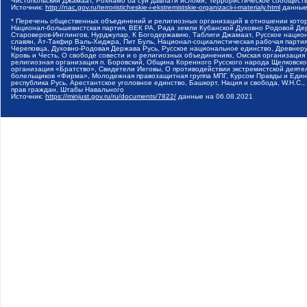
Чистопольский Джамаат, Рохнамо ба суи давлати исломи, Террористическое сообщест
Источник:
http://nac.gov.ru/terroristicheskie-i-ekstremistskie-organizacii-i-materialy.html
данные
* Перечень общественных объединений и религиозных организаций в отношении котор
Национал-большевистская партия, ВЕК РА, Рада земли Кубанской Духовно Родовой Де
Староверов-Инглингов, Нурджулар, К Богодержавию, Таблиги Джамаат, Русское наци
славян, Ат-Такфир Валь-Хиджра, Пит Буль, Национал-социалистическая рабочая парт
Череповца, Духовно-Родовая Держава Русь, Русское национальное единство, Древнер
Кровь и Честь, О свободе совести и о религиозных объединениях, Омская организаци
религиозная организация п. Боровский, Община Коренного Русского народа Щелковског
организация «Братство», Свидетели Иеговы, О противодействии экстремистской деяте
болельщиков «Фирма», Молодежная правозащитная группа МПГ, Курсом Правды и Единен
республика Русь, Арестантское уголовное единство, Башкорт, Нация и свобода, W.H.С
прав граждан, Штабы Навального
Источник:
https://minjust.gov.ru/ru/documents/7822/
данные на
06.08.2021