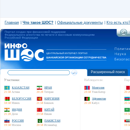
Главная
Что такое ШОС?
Официальные документы
Кто есть кто
Портал создан при финансовой поддержке
Федерального агентства по печати и массовым коммуникациям
Российской Федерации
Расширенный поиск
Участники:
Наблюдатели:
Пар
КАЗАХСТАН
ИРАН
Монголия
21:58
Астана
20:28
Тегеран
23:58
Улан-Батор
20:2
БЕЛОРУССИЯ
КИРГИЗИЯ
Афганистан
18:58
Минск
21:58
Бишкек
20:28
Кабул
20:5
ИНДИЯ
КИТАЙ
21:28
Дели
23:58
Пекин
19:5
РОССИЯ
ПАКИСТАН
19:58
Москва
20:58
Исламабад
19:5