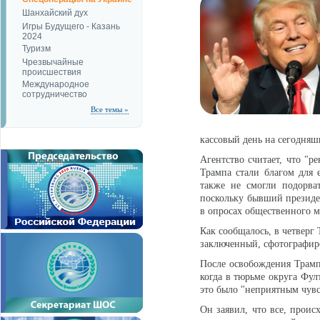
Шанхайский дух
Игры Будущего - Казань
2024
Туризм
Чрезвычайные
происшествия
Международное
сотрудничество
Все темы »
кассовый день на сегодняш
Агентство считает, что "р
Трампа стали благом для 
также не смогли подорва
поскольку бывший президен
в опросах общественного м
Как сообщалось, в четверг 
заключенный, сфотографиро
После освобождения Трамп 
когда в тюрьме округа Фул
это было "неприятным чувс
Он заявил, что все, прои