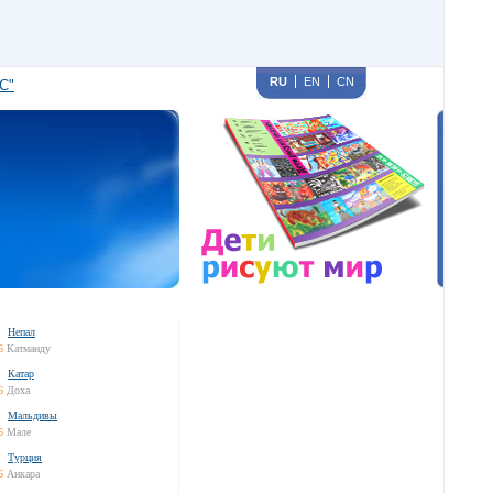
RU
EN
CN
С"
Непал
6
Катманду
Катар
6
Доха
Мальдивы
6
Мале
Турция
6
Анкара