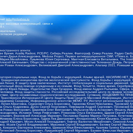
mail:
info@infoshos.ru
ре массовых коммуникаций, связи и
8 г.
язательна.
согласие редакции
иностранного агента:
щее Время, Azatliq Radiosi, PCE/PC, Сибирь.Реалии, Фактограф, Север.Реалии, Радио Св
ончич Дарья Александровна, Medusa Project, Первое антикоррупционное СМИ, VTimes.io, 
ария Михайловна, Лукьянова Юлия Сергеевна, Маетная Елизавета Витальевна, The Insid
ексей Евгеньевич, Общество с ограниченной ответственностью Телеканал Дождь, Петров 
н Роман Александрович, Великовский Дмитрий Александрович, Альтаир 2021, Ромашки мо
оратория социальных наук, Фонд по борьбе с коррупцией, Альянс врачей, НАСИЛИЮ.НЕТ, 
Гражданская инициатива против экологической преступности, Фонд борьбы с коррупцией,
чая Линия, В защиту прав заключенных, Институт глобализации и социальных движений,
тельный фонд помощи осужденным и их семьям, Фонд Тольятти, Новое время, Серебряная т
Центр Юрия Левады, Издательство Парк Гагарина, Фонд имени Андрея Рылькова, Сфера, 
еловека, Фонд защиты гласности, Российский исследовательский центр по правам челове
йствие, Центр независимых социологических исследований, Сутяжник, АКАДЕМИЯ ПО ПР
р Трансперенси Интернешнл-Р, Центр Защиты Прав Средств Массовой Информации, Институ
 академика Сахарова, Информационное агентство МЕМО. РУ, Институт региональной пресс
Лилия Айратовна, Сидорович Ольга Борисовна, Таранова Юлия Николаевна, Туровский Ал
а Ольга Андреевна, Дугин Сергей Георгиевич, Пивоваров Андрей Сергеевич, Писемский Е
в Роман Викторович, Шарипков Олег Викторович, Мальсагов Муса Асланович, Мошель Ири
ександровна, Исламов Тимур Рифгатович, Романова Ольга Евгеньевна, Щаров Сергей Але
льевич, Верховский Александр Маркович, Пислакова-Паркер Марина Петровна, Кочеткова
, Жемкова Елена Борисовна, Гудков Лев Дмитриевич, Илларионова Юлия Юрьевна, Саранг
Андрей Юрьевич, Мосин Алексей Геннадьевич, Гефтер Валентин Михайлович, Симонов Але
а, Исаев Сергей Владимирович, Максимов Сергей Владимирович, Беляев Сергей Иванович
 Кокорина Екатерина Алексеевна, Шуманов Илья Вячеславович, Арапова Галина Юрьевна
Литинский Леонид Борисович, Лукашевский Сергей Маркович, Бахмин Вячеслав Иванович,