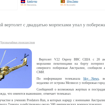
Камбоджа
Шри-Ланка
08:26
Пномпень
08:26
Коломбо
й вертолет с двадцатью морпехами упал у побереж
Чрезвычайные происшествия
Вертолет V22 Osprey ВВС США с 20 ам
морскими пехотинцами на борту потерпел
северного побережья Австралии, сообщили а
СМИ.
По информации телеканала
Sky News
, в
недалеко от острова Мелвилл у побережья горо
Сообщений о возможных жертвах и пострада
ежда, что имеются выжившие, отмечает телеканал.
участие в учениях Predators Run, в которых наряду с военными Австрал
ного Тимора задействованы около 500 американских военнослужащих.