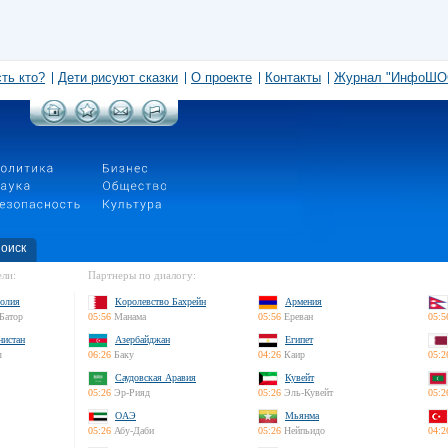
сть кто?
Дети рисуют сказки
О проекте
Контакты
Журнал "ИнфоШО
оиск
ли:
Партнеры по диалогу:
олия
Королевство Бахрейн
Армения
Батор
05:56
Манама
05:56
Ереван
05:5
нистан
Азербайджан
Египет
л
06:26
Баку
04:26
Каир
05:2
Саудовская Аравия
Кувейт
05:26
Эр-Рияд
05:26
Эль-Кувейт
05:2
ОАЭ
Мьянма
05:26
Абу-Даби
05:26
Нейпьидо
04:2