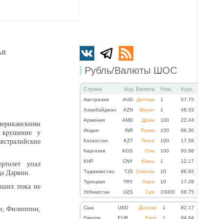
ья
Рубль/Валюты ШОС
Страна
Код
Валюта
Ном.
Курс
Австралия
AUD
Доллар
1
57.75
Азербайджан
AZN
Манат
1
48.33
Армения
AMD
Драм
100
22.44
ериканскими
Индия
INR
Рупия
100
86.30
 крушение у
встралийские
Казахстан
KZT
Тенге
100
17.58
Киргизия
KGS
Сом
100
93.96
КНР
CNY
Юань
1
12.17
ертолет упал
Таджикистан
TJS
Сомони
10
88.85
да Дарвин.
Турецкая
TRY
Лира
10
17.28
вших пока не
Узбекистан
UZS
Сум
10000
68.75
Cша
USD
Доллар
1
82.17
ии, Филиппин,
Eвропа
EUR
Евро
1
94.84