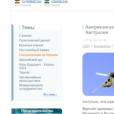
ТАДЖИКИСТАН
УЗБЕКИСТАН
06:26
Душанбе
06:26
Ташкент
Американски
Темы
Австралии
Санкции
Политический диалог
27.08.2023 07:36
Военные учения
США
Безопаcность
Неспокойный Кавказ
Спецоперация на Украине
Шанхайский дух
Игры Будущего - Казань
2024
Туризм
Чрезвычайные
происшествия
Международное
сотрудничество
Все темы »
поступало, есть над
Вертолет принимал 
Индонезии и Восточ