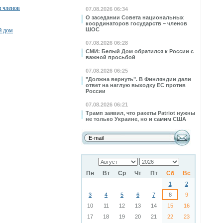
и членов
07.08.2026 06:34
О заседании Совета национальных
координаторов государств – членов
ШОС
й дом
07.08.2026 06:28
СМИ: Белый Дом обратился к России с
важной просьбой
07.08.2026 06:25
"Должна вернуть". В Финляндии дали
ответ на наглую выходку ЕС против
России
07.08.2026 06:21
Трамп заявил, что ракеты Patriot нужны
не только Украине, но и самим США
Пн
Вт
Ср
Чт
Пт
Сб
Вс
1
2
3
4
5
6
7
8
9
10
11
12
13
14
15
16
17
18
19
20
21
22
23