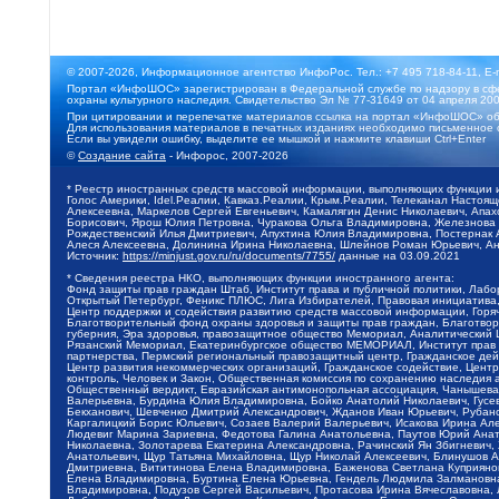
© 2007-2026, Информационное агентство ИнфоРос. Тел.: +7 495 718-84-11, E-
Портал «ИнфоШОС» зарегистрирован в Федеральной службе по надзору в сфе
охраны культурного наследия. Свидетельство Эл № 77-31649 от 04 апреля 200
При цитировании и перепечатке материалов ссылка на портал «ИнфоШОС» об
Для использования материалов в печатных изданиях необходимо письменное 
Если вы увидели ошибку, выделите ее мышкой и нажмите клавиши Ctrl+Enter
©
Создание сайта
- Инфорос, 2007-2026
* Реестр иностранных средств массовой информации, выполняющих функции 
Голос Америки, Idel.Реалии, Кавказ.Реалии, Крым.Реалии, Телеканал Настоя
Алексеевна, Маркелов Сергей Евгеньевич, Камалягин Денис Николаевич, Апах
Борисович, Ярош Юлия Петровна, Чуракова Ольга Владимировна, Железнова М
Рождественский Илья Дмитриевич, Апухтина Юлия Владимировна, Постернак Ал
Алеся Алексеевна, Долинина Ирина Николаевна, Шлейнов Роман Юрьевич, Ани
Источник:
https://minjust.gov.ru/ru/documents/7755/
данные на
03.09.2021
* Сведения реестра НКО, выполняющих функции иностранного агента:
Фонд защиты прав граждан Штаб, Институт права и публичной политики, Лаб
Открытый Петербург, Феникс ПЛЮС, Лига Избирателей, Правовая инициатива, 
Центр поддержки и содействия развитию средств массовой информации, Горя
Благотворительный фонд охраны здоровья и защиты прав граждан, Благотвори
губерния, Эра здоровья, правозащитное общество Мемориал, Аналитический 
Рязанский Мемориал, Екатеринбургское общество МЕМОРИАЛ, Институт прав ч
партнерства, Пермский региональный правозащитный центр, Гражданское де
Центр развития некоммерческих организаций, Гражданское содействие, Цент
контроль, Человек и Закон, Общественная комиссия по сохранению наследия
Общественный вердикт, Евразийская антимонопольная ассоциация, Чанышева 
Валерьевна, Бурдина Юлия Владимировна, Бойко Анатолий Николаевич, Гусев
Бекханович, Шевченко Дмитрий Александрович, Жданов Иван Юрьевич, Рубано
Каргалицкий Борис Юльевич, Созаев Валерий Валерьевич, Исакова Ирина Ал
Людевиг Марина Зариевна, Федотова Галина Анатольевна, Паутов Юрий Анато
Николаевна, Золотарева Екатерина Александровна, Рачинский Ян Збигневич
Анатольевич, Щур Татьяна Михайловна, Щур Николай Алексеевич, Блинушов 
Дмитриевна, Вититинова Елена Владимировна, Баженова Светлана Куприяновн
Елена Владимировна, Буртина Елена Юрьевна, Гендель Людмила Залмановна,
Владимировна, Подузов Сергей Васильевич, Протасова Ирина Вячеславовна, 