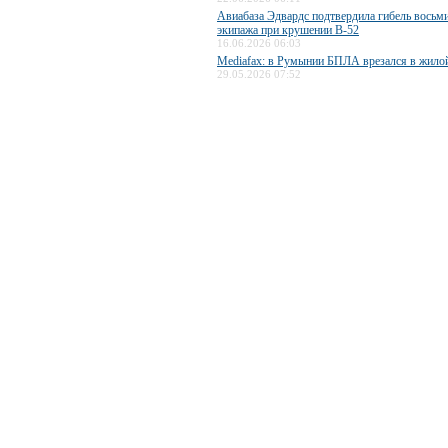
Авиабаза Эдвардс подтвердила гибель восьм
экипажа при крушении B-52
16.06.2026 06:03
Mediafax: в Румынии БПЛА врезался в жило
29.05.2026 07:52