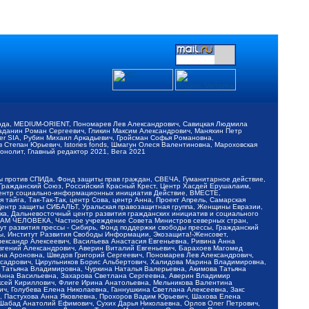
обода, MEDIUM-ORIENT, Пономарев Лев Александрович, Савицкая Людмила
Баданин Роман Сергеевич, Гликин Максим Александрович, Маняхин Петр
er SIA, Рубин Михаил Аркадьевич, Гройсман Софья Романовна,
Степан Юрьевич, Istories fonds, Шмагун Олеся Валентиновна, Мароховская
нолит, Главный редактор 2021, Вега 2021
Мы против СПИДа, Фонд защиты прав граждан, СВЕЧА, Гуманитарное действие,
 Гражданский Союз, Российский Красный Крест, Центр Хасдей Ерушалаим,
 Центр социально-информационных инициатив Действие, ВМЕСТЕ,
айга, Так-Так-Так, центр Сова, центр Анна, Проект Апрель, Самарская
Центр защиты СИБАЛЬТ, Уральская правозащитная группа, Женщины Евразии,
ка, Дальневосточный центр развития гражданских инициатив и социального
АВАМ ЧЕЛОВЕКА, Частное учреждение Совета Министров северных стран,
т развития прессы - Сибирь, Фонд поддержки свободы прессы, Гражданский
ы, Институт Развития Свободы Информации, Экозащита!-Женсовет,
ександр Алексеевич, Васильева Анастасия Евгеньевна, Ривина Анна
вгений Александрович, Аверин Виталий Евгеньевич, Барахоев Магомед
на Ароновна, Шведов Григорий Сергеевич, Пономарев Лев Александрович,
ксадрович, Цирульников Борис Альбертович, Халидова Марина Владимировна,
 Татьяна Владимировна, Чуркина Наталья Валерьевна, Акимова Татьяна
 Анна Васильевна, Захарова Светлана Сергеевна, Аверин Владимир
ксей Кириллович, Флиге Ирина Анатольевна, Мельникова Валентина
, Голубева Елена Николаевна, Ганнушкина Светлана Алексеевна, Закс
, Пастухова Анна Яковлевна, Прохоров Вадим Юрьевич, Шахова Елена
 Шабад Анатолий Ефимович, Сухих Дарья Николаевна, Орлов Олег Петрович,