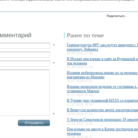
Поделиться…
омментарий
Ранее по теме
Генпрокуратура ФРГ расследует инцидента с
*
аэропорту Лейпцига
06.08.2026 21:39
В Москве при взрыве в кафе на Кудринской 
*
три человека
01.08.2026 21:16
Испания мобилизовала армию из-за прорыва
мигрантами из Марокко
31.07.2026 07:01
Взрывы произошли недалеко от гостиницы в 
остановился Макрон
07.07.2026 11:24
В Турции упал украинский БПЛА со взрывча
01.07.2026 18:56
В Венесуэле количество жертв землетрясения
*
25.06.2026 17:14
У берегов Севастополя произошло 19 землет
22.06.2026 23:01
При взрыве на заводе в Катаре пострадали 
человека
22.06.2026 06:11