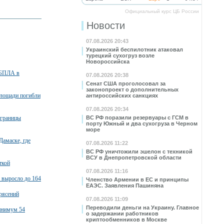
Официальный курс ЦБ России
Новости
07.08.2026 20:43
Украинский беспилотник атаковал
турецкий сухогруз возле
Новороссийска
 БПЛА в
07.08.2026 20:38
Сенат США проголосовал за
законопроект о дополнительных
площади погибли
антироссийских санкциях
07.08.2026 20:34
 границы
ВС РФ поразили резервуары с ГСМ в
порту Южный и два сухогруза в Черном
море
Дамаске, где
07.08.2026 11:22
ВС РФ уничтожили эшелон с техникой
ВСУ в Днепропетровской области
ткой
07.08.2026 11:16
 выросло до 164
Членство Армении в ЕС и принципы
ЕАЭС. Заявления Пашиняна
рясений
07.08.2026 11:09
Переводили деньги на Украину. Главное
минимум 54
о задержании работников
криптообменников в Москве