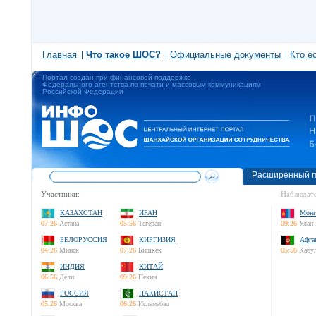
Главная
Что такое ШОС?
Официальные документы
Кто е
Портал создан при финансовой поддержке
Федерального агентства по печати и массовым коммуникациям
Российской Федерации
Расширенный п
Участники:
Наблюдате
КАЗАХСТАН
ИРАН
Монг
07:26
Астана
05:56
Тегеран
09:26
Улан-
БЕЛОРУССИЯ
КИРГИЗИЯ
Афга
04:26
Минск
07:26
Бишкек
05:56
Кабу
ИНДИЯ
КИТАЙ
06:56
Дели
09:26
Пекин
РОССИЯ
ПАКИСТАН
05:26
Москва
06:26
Исламабад