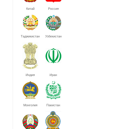
Китай
Россия
Таджикистан
Узбекистан
Индия
Иран
Монголия
Пакистан