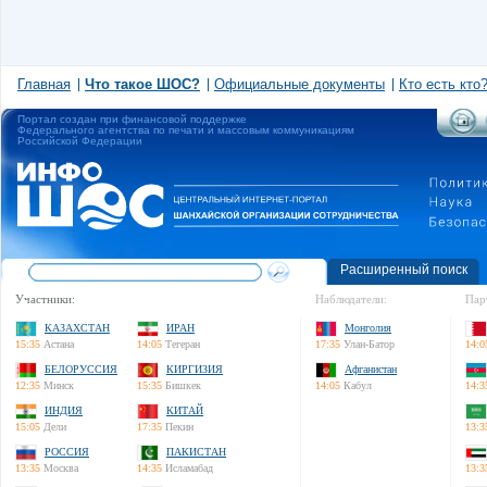
Главная
Что такое ШОС?
Официальные документы
Кто есть кто
Портал создан при финансовой поддержке
Федерального агентства по печати и массовым коммуникациям
Российской Федерации
Расширенный поиск
Участники:
Наблюдатели:
Пар
КАЗАХСТАН
ИРАН
Монголия
15:35
Астана
14:05
Тегеран
17:35
Улан-Батор
14:0
БЕЛОРУССИЯ
КИРГИЗИЯ
Афганистан
12:35
Минск
15:35
Бишкек
14:05
Кабул
14:3
ИНДИЯ
КИТАЙ
15:05
Дели
17:35
Пекин
13:3
РОССИЯ
ПАКИСТАН
13:35
Москва
14:35
Исламабад
13:3