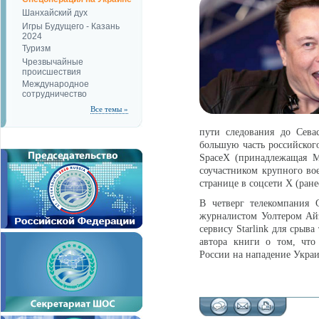
Шанхайский дух
Игры Будущего - Казань
2024
Туризм
Чрезвычайные
происшествия
Международное
сотрудничество
Все темы »
пути следования до Сева
большую часть российского
SpaceX (принадлежащая М
соучастником крупного вое
странице в соцсети X (ранее
В четверг телекомпания
журналистом Уолтером Ай
сервису Starlink для сры
автора книги о том, что
России на нападение Укра