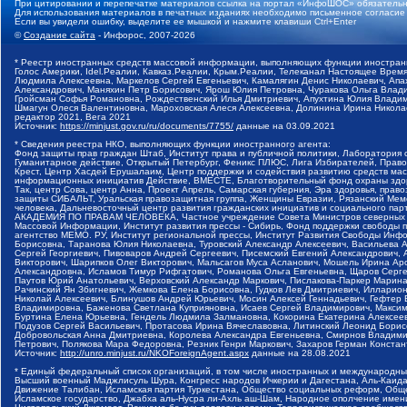
При цитировании и перепечатке материалов ссылка на портал «ИнфоШОС» обязательн
Для использования материалов в печатных изданиях необходимо письменное согласие
Если вы увидели ошибку, выделите ее мышкой и нажмите клавиши Ctrl+Enter
©
Создание сайта
- Инфорос, 2007-2026
* Реестр иностранных средств массовой информации, выполняющих функции иностранн
Голос Америки, Idel.Реалии, Кавказ.Реалии, Крым.Реалии, Телеканал Настоящее Время
Людмила Алексеевна, Маркелов Сергей Евгеньевич, Камалягин Денис Николаевич, Апах
Александрович, Маняхин Петр Борисович, Ярош Юлия Петровна, Чуракова Ольга Влади
Гройсман Софья Романовна, Рождественский Илья Дмитриевич, Апухтина Юлия Владимир
Шмагун Олеся Валентиновна, Мароховская Алеся Алексеевна, Долинина Ирина Никола
редактор 2021, Вега 2021
Источник:
https://minjust.gov.ru/ru/documents/7755/
данные на
03.09.2021
* Сведения реестра НКО, выполняющих функции иностранного агента:
Фонд защиты прав граждан Штаб, Институт права и публичной политики, Лаборатория
Гуманитарное действие, Открытый Петербург, Феникс ПЛЮС, Лига Избирателей, Правов
Крест, Центр Хасдей Ерушалаим, Центр поддержки и содействия развитию средств мас
информационных инициатив Действие, ВМЕСТЕ, Благотворительный фонд охраны здоров
Так, центр Сова, центр Анна, Проект Апрель, Самарская губерния, Эра здоровья, пр
защиты СИБАЛЬТ, Уральская правозащитная группа, Женщины Евразии, Рязанский Мемо
человека, Дальневосточный центр развития гражданских инициатив и социального пар
АКАДЕМИЯ ПО ПРАВАМ ЧЕЛОВЕКА, Частное учреждение Совета Министров северных стр
Массовой Информации, Институт развития прессы - Сибирь, Фонд поддержки свободы 
агентство МЕМО. РУ, Институт региональной прессы, Институт Развития Свободы Инф
Борисовна, Таранова Юлия Николаевна, Туровский Александр Алексеевич, Васильева 
Сергей Георгиевич, Пивоваров Андрей Сергеевич, Писемский Евгений Александрович,
Викторович, Шарипков Олег Викторович, Мальсагов Муса Асланович, Мошель Ирина Ар
Александровна, Исламов Тимур Рифгатович, Романова Ольга Евгеньевна, Щаров Серг
Паутов Юрий Анатольевич, Верховский Александр Маркович, Пислакова-Паркер Марина
Рачинский Ян Збигневич, Жемкова Елена Борисовна, Гудков Лев Дмитриевич, Иллари
Николай Алексеевич, Блинушов Андрей Юрьевич, Мосин Алексей Геннадьевич, Гефтер
Владимировна, Баженова Светлана Куприяновна, Исаев Сергей Владимирович, Максим
Буртина Елена Юрьевна, Гендель Людмила Залмановна, Кокорина Екатерина Алексеев
Подузов Сергей Васильевич, Протасова Ирина Вячеславовна, Литинский Леонид Борис
Добровольская Анна Дмитриевна, Королева Александра Евгеньевна, Смирнов Владими
Петрович, Полякова Мара Федоровна, Резник Генри Маркович, Захаров Герман Конста
Источник:
http://unro.minjust.ru/NKOForeignAgent.aspx
данные на
28.08.2021
* Единый федеральный список организаций, в том числе иностранных и международны
Высший военный Маджлисуль Шура, Конгресс народов Ичкерии и Дагестана, Аль-Каида, 
Движение Талибан, Исламская партия Туркестана, Общество социальных реформ, Общес
Исламское государство, Джабха аль-Нусра ли-Ахль аш-Шам, Народное ополчение имен