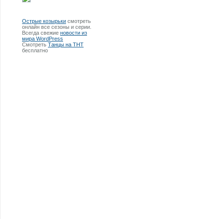
Острые козырьки
смотреть
онлайн все сезоны и серии.
Всегда свежие
новости из
мира WordPress
Смотреть
Танцы на ТНТ
бесплатно