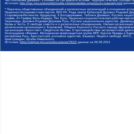
Чистопольский Джамаат, Рохнамо ба суи давлати исломи, Террористическое сообщест
Источник:
http://nac.gov.ru/terroristicheskie-i-ekstremistskie-organizacii-i-materialy.html
данные
* Перечень общественных объединений и религиозных организаций в отношении котор
Национал-большевистская партия, ВЕК РА, Рада земли Кубанской Духовно Родовой Де
Староверов-Инглингов, Нурджулар, К Богодержавию, Таблиги Джамаат, Русское наци
славян, Ат-Такфир Валь-Хиджра, Пит Буль, Национал-социалистическая рабочая парт
Череповца, Духовно-Родовая Держава Русь, Русское национальное единство, Древнер
Кровь и Честь, О свободе совести и о религиозных объединениях, Омская организаци
религиозная организация п. Боровский, Община Коренного Русского народа Щелковског
организация «Братство», Свидетели Иеговы, О противодействии экстремистской деяте
болельщиков «Фирма», Молодежная правозащитная группа МПГ, Курсом Правды и Единен
республика Русь, Арестантское уголовное единство, Башкорт, Нация и свобода, W.H.С
прав граждан, Штабы Навального
Источник:
https://minjust.gov.ru/ru/documents/7822/
данные на
06.08.2021