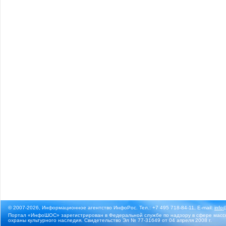
© 2007-2026, Информационное агентство ИнфоРос. Тел.: +7 495 718-84-11, E-mail:
info
Портал «ИнфоШОС» зарегистрирован в Федеральной службе по надзору в сфере массо
охраны культурного наследия. Свидетельство Эл № 77-31649 от 04 апреля 2008 г.