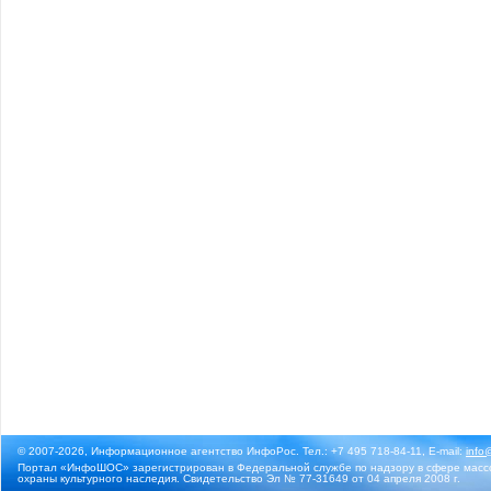
© 2007-2026, Информационное агентство ИнфоРос. Тел.: +7 495 718-84-11, E-mail:
info
Портал «ИнфоШОС» зарегистрирован в Федеральной службе по надзору в сфере массо
охраны культурного наследия. Свидетельство Эл № 77-31649 от 04 апреля 2008 г.