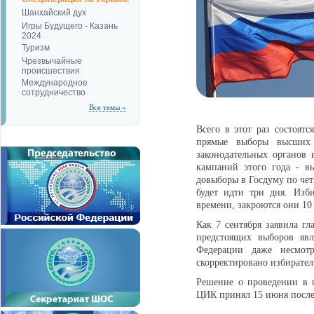
Шанхайский дух
Игры Будущего - Казань
2024
Туризм
Чрезвычайные
происшествия
Международное
сотрудничество
Все темы »
Всего в этот раз состоят
прямые выборы высших 
законодательных органов 
кампаний этого года - в
довыборы в Госдуму по че
будет идти три дня. Изби
времени, закроются они 10 
Как 7 сентября заявила г
предстоящих выборов явл
Федерации даже несмот
скорректировано избирател
Решение о проведении в 
ЦИК принял 15 июня после