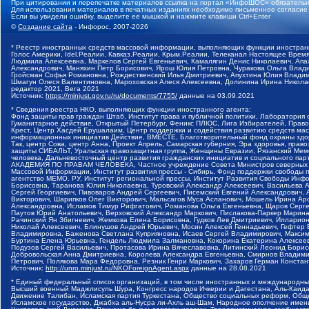
При цитировании и перепечатке материалов ссылка на портал «ИнфоШОС» обязательн
Для использования материалов в печатных изданиях необходимо письменное согласие
Если вы увидели ошибку, выделите ее мышкой и нажмите клавиши Ctrl+Enter
©
Создание сайта
- Инфорос, 2007-2026
* Реестр иностранных средств массовой информации, выполняющих функции иностранн
Голос Америки, Idel.Реалии, Кавказ.Реалии, Крым.Реалии, Телеканал Настоящее Время
Людмила Алексеевна, Маркелов Сергей Евгеньевич, Камалягин Денис Николаевич, Апах
Александрович, Маняхин Петр Борисович, Ярош Юлия Петровна, Чуракова Ольга Влади
Гройсман Софья Романовна, Рождественский Илья Дмитриевич, Апухтина Юлия Владимир
Шмагун Олеся Валентиновна, Мароховская Алеся Алексеевна, Долинина Ирина Никола
редактор 2021, Вега 2021
Источник:
https://minjust.gov.ru/ru/documents/7755/
данные на
03.09.2021
* Сведения реестра НКО, выполняющих функции иностранного агента:
Фонд защиты прав граждан Штаб, Институт права и публичной политики, Лаборатория
Гуманитарное действие, Открытый Петербург, Феникс ПЛЮС, Лига Избирателей, Правов
Крест, Центр Хасдей Ерушалаим, Центр поддержки и содействия развитию средств мас
информационных инициатив Действие, ВМЕСТЕ, Благотворительный фонд охраны здоров
Так, центр Сова, центр Анна, Проект Апрель, Самарская губерния, Эра здоровья, пр
защиты СИБАЛЬТ, Уральская правозащитная группа, Женщины Евразии, Рязанский Мемо
человека, Дальневосточный центр развития гражданских инициатив и социального пар
АКАДЕМИЯ ПО ПРАВАМ ЧЕЛОВЕКА, Частное учреждение Совета Министров северных стр
Массовой Информации, Институт развития прессы - Сибирь, Фонд поддержки свободы 
агентство МЕМО. РУ, Институт региональной прессы, Институт Развития Свободы Инф
Борисовна, Таранова Юлия Николаевна, Туровский Александр Алексеевич, Васильева 
Сергей Георгиевич, Пивоваров Андрей Сергеевич, Писемский Евгений Александрович,
Викторович, Шарипков Олег Викторович, Мальсагов Муса Асланович, Мошель Ирина Ар
Александровна, Исламов Тимур Рифгатович, Романова Ольга Евгеньевна, Щаров Серг
Паутов Юрий Анатольевич, Верховский Александр Маркович, Пислакова-Паркер Марина
Рачинский Ян Збигневич, Жемкова Елена Борисовна, Гудков Лев Дмитриевич, Иллари
Николай Алексеевич, Блинушов Андрей Юрьевич, Мосин Алексей Геннадьевич, Гефтер
Владимировна, Баженова Светлана Куприяновна, Исаев Сергей Владимирович, Максим
Буртина Елена Юрьевна, Гендель Людмила Залмановна, Кокорина Екатерина Алексеев
Подузов Сергей Васильевич, Протасова Ирина Вячеславовна, Литинский Леонид Борис
Добровольская Анна Дмитриевна, Королева Александра Евгеньевна, Смирнов Владими
Петрович, Полякова Мара Федоровна, Резник Генри Маркович, Захаров Герман Конста
Источник:
http://unro.minjust.ru/NKOForeignAgent.aspx
данные на
28.08.2021
* Единый федеральный список организаций, в том числе иностранных и международны
Высший военный Маджлисуль Шура, Конгресс народов Ичкерии и Дагестана, Аль-Каида, 
Движение Талибан, Исламская партия Туркестана, Общество социальных реформ, Общес
Исламское государство, Джабха аль-Нусра ли-Ахль аш-Шам, Народное ополчение имен