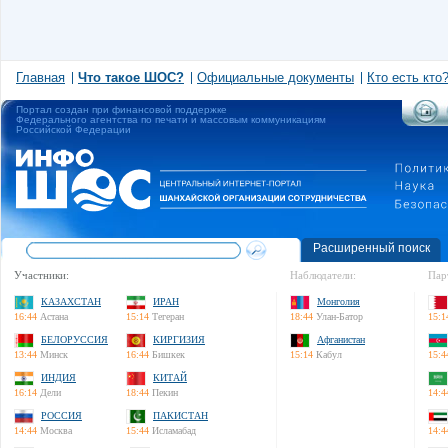
Главная
Что такое ШОС?
Официальные документы
Кто есть кто
Портал создан при финансовой поддержке
Федерального агентства по печати и массовым коммуникациям
Российской Федерации
Расширенный поиск
Участники:
Наблюдатели:
Пар
КАЗАХСТАН
ИРАН
Монголия
16:44
Астана
15:14
Тегеран
18:44
Улан-Батор
15:1
БЕЛОРУССИЯ
КИРГИЗИЯ
Афганистан
13:44
Минск
16:44
Бишкек
15:14
Кабул
15:4
ИНДИЯ
КИТАЙ
16:14
Дели
18:44
Пекин
14:4
РОССИЯ
ПАКИСТАН
14:44
Москва
15:44
Исламабад
14:4