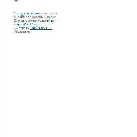
Острые козырьки
смотреть
онлайн все сезоны и серии.
Всегда свежие
новости из
мира WordPress
Смотреть
Танцы на ТНТ
бесплатно