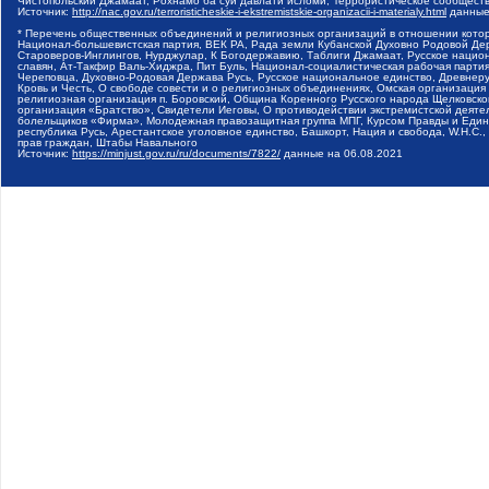
Чистопольский Джамаат, Рохнамо ба суи давлати исломи, Террористическое сообщест
Источник:
http://nac.gov.ru/terroristicheskie-i-ekstremistskie-organizacii-i-materialy.html
данные
* Перечень общественных объединений и религиозных организаций в отношении котор
Национал-большевистская партия, ВЕК РА, Рада земли Кубанской Духовно Родовой Де
Староверов-Инглингов, Нурджулар, К Богодержавию, Таблиги Джамаат, Русское наци
славян, Ат-Такфир Валь-Хиджра, Пит Буль, Национал-социалистическая рабочая парт
Череповца, Духовно-Родовая Держава Русь, Русское национальное единство, Древнер
Кровь и Честь, О свободе совести и о религиозных объединениях, Омская организаци
религиозная организация п. Боровский, Община Коренного Русского народа Щелковског
организация «Братство», Свидетели Иеговы, О противодействии экстремистской деяте
болельщиков «Фирма», Молодежная правозащитная группа МПГ, Курсом Правды и Единен
республика Русь, Арестантское уголовное единство, Башкорт, Нация и свобода, W.H.С
прав граждан, Штабы Навального
Источник:
https://minjust.gov.ru/ru/documents/7822/
данные на
06.08.2021