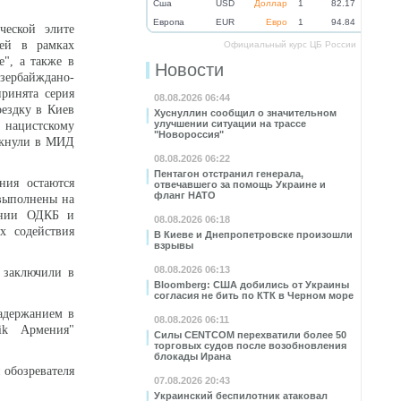
Cша
USD
Доллар
1
82.17
Eвропа
EUR
Евро
1
94.84
ческой элите
зей в рамках
Официальный курс ЦБ России
е", а также в
Новости
зербайждано-
ринята серия
08.08.2026 06:44
оездку в Киев
Хуснуллин сообщил о значительном
улучшении ситуации на трассе
 нацистскому
"Новороссия"
ркнули в МИД
08.08.2026 06:22
Пентагон отстранил генерала,
ния остаются
отвечавшего за помощь Украине и
фланг НАТО
выполнены на
линии ОДКБ и
08.08.2026 06:18
х содействия
В Киеве и Днепропетровске произошли
взрывы
08.08.2026 06:13
- заключили в
Bloomberg: США добились от Украины
согласия не бить по КТК в Черном море
адержанием в
08.08.2026 06:11
ik Армения"
Силы CENTCOM перехватили более 50
торговых судов после возобновления
блокады Ирана
 обозревателя
07.08.2026 20:43
Украинский беспилотник атаковал