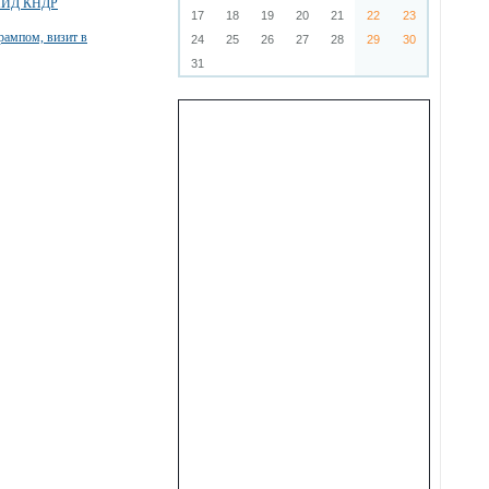
й МИД КНДР
17
18
19
20
21
22
23
Трампом, визит в
24
25
26
27
28
29
30
31