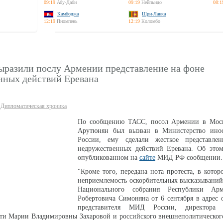
09:19
Абу-Даби
09:19
Нейпьидо
08:1
Камбоджа
Шри-Ланка
12:19
Пномпень
12:19
Коломбо
разили послу Армении представление на фоне
нных действий Еревана
Дипломатическая хроника
По сообщению ТАСС, посол Армении в Мос
Арутюнян был вызван в Министерство ино
России, ему сделали жесткое представле
недружественных действий Еревана. Об этом
опубликованном на
сайте
МИД РФ сообщении.
"Кроме того, передана нота протеста, в котор
неприемлемость оскорбительных высказываний
Национального собрания Республики Ар
Робертовича Симоняна от 6 сентября в адрес
представителя МИД России, директора д
ти Марии Владимировны Захаровой и российского внешнеполитического