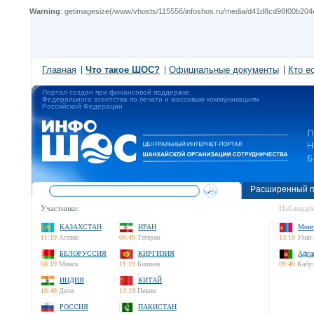
Warning
: getimagesize(/www/vhosts/115556/infoshos.ru/media/d41d8cd98f00b204e9
Главная
Что такое ШОС?
Официальные документы
Кто е
Портал создан при финансовой поддержке
Федерального агентства по печати и массовым коммуникациям
Российской Федерации
Расширенный п
Участники:
Наблюдате
КАЗАХСТАН
ИРАН
Монг
11:19
Астана
09:49
Тегеран
13:19
Улан-
БЕЛОРУССИЯ
КИРГИЗИЯ
Афга
08:19
Минск
11:19
Бишкек
09:49
Кабу
ИНДИЯ
КИТАЙ
10:49
Дели
13:19
Пекин
РОССИЯ
ПАКИСТАН