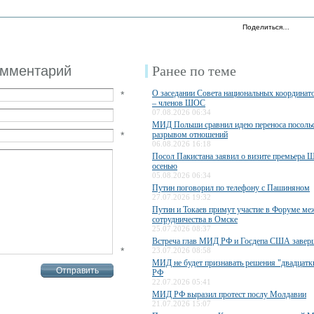
Поделиться…
омментарий
Ранее по теме
О заседании Совета национальных координато
*
– членов ШОС
07.08.2026 06:34
МИД Польши сравнил идею переноса посольс
*
разрывом отношений
06.08.2026 16:18
Посол Пакистана заявил о визите премьера 
осенью
05.08.2026 06:34
Путин поговорил по телефону с Пашиняном
27.07.2026 19:32
Путин и Токаев примут участие в Форуме ме
сотрудничества в Омске
25.07.2026 08:37
Встреча глав МИД РФ и Госдепа США завер
*
23.07.2026 08:58
МИД не будет признавать решения "двадцатки
РФ
22.07.2026 05:41
МИД РФ выразил протест послу Молдавии
21.07.2026 15:07