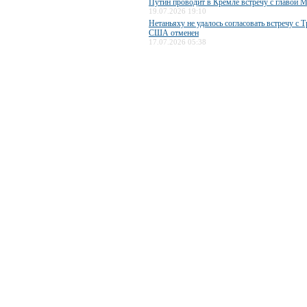
Путин проводит в Кремле встречу с главо
19.07.2026 19:10
Нетаньяху не удалось согласовать встречу с 
США отменен
17.07.2026 05:38