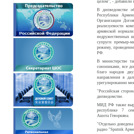
целом", - добавили 
В дипведомстве о
Республики Армен
Организации Догов
реализуемости ком
армянской нормали
недружественных ш
супруги премьер-м
режиму, проведени
РФ.
В министерстве та
союзниками, все д
благо народов дву
направления в дал
урегулированию ме
"Российская сторон
дипведомстве.
МИД РФ также выра
республике 7 сен
Ашота Геворкяна.
"Отдельно доведена
радио "Sputnik Арм