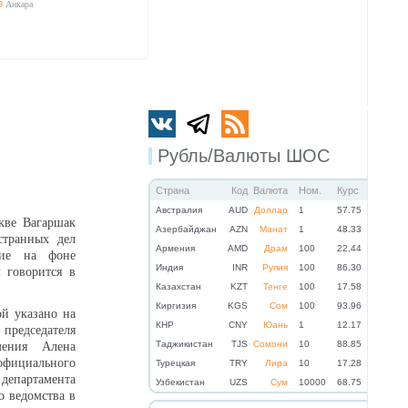
9
Анкара
Рубль/Валюты ШОС
Страна
Код
Валюта
Ном.
Курс
Австралия
AUD
Доллар
1
57.75
кве Вагаршак
Азербайджан
AZN
Манат
1
48.33
странных дел
Армения
AMD
Драм
100
22.44
ние на фоне
Индия
INR
Рупия
100
86.30
 говорится в
Казахстан
KZT
Тенге
100
17.58
Киргизия
KGS
Сом
100
93.96
ой указано на
КНР
CNY
Юань
1
12.17
 председателя
Таджикистан
TJS
Сомони
10
88.85
мения Алена
 официального
Турецкая
TRY
Лира
10
17.28
епартамента
Узбекистан
UZS
Сум
10000
68.75
 ведомства в