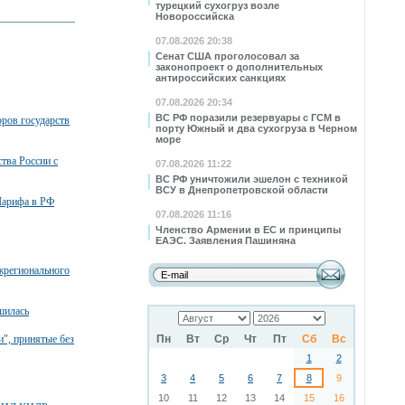
турецкий сухогруз возле
Новороссийска
07.08.2026 20:38
Сенат США проголосовал за
законопроект о дополнительных
антироссийских санкциях
07.08.2026 20:34
ВС РФ поразили резервуары с ГСМ в
ров государств
порту Южный и два сухогруза в Черном
море
тва России с
07.08.2026 11:22
ВС РФ уничтожили эшелон с техникой
ВСУ в Днепропетровской области
Шарифа в РФ
07.08.2026 11:16
Членство Армении в ЕС и принципы
ЕАЭС. Заявления Пашиняна
жрегионального
шилась
", принятые без
Пн
Вт
Ср
Чт
Пт
Сб
Вс
1
2
3
4
5
6
7
8
9
10
11
12
13
14
15
16