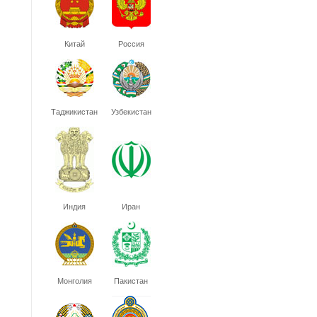
Китай
Россия
Таджикистан
Узбекистан
Индия
Иран
Монголия
Пакистан