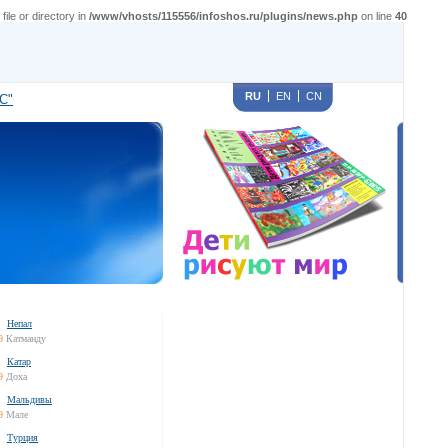
le or directory in
/www/vhosts/115556/infoshos.ru/plugins/news.php
on line
40
RU
EN
CN
С"
Непал
9
Катманду
Катар
9
Доха
Мальдивы
9
Мале
Турция