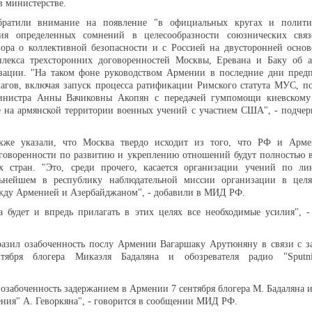
в министерстве.
братили внимание на появление "в официальных кругах и полити
ия определенных сомнений в целесообразности союзнических свя
ора о коллективной безопасности и с Россией на двусторонней основ
плекса трехсторонних договоренностей Москвы, Еревана и Баку об а
зации. "На таком фоне руководством Армении в последние дни предп
агов, включая запуск процесса ратификации Римского статута МУС, п
инистра Aнны Вачиковны Акопян с передачей гумпомощи киевскому
е на армянской территории военных учений с участием США", - подче
кже указали, что Москва твердо исходит из того, что РФ и Арме
оговоренности по развитию и укреплению отношений будут полностью 
х стран. "Это, среди прочего, касается организации учений по 
ьнейшем в республику наблюдательной миссии организации в целя
жду Арменией и Азербайджаном", - добавили в МИД РФ.
а будет и впредь прилагать в этих целях все необходимые усилия", 
зил озабоченность послу Армении Вагаршаку Арутюняну в связи с з
тября блогера Микаэля Бадаляна и обозревателя радио "Sputn
 озабоченность задержанием в Армении 7 сентября блогера М. Бадаляна и
ения" А. Геворкяна", - говорится в сообщении МИД РФ.