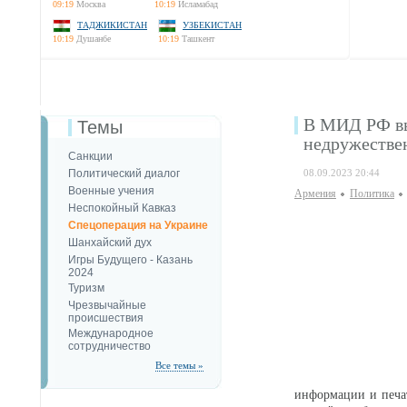
09:19
Москва
10:19
Исламабад
ТАДЖИКИСТАН
УЗБЕКИСТАН
10:19
Душанбе
10:19
Ташкент
В МИД РФ вы
Темы
недружестве
Санкции
Политический диалог
08.09.2023 20:44
Военные учения
Армения
Политика
Неспокойный Кавказ
Спецоперация на Украине
Шанхайский дух
Игры Будущего - Казань
2024
Туризм
Чрезвычайные
происшествия
Международное
сотрудничество
Все темы »
информации и печа