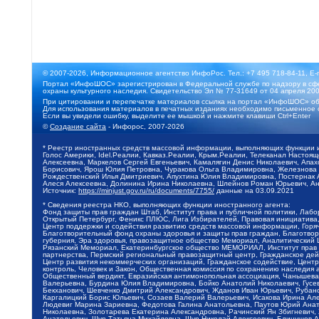
© 2007-2026, Информационное агентство ИнфоРос. Тел.: +7 495 718-84-11, E-
Портал «ИнфоШОС» зарегистрирован в Федеральной службе по надзору в сфе
охраны культурного наследия. Свидетельство Эл № 77-31649 от 04 апреля 200
При цитировании и перепечатке материалов ссылка на портал «ИнфоШОС» об
Для использования материалов в печатных изданиях необходимо письменное 
Если вы увидели ошибку, выделите ее мышкой и нажмите клавиши Ctrl+Enter
©
Создание сайта
- Инфорос, 2007-2026
* Реестр иностранных средств массовой информации, выполняющих функции 
Голос Америки, Idel.Реалии, Кавказ.Реалии, Крым.Реалии, Телеканал Настоя
Алексеевна, Маркелов Сергей Евгеньевич, Камалягин Денис Николаевич, Апах
Борисович, Ярош Юлия Петровна, Чуракова Ольга Владимировна, Железнова М
Рождественский Илья Дмитриевич, Апухтина Юлия Владимировна, Постернак Ал
Алеся Алексеевна, Долинина Ирина Николаевна, Шлейнов Роман Юрьевич, Ани
Источник:
https://minjust.gov.ru/ru/documents/7755/
данные на
03.09.2021
* Сведения реестра НКО, выполняющих функции иностранного агента:
Фонд защиты прав граждан Штаб, Институт права и публичной политики, Лаб
Открытый Петербург, Феникс ПЛЮС, Лига Избирателей, Правовая инициатива, 
Центр поддержки и содействия развитию средств массовой информации, Горя
Благотворительный фонд охраны здоровья и защиты прав граждан, Благотвори
губерния, Эра здоровья, правозащитное общество Мемориал, Аналитический 
Рязанский Мемориал, Екатеринбургское общество МЕМОРИАЛ, Институт прав ч
партнерства, Пермский региональный правозащитный центр, Гражданское де
Центр развития некоммерческих организаций, Гражданское содействие, Цент
контроль, Человек и Закон, Общественная комиссия по сохранению наследия
Общественный вердикт, Евразийская антимонопольная ассоциация, Чанышева 
Валерьевна, Бурдина Юлия Владимировна, Бойко Анатолий Николаевич, Гусев
Бекханович, Шевченко Дмитрий Александрович, Жданов Иван Юрьевич, Рубано
Каргалицкий Борис Юльевич, Созаев Валерий Валерьевич, Исакова Ирина Ал
Людевиг Марина Зариевна, Федотова Галина Анатольевна, Паутов Юрий Анато
Николаевна, Золотарева Екатерина Александровна, Рачинский Ян Збигневич
Анатольевич, Щур Татьяна Михайловна, Щур Николай Алексеевич, Блинушов 