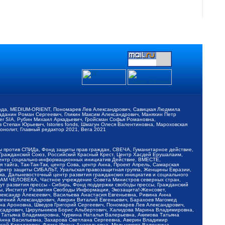
обода, MEDIUM-ORIENT, Пономарев Лев Александрович, Савицкая Людмила
Баданин Роман Сергеевич, Гликин Максим Александрович, Маняхин Петр
er SIA, Рубин Михаил Аркадьевич, Гройсман Софья Романовна,
Степан Юрьевич, Istories fonds, Шмагун Олеся Валентиновна, Мароховская
нолит, Главный редактор 2021, Вега 2021
Мы против СПИДа, Фонд защиты прав граждан, СВЕЧА, Гуманитарное действие,
 Гражданский Союз, Российский Красный Крест, Центр Хасдей Ерушалаим,
 Центр социально-информационных инициатив Действие, ВМЕСТЕ,
айга, Так-Так-Так, центр Сова, центр Анна, Проект Апрель, Самарская
Центр защиты СИБАЛЬТ, Уральская правозащитная группа, Женщины Евразии,
ка, Дальневосточный центр развития гражданских инициатив и социального
АВАМ ЧЕЛОВЕКА, Частное учреждение Совета Министров северных стран,
т развития прессы - Сибирь, Фонд поддержки свободы прессы, Гражданский
ы, Институт Развития Свободы Информации, Экозащита!-Женсовет,
ександр Алексеевич, Васильева Анастасия Евгеньевна, Ривина Анна
вгений Александрович, Аверин Виталий Евгеньевич, Барахоев Магомед
на Ароновна, Шведов Григорий Сергеевич, Пономарев Лев Александрович,
ксадрович, Цирульников Борис Альбертович, Халидова Марина Владимировна,
 Татьяна Владимировна, Чуркина Наталья Валерьевна, Акимова Татьяна
 Анна Васильевна, Захарова Светлана Сергеевна, Аверин Владимир
ксей Кириллович, Флиге Ирина Анатольевна, Мельникова Валентина