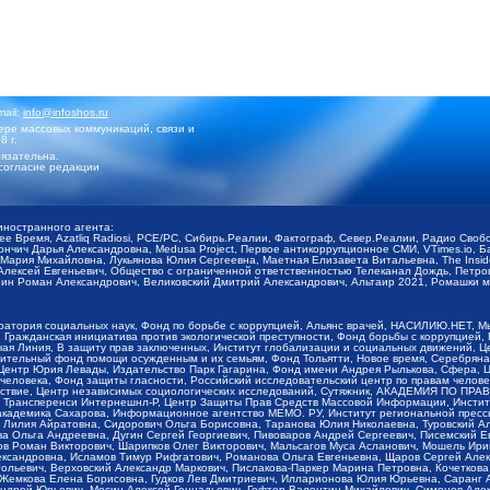
mail:
info@infoshos.ru
ре массовых коммуникаций, связи и
8 г.
язательна.
согласие редакции
иностранного агента:
щее Время, Azatliq Radiosi, PCE/PC, Сибирь.Реалии, Фактограф, Север.Реалии, Радио Св
ончич Дарья Александровна, Medusa Project, Первое антикоррупционное СМИ, VTimes.io, 
ария Михайловна, Лукьянова Юлия Сергеевна, Маетная Елизавета Витальевна, The Insid
ексей Евгеньевич, Общество с ограниченной ответственностью Телеканал Дождь, Петров 
н Роман Александрович, Великовский Дмитрий Александрович, Альтаир 2021, Ромашки мо
оратория социальных наук, Фонд по борьбе с коррупцией, Альянс врачей, НАСИЛИЮ.НЕТ, 
Гражданская инициатива против экологической преступности, Фонд борьбы с коррупцией,
чая Линия, В защиту прав заключенных, Институт глобализации и социальных движений,
тельный фонд помощи осужденным и их семьям, Фонд Тольятти, Новое время, Серебряная т
Центр Юрия Левады, Издательство Парк Гагарина, Фонд имени Андрея Рылькова, Сфера, 
еловека, Фонд защиты гласности, Российский исследовательский центр по правам челове
йствие, Центр независимых социологических исследований, Сутяжник, АКАДЕМИЯ ПО ПР
р Трансперенси Интернешнл-Р, Центр Защиты Прав Средств Массовой Информации, Институ
 академика Сахарова, Информационное агентство МЕМО. РУ, Институт региональной пресс
Лилия Айратовна, Сидорович Ольга Борисовна, Таранова Юлия Николаевна, Туровский Ал
а Ольга Андреевна, Дугин Сергей Георгиевич, Пивоваров Андрей Сергеевич, Писемский Е
в Роман Викторович, Шарипков Олег Викторович, Мальсагов Муса Асланович, Мошель Ири
ександровна, Исламов Тимур Рифгатович, Романова Ольга Евгеньевна, Щаров Сергей Але
льевич, Верховский Александр Маркович, Пислакова-Паркер Марина Петровна, Кочеткова
, Жемкова Елена Борисовна, Гудков Лев Дмитриевич, Илларионова Юлия Юрьевна, Саранг
Андрей Юрьевич, Мосин Алексей Геннадьевич, Гефтер Валентин Михайлович, Симонов Але