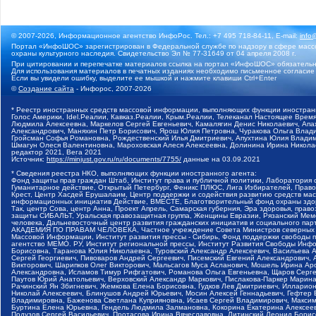
© 2007-2026, Информационное агентство ИнфоРос. Тел.: +7 495 718-84-11, E-mail:
info
Портал «ИнфоШОС» зарегистрирован в Федеральной службе по надзору в сфере массо
охраны культурного наследия. Свидетельство Эл № 77-31649 от 04 апреля 2008 г.
При цитировании и перепечатке материалов ссылка на портал «ИнфоШОС» обязательн
Для использования материалов в печатных изданиях необходимо письменное согласие
Если вы увидели ошибку, выделите ее мышкой и нажмите клавиши Ctrl+Enter
©
Создание сайта
- Инфорос, 2007-2026
* Реестр иностранных средств массовой информации, выполняющих функции иностранн
Голос Америки, Idel.Реалии, Кавказ.Реалии, Крым.Реалии, Телеканал Настоящее Время
Людмила Алексеевна, Маркелов Сергей Евгеньевич, Камалягин Денис Николаевич, Апах
Александрович, Маняхин Петр Борисович, Ярош Юлия Петровна, Чуракова Ольга Влади
Гройсман Софья Романовна, Рождественский Илья Дмитриевич, Апухтина Юлия Владимир
Шмагун Олеся Валентиновна, Мароховская Алеся Алексеевна, Долинина Ирина Никола
редактор 2021, Вега 2021
Источник:
https://minjust.gov.ru/ru/documents/7755/
данные на
03.09.2021
* Сведения реестра НКО, выполняющих функции иностранного агента:
Фонд защиты прав граждан Штаб, Институт права и публичной политики, Лаборатория
Гуманитарное действие, Открытый Петербург, Феникс ПЛЮС, Лига Избирателей, Правов
Крест, Центр Хасдей Ерушалаим, Центр поддержки и содействия развитию средств мас
информационных инициатив Действие, ВМЕСТЕ, Благотворительный фонд охраны здоров
Так, центр Сова, центр Анна, Проект Апрель, Самарская губерния, Эра здоровья, пр
защиты СИБАЛЬТ, Уральская правозащитная группа, Женщины Евразии, Рязанский Мемо
человека, Дальневосточный центр развития гражданских инициатив и социального пар
АКАДЕМИЯ ПО ПРАВАМ ЧЕЛОВЕКА, Частное учреждение Совета Министров северных стр
Массовой Информации, Институт развития прессы - Сибирь, Фонд поддержки свободы 
агентство МЕМО. РУ, Институт региональной прессы, Институт Развития Свободы Инф
Борисовна, Таранова Юлия Николаевна, Туровский Александр Алексеевич, Васильева 
Сергей Георгиевич, Пивоваров Андрей Сергеевич, Писемский Евгений Александрович,
Викторович, Шарипков Олег Викторович, Мальсагов Муса Асланович, Мошель Ирина Ар
Александровна, Исламов Тимур Рифгатович, Романова Ольга Евгеньевна, Щаров Серг
Паутов Юрий Анатольевич, Верховский Александр Маркович, Пислакова-Паркер Марина
Рачинский Ян Збигневич, Жемкова Елена Борисовна, Гудков Лев Дмитриевич, Иллари
Николай Алексеевич, Блинушов Андрей Юрьевич, Мосин Алексей Геннадьевич, Гефтер
Владимировна, Баженова Светлана Куприяновна, Исаев Сергей Владимирович, Максим
Буртина Елена Юрьевна, Гендель Людмила Залмановна, Кокорина Екатерина Алексеев
Подузов Сергей Васильевич, Протасова Ирина Вячеславовна, Литинский Леонид Борис