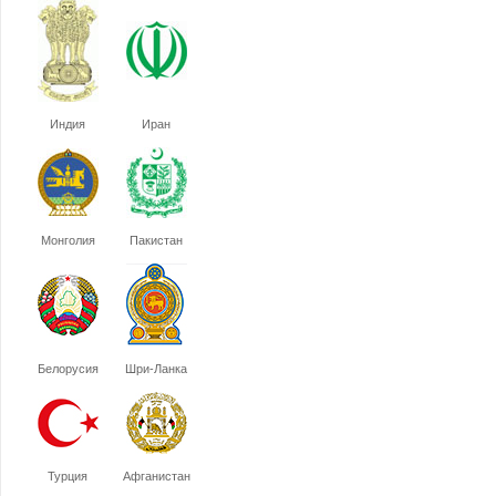
Индия
Иран
Монголия
Пакистан
Белорусия
Шри-Ланка
Турция
Афганистан