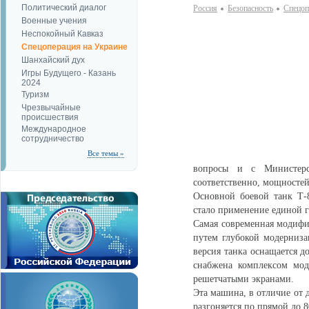
Политический диалог
Россия
Безопаcность
Спецоп
Военные учения
Неспокойный Кавказ
Спецоперация на Украине
Шанхайский дух
Игры Будущего - Казань
2024
Туризм
Чрезвычайные
происшествия
Международное
сотрудничество
Все темы »
вопросы и с Министерс
соответственно, мощностей
Основной боевой танк Т-
стало применение единой г
Самая современная модифи
путем глубокой модерниз
версия танка оснащается 
снабжена комплексом мод
решетчатыми экранами.
Эта машина, в отличие от 
разгоняется по прямой до 8