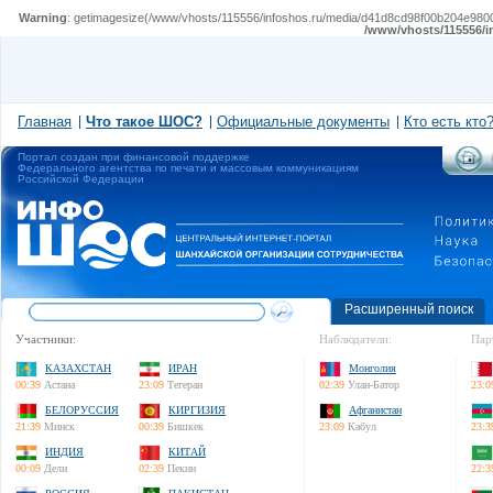
Warning
: getimagesize(/www/vhosts/115556/infoshos.ru/media/d41d8cd98f00b204e980099
/www/vhosts/115556/i
Главная
Что такое ШОС?
Официальные документы
Кто есть кто
Портал создан при финансовой поддержке
Федерального агентства по печати и массовым коммуникациям
Российской Федерации
Расширенный поиск
Участники:
Наблюдатели:
Пар
КАЗАХСТАН
ИРАН
Монголия
00:39
Астана
23:09
Тегеран
02:39
Улан-Батор
23:0
БЕЛОРУССИЯ
КИРГИЗИЯ
Афганистан
21:39
Минск
00:39
Бишкек
23:09
Кабул
23:3
ИНДИЯ
КИТАЙ
00:09
Дели
02:39
Пекин
22:3