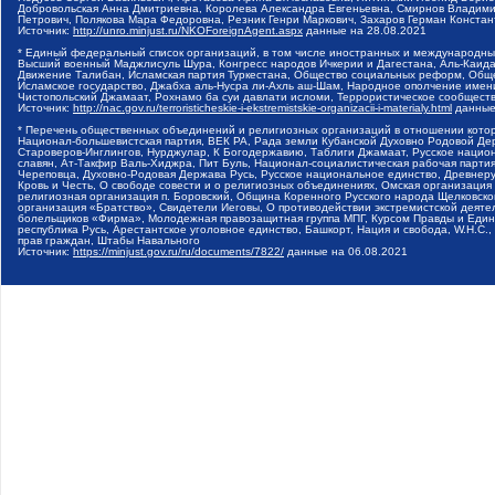
Добровольская Анна Дмитриевна, Королева Александра Евгеньевна, Смирнов Владими
Петрович, Полякова Мара Федоровна, Резник Генри Маркович, Захаров Герман Конста
Источник:
http://unro.minjust.ru/NKOForeignAgent.aspx
данные на
28.08.2021
* Единый федеральный список организаций, в том числе иностранных и международны
Высший военный Маджлисуль Шура, Конгресс народов Ичкерии и Дагестана, Аль-Каида, 
Движение Талибан, Исламская партия Туркестана, Общество социальных реформ, Общес
Исламское государство, Джабха аль-Нусра ли-Ахль аш-Шам, Народное ополчение имен
Чистопольский Джамаат, Рохнамо ба суи давлати исломи, Террористическое сообщест
Источник:
http://nac.gov.ru/terroristicheskie-i-ekstremistskie-organizacii-i-materialy.html
данные
* Перечень общественных объединений и религиозных организаций в отношении котор
Национал-большевистская партия, ВЕК РА, Рада земли Кубанской Духовно Родовой Де
Староверов-Инглингов, Нурджулар, К Богодержавию, Таблиги Джамаат, Русское наци
славян, Ат-Такфир Валь-Хиджра, Пит Буль, Национал-социалистическая рабочая парт
Череповца, Духовно-Родовая Держава Русь, Русское национальное единство, Древнер
Кровь и Честь, О свободе совести и о религиозных объединениях, Омская организаци
религиозная организация п. Боровский, Община Коренного Русского народа Щелковског
организация «Братство», Свидетели Иеговы, О противодействии экстремистской деяте
болельщиков «Фирма», Молодежная правозащитная группа МПГ, Курсом Правды и Единен
республика Русь, Арестантское уголовное единство, Башкорт, Нация и свобода, W.H.С
прав граждан, Штабы Навального
Источник:
https://minjust.gov.ru/ru/documents/7822/
данные на
06.08.2021