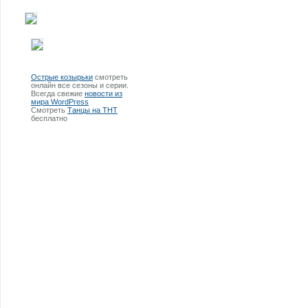
Острые козырьки
смотреть
онлайн все сезоны и серии.
Всегда свежие
новости из
мира WordPress
Смотреть
Танцы на ТНТ
бесплатно