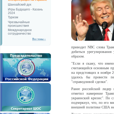
Шанхайский дух
Игры Будущего - Казань
2024
Туризм
Чрезвычайные
происшествия
Международное
сотрудничество
Все темы »
приводит NBC слова Трамп
добиться урегулирования
образом.
"Если я скажу, что именн
считающийся основным пр
на предстоящих в ноябре 2
удалось бы провести п
"справедливой сделки".
Ранее российский лидер 
отметил намерение Трам
украинский кризис". По с
подчеркнул, что, по его 
внешней политике США не 