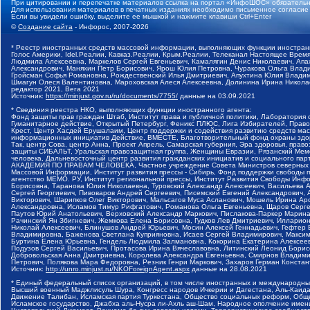
При цитировании и перепечатке материалов ссылка на портал «ИнфоШОС» обязательн
Для использования материалов в печатных изданиях необходимо письменное согласие
Если вы увидели ошибку, выделите ее мышкой и нажмите клавиши Ctrl+Enter
©
Создание сайта
- Инфорос, 2007-2026
* Реестр иностранных средств массовой информации, выполняющих функции иностранн
Голос Америки, Idel.Реалии, Кавказ.Реалии, Крым.Реалии, Телеканал Настоящее Время
Людмила Алексеевна, Маркелов Сергей Евгеньевич, Камалягин Денис Николаевич, Апах
Александрович, Маняхин Петр Борисович, Ярош Юлия Петровна, Чуракова Ольга Влади
Гройсман Софья Романовна, Рождественский Илья Дмитриевич, Апухтина Юлия Владимир
Шмагун Олеся Валентиновна, Мароховская Алеся Алексеевна, Долинина Ирина Никола
редактор 2021, Вега 2021
Источник:
https://minjust.gov.ru/ru/documents/7755/
данные на
03.09.2021
* Сведения реестра НКО, выполняющих функции иностранного агента:
Фонд защиты прав граждан Штаб, Институт права и публичной политики, Лаборатория
Гуманитарное действие, Открытый Петербург, Феникс ПЛЮС, Лига Избирателей, Правов
Крест, Центр Хасдей Ерушалаим, Центр поддержки и содействия развитию средств мас
информационных инициатив Действие, ВМЕСТЕ, Благотворительный фонд охраны здоров
Так, центр Сова, центр Анна, Проект Апрель, Самарская губерния, Эра здоровья, пр
защиты СИБАЛЬТ, Уральская правозащитная группа, Женщины Евразии, Рязанский Мемо
человека, Дальневосточный центр развития гражданских инициатив и социального пар
АКАДЕМИЯ ПО ПРАВАМ ЧЕЛОВЕКА, Частное учреждение Совета Министров северных стр
Массовой Информации, Институт развития прессы - Сибирь, Фонд поддержки свободы 
агентство МЕМО. РУ, Институт региональной прессы, Институт Развития Свободы Инф
Борисовна, Таранова Юлия Николаевна, Туровский Александр Алексеевич, Васильева 
Сергей Георгиевич, Пивоваров Андрей Сергеевич, Писемский Евгений Александрович,
Викторович, Шарипков Олег Викторович, Мальсагов Муса Асланович, Мошель Ирина Ар
Александровна, Исламов Тимур Рифгатович, Романова Ольга Евгеньевна, Щаров Серг
Паутов Юрий Анатольевич, Верховский Александр Маркович, Пислакова-Паркер Марина
Рачинский Ян Збигневич, Жемкова Елена Борисовна, Гудков Лев Дмитриевич, Иллари
Николай Алексеевич, Блинушов Андрей Юрьевич, Мосин Алексей Геннадьевич, Гефтер
Владимировна, Баженова Светлана Куприяновна, Исаев Сергей Владимирович, Максим
Буртина Елена Юрьевна, Гендель Людмила Залмановна, Кокорина Екатерина Алексеев
Подузов Сергей Васильевич, Протасова Ирина Вячеславовна, Литинский Леонид Борис
Добровольская Анна Дмитриевна, Королева Александра Евгеньевна, Смирнов Владими
Петрович, Полякова Мара Федоровна, Резник Генри Маркович, Захаров Герман Конста
Источник:
http://unro.minjust.ru/NKOForeignAgent.aspx
данные на
28.08.2021
* Единый федеральный список организаций, в том числе иностранных и международны
Высший военный Маджлисуль Шура, Конгресс народов Ичкерии и Дагестана, Аль-Каида, 
Движение Талибан, Исламская партия Туркестана, Общество социальных реформ, Общес
Исламское государство, Джабха аль-Нусра ли-Ахль аш-Шам, Народное ополчение имен