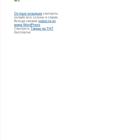
Острые козырьки
смотреть
онлайн все сезоны и серии.
Всегда свежие
новости из
мира WordPress
Смотреть
Танцы на ТНТ
бесплатно