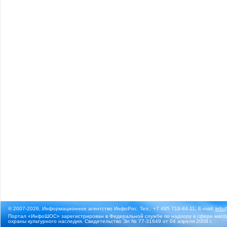
© 2007-2026, Информационное агентство ИнфоРос. Тел.: +7 495 718-84-11, E-mail:
info
Портал «ИнфоШОС» зарегистрирован в Федеральной службе по надзору в сфере массо
охраны культурного наследия. Свидетельство Эл № 77-31649 от 04 апреля 2008 г.