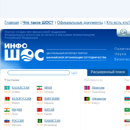
Главная
Что такое ШОС?
Официальные документы
Кто есть кто
Портал создан при финансовой поддержке
Федерального агентства по печати и массовым коммуникациям
Российской Федерации
Расширенный поиск
Участники:
Наблюдатели:
Пар
КАЗАХСТАН
ИРАН
Монголия
18:37
Астана
17:07
Тегеран
20:37
Улан-Батор
17:0
БЕЛОРУССИЯ
КИРГИЗИЯ
Афганистан
15:37
Минск
18:37
Бишкек
17:07
Кабул
17:3
ИНДИЯ
КИТАЙ
18:07
Дели
20:37
Пекин
16:3
РОССИЯ
ПАКИСТАН
16:37
Москва
17:37
Исламабад
16:3