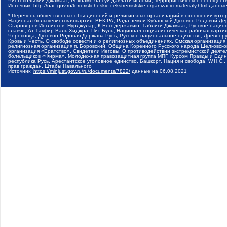
Чистопольский Джамаат, Рохнамо ба суи давлати исломи, Террористическое сообщест
Источник:
http://nac.gov.ru/terroristicheskie-i-ekstremistskie-organizacii-i-materialy.html
данные
* Перечень общественных объединений и религиозных организаций в отношении котор
Национал-большевистская партия, ВЕК РА, Рада земли Кубанской Духовно Родовой Де
Староверов-Инглингов, Нурджулар, К Богодержавию, Таблиги Джамаат, Русское наци
славян, Ат-Такфир Валь-Хиджра, Пит Буль, Национал-социалистическая рабочая парт
Череповца, Духовно-Родовая Держава Русь, Русское национальное единство, Древнер
Кровь и Честь, О свободе совести и о религиозных объединениях, Омская организаци
религиозная организация п. Боровский, Община Коренного Русского народа Щелковског
организация «Братство», Свидетели Иеговы, О противодействии экстремистской деяте
болельщиков «Фирма», Молодежная правозащитная группа МПГ, Курсом Правды и Единен
республика Русь, Арестантское уголовное единство, Башкорт, Нация и свобода, W.H.С
прав граждан, Штабы Навального
Источник:
https://minjust.gov.ru/ru/documents/7822/
данные на
06.08.2021