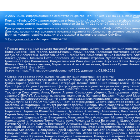
© 2007-2026, Информационное агентство ИнфоРос. Тел.: +7 495 718-84-11, E-mail:
info
Портал «ИнфоШОС» зарегистрирован в Федеральной службе по надзору в сфере массо
охраны культурного наследия. Свидетельство Эл № 77-31649 от 04 апреля 2008 г.
При цитировании и перепечатке материалов ссылка на портал «ИнфоШОС» обязательн
Для использования материалов в печатных изданиях необходимо письменное согласие
Если вы увидели ошибку, выделите ее мышкой и нажмите клавиши Ctrl+Enter
©
Создание сайта
- Инфорос, 2007-2026
* Реестр иностранных средств массовой информации, выполняющих функции иностранн
Голос Америки, Idel.Реалии, Кавказ.Реалии, Крым.Реалии, Телеканал Настоящее Время
Людмила Алексеевна, Маркелов Сергей Евгеньевич, Камалягин Денис Николаевич, Апах
Александрович, Маняхин Петр Борисович, Ярош Юлия Петровна, Чуракова Ольга Влади
Гройсман Софья Романовна, Рождественский Илья Дмитриевич, Апухтина Юлия Владимир
Шмагун Олеся Валентиновна, Мароховская Алеся Алексеевна, Долинина Ирина Никола
редактор 2021, Вега 2021
Источник:
https://minjust.gov.ru/ru/documents/7755/
данные на
03.09.2021
* Сведения реестра НКО, выполняющих функции иностранного агента:
Фонд защиты прав граждан Штаб, Институт права и публичной политики, Лаборатория
Гуманитарное действие, Открытый Петербург, Феникс ПЛЮС, Лига Избирателей, Правов
Крест, Центр Хасдей Ерушалаим, Центр поддержки и содействия развитию средств мас
информационных инициатив Действие, ВМЕСТЕ, Благотворительный фонд охраны здоров
Так, центр Сова, центр Анна, Проект Апрель, Самарская губерния, Эра здоровья, пр
защиты СИБАЛЬТ, Уральская правозащитная группа, Женщины Евразии, Рязанский Мемо
человека, Дальневосточный центр развития гражданских инициатив и социального пар
АКАДЕМИЯ ПО ПРАВАМ ЧЕЛОВЕКА, Частное учреждение Совета Министров северных стр
Массовой Информации, Институт развития прессы - Сибирь, Фонд поддержки свободы 
агентство МЕМО. РУ, Институт региональной прессы, Институт Развития Свободы Инф
Борисовна, Таранова Юлия Николаевна, Туровский Александр Алексеевич, Васильева 
Сергей Георгиевич, Пивоваров Андрей Сергеевич, Писемский Евгений Александрович,
Викторович, Шарипков Олег Викторович, Мальсагов Муса Асланович, Мошель Ирина Ар
Александровна, Исламов Тимур Рифгатович, Романова Ольга Евгеньевна, Щаров Серг
Паутов Юрий Анатольевич, Верховский Александр Маркович, Пислакова-Паркер Марина
Рачинский Ян Збигневич, Жемкова Елена Борисовна, Гудков Лев Дмитриевич, Иллари
Николай Алексеевич, Блинушов Андрей Юрьевич, Мосин Алексей Геннадьевич, Гефтер
Владимировна, Баженова Светлана Куприяновна, Исаев Сергей Владимирович, Максим
Буртина Елена Юрьевна, Гендель Людмила Залмановна, Кокорина Екатерина Алексеев
Подузов Сергей Васильевич, Протасова Ирина Вячеславовна, Литинский Леонид Борис