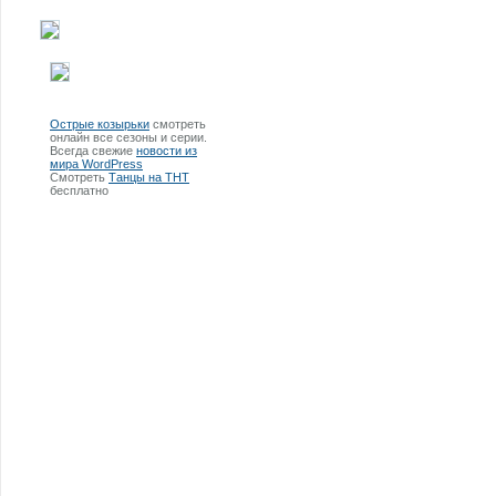
Острые козырьки
смотреть
онлайн все сезоны и серии.
Всегда свежие
новости из
мира WordPress
Смотреть
Танцы на ТНТ
бесплатно