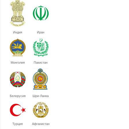
Индия
Иран
Монголия
Пакистан
Белорусия
Шри-Ланка
Турция
Афганистан