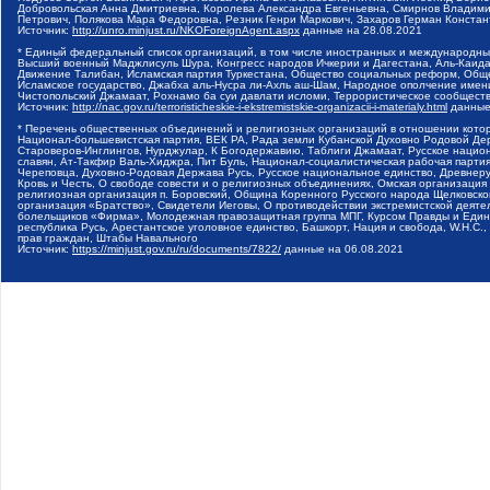
Добровольская Анна Дмитриевна, Королева Александра Евгеньевна, Смирнов Владими
Петрович, Полякова Мара Федоровна, Резник Генри Маркович, Захаров Герман Конста
Источник:
http://unro.minjust.ru/NKOForeignAgent.aspx
данные на
28.08.2021
* Единый федеральный список организаций, в том числе иностранных и международны
Высший военный Маджлисуль Шура, Конгресс народов Ичкерии и Дагестана, Аль-Каида, 
Движение Талибан, Исламская партия Туркестана, Общество социальных реформ, Общес
Исламское государство, Джабха аль-Нусра ли-Ахль аш-Шам, Народное ополчение имен
Чистопольский Джамаат, Рохнамо ба суи давлати исломи, Террористическое сообщест
Источник:
http://nac.gov.ru/terroristicheskie-i-ekstremistskie-organizacii-i-materialy.html
данные
* Перечень общественных объединений и религиозных организаций в отношении котор
Национал-большевистская партия, ВЕК РА, Рада земли Кубанской Духовно Родовой Де
Староверов-Инглингов, Нурджулар, К Богодержавию, Таблиги Джамаат, Русское наци
славян, Ат-Такфир Валь-Хиджра, Пит Буль, Национал-социалистическая рабочая парт
Череповца, Духовно-Родовая Держава Русь, Русское национальное единство, Древнер
Кровь и Честь, О свободе совести и о религиозных объединениях, Омская организаци
религиозная организация п. Боровский, Община Коренного Русского народа Щелковског
организация «Братство», Свидетели Иеговы, О противодействии экстремистской деяте
болельщиков «Фирма», Молодежная правозащитная группа МПГ, Курсом Правды и Единен
республика Русь, Арестантское уголовное единство, Башкорт, Нация и свобода, W.H.С
прав граждан, Штабы Навального
Источник:
https://minjust.gov.ru/ru/documents/7822/
данные на
06.08.2021