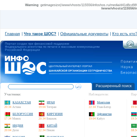
Warning
: getimagesize(/www/vhosts/115556/infoshos.ru/media/d41d8cd98f0
/www/vhosts/115556/i
Главная
Что такое ШОС?
Официальные документы
Кто есть кто
Портал создан при финансовой поддержке
Федерального агентства по печати и массовым коммуникациям
Российской Федерации
Расширенный поиск
Участники:
Наблюдатели:
Пар
КАЗАХСТАН
ИРАН
Монголия
20:34
Астана
19:04
Тегеран
22:34
Улан-Батор
19:0
БЕЛОРУССИЯ
КИРГИЗИЯ
Афганистан
17:34
Минск
20:34
Бишкек
19:04
Кабул
19:3
ИНДИЯ
КИТАЙ
20:04
Дели
22:34
Пекин
18:3