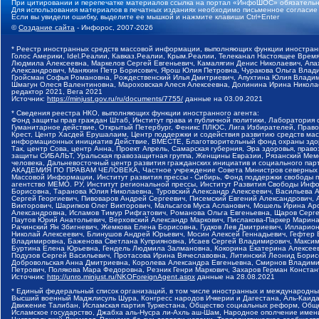
При цитировании и перепечатке материалов ссылка на портал «ИнфоШОС» обязательн
Для использования материалов в печатных изданиях необходимо письменное согласие
Если вы увидели ошибку, выделите ее мышкой и нажмите клавиши Ctrl+Enter
©
Создание сайта
- Инфорос, 2007-2026
* Реестр иностранных средств массовой информации, выполняющих функции иностранн
Голос Америки, Idel.Реалии, Кавказ.Реалии, Крым.Реалии, Телеканал Настоящее Время
Людмила Алексеевна, Маркелов Сергей Евгеньевич, Камалягин Денис Николаевич, Апах
Александрович, Маняхин Петр Борисович, Ярош Юлия Петровна, Чуракова Ольга Влади
Гройсман Софья Романовна, Рождественский Илья Дмитриевич, Апухтина Юлия Владимир
Шмагун Олеся Валентиновна, Мароховская Алеся Алексеевна, Долинина Ирина Никола
редактор 2021, Вега 2021
Источник:
https://minjust.gov.ru/ru/documents/7755/
данные на
03.09.2021
* Сведения реестра НКО, выполняющих функции иностранного агента:
Фонд защиты прав граждан Штаб, Институт права и публичной политики, Лаборатория
Гуманитарное действие, Открытый Петербург, Феникс ПЛЮС, Лига Избирателей, Правов
Крест, Центр Хасдей Ерушалаим, Центр поддержки и содействия развитию средств мас
информационных инициатив Действие, ВМЕСТЕ, Благотворительный фонд охраны здоров
Так, центр Сова, центр Анна, Проект Апрель, Самарская губерния, Эра здоровья, пр
защиты СИБАЛЬТ, Уральская правозащитная группа, Женщины Евразии, Рязанский Мемо
человека, Дальневосточный центр развития гражданских инициатив и социального пар
АКАДЕМИЯ ПО ПРАВАМ ЧЕЛОВЕКА, Частное учреждение Совета Министров северных стр
Массовой Информации, Институт развития прессы - Сибирь, Фонд поддержки свободы 
агентство МЕМО. РУ, Институт региональной прессы, Институт Развития Свободы Инф
Борисовна, Таранова Юлия Николаевна, Туровский Александр Алексеевич, Васильева 
Сергей Георгиевич, Пивоваров Андрей Сергеевич, Писемский Евгений Александрович,
Викторович, Шарипков Олег Викторович, Мальсагов Муса Асланович, Мошель Ирина Ар
Александровна, Исламов Тимур Рифгатович, Романова Ольга Евгеньевна, Щаров Серг
Паутов Юрий Анатольевич, Верховский Александр Маркович, Пислакова-Паркер Марина
Рачинский Ян Збигневич, Жемкова Елена Борисовна, Гудков Лев Дмитриевич, Иллари
Николай Алексеевич, Блинушов Андрей Юрьевич, Мосин Алексей Геннадьевич, Гефтер
Владимировна, Баженова Светлана Куприяновна, Исаев Сергей Владимирович, Максим
Буртина Елена Юрьевна, Гендель Людмила Залмановна, Кокорина Екатерина Алексеев
Подузов Сергей Васильевич, Протасова Ирина Вячеславовна, Литинский Леонид Борис
Добровольская Анна Дмитриевна, Королева Александра Евгеньевна, Смирнов Владими
Петрович, Полякова Мара Федоровна, Резник Генри Маркович, Захаров Герман Конста
Источник:
http://unro.minjust.ru/NKOForeignAgent.aspx
данные на
28.08.2021
* Единый федеральный список организаций, в том числе иностранных и международны
Высший военный Маджлисуль Шура, Конгресс народов Ичкерии и Дагестана, Аль-Каида, 
Движение Талибан, Исламская партия Туркестана, Общество социальных реформ, Общес
Исламское государство, Джабха аль-Нусра ли-Ахль аш-Шам, Народное ополчение имен