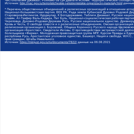
Чистопольский Джамаат, Рохнамо ба суи давлати исломи, Террористическое сообщест
Источник:
http://nac.gov.ru/terroristicheskie-i-ekstremistskie-organizacii-i-materialy.html
данные
* Перечень общественных объединений и религиозных организаций в отношении котор
Национал-большевистская партия, ВЕК РА, Рада земли Кубанской Духовно Родовой Де
Староверов-Инглингов, Нурджулар, К Богодержавию, Таблиги Джамаат, Русское наци
славян, Ат-Такфир Валь-Хиджра, Пит Буль, Национал-социалистическая рабочая парт
Череповца, Духовно-Родовая Держава Русь, Русское национальное единство, Древнер
Кровь и Честь, О свободе совести и о религиозных объединениях, Омская организаци
религиозная организация п. Боровский, Община Коренного Русского народа Щелковског
организация «Братство», Свидетели Иеговы, О противодействии экстремистской деяте
болельщиков «Фирма», Молодежная правозащитная группа МПГ, Курсом Правды и Единен
республика Русь, Арестантское уголовное единство, Башкорт, Нация и свобода, W.H.С
прав граждан, Штабы Навального
Источник:
https://minjust.gov.ru/ru/documents/7822/
данные на
06.08.2021