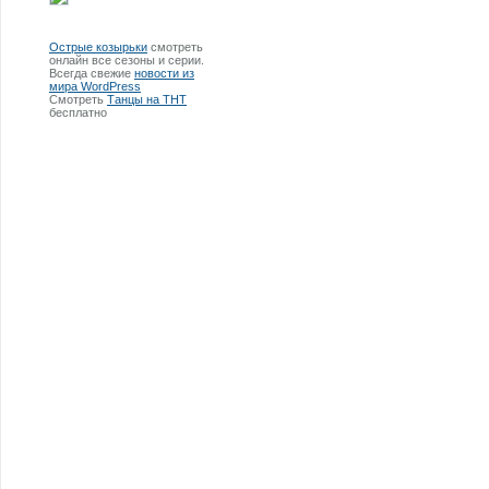
Острые козырьки
смотреть
онлайн все сезоны и серии.
Всегда свежие
новости из
мира WordPress
Смотреть
Танцы на ТНТ
бесплатно