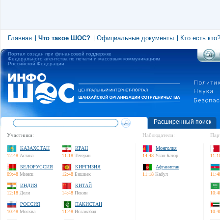
Главная
Что такое ШОС?
Официальные документы
Кто есть кто
Портал создан при финансовой поддержке
Федерального агентства по печати и массовым коммуникациям
Российской Федерации
Расширенный поиск
Участники:
Наблюдатели:
Пар
КАЗАХСТАН
ИРАН
Монголия
12:48
Астана
11:18
Тегеран
14:48
Улан-Батор
11:1
БЕЛОРУССИЯ
КИРГИЗИЯ
Афганистан
09:48
Минск
12:48
Бишкек
11:18
Кабул
11:4
ИНДИЯ
КИТАЙ
12:18
Дели
14:48
Пекин
10:4
РОССИЯ
ПАКИСТАН
10:48
Москва
11:48
Исламабад
10:4