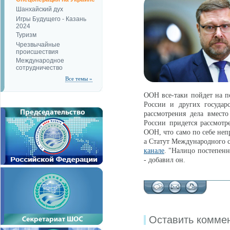
Шанхайский дух
Игры Будущего - Казань
2024
Туризм
Чрезвычайные
происшествия
Международное
сотрудничество
Все темы »
ООН все-таки пойдет на по
России и других государ
рассмотрения дела вместо
России придется рассмот
ООН, что само по себе неп
а Статут Международного с
канале
. "Налицо постепенн
- добавил он.
Оставить комме