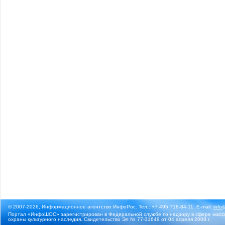
© 2007-2026, Информационное агентство ИнфоРос. Тел.: +7 495 718-84-11, E-mail:
info
Портал «ИнфоШОС» зарегистрирован в Федеральной службе по надзору в сфере массо
охраны культурного наследия. Свидетельство Эл № 77-31649 от 04 апреля 2008 г.