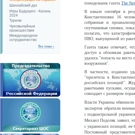
понедельник газета
The Ne
Шанхайский дух
Игры Будущего - Казань
В начале сентября в рез
2024
Константиновке 16 челов
Туризм
собранные и проанализи
Чрезвычайные
спутниковые снимки, показ
происшествия
полагать, что катастрофич
Международное
ПВО, выпущенной из ракет
сотрудничество
Все темы »
Газета также отмечает, ч
доступ к обломкам ракеты
удалось "попасть на место
вооружения".
В частности, изданию уд
"прилетела в Константин
российских позиций". Жур
ракетными пусками, осуще
совпадает с размером пора
Власти Украины обвинили в
экспертов обратили вниман
с подконтрольной украинс
Михаил Подоляк заявил, чт
с украинских позиций, не 
Постоянный представите