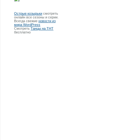
Острые козырьки
смотреть
онлайн все сезоны и серии.
Всегда свежие
новости из
мира WordPress
Смотреть
Танцы на ТНТ
бесплатно