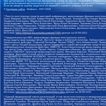
При цитировании и перепечатке материалов ссылка на портал «ИнфоШОС» обязательн
Для использования материалов в печатных изданиях необходимо письменное согласие
Если вы увидели ошибку, выделите ее мышкой и нажмите клавиши Ctrl+Enter
©
Создание сайта
- Инфорос, 2007-2026
* Реестр иностранных средств массовой информации, выполняющих функции иностранн
Голос Америки, Idel.Реалии, Кавказ.Реалии, Крым.Реалии, Телеканал Настоящее Время
Людмила Алексеевна, Маркелов Сергей Евгеньевич, Камалягин Денис Николаевич, Апах
Александрович, Маняхин Петр Борисович, Ярош Юлия Петровна, Чуракова Ольга Влади
Гройсман Софья Романовна, Рождественский Илья Дмитриевич, Апухтина Юлия Владимир
Шмагун Олеся Валентиновна, Мароховская Алеся Алексеевна, Долинина Ирина Никола
редактор 2021, Вега 2021
Источник:
https://minjust.gov.ru/ru/documents/7755/
данные на
03.09.2021
* Сведения реестра НКО, выполняющих функции иностранного агента:
Фонд защиты прав граждан Штаб, Институт права и публичной политики, Лаборатория
Гуманитарное действие, Открытый Петербург, Феникс ПЛЮС, Лига Избирателей, Правов
Крест, Центр Хасдей Ерушалаим, Центр поддержки и содействия развитию средств мас
информационных инициатив Действие, ВМЕСТЕ, Благотворительный фонд охраны здоров
Так, центр Сова, центр Анна, Проект Апрель, Самарская губерния, Эра здоровья, пр
защиты СИБАЛЬТ, Уральская правозащитная группа, Женщины Евразии, Рязанский Мемо
человека, Дальневосточный центр развития гражданских инициатив и социального пар
АКАДЕМИЯ ПО ПРАВАМ ЧЕЛОВЕКА, Частное учреждение Совета Министров северных стр
Массовой Информации, Институт развития прессы - Сибирь, Фонд поддержки свободы 
агентство МЕМО. РУ, Институт региональной прессы, Институт Развития Свободы Инф
Борисовна, Таранова Юлия Николаевна, Туровский Александр Алексеевич, Васильева 
Сергей Георгиевич, Пивоваров Андрей Сергеевич, Писемский Евгений Александрович,
Викторович, Шарипков Олег Викторович, Мальсагов Муса Асланович, Мошель Ирина Ар
Александровна, Исламов Тимур Рифгатович, Романова Ольга Евгеньевна, Щаров Серг
Паутов Юрий Анатольевич, Верховский Александр Маркович, Пислакова-Паркер Марина
Рачинский Ян Збигневич, Жемкова Елена Борисовна, Гудков Лев Дмитриевич, Иллари
Николай Алексеевич, Блинушов Андрей Юрьевич, Мосин Алексей Геннадьевич, Гефтер
Владимировна, Баженова Светлана Куприяновна, Исаев Сергей Владимирович, Максим
Буртина Елена Юрьевна, Гендель Людмила Залмановна, Кокорина Екатерина Алексеев
Подузов Сергей Васильевич, Протасова Ирина Вячеславовна, Литинский Леонид Борис
Добровольская Анна Дмитриевна, Королева Александра Евгеньевна, Смирнов Владими
Петрович, Полякова Мара Федоровна, Резник Генри Маркович, Захаров Герман Конста
Источник:
http://unro.minjust.ru/NKOForeignAgent.aspx
данные на
28.08.2021
* Единый федеральный список организаций, в том числе иностранных и международны
Высший военный Маджлисуль Шура, Конгресс народов Ичкерии и Дагестана, Аль-Каида, 
Движение Талибан, Исламская партия Туркестана, Общество социальных реформ, Общес
Исламское государство, Джабха аль-Нусра ли-Ахль аш-Шам, Народное ополчение имен