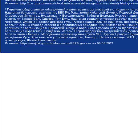
Чистопольский Джамаат, Рохнамо ба суи давлати исломи, Террористическое сообщест
Источник:
http://nac.gov.ru/terroristicheskie-i-ekstremistskie-organizacii-i-materialy.html
данные
* Перечень общественных объединений и религиозных организаций в отношении котор
Национал-большевистская партия, ВЕК РА, Рада земли Кубанской Духовно Родовой Де
Староверов-Инглингов, Нурджулар, К Богодержавию, Таблиги Джамаат, Русское наци
славян, Ат-Такфир Валь-Хиджра, Пит Буль, Национал-социалистическая рабочая парт
Череповца, Духовно-Родовая Держава Русь, Русское национальное единство, Древнер
Кровь и Честь, О свободе совести и о религиозных объединениях, Омская организаци
религиозная организация п. Боровский, Община Коренного Русского народа Щелковског
организация «Братство», Свидетели Иеговы, О противодействии экстремистской деяте
болельщиков «Фирма», Молодежная правозащитная группа МПГ, Курсом Правды и Единен
республика Русь, Арестантское уголовное единство, Башкорт, Нация и свобода, W.H.С
прав граждан, Штабы Навального
Источник:
https://minjust.gov.ru/ru/documents/7822/
данные на
06.08.2021