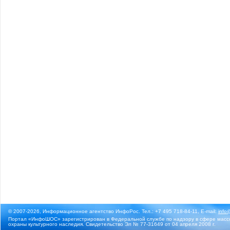
© 2007-2026, Информационное агентство ИнфоРос. Тел.: +7 495 718-84-11, E-mail:
info
Портал «ИнфоШОС» зарегистрирован в Федеральной службе по надзору в сфере массо
охраны культурного наследия. Свидетельство Эл № 77-31649 от 04 апреля 2008 г.