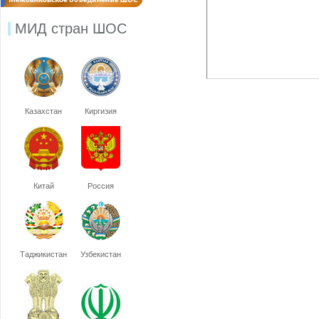
МИД стран ШОС
Казахстан
Киргизия
Китай
Россия
Таджикистан
Узбекистан