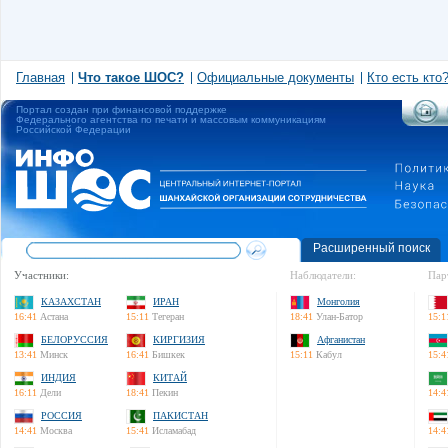
Главная
Что такое ШОС?
Официальные документы
Кто есть кто
Портал создан при финансовой поддержке
Федерального агентства по печати и массовым коммуникациям
Российской Федерации
Расширенный поиск
Участники:
Наблюдатели:
Пар
КАЗАХСТАН
ИРАН
Монголия
16:41
Астана
15:11
Тегеран
18:41
Улан-Батор
15:1
БЕЛОРУССИЯ
КИРГИЗИЯ
Афганистан
13:41
Минск
16:41
Бишкек
15:11
Кабул
15:4
ИНДИЯ
КИТАЙ
16:11
Дели
18:41
Пекин
14:4
РОССИЯ
ПАКИСТАН
14:41
Москва
15:41
Исламабад
14:4