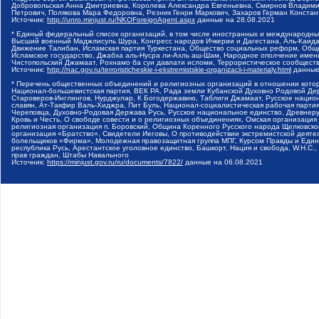
Добровольская Анна Дмитриевна, Королева Александра Евгеньевна, Смирнов Владими
Петрович, Полякова Мара Федоровна, Резник Генри Маркович, Захаров Герман Конста
Источник:
http://unro.minjust.ru/NKOForeignAgent.aspx
данные на
28.08.2021
* Единый федеральный список организаций, в том числе иностранных и международны
Высший военный Маджлисуль Шура, Конгресс народов Ичкерии и Дагестана, Аль-Каида, 
Движение Талибан, Исламская партия Туркестана, Общество социальных реформ, Общес
Исламское государство, Джабха аль-Нусра ли-Ахль аш-Шам, Народное ополчение имен
Чистопольский Джамаат, Рохнамо ба суи давлати исломи, Террористическое сообщест
Источник:
http://nac.gov.ru/terroristicheskie-i-ekstremistskie-organizacii-i-materialy.html
данные
* Перечень общественных объединений и религиозных организаций в отношении котор
Национал-большевистская партия, ВЕК РА, Рада земли Кубанской Духовно Родовой Де
Староверов-Инглингов, Нурджулар, К Богодержавию, Таблиги Джамаат, Русское наци
славян, Ат-Такфир Валь-Хиджра, Пит Буль, Национал-социалистическая рабочая парт
Череповца, Духовно-Родовая Держава Русь, Русское национальное единство, Древнер
Кровь и Честь, О свободе совести и о религиозных объединениях, Омская организаци
религиозная организация п. Боровский, Община Коренного Русского народа Щелковског
организация «Братство», Свидетели Иеговы, О противодействии экстремистской деяте
болельщиков «Фирма», Молодежная правозащитная группа МПГ, Курсом Правды и Единен
республика Русь, Арестантское уголовное единство, Башкорт, Нация и свобода, W.H.С
прав граждан, Штабы Навального
Источник:
https://minjust.gov.ru/ru/documents/7822/
данные на
06.08.2021