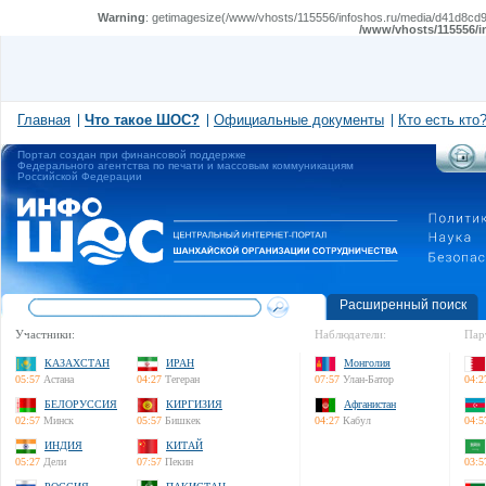
Warning
: getimagesize(/www/vhosts/115556/infoshos.ru/media/d41d8cd98f
/www/vhosts/115556/i
Главная
Что такое ШОС?
Официальные документы
Кто есть кто
Портал создан при финансовой поддержке
Федерального агентства по печати и массовым коммуникациям
Российской Федерации
Расширенный поиск
Участники:
Наблюдатели:
Пар
КАЗАХСТАН
ИРАН
Монголия
05:57
Астана
04:27
Тегеран
07:57
Улан-Батор
04:2
БЕЛОРУССИЯ
КИРГИЗИЯ
Афганистан
02:57
Минск
05:57
Бишкек
04:27
Кабул
04:5
ИНДИЯ
КИТАЙ
05:27
Дели
07:57
Пекин
03:5