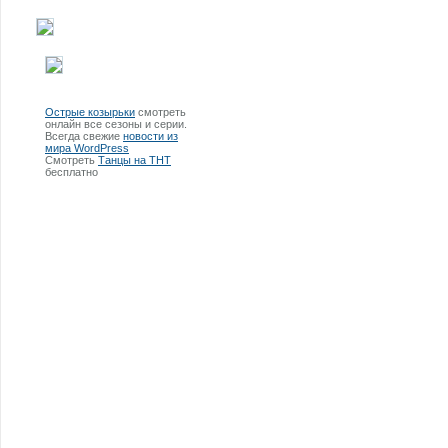
Острые козырьки
смотреть
онлайн все сезоны и серии.
Всегда свежие
новости из
мира WordPress
Смотреть
Танцы на ТНТ
бесплатно