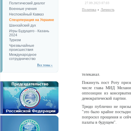
Политический диалог
27.09.2023 07:03
Военные учения
Политика
Личность
Неспокойный Кавказ
Спецоперация на Украине
Шанхайский дух
Игры Будущего - Казань
2024
Туризм
Чрезвычайные
происшествия
Международное
сотрудничество
Все темы »
телеканал.
Покинуть пост Роту приз
числе глава МИД Мелани
оппозиции из консервати
демократической партии.
Трюдо публично не призыва
"это было крайне постыдно
попросил прощения и сейча
палаты в будущем".