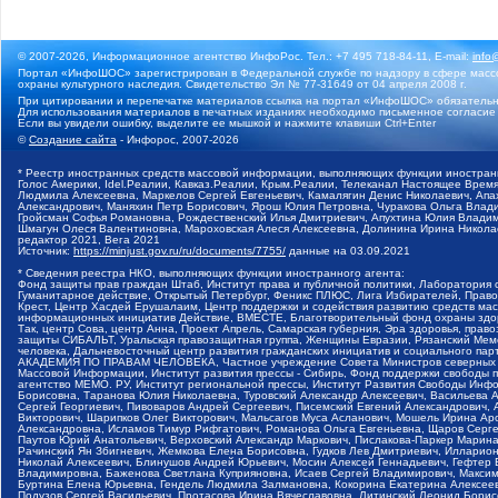
© 2007-2026, Информационное агентство ИнфоРос. Тел.: +7 495 718-84-11, E-mail:
info
Портал «ИнфоШОС» зарегистрирован в Федеральной службе по надзору в сфере массо
охраны культурного наследия. Свидетельство Эл № 77-31649 от 04 апреля 2008 г.
При цитировании и перепечатке материалов ссылка на портал «ИнфоШОС» обязательн
Для использования материалов в печатных изданиях необходимо письменное согласие
Если вы увидели ошибку, выделите ее мышкой и нажмите клавиши Ctrl+Enter
©
Создание сайта
- Инфорос, 2007-2026
* Реестр иностранных средств массовой информации, выполняющих функции иностранн
Голос Америки, Idel.Реалии, Кавказ.Реалии, Крым.Реалии, Телеканал Настоящее Время
Людмила Алексеевна, Маркелов Сергей Евгеньевич, Камалягин Денис Николаевич, Апах
Александрович, Маняхин Петр Борисович, Ярош Юлия Петровна, Чуракова Ольга Влади
Гройсман Софья Романовна, Рождественский Илья Дмитриевич, Апухтина Юлия Владимир
Шмагун Олеся Валентиновна, Мароховская Алеся Алексеевна, Долинина Ирина Никола
редактор 2021, Вега 2021
Источник:
https://minjust.gov.ru/ru/documents/7755/
данные на
03.09.2021
* Сведения реестра НКО, выполняющих функции иностранного агента:
Фонд защиты прав граждан Штаб, Институт права и публичной политики, Лаборатория
Гуманитарное действие, Открытый Петербург, Феникс ПЛЮС, Лига Избирателей, Правов
Крест, Центр Хасдей Ерушалаим, Центр поддержки и содействия развитию средств мас
информационных инициатив Действие, ВМЕСТЕ, Благотворительный фонд охраны здоров
Так, центр Сова, центр Анна, Проект Апрель, Самарская губерния, Эра здоровья, пр
защиты СИБАЛЬТ, Уральская правозащитная группа, Женщины Евразии, Рязанский Мемо
человека, Дальневосточный центр развития гражданских инициатив и социального пар
АКАДЕМИЯ ПО ПРАВАМ ЧЕЛОВЕКА, Частное учреждение Совета Министров северных стр
Массовой Информации, Институт развития прессы - Сибирь, Фонд поддержки свободы 
агентство МЕМО. РУ, Институт региональной прессы, Институт Развития Свободы Инф
Борисовна, Таранова Юлия Николаевна, Туровский Александр Алексеевич, Васильева 
Сергей Георгиевич, Пивоваров Андрей Сергеевич, Писемский Евгений Александрович,
Викторович, Шарипков Олег Викторович, Мальсагов Муса Асланович, Мошель Ирина Ар
Александровна, Исламов Тимур Рифгатович, Романова Ольга Евгеньевна, Щаров Серг
Паутов Юрий Анатольевич, Верховский Александр Маркович, Пислакова-Паркер Марина
Рачинский Ян Збигневич, Жемкова Елена Борисовна, Гудков Лев Дмитриевич, Иллари
Николай Алексеевич, Блинушов Андрей Юрьевич, Мосин Алексей Геннадьевич, Гефтер
Владимировна, Баженова Светлана Куприяновна, Исаев Сергей Владимирович, Максим
Буртина Елена Юрьевна, Гендель Людмила Залмановна, Кокорина Екатерина Алексеев
Подузов Сергей Васильевич, Протасова Ирина Вячеславовна, Литинский Леонид Борис