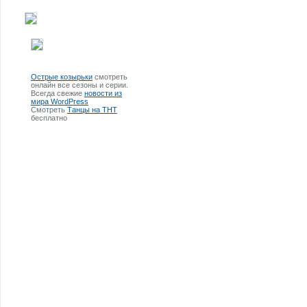
Острые козырьки
смотреть
онлайн все сезоны и серии.
Всегда свежие
новости из
мира WordPress
Смотреть
Танцы на ТНТ
бесплатно