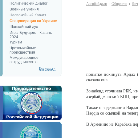
Политический диалог
Азербайджан
Общество
Лич
Военные учения
Неспокойный Кавказ
Спецоперация на Украине
Шанхайский дух
Игры Будущего - Казань
2024
Туризм
Чрезвычайные
происшествия
Международное
сотрудничество
Все темы »
попытке покинуть Арцах 
сказала она.
Зонабенд уточнила РБК, чт
азербайджанский КПП, при
Также о задержании Вардан
Haqqin со ссылкой на телег
В Армению из Карабаха пер