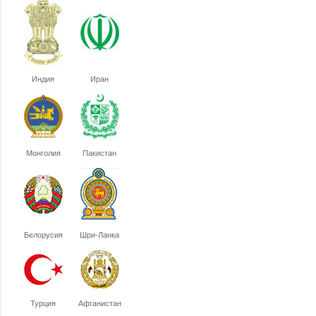
Индия
Иран
Монголия
Пакистан
Белорусия
Шри-Ланка
Турция
Афганистан