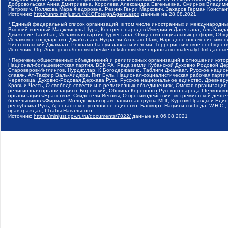
Добровольская Анна Дмитриевна, Королева Александра Евгеньевна, Смирнов Владими
Петрович, Полякова Мара Федоровна, Резник Генри Маркович, Захаров Герман Конста
Источник:
http://unro.minjust.ru/NKOForeignAgent.aspx
данные на
28.08.2021
* Единый федеральный список организаций, в том числе иностранных и международны
Высший военный Маджлисуль Шура, Конгресс народов Ичкерии и Дагестана, Аль-Каида, 
Движение Талибан, Исламская партия Туркестана, Общество социальных реформ, Общес
Исламское государство, Джабха аль-Нусра ли-Ахль аш-Шам, Народное ополчение имен
Чистопольский Джамаат, Рохнамо ба суи давлати исломи, Террористическое сообщест
Источник:
http://nac.gov.ru/terroristicheskie-i-ekstremistskie-organizacii-i-materialy.html
данные
* Перечень общественных объединений и религиозных организаций в отношении котор
Национал-большевистская партия, ВЕК РА, Рада земли Кубанской Духовно Родовой Де
Староверов-Инглингов, Нурджулар, К Богодержавию, Таблиги Джамаат, Русское наци
славян, Ат-Такфир Валь-Хиджра, Пит Буль, Национал-социалистическая рабочая парт
Череповца, Духовно-Родовая Держава Русь, Русское национальное единство, Древнер
Кровь и Честь, О свободе совести и о религиозных объединениях, Омская организаци
религиозная организация п. Боровский, Община Коренного Русского народа Щелковског
организация «Братство», Свидетели Иеговы, О противодействии экстремистской деяте
болельщиков «Фирма», Молодежная правозащитная группа МПГ, Курсом Правды и Единен
республика Русь, Арестантское уголовное единство, Башкорт, Нация и свобода, W.H.С
прав граждан, Штабы Навального
Источник:
https://minjust.gov.ru/ru/documents/7822/
данные на
06.08.2021