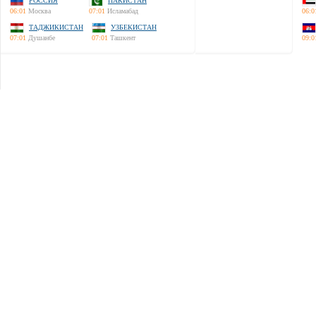
РОССИЯ
ПАКИСТАН
06:01
Москва
07:01
Исламабад
06:0
ТАДЖИКИСТАН
УЗБЕКИСТАН
07:01
Душанбе
07:01
Ташкент
09:0