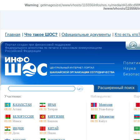
Warning
: getimagesize(/www/vhosts/115556/infoshos.ru/media/d41d8cd98f00
/www/vhosts/115556/i
Главная
Что такое ШОС?
Официальные документы
Кто есть кто
Портал создан при финансовой поддержке
Федерального агентства по печати и массовым коммуникациям
Российской Федерации
Расширенный поиск
Участники:
Наблюдатели:
Пар
КАЗАХСТАН
ИРАН
Монголия
08:01
Астана
06:31
Тегеран
10:01
Улан-Батор
06:3
БЕЛОРУССИЯ
КИРГИЗИЯ
Афганистан
05:01
Минск
08:01
Бишкек
06:31
Кабул
07:0
ИНДИЯ
КИТАЙ
07:31
Дели
10:01
Пекин
06:0