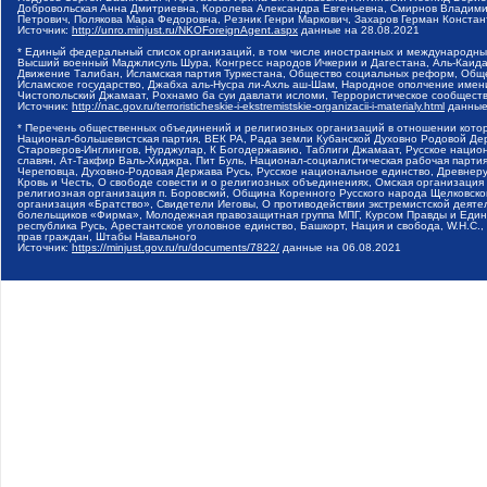
Добровольская Анна Дмитриевна, Королева Александра Евгеньевна, Смирнов Владими
Петрович, Полякова Мара Федоровна, Резник Генри Маркович, Захаров Герман Конста
Источник:
http://unro.minjust.ru/NKOForeignAgent.aspx
данные на
28.08.2021
* Единый федеральный список организаций, в том числе иностранных и международны
Высший военный Маджлисуль Шура, Конгресс народов Ичкерии и Дагестана, Аль-Каида, 
Движение Талибан, Исламская партия Туркестана, Общество социальных реформ, Общес
Исламское государство, Джабха аль-Нусра ли-Ахль аш-Шам, Народное ополчение имен
Чистопольский Джамаат, Рохнамо ба суи давлати исломи, Террористическое сообщест
Источник:
http://nac.gov.ru/terroristicheskie-i-ekstremistskie-organizacii-i-materialy.html
данные
* Перечень общественных объединений и религиозных организаций в отношении котор
Национал-большевистская партия, ВЕК РА, Рада земли Кубанской Духовно Родовой Де
Староверов-Инглингов, Нурджулар, К Богодержавию, Таблиги Джамаат, Русское наци
славян, Ат-Такфир Валь-Хиджра, Пит Буль, Национал-социалистическая рабочая парт
Череповца, Духовно-Родовая Держава Русь, Русское национальное единство, Древнер
Кровь и Честь, О свободе совести и о религиозных объединениях, Омская организаци
религиозная организация п. Боровский, Община Коренного Русского народа Щелковског
организация «Братство», Свидетели Иеговы, О противодействии экстремистской деяте
болельщиков «Фирма», Молодежная правозащитная группа МПГ, Курсом Правды и Единен
республика Русь, Арестантское уголовное единство, Башкорт, Нация и свобода, W.H.С
прав граждан, Штабы Навального
Источник:
https://minjust.gov.ru/ru/documents/7822/
данные на
06.08.2021