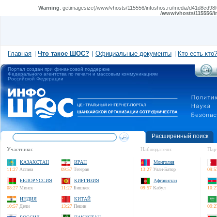
Warning
: getimagesize(/www/vhosts/115556/infoshos.ru/media/d41d8cd98f00
/www/vhosts/115556/i
Главная
Что такое ШОС?
Официальные документы
Кто есть кто
Портал создан при финансовой поддержке
Федерального агентства по печати и массовым коммуникациям
Российской Федерации
Расширенный поиск
Участники:
Наблюдатели:
Пар
КАЗАХСТАН
ИРАН
Монголия
11:27
Астана
09:57
Тегеран
13:27
Улан-Батор
09:5
БЕЛОРУССИЯ
КИРГИЗИЯ
Афганистан
08:27
Минск
11:27
Бишкек
09:57
Кабул
10:2
ИНДИЯ
КИТАЙ
10:57
Дели
13:27
Пекин
09:2