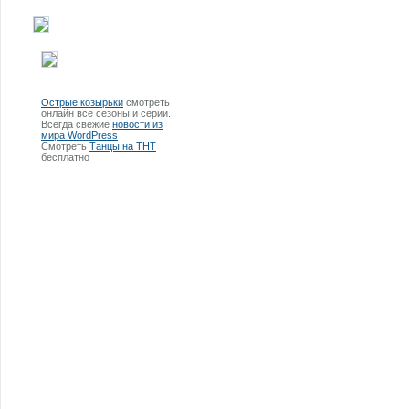
Острые козырьки
смотреть
онлайн все сезоны и серии.
Всегда свежие
новости из
мира WordPress
Смотреть
Танцы на ТНТ
бесплатно