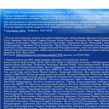
© 2007-2026, Информационное агентство ИнфоРос. Тел.: +7 495 718-84-11, E-mail:
info
Портал «ИнфоШОС» зарегистрирован в Федеральной службе по надзору в сфере массо
охраны культурного наследия. Свидетельство Эл № 77-31649 от 04 апреля 2008 г.
При цитировании и перепечатке материалов ссылка на портал «ИнфоШОС» обязательн
Для использования материалов в печатных изданиях необходимо письменное согласие
Если вы увидели ошибку, выделите ее мышкой и нажмите клавиши Ctrl+Enter
©
Создание сайта
- Инфорос, 2007-2026
* Реестр иностранных средств массовой информации, выполняющих функции иностранн
Голос Америки, Idel.Реалии, Кавказ.Реалии, Крым.Реалии, Телеканал Настоящее Время
Людмила Алексеевна, Маркелов Сергей Евгеньевич, Камалягин Денис Николаевич, Апах
Александрович, Маняхин Петр Борисович, Ярош Юлия Петровна, Чуракова Ольга Влади
Гройсман Софья Романовна, Рождественский Илья Дмитриевич, Апухтина Юлия Владимир
Шмагун Олеся Валентиновна, Мароховская Алеся Алексеевна, Долинина Ирина Никола
редактор 2021, Вега 2021
Источник:
https://minjust.gov.ru/ru/documents/7755/
данные на
03.09.2021
* Сведения реестра НКО, выполняющих функции иностранного агента:
Фонд защиты прав граждан Штаб, Институт права и публичной политики, Лаборатория
Гуманитарное действие, Открытый Петербург, Феникс ПЛЮС, Лига Избирателей, Правов
Крест, Центр Хасдей Ерушалаим, Центр поддержки и содействия развитию средств мас
информационных инициатив Действие, ВМЕСТЕ, Благотворительный фонд охраны здоров
Так, центр Сова, центр Анна, Проект Апрель, Самарская губерния, Эра здоровья, пр
защиты СИБАЛЬТ, Уральская правозащитная группа, Женщины Евразии, Рязанский Мемо
человека, Дальневосточный центр развития гражданских инициатив и социального пар
АКАДЕМИЯ ПО ПРАВАМ ЧЕЛОВЕКА, Частное учреждение Совета Министров северных стр
Массовой Информации, Институт развития прессы - Сибирь, Фонд поддержки свободы 
агентство МЕМО. РУ, Институт региональной прессы, Институт Развития Свободы Инф
Борисовна, Таранова Юлия Николаевна, Туровский Александр Алексеевич, Васильева 
Сергей Георгиевич, Пивоваров Андрей Сергеевич, Писемский Евгений Александрович,
Викторович, Шарипков Олег Викторович, Мальсагов Муса Асланович, Мошель Ирина Ар
Александровна, Исламов Тимур Рифгатович, Романова Ольга Евгеньевна, Щаров Серг
Паутов Юрий Анатольевич, Верховский Александр Маркович, Пислакова-Паркер Марина
Рачинский Ян Збигневич, Жемкова Елена Борисовна, Гудков Лев Дмитриевич, Иллари
Николай Алексеевич, Блинушов Андрей Юрьевич, Мосин Алексей Геннадьевич, Гефтер
Владимировна, Баженова Светлана Куприяновна, Исаев Сергей Владимирович, Максим
Буртина Елена Юрьевна, Гендель Людмила Залмановна, Кокорина Екатерина Алексеев
Подузов Сергей Васильевич, Протасова Ирина Вячеславовна, Литинский Леонид Борис