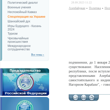
Политический диалог
28.09.2023 11:22
Военные учения
Азербайджан
Политика
Нес
Неспокойный Кавказ
Спецоперация на Украине
Шанхайский дух
Игры Будущего - Казань
2024
Туризм
Чрезвычайные
происшествия
Международное
сотрудничество
Все темы »
подчинении, до 1 января 2
существование. Населени
республики, после вступле
представленными Азерб
самостоятельного и инди
Нагорном Карабахе", - гово