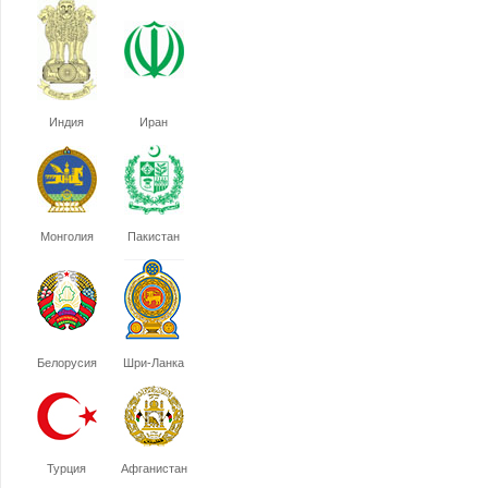
Индия
Иран
Монголия
Пакистан
Белорусия
Шри-Ланка
Турция
Афганистан