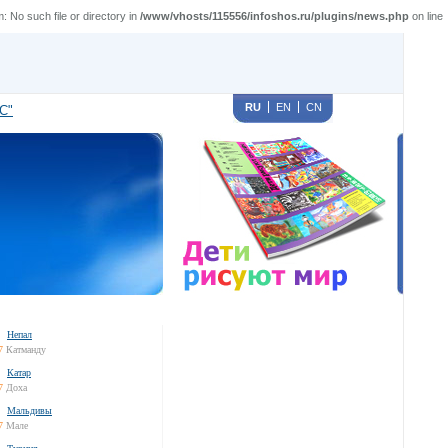
 No such file or directory in
/www/vhosts/115556/infoshos.ru/plugins/news.php
on line
RU
EN
CN
С"
Непал
7
Катманду
Катар
7
Доха
Мальдивы
7
Мале