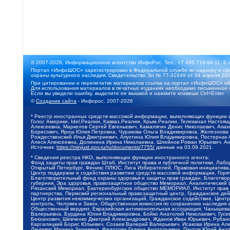
© 2007-2026, Информационное агентство ИнфоРос. Тел.: +7 495 718-84-11, E-
Портал «ИнфоШОС» зарегистрирован в Федеральной службе по надзору в сфе
охраны культурного наследия. Свидетельство Эл № 77-31649 от 04 апреля 200
При цитировании и перепечатке материалов ссылка на портал «ИнфоШОС» об
Для использования материалов в печатных изданиях необходимо письменное 
Если вы увидели ошибку, выделите ее мышкой и нажмите клавиши Ctrl+Enter
©
Создание сайта
- Инфорос, 2007-2026
* Реестр иностранных средств массовой информации, выполняющих функции 
Голос Америки, Idel.Реалии, Кавказ.Реалии, Крым.Реалии, Телеканал Настоя
Алексеевна, Маркелов Сергей Евгеньевич, Камалягин Денис Николаевич, Апах
Борисович, Ярош Юлия Петровна, Чуракова Ольга Владимировна, Железнова М
Рождественский Илья Дмитриевич, Апухтина Юлия Владимировна, Постернак Ал
Алеся Алексеевна, Долинина Ирина Николаевна, Шлейнов Роман Юрьевич, Ани
Источник:
https://minjust.gov.ru/ru/documents/7755/
данные на
03.09.2021
* Сведения реестра НКО, выполняющих функции иностранного агента:
Фонд защиты прав граждан Штаб, Институт права и публичной политики, Лаб
Открытый Петербург, Феникс ПЛЮС, Лига Избирателей, Правовая инициатива, 
Центр поддержки и содействия развитию средств массовой информации, Горя
Благотворительный фонд охраны здоровья и защиты прав граждан, Благотвори
губерния, Эра здоровья, правозащитное общество Мемориал, Аналитический 
Рязанский Мемориал, Екатеринбургское общество МЕМОРИАЛ, Институт прав ч
партнерства, Пермский региональный правозащитный центр, Гражданское де
Центр развития некоммерческих организаций, Гражданское содействие, Цент
контроль, Человек и Закон, Общественная комиссия по сохранению наследия
Общественный вердикт, Евразийская антимонопольная ассоциация, Чанышева 
Валерьевна, Бурдина Юлия Владимировна, Бойко Анатолий Николаевич, Гусев
Бекханович, Шевченко Дмитрий Александрович, Жданов Иван Юрьевич, Рубано
Каргалицкий Борис Юльевич, Созаев Валерий Валерьевич, Исакова Ирина Ал
Людевиг Марина Зариевна, Федотова Галина Анатольевна, Паутов Юрий Анато