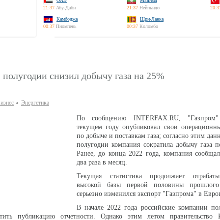
ОАЭ
Мьянма
21:37
Абу-Даби
21:37
Нейпьидо
20:3
Камбоджа
Шри-Ланка
00:37
Пномпень
00:37
Коломбо
I полугодии снизил добычу газа на 25%
изнес
Энергетика
По сообщению INTERFAX.RU, "Газпром"
текущем году опубликовал свои операционны
по добыче и поставкам газа; согласно этим дан
полугодии компания сократила добычу газа п
Ранее, до конца 2022 года, компания сообща
два раза в месяц.
Текущая статистика продолжает отрабаты
высокой базы первой половины прошлого 
серьезно изменился экспорт "Газпрома" в Евро
В начале 2022 года российские компании по
атить публикацию отчетности. Однако этим летом правительство