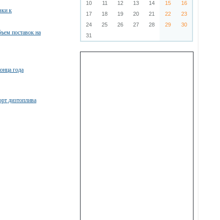
10
11
12
13
14
15
16
зки к
17
18
19
20
21
22
23
24
25
26
27
28
29
30
бъем поставок на
31
конца года
орт дизтоплива