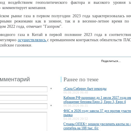
под воздействием геополитического фактора и высокого уровня з
- комментирует компания.
ском рынке газа в первом полугодии 2023 года характеризовалась не
урными режимами как в зимнее, так и в весенне-летнее время по
ом 2022 года, отмечает "Газпром".
оводного газа в Китай в первой половине 2023 года в соответстви
регулярно
осуществлялись
с превышением контрактных обязательств ПАО
сийские газовики.
Поделиться…
омментарий
Ранее по теме
«Сила Сибири» бьет рекорды
*
06.08.2026 06:48
Кабмин РФ разрешил до 1 июля 2027 года им
обращение бензина Евро 2, Евро 3, Евро 4
*
06.08.2026 06:35
ФАС в 2026 году завела 37 дел против участ
рынка
04.08.2026 20:52
Страны ОПЕК+ решили увеличить квоты по 
сентябрь на 188 тыс. б/с