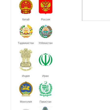
Китай
Россия
Таджикистан
Узбекистан
Индия
Иран
Монголия
Пакистан