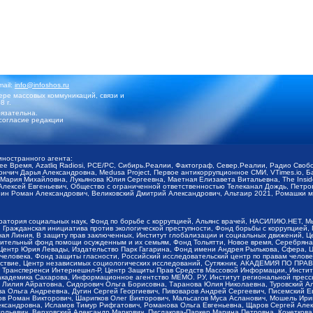
mail:
info@infoshos.ru
ре массовых коммуникаций, связи и
8 г.
язательна.
согласие редакции
иностранного агента:
щее Время, Azatliq Radiosi, PCE/PC, Сибирь.Реалии, Фактограф, Север.Реалии, Радио Св
ончич Дарья Александровна, Medusa Project, Первое антикоррупционное СМИ, VTimes.io, 
ария Михайловна, Лукьянова Юлия Сергеевна, Маетная Елизавета Витальевна, The Insid
ексей Евгеньевич, Общество с ограниченной ответственностью Телеканал Дождь, Петров 
н Роман Александрович, Великовский Дмитрий Александрович, Альтаир 2021, Ромашки мо
оратория социальных наук, Фонд по борьбе с коррупцией, Альянс врачей, НАСИЛИЮ.НЕТ, 
Гражданская инициатива против экологической преступности, Фонд борьбы с коррупцией,
чая Линия, В защиту прав заключенных, Институт глобализации и социальных движений,
тельный фонд помощи осужденным и их семьям, Фонд Тольятти, Новое время, Серебряная т
Центр Юрия Левады, Издательство Парк Гагарина, Фонд имени Андрея Рылькова, Сфера, 
еловека, Фонд защиты гласности, Российский исследовательский центр по правам челове
йствие, Центр независимых социологических исследований, Сутяжник, АКАДЕМИЯ ПО ПР
р Трансперенси Интернешнл-Р, Центр Защиты Прав Средств Массовой Информации, Институ
 академика Сахарова, Информационное агентство МЕМО. РУ, Институт региональной пресс
Лилия Айратовна, Сидорович Ольга Борисовна, Таранова Юлия Николаевна, Туровский Ал
а Ольга Андреевна, Дугин Сергей Георгиевич, Пивоваров Андрей Сергеевич, Писемский Е
в Роман Викторович, Шарипков Олег Викторович, Мальсагов Муса Асланович, Мошель Ири
ександровна, Исламов Тимур Рифгатович, Романова Ольга Евгеньевна, Щаров Сергей Але
льевич, Верховский Александр Маркович, Пислакова-Паркер Марина Петровна, Кочеткова