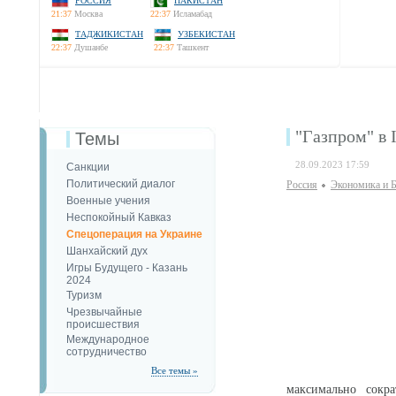
РОССИЯ
ПАКИСТАН
21:37
Москва
22:37
Исламабад
ТАДЖИКИСТАН
УЗБЕКИСТАН
22:37
Душанбе
22:37
Ташкент
"Газпром" в 
Темы
28.09.2023 17:59
Санкции
Политический диалог
Россия
Экономика и Б
Военные учения
Неспокойный Кавказ
Спецоперация на Украине
Шанхайский дух
Игры Будущего - Казань
2024
Туризм
Чрезвычайные
происшествия
Международное
сотрудничество
Все темы »
максимально сокр