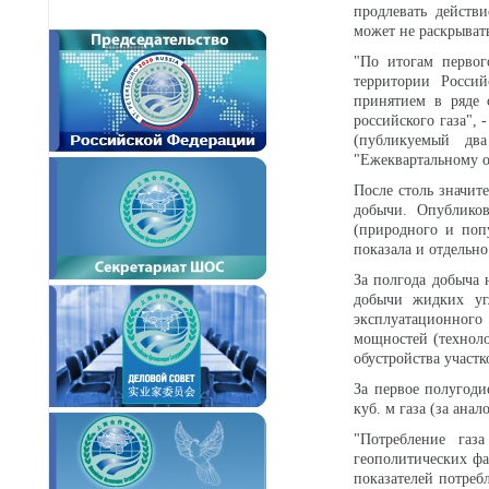
продлевать действ
может не раскрывать
"По итогам первог
территории Росси
принятием в ряде 
российского газа", 
(публикуемый дв
"Ежеквартальному о
После столь значит
добычи. Опубликов
(природного и поп
показала и отдельно
За полгода добыча 
добычи жидких уг
эксплуатационного
мощностей (технол
обустройства участ
За первое полугод
куб. м газа (за ана
"Потребление газ
геополитических фа
показателей потреб