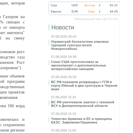
ции, которая
Cша
USD
Доллар
1
81.41
Eвропа
EUR
Евро
1
94.06
ы Газпром на
Официальный курс ЦБ России
7% связано с
Новости
з от импорта
чет эмитента"
07.08.2026 20:43
ий на смену
Украинский беспилотник атаковал
турецкий сухогруз возле
Новороссийска
возможен рост
водство газа
07.08.2026 20:38
Сенат США проголосовал за
ижения. Рост
законопроект о дополнительных
Газпромом").
антироссийских санкциях
чение объемов
07.08.2026 20:34
ией программ
ВС РФ поразили резервуары с ГСМ в
порту Южный и два сухогруза в Черном
изводственных
море
ции проектов
 компания.
07.08.2026 11:22
ВС РФ уничтожили эшелон с техникой
ынки 166 млрд
ВСУ в Днепропетровской области
07.08.2026 11:16
Членство Армении в ЕС и принципы
омических и
ЕАЭС. Заявления Пашиняна
ло сохранению
анном регионе
07.08.2026 11:09