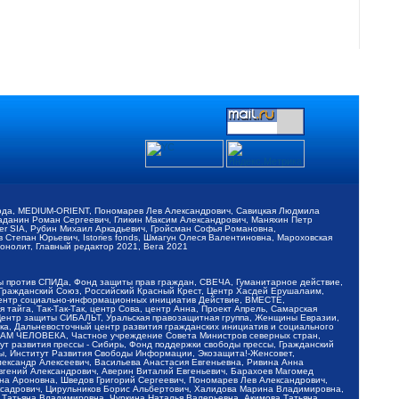
обода, MEDIUM-ORIENT, Пономарев Лев Александрович, Савицкая Людмила
Баданин Роман Сергеевич, Гликин Максим Александрович, Маняхин Петр
er SIA, Рубин Михаил Аркадьевич, Гройсман Софья Романовна,
Степан Юрьевич, Istories fonds, Шмагун Олеся Валентиновна, Мароховская
нолит, Главный редактор 2021, Вега 2021
Мы против СПИДа, Фонд защиты прав граждан, СВЕЧА, Гуманитарное действие,
 Гражданский Союз, Российский Красный Крест, Центр Хасдей Ерушалаим,
 Центр социально-информационных инициатив Действие, ВМЕСТЕ,
айга, Так-Так-Так, центр Сова, центр Анна, Проект Апрель, Самарская
Центр защиты СИБАЛЬТ, Уральская правозащитная группа, Женщины Евразии,
ка, Дальневосточный центр развития гражданских инициатив и социального
АВАМ ЧЕЛОВЕКА, Частное учреждение Совета Министров северных стран,
т развития прессы - Сибирь, Фонд поддержки свободы прессы, Гражданский
ы, Институт Развития Свободы Информации, Экозащита!-Женсовет,
ександр Алексеевич, Васильева Анастасия Евгеньевна, Ривина Анна
вгений Александрович, Аверин Виталий Евгеньевич, Барахоев Магомед
на Ароновна, Шведов Григорий Сергеевич, Пономарев Лев Александрович,
ксадрович, Цирульников Борис Альбертович, Халидова Марина Владимировна,
 Татьяна Владимировна, Чуркина Наталья Валерьевна, Акимова Татьяна