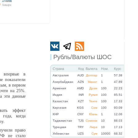
Турция
7
Анкара
Рубль/Валюты ШОС
Страна
Код
Валюта
Ном.
Курс
 впервые в
Австралия
AUD
Доллар
1
57.38
е показатели
Азербайджан
AZN
Манат
1
47.89
ным, в первом
Армения
AMD
Драм
100
22.23
очти на 25%.
Индия
INR
Рупия
100
85.51
ла эти данные
Казахстан
KZT
Тенге
100
17.33
Киргизия
KGS
Сом
100
93.09
вать эффект
КНР
CNY
Юань
1
12.06
года, когда
Таджикистан
TJS
Сомони
10
88.03
пу.
Турецкая
TRY
Лира
10
17.13
лучили право
Узбекистан
UZS
Сум
10000
68.32
 РФ не стало