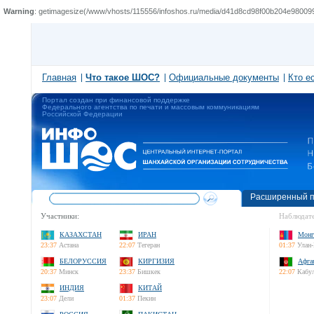
Warning
: getimagesize(/www/vhosts/115556/infoshos.ru/media/d41d8cd98f00b204e9800998ecf8
Главная
Что такое ШОС?
Официальные документы
Кто е
Портал создан при финансовой поддержке
Федерального агентства по печати и массовым коммуникациям
Российской Федерации
Расширенный п
Участники:
Наблюдате
КАЗАХСТАН
ИРАН
Монг
23:37
Астана
22:07
Тегеран
01:37
Улан-
БЕЛОРУССИЯ
КИРГИЗИЯ
Афга
20:37
Минск
23:37
Бишкек
22:07
Кабу
ИНДИЯ
КИТАЙ
23:07
Дели
01:37
Пекин