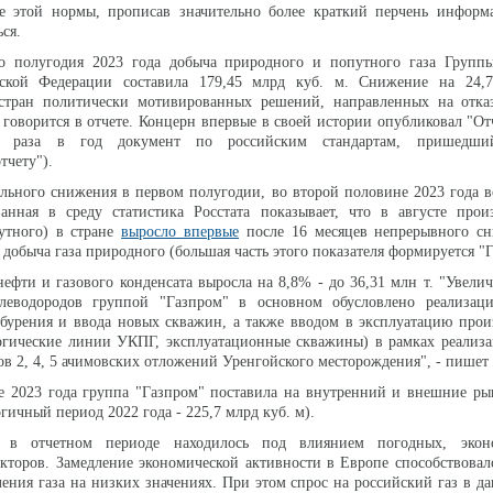
ие этой нормы, прописав значительно более краткий перчень информа
ся.
о полугодия 2023 года добыча природного и попутного газа Групп
йской Федерации составила 179,45 млрд куб. м. Снижение на 24,
стран политически мотивированных решений, направленных на отка
- говорится в отчете. Концерн впервые в своей истории опубликовал "От
а раза в год документ по российским стандартам, пришедш
тчету").
ельного снижения в первом полугодии, во второй половине 2023 года 
анная в среду статистика Росстата показывает, что в августе произ
утного) в стране
выросло впервые
после 16 месяцев непрерывного сн
 добыча газа природного (большая часть этого показателя формируется "
нефти и газового конденсата выросла на 8,8% - до 36,31 млн т. "Увели
леводородов группой "Газпром" в основном обусловлено реализац
 бурения и ввода новых скважин, а также вводом в эксплуатацию про
огические линии УКПГ, эксплуатационные скважины) в рамках реализа
ков 2, 4, 5 ачимовских отложений Уренгойского месторождения", - пишет
ие 2023 года группа "Газпром" поставила на внутренний и внешние р
логичный период 2022 года - 225,7 млрд куб. м).
а в отчетном периоде находилось под влиянием погодных, экон
кторов. Замедление экономической активности в Европе способствова
ления газа на низких значениях. При этом спрос на российский газ в д