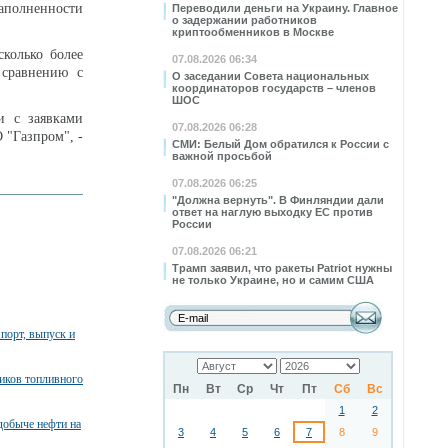
аполненности
Переводили деньги на Украину. Главное
о задержании работников
криптообменников в Москве
сколько более
07.08.2026 06:34
 сравнению с
О заседании Совета национальных
координаторов государств – членов
ШОС
и с заявками
07.08.2026 06:28
 "Газпром", -
СМИ: Белый Дом обратился к России с
важной просьбой
07.08.2026 06:25
"Должна вернуть". В Финляндии дали
ответ на наглую выходку ЕС против
России
07.08.2026 06:21
Трамп заявил, что ракеты Patriot нужны
не только Украине, но и самим США
порт, выпуск и
ников топливного
Пн
Вт
Ср
Чт
Пт
Сб
Вс
1
2
добыче нефти на
3
4
5
6
7
8
9