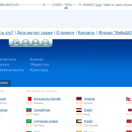
427e/0---------------------8------1700G--765U------9--6466027.jpg): failed to open stream:
40
сть кто?
Дети рисуют сказки
О проекте
Контакты
Журнал "ИнфоШО
оиск
ли:
Партнеры по диалогу:
олия
Королевство Бахрейн
Армения
Батор
22:07
Манама
22:07
Ереван
22:0
нистан
Азербайджан
Египет
л
22:37
Баку
20:37
Каир
21:3
Саудовская Аравия
Кувейт
21:37
Эр-Рияд
21:37
Эль-Кувейт
21:3