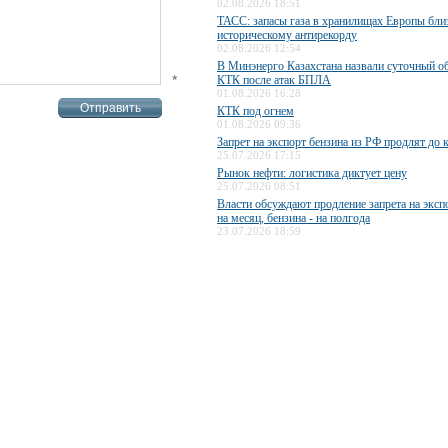
02.08.2026 18:51
ТАСС: запасы газа в хранилищах Европы бли
историческому антирекорду
02.08.2026 12:54
В Минэнерго Казахстана назвали суточный о
*
КТК после атак БПЛА
01.08.2026 16:28
КТК под огнем
01.08.2026 09:36
Запрет на экспорт бензина из РФ продлят до 
25.07.2026 17:15
Рынок нефти: логистика диктует цену
25.07.2026 08:51
Власти обсуждают продление запрета на эксп
на месяц, бензина - на полгода
23.07.2026 18:59