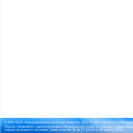
© 2007-2026, Информационное агентство ИнфоРос. Тел.: +7 495 718-84-11, E-mail:
info
Портал «ИнфоШОС» зарегистрирован в Федеральной службе по надзору в сфере массо
охраны культурного наследия. Свидетельство Эл № 77-31649 от 04 апреля 2008 г.