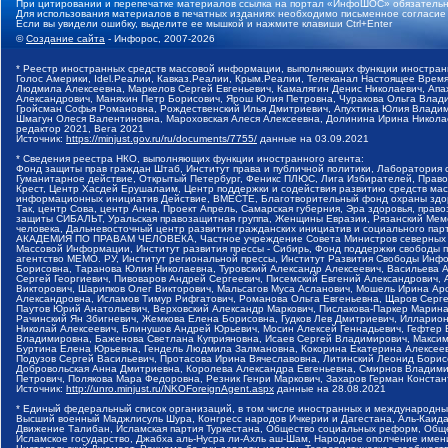
При цитировании и перепечатке материалов ссылка на портал «ИнфоШОС» обязательн
Для использования материалов в печатных изданиях необходимо письменное согласие
Если вы увидели ошибку, выделите ее мышкой и нажмите клавиши Ctrl+Enter
©
Создание сайта
- Инфорос, 2007-2026
* Реестр иностранных средств массовой информации, выполняющих функции иностранн
Голос Америки, Idel.Реалии, Кавказ.Реалии, Крым.Реалии, Телеканал Настоящее Время
Людмила Алексеевна, Маркелов Сергей Евгеньевич, Камалягин Денис Николаевич, Апах
Александрович, Маняхин Петр Борисович, Ярош Юлия Петровна, Чуракова Ольга Влади
Гройсман Софья Романовна, Рождественский Илья Дмитриевич, Апухтина Юлия Владимир
Шмагун Олеся Валентиновна, Мароховская Алеся Алексеевна, Долинина Ирина Никола
редактор 2021, Вега 2021
Источник:
https://minjust.gov.ru/ru/documents/7755/
данные на
03.09.2021
* Сведения реестра НКО, выполняющих функции иностранного агента:
Фонд защиты прав граждан Штаб, Институт права и публичной политики, Лаборатория
Гуманитарное действие, Открытый Петербург, Феникс ПЛЮС, Лига Избирателей, Правов
Крест, Центр Хасдей Ерушалаим, Центр поддержки и содействия развитию средств мас
информационных инициатив Действие, ВМЕСТЕ, Благотворительный фонд охраны здоров
Так, центр Сова, центр Анна, Проект Апрель, Самарская губерния, Эра здоровья, пр
защиты СИБАЛЬТ, Уральская правозащитная группа, Женщины Евразии, Рязанский Мемо
человека, Дальневосточный центр развития гражданских инициатив и социального пар
АКАДЕМИЯ ПО ПРАВАМ ЧЕЛОВЕКА, Частное учреждение Совета Министров северных стр
Массовой Информации, Институт развития прессы - Сибирь, Фонд поддержки свободы 
агентство МЕМО. РУ, Институт региональной прессы, Институт Развития Свободы Инф
Борисовна, Таранова Юлия Николаевна, Туровский Александр Алексеевич, Васильева 
Сергей Георгиевич, Пивоваров Андрей Сергеевич, Писемский Евгений Александрович,
Викторович, Шарипков Олег Викторович, Мальсагов Муса Асланович, Мошель Ирина Ар
Александровна, Исламов Тимур Рифгатович, Романова Ольга Евгеньевна, Щаров Серг
Паутов Юрий Анатольевич, Верховский Александр Маркович, Пислакова-Паркер Марина
Рачинский Ян Збигневич, Жемкова Елена Борисовна, Гудков Лев Дмитриевич, Иллари
Николай Алексеевич, Блинушов Андрей Юрьевич, Мосин Алексей Геннадьевич, Гефтер
Владимировна, Баженова Светлана Куприяновна, Исаев Сергей Владимирович, Максим
Буртина Елена Юрьевна, Гендель Людмила Залмановна, Кокорина Екатерина Алексеев
Подузов Сергей Васильевич, Протасова Ирина Вячеславовна, Литинский Леонид Борис
Добровольская Анна Дмитриевна, Королева Александра Евгеньевна, Смирнов Владими
Петрович, Полякова Мара Федоровна, Резник Генри Маркович, Захаров Герман Конста
Источник:
http://unro.minjust.ru/NKOForeignAgent.aspx
данные на
28.08.2021
* Единый федеральный список организаций, в том числе иностранных и международны
Высший военный Маджлисуль Шура, Конгресс народов Ичкерии и Дагестана, Аль-Каида, 
Движение Талибан, Исламская партия Туркестана, Общество социальных реформ, Общес
Исламское государство, Джабха аль-Нусра ли-Ахль аш-Шам, Народное ополчение имен