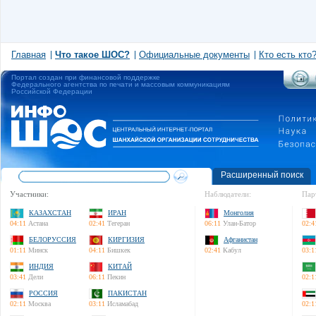
Главная
Что такое ШОС?
Официальные документы
Кто есть кто
Портал создан при финансовой поддержке
Федерального агентства по печати и массовым коммуникациям
Российской Федерации
Расширенный поиск
Участники:
Наблюдатели:
Пар
КАЗАХСТАН
ИРАН
Монголия
04:11
Астана
02:41
Тегеран
06:11
Улан-Батор
02:4
БЕЛОРУССИЯ
КИРГИЗИЯ
Афганистан
01:11
Минск
04:11
Бишкек
02:41
Кабул
03:1
ИНДИЯ
КИТАЙ
03:41
Дели
06:11
Пекин
02:1
РОССИЯ
ПАКИСТАН
02:11
Москва
03:11
Исламабад
02:1