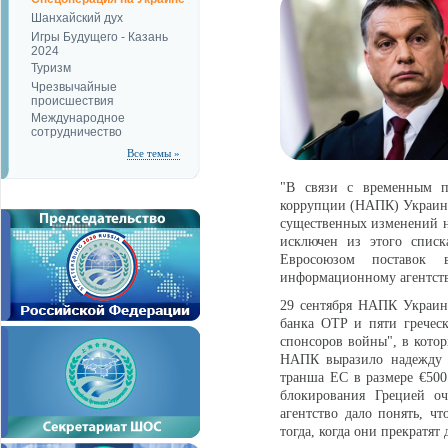
Шанхайский дух
Игры Будущего - Казань
2024
Туризм
Чрезвычайные
происшествия
Международное
сотрудничество
Все темы »
"В связи с временным п
коррупции (НАПК) Украины
существенных изменений не
исключен из этого списк
Евросоюзом поставок 
информационному агентст
29 сентября НАПК Украи
банка OTP и пяти гречес
спонсоров войны", в котор
НАПК выразило надежду н
транша ЕС в размере €50
блокирования Грецией о
агентство дало понять, чт
тогда, когда они прекратят 