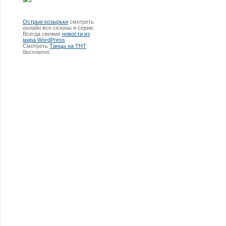
Острые козырьки
смотреть
онлайн все сезоны и серии.
Всегда свежие
новости из
мира WordPress
Смотреть
Танцы на ТНТ
бесплатно