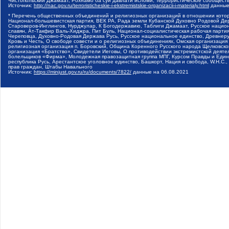
Чистопольский Джамаат, Рохнамо ба суи давлати исломи, Террористическое сообщест
Источник:
http://nac.gov.ru/terroristicheskie-i-ekstremistskie-organizacii-i-materialy.html
данные
* Перечень общественных объединений и религиозных организаций в отношении котор
Национал-большевистская партия, ВЕК РА, Рада земли Кубанской Духовно Родовой Де
Староверов-Инглингов, Нурджулар, К Богодержавию, Таблиги Джамаат, Русское наци
славян, Ат-Такфир Валь-Хиджра, Пит Буль, Национал-социалистическая рабочая парт
Череповца, Духовно-Родовая Держава Русь, Русское национальное единство, Древнер
Кровь и Честь, О свободе совести и о религиозных объединениях, Омская организаци
религиозная организация п. Боровский, Община Коренного Русского народа Щелковског
организация «Братство», Свидетели Иеговы, О противодействии экстремистской деяте
болельщиков «Фирма», Молодежная правозащитная группа МПГ, Курсом Правды и Единен
республика Русь, Арестантское уголовное единство, Башкорт, Нация и свобода, W.H.С
прав граждан, Штабы Навального
Источник:
https://minjust.gov.ru/ru/documents/7822/
данные на
06.08.2021