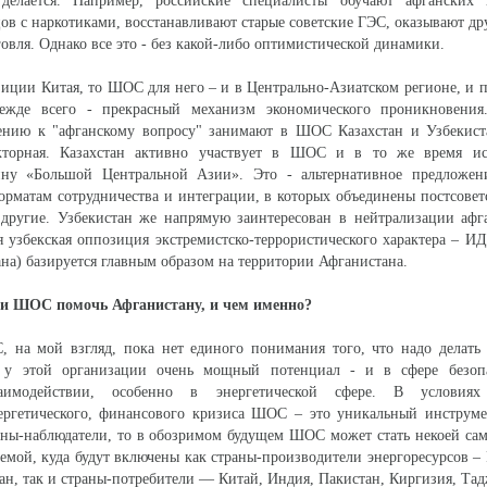
 делается. Например, российские специалисты обучают афганских 
ов с наркотиками, восстанавливают старые советские ГЭС, оказывают д
говля. Однако все это - без какой-либо оптимистической динамики.
зиции Китая, то ШОС для него – и в Центрально-Азиатском регионе, и
ежде всего - прекрасный механизм экономического проникновения
нию к "афганскому вопросу" занимают в ШОС Казахстан и Узбекист
кторная. Казахстан активно участвует в ШОС и в то же время ис
ну «Большой Центральной Азии». Это - альтернативное предложен
рматам сотрудничества и интеграции, в которых объединены постсовет
ругие. Узбекистан же напрямую заинтересован в нейтрализации афга
я узбекская оппозиция экстремистско-террористического характера – И
на) базируется главным образом на территории Афганистана.
 ли ШОС помочь Афганистану, и чем именно?
на мой взгляд, пока нет единого понимания того, что надо делать
я у этой организации очень мощный потенциал - и в сфере безоп
аимодействии, особенно в энергетической сфере. В условиях 
нергетического, финансового кризиса ШОС – это уникальный инструме
аны-наблюдатели, то в обозримом будущем ШОС может стать некоей са
темой, куда будут включены как страны-производители энергоресурсов – 
тан, так и страны-потребители — Китай, Индия, Пакистан, Киргизия, Та