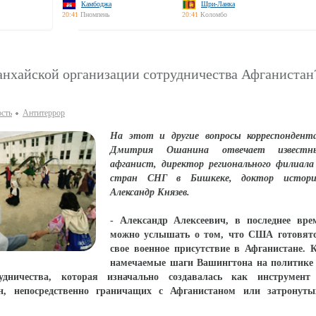
Камбоджа
Шри-Ланка
20:41
Пномпень
20:41
Коломбо
нхайской организации сотрудничества Афганистан
ость
Антитеррор
На этот и другие вопросы корреспонде
Дмитрия Ошанина отвечает известн
афганист, директор регионального филиа
стран СНГ в Бишкеке, доктор историч
Александр Князев.
- Александр Алексеевич, в последнее вр
можно услышать о том, что США готовятс
свое военное присутствие в Афганистане. 
намечаемые шаги Вашингтона на политике
удничества, которая изначально создавалась как инструмент 
ан, непосредственно граничащих с Афганистаном или затронуты