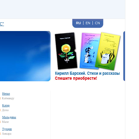
RU
EN
CN
С"
Непал
1
Катманду
Катар
1
Доха
Мальдивы
1
Мале
Турция
1
Анкара