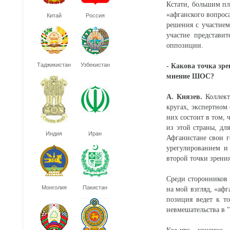
Кстати, большим пл
«афганского вопрос
Китай
Россия
решения с участие
участие представи
оппозиции.
Таджикистан
Узбекистан
- Какова точка зр
мнение ШОС?
А. Князев.
Коллект
кругах, экспертном
них состоит в том,
из этой страны, дл
Индия
Иран
Афганистане свои г
урегулированием и
второй точки зрения
Среди сторонников 
Монголия
Пакистан
на мой взгляд, «аф
позиция ведет к т
невмешательства в "