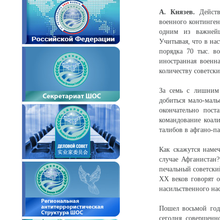
А. Князев.
Действи
военного континген
одним из важнейш
Учитывая, что в на
порядка 70 тыс. в
иностранная военн
количеству советски
За семь с лишним 
добиться мало-маль
окончательно пост
командование коал
талибов в афгано-п
Как скажутся наме
случае Афганистан?
печальный советски
XX веков говорят 
насильственного нас
Пошел восьмой год 
сегодня совершенн