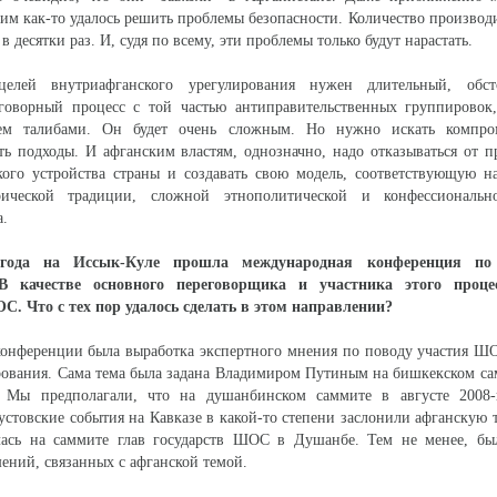
о им как-то удалось решить проблемы безопасности. Количество производ
в десятки раз. И, судя по всему, эти проблемы только будут нарастать.
елей внутриафганского урегулирования нужен длительный, обст
говорный процесс с той частью антиправительственных группировок
ем талибами. Он будет очень сложным. Но нужно искать компро
ть подходы. И афганским властям, однозначно, надо отказываться от 
кого устройства страны и создавать свою модель, соответствующую н
орической традиции, сложной этнополитической и конфессиональн
а.
года на Иссык-Куле прошла международная конференция по
В качестве основного переговорщика и участника этого проце
С. Что с тех пор удалось сделать в этом направлении?
онференции была выработка экспертного мнения по поводу участия ШО
ирования. Сама тема была задана Владимиром Путиным на бишкекском 
. Мы предполагали, что на душанбинском саммите в августе 2008-
устовские события на Кавказе в какой-то степени заслонили афганскую т
лась на саммите глав государств ШОС в Душанбе. Тем не менее, бы
ний, связанных с афганской темой.