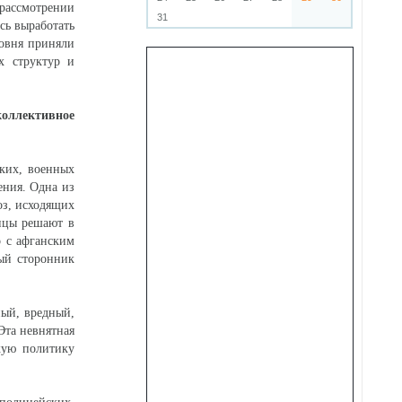
 рассмотрении
31
сь выработать
ровня приняли
х структур и
коллективное
ких, военных
ения. Одна из
оз, исходящих
анцы решают в
о с афганским
ный сторонник
ный, вредный,
Эта невнятная
кую политику