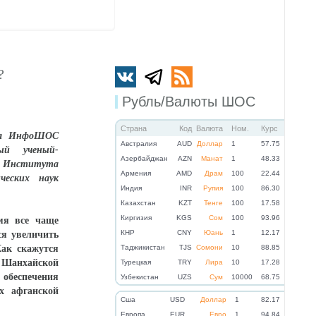
?
Рубль/Валюты ШОС
Страна
Код
Валюта
Ном.
Курс
нта ИнфоШОС
Австралия
AUD
Доллар
1
57.75
ый ученый-
Азербайджан
AZN
Манат
1
48.33
ла Института
Армения
AMD
Драм
100
22.44
еских наук
Индия
INR
Рупия
100
86.30
Казахстан
KZT
Тенге
100
17.58
Киргизия
KGS
Сом
100
93.96
емя все чаще
КНР
CNY
Юань
1
12.17
я увеличить
Как скажутся
Таджикистан
TJS
Сомони
10
88.85
 Шанхайской
Турецкая
TRY
Лира
10
17.28
обеспечения
Узбекистан
UZS
Сум
10000
68.75
х афганской
Cша
USD
Доллар
1
82.17
Eвропа
EUR
Евро
1
94.84