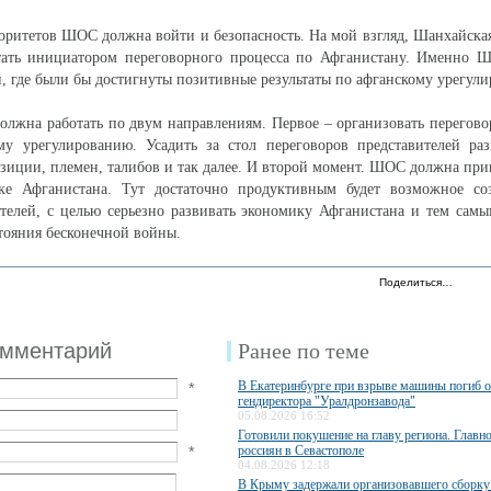
оритетов ШОС должна войти и безопасность. На мой взгляд, Шанхайска
тать инициатором переговорного процесса по Афганистану. Именно 
й, где были бы достигнуты позитивные результаты по афганскому урегул
олжна работать по двум направлениям. Первое – организовать перегов
му урегулированию. Усадить за стол переговоров представителей ра
озиции, племен, талибов и так далее. И второй момент. ШОС должна при
ке Афганистана. Тут достаточно продуктивным будет возможное со
телей, с целью серьезно развивать экономику Афганистана и тем сам
стояния бесконечной войны.
Поделиться…
омментарий
Ранее по теме
В Екатеринбурге при взрыве машины погиб 
*
гендиректора "Уралдронзавода"
05.08.2026 16:52
Готовили покушение на главу региона. Главн
*
россиян в Севастополе
04.08.2026 12:18
В Крыму задержали организовавшего сборку