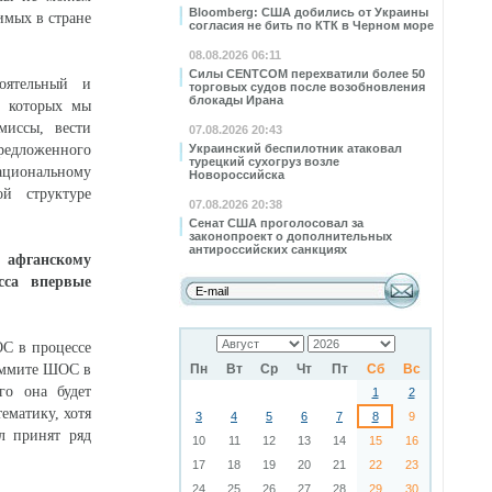
Bloomberg: США добились от Украины
имых в стране
согласия не бить по КТК в Черном море
08.08.2026 06:11
Силы CENTCOM перехватили более 50
оятельный и
торговых судов после возобновления
блокады Ирана
, которых мы
миссы, вести
07.08.2026 20:43
предложенного
Украинский беспилотник атаковал
турецкий сухогруз возле
ациональному
Новороссийска
ой структуре
07.08.2026 20:38
Сенат США проголосовал за
законопроект о дополнительных
антироссийских санкциях
 афганскому
сса впервые
С в процессе
саммите ШОС в
Пн
Вт
Ср
Чт
Пт
Сб
Вс
го она будет
1
2
ематику, хотя
3
4
5
6
7
8
9
л принят ряд
10
11
12
13
14
15
16
17
18
19
20
21
22
23
24
25
26
27
28
29
30