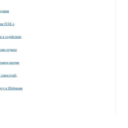
здания
ния НАК о
е в содействии
азам отдыха
ракта против
 спецслужб,
бусу в Шебекине