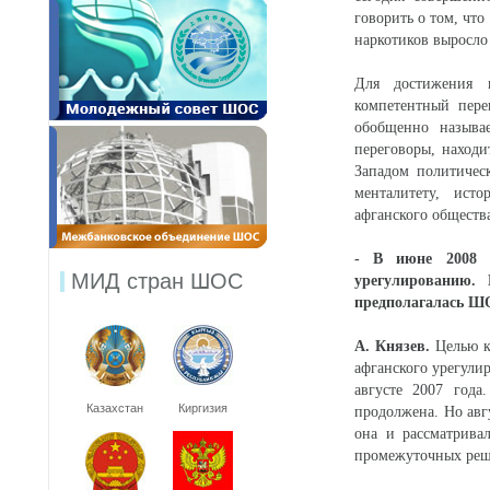
говорить о том, чт
наркотиков выросло 
Для достижения ц
компетентный пере
обобщенно называ
переговоры, находи
Западом политичес
менталитету, ист
афганского обществ
- В июне 2008 
МИД стран ШОС
урегулированию. 
предполагалась ШО
А. Князев.
Целью к
афганского урегул
августе 2007 года
Казахстан
Киргизия
продолжена. Но авг
она и рассматрива
промежуточных реше