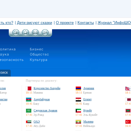
сть кто?
Дети рисуют сказки
О проекте
Контакты
Журнал "ИнфоШО
оиск
ли:
Партнеры по диалогу:
олия
Королевство Бахрейн
Армения
Батор
18:11
Манама
18:11
Ереван
18:1
нистан
Азербайджан
Египет
л
18:41
Баку
16:41
Каир
17:4
Саудовская Аравия
Кувейт
17:41
Эр-Рияд
17:41
Эль-Кувейт
17:4
ОАЭ
Мьянма
17:41
Абу-Даби
17:41
Нейпьидо
16:4