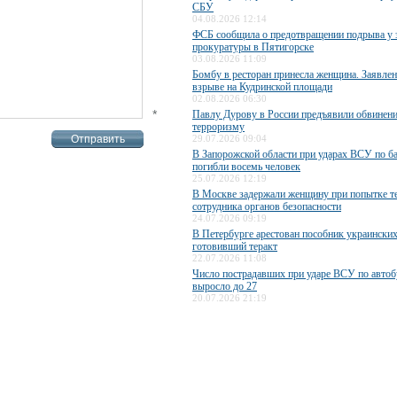
СБУ
04.08.2026 12:14
ФСБ сообщила о предотвращении подрыва у 
прокуратуры в Пятигорске
03.08.2026 11:09
Бомбу в ресторан принесла женщина. Заявле
взрыве на Кудринской площади
02.08.2026 06:30
*
Павлу Дурову в России предъявили обвинени
терроризму
29.07.2026 09:04
В Запорожской области при ударах ВСУ по б
погибли восемь человек
25.07.2026 12:19
В Москве задержали женщину при попытке те
сотрудника органов безопасности
24.07.2026 09:19
В Петербурге арестован пособник украинских
готовивший теракт
22.07.2026 11:08
Число пострадавших при ударе ВСУ по авто
выросло до 27
20.07.2026 21:19