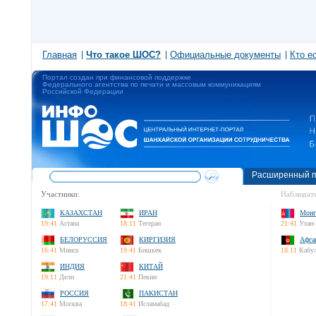
Главная
Что такое ШОС?
Официальные документы
Кто е
Портал создан при финансовой поддержке
Федерального агентства по печати и массовым коммуникациям
Российской Федерации
Расширенный п
Участники:
Наблюдате
КАЗАХСТАН
ИРАН
Монг
19:41
Астана
18:11
Тегеран
21:41
Улан-
БЕЛОРУССИЯ
КИРГИЗИЯ
Афга
16:41
Минск
19:41
Бишкек
18:11
Кабу
ИНДИЯ
КИТАЙ
19:11
Дели
21:41
Пекин
РОССИЯ
ПАКИСТАН
17:41
Москва
18:41
Исламабад