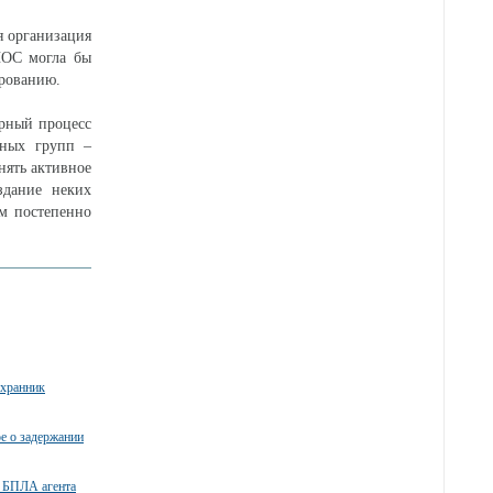
я организация
ШОС могла бы
ированию.
орный процесс
зных групп –
нять активное
здание неких
ым постепенно
охранник
ое о задержании
 БПЛА агента