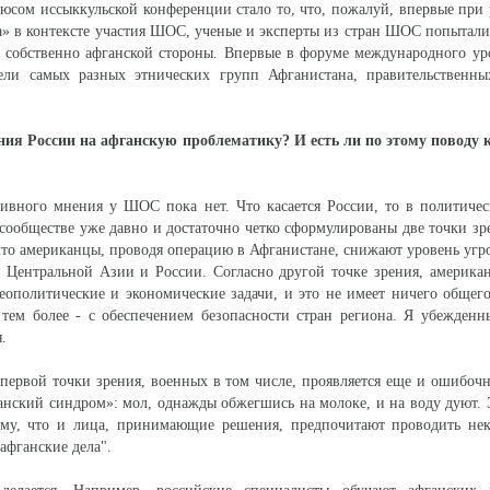
юсом иссыккульской конференции стало то, что, пожалуй, впервые при
а» в контексте участия ШОС, ученые и эксперты из стран ШОС попытали
м собственно афганской стороны. Впервые в форуме международного у
тели самых разных этнических групп Афганистана, правительственны
ения России на афганскую проблематику? И есть ли по этому поводу 
ивного мнения у ШОС пока нет. Что касается России, то в политичес
 сообществе уже давно и достаточно четко сформулированы две точки зр
 что американцы, проводя операцию в Афганистане, снижают уровень угр
я Центральной Азии и России. Согласно другой точке зрения, америк
еополитические и экономические задачи, и это не имеет ничего общег
 тем более - с обеспечением безопасности стран региона. Я убежден
.
первой точки зрения, военных в том числе, проявляется еще и ошибоч
ганский синдром»: мол, однажды обжегшись на молоке, и на воду дуют. 
ому, что и лица, принимающие решения, предпочитают проводить не
афганские дела".