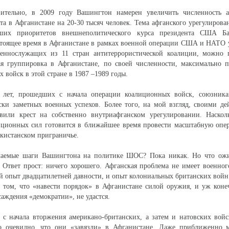
тельно, в 2009 году Вашингтон намерен увеличить численность а
та в Афганистане на 20-30 тысяч человек. Тема афганского урегулирова
их приоритетов внешнеполитического курса президента США Ба
стоящее время в Афганистане в рамках военной операции США и НАТО 
оеннослужащих из 11 стран антитеррористической коалиции, можно г
ая группировка в Афганистане, по своей численности, максимально п
х войск в этой стране в 1987 –1989 годы.
лет, прошедших с начала операции коалиционных войск, союзника
ски заметных военных успехов. Более того, на мой взгляд, своими д
авили крест на собственно внутриафганском урегулировании. Насколь
иционных сил готовится в ближайшее время провести масштабную опе
акистанском приграничье.
чаемые шаги Вашингтона на политике ШОС? Пока никак. Но что ожи
 Ответ прост: ничего хорошего. Афганская проблема не имеет военно
й опыт двадцатилетней давности, и опыт колониальных британских войн
о том, что «навести порядок» в Афганистане силой оружия, и уж кон
аждения «демократии», не удастся.
с начала вторжения американо-британских, а затем и натовских войс
о очевидно, что они «завязли» в Афганистане. Даже приближенно