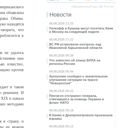
мериканского
Официальный курс ЦБ России
ния объявлена
Новости
рака Обамы.
08.08.2026 17:25
уже находятся
Уиткофф и Кушнер могут посетить Киев
оворить, что
и Москву на следующей неделе
риблизится к
08.08.2026 17:22
ВС РФ установили контроль над
Ивановкой Харьковской области
м не удалось
08.08.2026 09:39
ействиями они
Что известно об атаках БПЛА на
ко известно,
регионы России
рацию против
08.08.2026 06:44
Хуснуллин сообщил о значительном
улучшении ситуации на трассе
"Новороссия"
дает в таком
08.08.2026 06:22
го решения. И
Пентагон отстранил генерала,
 XIX и начала
отвечавшего за помощь Украине и
фланг НАТО
ечно методами
08.08.2026 06:18
В Киеве и Днепропетровске произошли
взрывы
к в страну, и
08.08.2026 06:13
 мы не можем