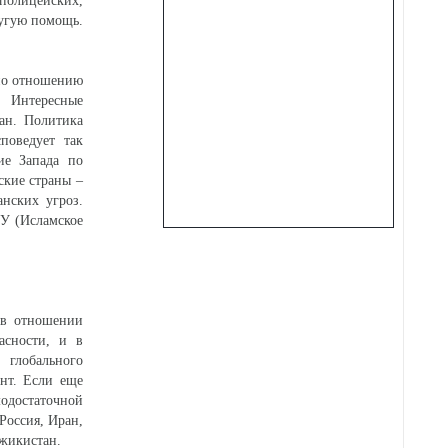
полицейских,
ругую помощь.
 по отношению
. Интересные
ан. Политика
поведует так
ие Запада по
ские страны –
нских угроз.
ДУ (Исламское
 в отношении
асности, и в
глобального
нт. Если еще
модостаточной
Россия, Иран,
джикистан.