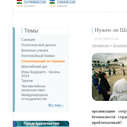
ТАДЖИКИСТАН
УЗБЕКИСТАН
18:41
Душанбе
18:41
Ташкент
Нужен ли Ша
Темы
23.01.2009 13:04
Санкции
Политический диалог
Афганистан
Безопаcн
Военные учения
Неспокойный Кавказ
Спецоперация на Украине
Шанхайский дух
Игры Будущего - Казань
2024
Туризм
Чрезвычайные
происшествия
Международное
сотрудничество
Все темы »
организации сотр
безопасности стр
проблематикой?