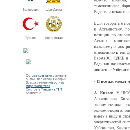
Кое-что, конечно,
таможенников, борц
Белорусия
Шри-Ланка
Ведется и некая тор
Если говорить о по
к Афганистану, пр
позиции по отноше
Турция
Афганистан
Астаны - многове
называемую доктри
отношению к тем фо
ЕврАзЭС, ОДКБ и д
Ведь так называема
движение Узбекиста
Острые козырьки
смотреть
онлайн все сезоны и серии.
- И все же, может
Всегда свежие
новости из
мира WordPress
Смотреть
Танцы на ТНТ
А. Князев.
У ШОС, 
бесплатно
Афганистана. Хот
экономическом вз
экономического, э
иметь в виду и стр
энергетической сис
Узбекистан, Казахс