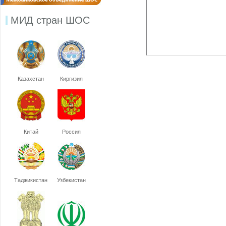
МИД стран ШОС
Казахстан
Киргизия
Китай
Россия
Таджикистан
Узбекистан