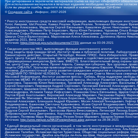
При цитировании и перепечатке материалов ссылка на портал «ИнфоШОС» обязательн
Для использования материалов в печатных изданиях необходимо письменное согласие
Если вы увидели ошибку, выделите ее мышкой и нажмите клавиши Ctrl+Enter
©
Создание сайта
- Инфорос, 2007-2026
* Реестр иностранных средств массовой информации, выполняющих функции иностранн
Голос Америки, Idel.Реалии, Кавказ.Реалии, Крым.Реалии, Телеканал Настоящее Время
Людмила Алексеевна, Маркелов Сергей Евгеньевич, Камалягин Денис Николаевич, Апах
Александрович, Маняхин Петр Борисович, Ярош Юлия Петровна, Чуракова Ольга Влади
Гройсман Софья Романовна, Рождественский Илья Дмитриевич, Апухтина Юлия Владимир
Шмагун Олеся Валентиновна, Мароховская Алеся Алексеевна, Долинина Ирина Никола
редактор 2021, Вега 2021
Источник:
https://minjust.gov.ru/ru/documents/7755/
данные на
03.09.2021
* Сведения реестра НКО, выполняющих функции иностранного агента:
Фонд защиты прав граждан Штаб, Институт права и публичной политики, Лаборатория
Гуманитарное действие, Открытый Петербург, Феникс ПЛЮС, Лига Избирателей, Правов
Крест, Центр Хасдей Ерушалаим, Центр поддержки и содействия развитию средств мас
информационных инициатив Действие, ВМЕСТЕ, Благотворительный фонд охраны здоров
Так, центр Сова, центр Анна, Проект Апрель, Самарская губерния, Эра здоровья, пр
защиты СИБАЛЬТ, Уральская правозащитная группа, Женщины Евразии, Рязанский Мемо
человека, Дальневосточный центр развития гражданских инициатив и социального пар
АКАДЕМИЯ ПО ПРАВАМ ЧЕЛОВЕКА, Частное учреждение Совета Министров северных стр
Массовой Информации, Институт развития прессы - Сибирь, Фонд поддержки свободы 
агентство МЕМО. РУ, Институт региональной прессы, Институт Развития Свободы Инф
Борисовна, Таранова Юлия Николаевна, Туровский Александр Алексеевич, Васильева 
Сергей Георгиевич, Пивоваров Андрей Сергеевич, Писемский Евгений Александрович,
Викторович, Шарипков Олег Викторович, Мальсагов Муса Асланович, Мошель Ирина Ар
Александровна, Исламов Тимур Рифгатович, Романова Ольга Евгеньевна, Щаров Серг
Паутов Юрий Анатольевич, Верховский Александр Маркович, Пислакова-Паркер Марина
Рачинский Ян Збигневич, Жемкова Елена Борисовна, Гудков Лев Дмитриевич, Иллари
Николай Алексеевич, Блинушов Андрей Юрьевич, Мосин Алексей Геннадьевич, Гефтер
Владимировна, Баженова Светлана Куприяновна, Исаев Сергей Владимирович, Максим
Буртина Елена Юрьевна, Гендель Людмила Залмановна, Кокорина Екатерина Алексеев
Подузов Сергей Васильевич, Протасова Ирина Вячеславовна, Литинский Леонид Борис
Добровольская Анна Дмитриевна, Королева Александра Евгеньевна, Смирнов Владими
Петрович, Полякова Мара Федоровна, Резник Генри Маркович, Захаров Герман Конста
Источник:
http://unro.minjust.ru/NKOForeignAgent.aspx
данные на
28.08.2021
* Единый федеральный список организаций, в том числе иностранных и международны
Высший военный Маджлисуль Шура, Конгресс народов Ичкерии и Дагестана, Аль-Каида, 
Движение Талибан, Исламская партия Туркестана, Общество социальных реформ, Общес
Исламское государство, Джабха аль-Нусра ли-Ахль аш-Шам, Народное ополчение имен