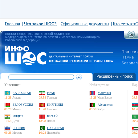
Главная
Что такое ШОС?
Официальные документы
Кто есть кто
Портал создан при финансовой поддержке
Федерального агентства по печати и массовым коммуникациям
Российской Федерации
Расширенный поиск
Участники:
Наблюдатели:
Пар
КАЗАХСТАН
ИРАН
Монголия
11:28
Астана
09:58
Тегеран
13:28
Улан-Батор
09:5
БЕЛОРУССИЯ
КИРГИЗИЯ
Афганистан
08:28
Минск
11:28
Бишкек
09:58
Кабул
10:2
ИНДИЯ
КИТАЙ
10:58
Дели
13:28
Пекин
09:2
РОССИЯ
ПАКИСТАН
09:28
Москва
10:28
Исламабад
09:2