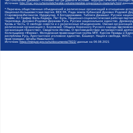
Чистопольский Джамаат, Рохнамо ба суи давлати исломи, Террористическое сообщест
Источник:
http://nac.gov.ru/terroristicheskie-i-ekstremistskie-organizacii-i-materialy.html
данные
* Перечень общественных объединений и религиозных организаций в отношении котор
Национал-большевистская партия, ВЕК РА, Рада земли Кубанской Духовно Родовой Де
Староверов-Инглингов, Нурджулар, К Богодержавию, Таблиги Джамаат, Русское наци
славян, Ат-Такфир Валь-Хиджра, Пит Буль, Национал-социалистическая рабочая парт
Череповца, Духовно-Родовая Держава Русь, Русское национальное единство, Древнер
Кровь и Честь, О свободе совести и о религиозных объединениях, Омская организаци
религиозная организация п. Боровский, Община Коренного Русского народа Щелковског
организация «Братство», Свидетели Иеговы, О противодействии экстремистской деяте
болельщиков «Фирма», Молодежная правозащитная группа МПГ, Курсом Правды и Единен
республика Русь, Арестантское уголовное единство, Башкорт, Нация и свобода, W.H.С
прав граждан, Штабы Навального
Источник:
https://minjust.gov.ru/ru/documents/7822/
данные на
06.08.2021