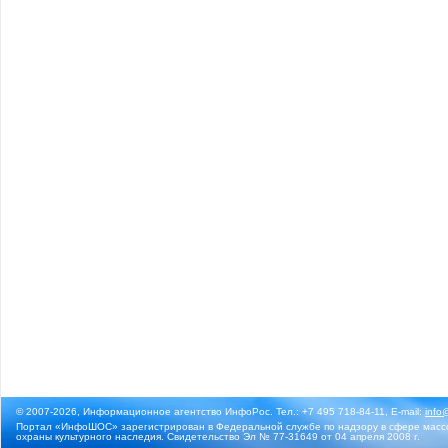
© 2007-2026, Информационное агентство ИнфоРос. Тел.: +7 495 718-84-11, E-mail:
info
Портал «ИнфоШОС» зарегистрирован в Федеральной службе по надзору в сфере массо
охраны культурного наследия. Свидетельство Эл № 77-31649 от 04 апреля 2008 г.