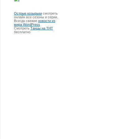
Острые козырьки
смотреть
онлайн все сезоны и серии.
Всегда свежие
новости из
мира WordPress
Смотреть
Танцы на ТНТ
бесплатно