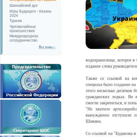
Шанхайский дух
Игры Будущего - Казань
2024
Туризм
Чрезвычайные
происшествия
Международное
сотрудничество
Все темы »
водохранилище, которое в 
издание слова руководите
Также со ссылкой на ком
спецназа было создание на
этого несколько десятков 
гражданских лодках. Во 
смогли закрепиться, и поп
"Не хватило артиллерий
вынужденно отступили п
Шамана.
Со ссылкой на "Буданова и