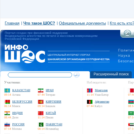
Главная
Что такое ШОС?
Официальные документы
Кто есть кто
Портал создан при финансовой поддержке
Федерального агентства по печати и массовым коммуникациям
Российской Федерации
Расширенный поиск
Участники:
Наблюдатели:
Пар
КАЗАХСТАН
ИРАН
Монголия
09:14
Астана
07:44
Тегеран
11:14
Улан-Батор
07:4
БЕЛОРУССИЯ
КИРГИЗИЯ
Афганистан
06:14
Минск
09:14
Бишкек
07:44
Кабул
08:1
ИНДИЯ
КИТАЙ
08:44
Дели
11:14
Пекин
07:1
РОССИЯ
ПАКИСТАН
07:14
Москва
08:14
Исламабад
07:1