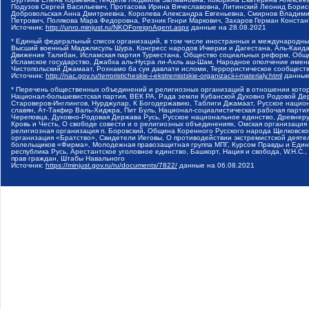
Подузов Сергей Васильевич, Протасова Ирина Вячеславовна, Литинский Леонид Борис
Добровольская Анна Дмитриевна, Королева Александра Евгеньевна, Смирнов Владими
Петрович, Полякова Мара Федоровна, Резник Генри Маркович, Захаров Герман Конста
Источник:
http://unro.minjust.ru/NKOForeignAgent.aspx
данные на
28.08.2021
* Единый федеральный список организаций, в том числе иностранных и международны
Высший военный Маджлисуль Шура, Конгресс народов Ичкерии и Дагестана, Аль-Каида, 
Движение Талибан, Исламская партия Туркестана, Общество социальных реформ, Общес
Исламское государство, Джабха аль-Нусра ли-Ахль аш-Шам, Народное ополчение имен
Чистопольский Джамаат, Рохнамо ба суи давлати исломи, Террористическое сообщест
Источник:
http://nac.gov.ru/terroristicheskie-i-ekstremistskie-organizacii-i-materialy.html
данные
* Перечень общественных объединений и религиозных организаций в отношении котор
Национал-большевистская партия, ВЕК РА, Рада земли Кубанской Духовно Родовой Де
Староверов-Инглингов, Нурджулар, К Богодержавию, Таблиги Джамаат, Русское наци
славян, Ат-Такфир Валь-Хиджра, Пит Буль, Национал-социалистическая рабочая парт
Череповца, Духовно-Родовая Держава Русь, Русское национальное единство, Древнер
Кровь и Честь, О свободе совести и о религиозных объединениях, Омская организаци
религиозная организация п. Боровский, Община Коренного Русского народа Щелковског
организация «Братство», Свидетели Иеговы, О противодействии экстремистской деяте
болельщиков «Фирма», Молодежная правозащитная группа МПГ, Курсом Правды и Единен
республика Русь, Арестантское уголовное единство, Башкорт, Нация и свобода, W.H.С
прав граждан, Штабы Навального
Источник:
https://minjust.gov.ru/ru/documents/7822/
данные на
06.08.2021