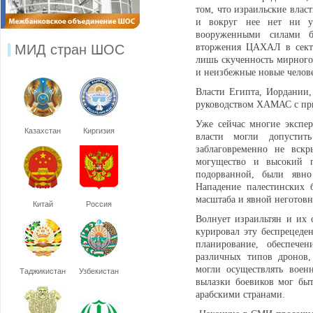
том, что израильские власт
и вокруг нее нет ни у 
вооруженными силами бе
МИД стран ШОС
вторжения ЦАХАЛ в секто
лишь скученность мирного
и неизбежные новые челове
Власти Египта, Иордании,
руководством ХАМАС с при
Уже сейчас многие экспер
Казахстан
Киргизия
власти могли допустит
заблаговременно не вскр
могущество и высокий п
подорванной, были явн
Нападение палестинских 
масштаба и явной неготовн
Китай
Россия
Волнует израильтян и их 
курировал эту беспрецеде
планирование, обеспече
различных типов дронов,
могли осуществлять воен
Таджикистан
Узбекистан
вылазки боевиков мог бы
арабскими странами.