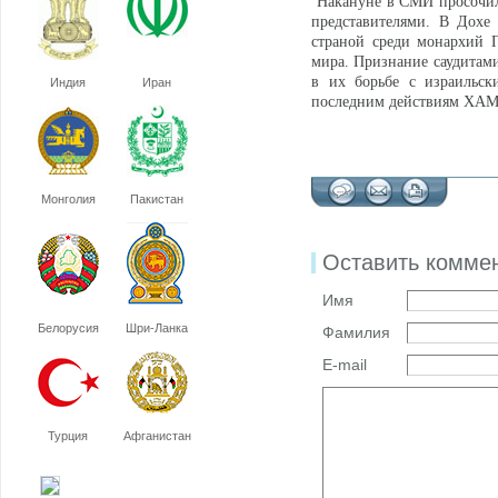
Накануне в СМИ просочила
представителями. В Дохе 
страной среди монархий П
мира. Признание саудитами
в их борьбе с израильск
Индия
Иран
последним действиям ХАМА
Монголия
Пакистан
Оставить комме
Имя
Белорусия
Шри-Ланка
Фамилия
E-mail
Турция
Афганистан