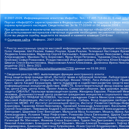
© 2007-2026, Информационное агентство ИнфоРос. Тел.: +7 495 718-84-11, E-mail:
info
Портал «ИнфоШОС» зарегистрирован в Федеральной службе по надзору в сфере массо
охраны культурного наследия. Свидетельство Эл № 77-31649 от 04 апреля 2008 г.
При цитировании и перепечатке материалов ссылка на портал «ИнфоШОС» обязательн
Для использования материалов в печатных изданиях необходимо письменное согласие
Если вы увидели ошибку, выделите ее мышкой и нажмите клавиши Ctrl+Enter
©
Создание сайта
- Инфорос, 2007-2026
* Реестр иностранных средств массовой информации, выполняющих функции иностранн
Голос Америки, Idel.Реалии, Кавказ.Реалии, Крым.Реалии, Телеканал Настоящее Время
Людмила Алексеевна, Маркелов Сергей Евгеньевич, Камалягин Денис Николаевич, Апах
Александрович, Маняхин Петр Борисович, Ярош Юлия Петровна, Чуракова Ольга Влади
Гройсман Софья Романовна, Рождественский Илья Дмитриевич, Апухтина Юлия Владимир
Шмагун Олеся Валентиновна, Мароховская Алеся Алексеевна, Долинина Ирина Никола
редактор 2021, Вега 2021
Источник:
https://minjust.gov.ru/ru/documents/7755/
данные на
03.09.2021
* Сведения реестра НКО, выполняющих функции иностранного агента:
Фонд защиты прав граждан Штаб, Институт права и публичной политики, Лаборатория
Гуманитарное действие, Открытый Петербург, Феникс ПЛЮС, Лига Избирателей, Правов
Крест, Центр Хасдей Ерушалаим, Центр поддержки и содействия развитию средств мас
информационных инициатив Действие, ВМЕСТЕ, Благотворительный фонд охраны здоров
Так, центр Сова, центр Анна, Проект Апрель, Самарская губерния, Эра здоровья, пр
защиты СИБАЛЬТ, Уральская правозащитная группа, Женщины Евразии, Рязанский Мемо
человека, Дальневосточный центр развития гражданских инициатив и социального пар
АКАДЕМИЯ ПО ПРАВАМ ЧЕЛОВЕКА, Частное учреждение Совета Министров северных стр
Массовой Информации, Институт развития прессы - Сибирь, Фонд поддержки свободы 
агентство МЕМО. РУ, Институт региональной прессы, Институт Развития Свободы Инф
Борисовна, Таранова Юлия Николаевна, Туровский Александр Алексеевич, Васильева 
Сергей Георгиевич, Пивоваров Андрей Сергеевич, Писемский Евгений Александрович,
Викторович, Шарипков Олег Викторович, Мальсагов Муса Асланович, Мошель Ирина Ар
Александровна, Исламов Тимур Рифгатович, Романова Ольга Евгеньевна, Щаров Серг
Паутов Юрий Анатольевич, Верховский Александр Маркович, Пислакова-Паркер Марина
Рачинский Ян Збигневич, Жемкова Елена Борисовна, Гудков Лев Дмитриевич, Иллари
Николай Алексеевич, Блинушов Андрей Юрьевич, Мосин Алексей Геннадьевич, Гефтер
Владимировна, Баженова Светлана Куприяновна, Исаев Сергей Владимирович, Максим
Буртина Елена Юрьевна, Гендель Людмила Залмановна, Кокорина Екатерина Алексеев