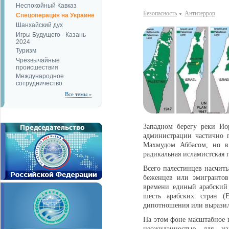
Неспокойный Кавказ
Безопаcность
Антитеррор
Спецоперация на Украине
Шанхайский дух
Игры Будущего - Казань
2024
Туризм
Чрезвычайные
происшествия
Международное
сотрудничество
Все темы »
Западном берегу реки Ио
администрации частично 
Махмудом Аббасом, но в 
радикальная исламистская
Всего палестинцев насчиты
беженцев или эмигрантов
времени единый арабский
шесть арабских стран (
дипотношения или выразил
На этом фоне масштабное н
неожиданностью для и