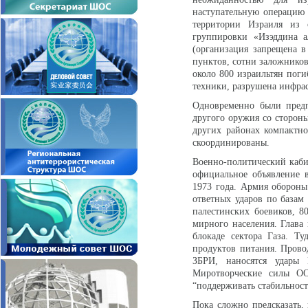
наступательную операцию
территории Израиля из 
группировки «Изэддина 
(организация запрещена в
пунктов, сотни заложников
около 800 израильтян поги
техники, разрушена инфра
Одновременно были предп
другого оружия со сторон
других районах компактн
скоординированы.
Военно-политический кабин
официальное объявление в
1973 года. Армия оборон
ответных ударов по базам
палестинских боевиков, 8
мирного населения. Глава
блокаде сектора Газа. Ту
продуктов питания. Пров
ЗБРИ, наносятся удары
Миротворческие силы ОО
“поддерживать стабильност
Пока сложно предсказать,