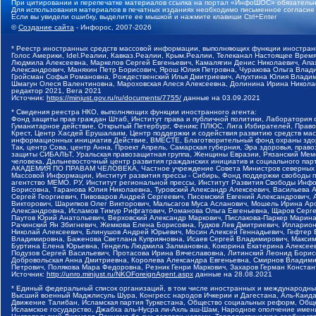
При цитировании и перепечатке материалов ссылка на портал «ИнфоШОС» обязательн
Для использования материалов в печатных изданиях необходимо письменное согласие
Если вы увидели ошибку, выделите ее мышкой и нажмите клавиши Ctrl+Enter
©
Создание сайта
- Инфорос, 2007-2026
* Реестр иностранных средств массовой информации, выполняющих функции иностранн
Голос Америки, Idel.Реалии, Кавказ.Реалии, Крым.Реалии, Телеканал Настоящее Время
Людмила Алексеевна, Маркелов Сергей Евгеньевич, Камалягин Денис Николаевич, Апах
Александрович, Маняхин Петр Борисович, Ярош Юлия Петровна, Чуракова Ольга Влади
Гройсман Софья Романовна, Рождественский Илья Дмитриевич, Апухтина Юлия Владимир
Шмагун Олеся Валентиновна, Мароховская Алеся Алексеевна, Долинина Ирина Никола
редактор 2021, Вега 2021
Источник:
https://minjust.gov.ru/ru/documents/7755/
данные на
03.09.2021
* Сведения реестра НКО, выполняющих функции иностранного агента:
Фонд защиты прав граждан Штаб, Институт права и публичной политики, Лаборатория
Гуманитарное действие, Открытый Петербург, Феникс ПЛЮС, Лига Избирателей, Правов
Крест, Центр Хасдей Ерушалаим, Центр поддержки и содействия развитию средств мас
информационных инициатив Действие, ВМЕСТЕ, Благотворительный фонд охраны здоров
Так, центр Сова, центр Анна, Проект Апрель, Самарская губерния, Эра здоровья, пр
защиты СИБАЛЬТ, Уральская правозащитная группа, Женщины Евразии, Рязанский Мемо
человека, Дальневосточный центр развития гражданских инициатив и социального пар
АКАДЕМИЯ ПО ПРАВАМ ЧЕЛОВЕКА, Частное учреждение Совета Министров северных стр
Массовой Информации, Институт развития прессы - Сибирь, Фонд поддержки свободы 
агентство МЕМО. РУ, Институт региональной прессы, Институт Развития Свободы Инф
Борисовна, Таранова Юлия Николаевна, Туровский Александр Алексеевич, Васильева 
Сергей Георгиевич, Пивоваров Андрей Сергеевич, Писемский Евгений Александрович,
Викторович, Шарипков Олег Викторович, Мальсагов Муса Асланович, Мошель Ирина Ар
Александровна, Исламов Тимур Рифгатович, Романова Ольга Евгеньевна, Щаров Серг
Паутов Юрий Анатольевич, Верховский Александр Маркович, Пислакова-Паркер Марина
Рачинский Ян Збигневич, Жемкова Елена Борисовна, Гудков Лев Дмитриевич, Иллари
Николай Алексеевич, Блинушов Андрей Юрьевич, Мосин Алексей Геннадьевич, Гефтер
Владимировна, Баженова Светлана Куприяновна, Исаев Сергей Владимирович, Максим
Буртина Елена Юрьевна, Гендель Людмила Залмановна, Кокорина Екатерина Алексеев
Подузов Сергей Васильевич, Протасова Ирина Вячеславовна, Литинский Леонид Борис
Добровольская Анна Дмитриевна, Королева Александра Евгеньевна, Смирнов Владими
Петрович, Полякова Мара Федоровна, Резник Генри Маркович, Захаров Герман Конста
Источник:
http://unro.minjust.ru/NKOForeignAgent.aspx
данные на
28.08.2021
* Единый федеральный список организаций, в том числе иностранных и международны
Высший военный Маджлисуль Шура, Конгресс народов Ичкерии и Дагестана, Аль-Каида, 
Движение Талибан, Исламская партия Туркестана, Общество социальных реформ, Общес
Исламское государство, Джабха аль-Нусра ли-Ахль аш-Шам, Народное ополчение имен