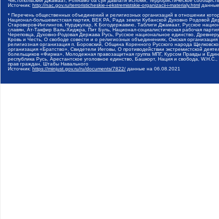
Чистопольский Джамаат, Рохнамо ба суи давлати исломи, Террористическое сообщест
Источник:
http://nac.gov.ru/terroristicheskie-i-ekstremistskie-organizacii-i-materialy.html
данные
* Перечень общественных объединений и религиозных организаций в отношении котор
Национал-большевистская партия, ВЕК РА, Рада земли Кубанской Духовно Родовой Де
Староверов-Инглингов, Нурджулар, К Богодержавию, Таблиги Джамаат, Русское наци
славян, Ат-Такфир Валь-Хиджра, Пит Буль, Национал-социалистическая рабочая парт
Череповца, Духовно-Родовая Держава Русь, Русское национальное единство, Древнер
Кровь и Честь, О свободе совести и о религиозных объединениях, Омская организаци
религиозная организация п. Боровский, Община Коренного Русского народа Щелковског
организация «Братство», Свидетели Иеговы, О противодействии экстремистской деяте
болельщиков «Фирма», Молодежная правозащитная группа МПГ, Курсом Правды и Единен
республика Русь, Арестантское уголовное единство, Башкорт, Нация и свобода, W.H.С
прав граждан, Штабы Навального
Источник:
https://minjust.gov.ru/ru/documents/7822/
данные на
06.08.2021