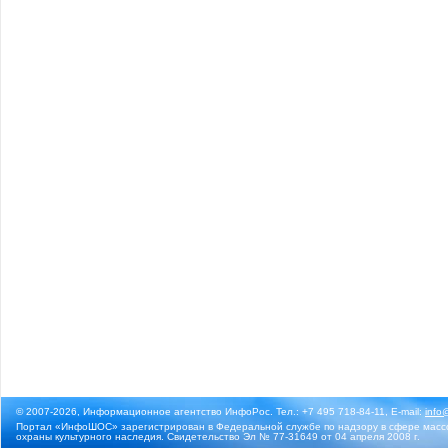
© 2007-2026, Информационное агентство ИнфоРос. Тел.: +7 495 718-84-11, E-mail:
info
Портал «ИнфоШОС» зарегистрирован в Федеральной службе по надзору в сфере массо
охраны культурного наследия. Свидетельство Эл № 77-31649 от 04 апреля 2008 г.