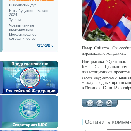
Шанхайский дух
Игры Будущего - Казань
2024
Туризм
Чрезвычайные
происшествия
Международное
сотрудничество
Все темы »
Петер Сийярто. Он сообщ
израильского конфликта.
Инициатива "Один пояс - 
КНР Си Цзиньпином дл
инвестиционных проектов с
также зарубежного капит
международных организаци
в Пекине с 17 по 18 октябр
Оставить комме