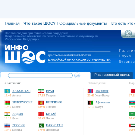
Главная
Что такое ШОС?
Официальные документы
Кто есть кто
Портал создан при финансовой поддержке
Федерального агентства по печати и массовым коммуникациям
Российской Федерации
Расширенный поиск
Участники:
Наблюдатели:
Пар
КАЗАХСТАН
ИРАН
Монголия
18:49
Астана
17:19
Тегеран
20:49
Улан-Батор
17:1
БЕЛОРУССИЯ
КИРГИЗИЯ
Афганистан
15:49
Минск
18:49
Бишкек
17:19
Кабул
17:4
ИНДИЯ
КИТАЙ
18:19
Дели
20:49
Пекин
16:4
РОССИЯ
ПАКИСТАН
16:49
Москва
17:49
Исламабад
16:4