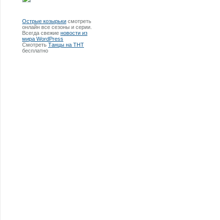
Острые козырьки
смотреть
онлайн все сезоны и серии.
Всегда свежие
новости из
мира WordPress
Смотреть
Танцы на ТНТ
бесплатно