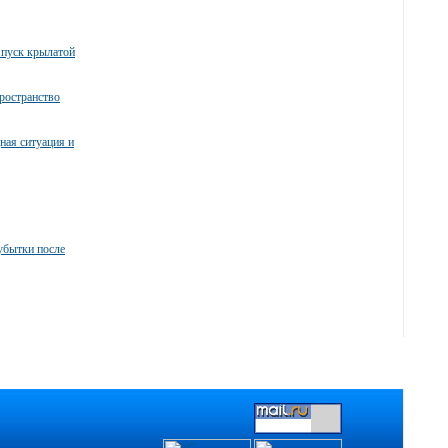
пуск крылатой
ространство
ная ситуация и
убытки после