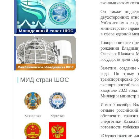
экономических связ
Он также подчерк
двухсторонних отн
Узбекистану в созд
министерство здрав
в сфере ядерной м
Говоря о визите пре
рождения Владимир
Огарево Шавката М
государств дали ста
Заметим, создание
года. По этому п
МИД стран ШОС
транспортировке ро
экспорт российског
квартале 2023 года
Миллер и министр 
И вот 7 октября В
отныне российский
обеспечить транзи
Казахстан
Киргизия
энергетики Казахст
готовности узбекск
«Осуществление дан