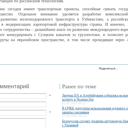
станции по российским технологиям.
ие сегодня имеют транспортные проекты, способные связать госуд
транство. Отдельное внимание уделяется разработке комплексн
 развитию железнодорожного транспорта в Узбекистане, а российск
ь в модернизации аэропортовой инфраструктуры страны. И конечно, 
го сотрудничества – дальнейшие шаги по развитию международного кор
ет конкурировать с Суэцким каналом за грузопотоки, и позволит р
руты на евразийском пространстве, в том числе проходящие через 
Поделиться…
омментарий
Ранее по теме
Лидеры ЦА и Азербайджана собрались на ко
*
встречу в Чолпон-Ате
03.08.2026 06:22
В ОДКБ допустили использование ядерного 
*
защиты союзников
03.08.2026 06:14
Белоруссия создает десантно-штурмовую бри
с Украиной