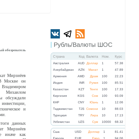
Рубль/Валюты ШОС
ый обозреватель
Страна
Код
Валюта
Ном.
Курс
Австралия
AUD
Доллар
1
57.38
Азербайджан
AZN
Манат
1
47.89
кат Мирзиёев
Армения
AMD
Драм
100
22.23
В Москве он
Индия
INR
Рупия
100
85.51
й Владимиром
Казахстан
KZT
Тенге
100
17.33
и Михаилом
Киргизия
KGS
Сом
100
93.09
ы обсуждали
КНР
CNY
Юань
1
12.06
нвестиции,
ехническое и
Таджикистан
TJS
Сомони
10
88.03
ами.
Турецкая
TRY
Лира
10
17.13
Узбекистан
UZS
Сум
10000
68.32
итоги данных
ат Мирзиёев
Cша
USD
Доллар
1
81.41
е иначе как
Eвропа
EUR
Евро
1
94.06