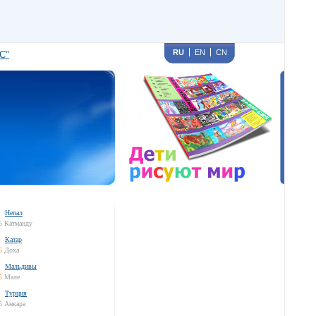
RU
EN
CN
С"
Непал
5
Катманду
Катар
5
Доха
Мальдивы
5
Мале
Турция
5
Анкара