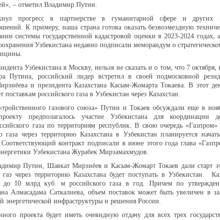
ей», – отметил Владимир Путин.
нул прогресс в партнерстве в гуманитарной сфере и других н
ошений. К примеру, наша страна готова оказать безвозмездную техни
ании системы государственной кадастровой оценки в 2023-2024 годах, 
оохранения Узбекистана недавно подписали меморандум о стратегическо
едицины.
зидента Узбекистана в Москву, нельзя не сказать и о том, что 7 октября, 
а Путина, российский лидер встретил в своей подмосковной рези
ирзиёева и президента Казахстана Касым-Жомарта Токаева. В этот де
рт поставкам российского газа в Узбекистан через Казахстан.
 «тройственного газового союза» Путин и Токаев обсуждали еще в но
роекту предполагалось участие Узбекистана для координации д
ссийского газа по территориям республик. В свою очередь «Газпром»
о газа через территорию Казахстана в Узбекистан планируется начат
. Соответствующий контракт подписали в июне этого года глава «Газп
энергетики Узбекистана Журабек Мирзамахмудов.
ладимир Путин, Шавкат Мирзиёев и Касым-Жомарт Токаев дали старт э
 газ через территорию Казахстана будет поступать в Узбекистан. Ка
т до 10 млрд куб. м российского газа в год. Причем по утвержде
ана Алмасадама Саткалиева, объем поставок может быть увеличен в з
ой энергетической инфраструктуры и решения России.
ного проекта будет иметь очевидную отдачу для всех трех государст