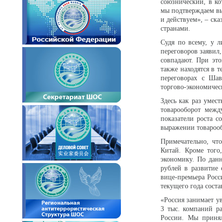
союзнический, в к
мы подтверждаем вы
и действуем», – ск
странами.
Судя по всему, у 
переговоров заявил
совпадают. При эт
также находятся в 
переговорах с Шав
торгово-экономичес
Здесь как раз умес
товарооборот межд
показатели роста с
выражении товарооб
Примечательно, чт
Китай. Кроме того
экономику. По дан
рублей в развитие
вице-премьера Росс
текущего года соста
«Россия занимает у
3 тыс. компаний р
России. Мы принял