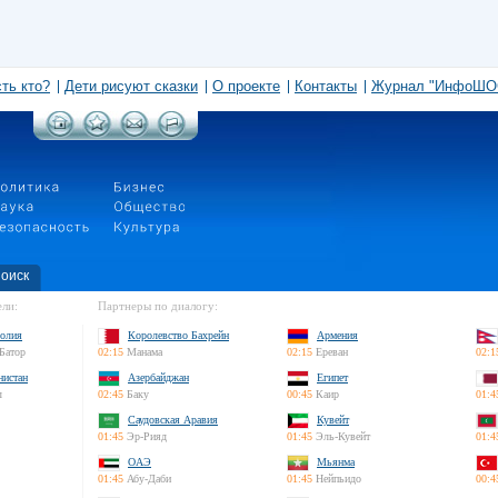
сть кто?
Дети рисуют сказки
О проекте
Контакты
Журнал "ИнфоШО
оиск
ли:
Партнеры по диалогу:
олия
Королевство Бахрейн
Армения
Батор
02:15
Манама
02:15
Ереван
02:1
нистан
Азербайджан
Египет
л
02:45
Баку
00:45
Каир
01:4
Саудовская Аравия
Кувейт
01:45
Эр-Рияд
01:45
Эль-Кувейт
01:4
ОАЭ
Мьянма
01:45
Абу-Даби
01:45
Нейпьидо
00:4