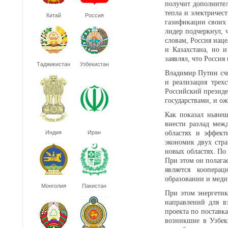
получит дополните
тепла и электричес
Китай
Россия
газификации своих 
лидер подчеркнул, 
словам, Россия наце
и Казахстана, но и
заявлял, что Россия
Таджикистан
Узбекистан
Владимир Путин счи
и реализация трех
Российский президе
государствами, и ож
Как показал нынеш
внести разлад меж
Индия
Иран
областях и эффект
экономик двух стр
новых областях. По
При этом он полага
является кооперац
образовании и мед
Монголия
Пакистан
При этом энергетик
направлений для в
проекта по поставка
возникшие в Узбек