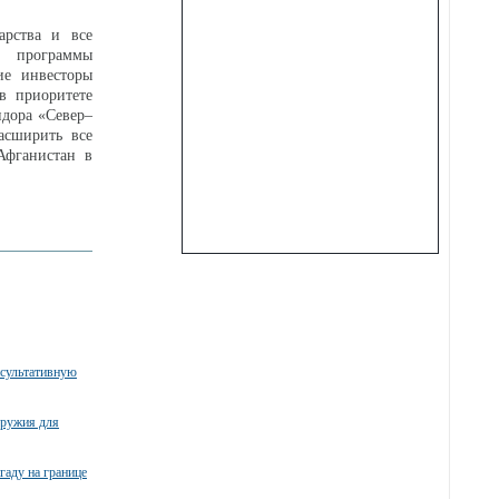
арства и все
ой программы
ие инвесторы
в приоритете
идора «Север–
асширить все
Афганистан в
нсультативную
оружия для
гаду на границе