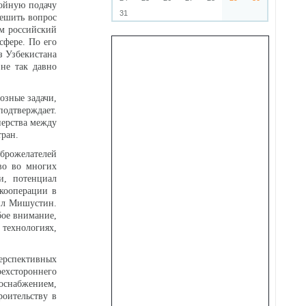
бойную подачу
31
решить вопрос
ом российский
сфере. По его
з Узбекистана
 не так давно
.
озные задачи,
подтверждает.
нерства между
тран.
брожелателей
во во многих
и, потенциал
 кооперации в
аил Мишустин.
бое внимание,
технологиях,
перспективных
ехстороннего
госнабжением,
оительству в