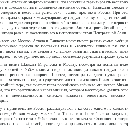
льный источник энергоснабжения, позволяющий гарантировать беспере
тва в домохозяйства и социально значимые объекты. Казахстан сможет 
северных и восточных регионов», – заявил президент России. При эт
что страна открыта к международному сотрудничеству в энергетической 
лена на удовлетворение потребностей в топливе не только у партнеров и
 из других заинтересованных государств. Заметим, российский лидер
 никогда ранее не поставляла газ в направлении стран Центральной Азии
тает, что Москва, Астана и Ташкент могут вместе решать самые амбици
стороннего проекта по поставкам газа в Узбекистан лишний раз это 
нт также заявил, что уверен в успешном развитии стратегического парт
идает, что сотрудничество принесет осязаемые результаты народам трех с
ний визит Шавката Мирзиёева в Москву, несмотря на попытки недо
ду Россией и Узбекистаном, стороны активно развивают сотрудничест
ивно решают все вопросы. Причем, несмотря на достигнутые успех
ан значительно выше, и существует много возможностей для развития
 крайней мере, так считает глава российского кабинета министров Мих
ет, что приоритетными направлениями, которым необходимо уделить осо
ия в промышленности, сельском хозяйстве, энергетике, высоких 
ицине.
у в правительстве России рассматривают в качестве одного из самых 
заимодействия между Москвой и Ташкентом. В этой связи запуск тр
м российского газа в Узбекистан – как нельзя кстати. Сложности с энер
истане прошлой зимой, подтвердили правильность инициативы по стр