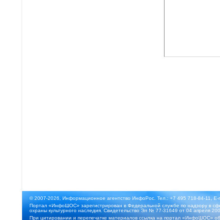
© 2007-2026, Информационное агентство ИнфоРос. Тел.: +7 495 718-84-11, E-
Портал «ИнфоШОС» зарегистрирован в Федеральной службе по надзору в сфе
охраны культурного наследия. Свидетельство Эл № 77-31649 от 04 апреля 200
При цитировании и перепечатке материалов ссылка на портал «ИнфоШОС» об