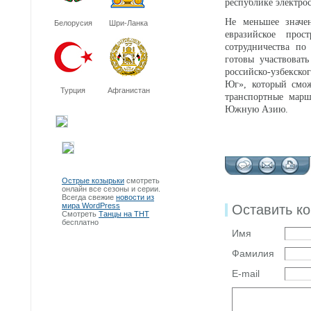
республике электро
Не меньшее значен
Белорусия
Шри-Ланка
евразийское прос
сотрудничества по
готовы участвоват
российско-узбекско
Юг», который смож
Турция
Афганистан
транспортные марш
Южную Азию.
Острые козырьки
смотреть
онлайн все сезоны и серии.
Всегда свежие
новости из
мира WordPress
Оставить к
Смотреть
Танцы на ТНТ
бесплатно
Имя
Фамилия
E-mail