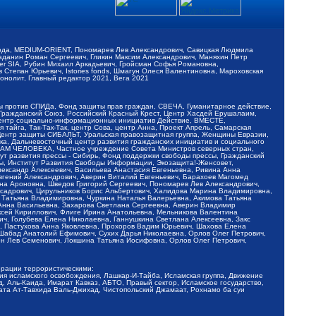
обода, MEDIUM-ORIENT, Пономарев Лев Александрович, Савицкая Людмила
Баданин Роман Сергеевич, Гликин Максим Александрович, Маняхин Петр
er SIA, Рубин Михаил Аркадьевич, Гройсман Софья Романовна,
Степан Юрьевич, Istories fonds, Шмагун Олеся Валентиновна, Мароховская
нолит, Главный редактор 2021, Вега 2021
Мы против СПИДа, Фонд защиты прав граждан, СВЕЧА, Гуманитарное действие,
 Гражданский Союз, Российский Красный Крест, Центр Хасдей Ерушалаим,
 Центр социально-информационных инициатив Действие, ВМЕСТЕ,
айга, Так-Так-Так, центр Сова, центр Анна, Проект Апрель, Самарская
Центр защиты СИБАЛЬТ, Уральская правозащитная группа, Женщины Евразии,
ка, Дальневосточный центр развития гражданских инициатив и социального
АВАМ ЧЕЛОВЕКА, Частное учреждение Совета Министров северных стран,
т развития прессы - Сибирь, Фонд поддержки свободы прессы, Гражданский
ы, Институт Развития Свободы Информации, Экозащита!-Женсовет,
ександр Алексеевич, Васильева Анастасия Евгеньевна, Ривина Анна
вгений Александрович, Аверин Виталий Евгеньевич, Барахоев Магомед
на Ароновна, Шведов Григорий Сергеевич, Пономарев Лев Александрович,
ксадрович, Цирульников Борис Альбертович, Халидова Марина Владимировна,
 Татьяна Владимировна, Чуркина Наталья Валерьевна, Акимова Татьяна
 Анна Васильевна, Захарова Светлана Сергеевна, Аверин Владимир
ксей Кириллович, Флиге Ирина Анатольевна, Мельникова Валентина
, Голубева Елена Николаевна, Ганнушкина Светлана Алексеевна, Закс
, Пастухова Анна Яковлевна, Прохоров Вадим Юрьевич, Шахова Елена
 Шабад Анатолий Ефимович, Сухих Дарья Николаевна, Орлов Олег Петрович,
н Лев Семенович, Локшина Татьяна Иосифовна, Орлов Олег Петрович,
ерации террористическими:
ия исламского освобождения, Лашкар-И-Тайба, Исламская группа, Движение
 Аль-Каида, Имарат Кавказ, АБТО, Правый сектор, Исламское государство,
та Ат-Тавхида Валь-Джихад, Чистопольский Джамаат, Рохнамо ба суи