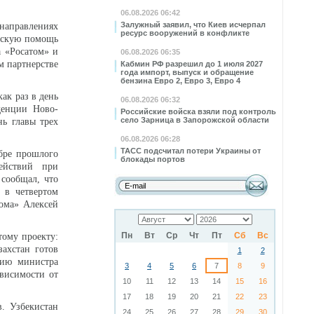
06.08.2026 06:42
Залужный заявил, что Киев исчерпал
аправлениях
ресурс вооружений в конфликте
ческую помощь
а «Росатом» и
06.08.2026 06:35
м партнерстве
Кабмин РФ разрешил до 1 июля 2027
года импорт, выпуск и обращение
бензина Евро 2, Евро 3, Евро 4
как раз в день
06.08.2026 06:32
денции Ново-
Российские войска взяли под контроль
село Зарница в Запорожской области
нь главы трех
06.08.2026 06:28
ТАСС подсчитал потери Украины от
ябре прошлого
блокады портов
ействий при
 сообщал, что
ь в четвертом
рома» Алексей
Пн
Вт
Ср
Чт
Пт
Сб
Вс
тому проекту:
захстан готов
1
2
нию министра
3
4
5
6
7
8
9
ависимости от
10
11
12
13
14
15
16
17
18
19
20
21
22
23
в. Узбекистан
24
25
26
27
28
29
30