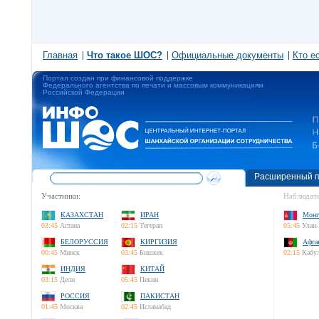
Главная
Что такое ШОС?
Официальные документы
Кто е
Портал создан при финансовой поддержке
Федерального агентства по печати и массовым коммуникациям
Российской Федерации
Расширенный п
Участники:
Наблюдате
КАЗАХСТАН
ИРАН
Монг
03:45
Астана
02:15
Тегеран
05:45
Улан-
БЕЛОРУССИЯ
КИРГИЗИЯ
Афга
00:45
Минск
03:45
Бишкек
02:15
Кабу
ИНДИЯ
КИТАЙ
03:15
Дели
05:45
Пекин
РОССИЯ
ПАКИСТАН
01:45
Москва
02:45
Исламабад