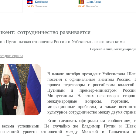
Камбоджа
Шри-Ланка
04:45
Пномпень
04:45
Коломбо
кент: сотрудничество развивается
ир Путин назвал отношения России и Узбекистана союзническими
Сергей Саенко, международн
оседние страны
В начале октября президент Узбекистана Шав
посетил с официальным визитом Россию. 
провел переговоры с российским коллего
Путиным и премьер-министром Росси
Мишустиным. На этих переговорах сторон
международные вопросы, торговлю, и
миграционные проблемы, а также военно-т
культурное сотрудничество между двумя стран
Если следовать официальным сообщениям, 
и весьма успешными. Не случайно же Владимир Путин и Шавк
и нынешний уровень отношений между Москвой и Ташкентом н