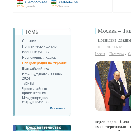
ТАДЖИКИСТАН
УЗБЕКИСТАН
02:45
Душанбе
02:45
Ташкент
Москва – Таш
Темы
Президент Владим
Санкции
Политический диалог
16.10.2023 06:18
Военные учения
Россия
Политика
С
Неспокойный Кавказ
Спецоперация на Украине
Шанхайский дух
Игры Будущего - Казань
2024
Туризм
Чрезвычайные
происшествия
Международное
сотрудничество
Все темы »
переговоров был
охарактеризовал