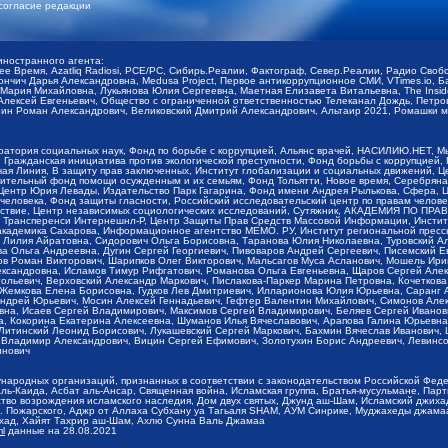
согласие редакции
иностранного агента:
щее Время, Azatliq Radiosi, PCE/PC, Сибирь.Реалии, Фактограф, Север.Реалии, Радио Св
ончич Дарья Александровна, Medusa Project, Первое антикоррупционное СМИ, VTimes.io, 
ария Михайловна, Лукьянова Юлия Сергеевна, Маетная Елизавета Витальевна, The Insid
ексей Евгеньевич, Общество с ограниченной ответственностью Телеканал Дождь, Петров 
н Роман Александрович, Великовский Дмитрий Александрович, Альтаир 2021, Ромашки мо
оратория социальных наук, Фонд по борьбе с коррупцией, Альянс врачей, НАСИЛИЮ.НЕТ, 
Гражданская инициатива против экологической преступности, Фонд борьбы с коррупцией,
чая Линия, В защиту прав заключенных, Институт глобализации и социальных движений,
тельный фонд помощи осужденным и их семьям, Фонд Тольятти, Новое время, Серебряная т
Центр Юрия Левады, Издательство Парк Гагарина, Фонд имени Андрея Рылькова, Сфера, 
еловека, Фонд защиты гласности, Российский исследовательский центр по правам челове
йствие, Центр независимых социологических исследований, Сутяжник, АКАДЕМИЯ ПО ПР
р Трансперенси Интернешнл-Р, Центр Защиты Прав Средств Массовой Информации, Институ
 академика Сахарова, Информационное агентство МЕМО. РУ, Институт региональной пресс
Лилия Айратовна, Сидорович Ольга Борисовна, Таранова Юлия Николаевна, Туровский Ал
а Ольга Андреевна, Дугин Сергей Георгиевич, Пивоваров Андрей Сергеевич, Писемский Е
в Роман Викторович, Шарипков Олег Викторович, Мальсагов Муса Асланович, Мошель Ири
ександровна, Исламов Тимур Рифгатович, Романова Ольга Евгеньевна, Щаров Сергей Але
льевич, Верховский Александр Маркович, Пислакова-Паркер Марина Петровна, Кочеткова
, Жемкова Елена Борисовна, Гудков Лев Дмитриевич, Илларионова Юлия Юрьевна, Саранг
Андрей Юрьевич, Мосин Алексей Геннадьевич, Гефтер Валентин Михайлович, Симонов Але
а, Исаев Сергей Владимирович, Максимов Сергей Владимирович, Беляев Сергей Иванович
 Кокорина Екатерина Алексеевна, Шуманов Илья Вячеславович, Арапова Галина Юрьевна
Литинский Леонид Борисович, Лукашевский Сергей Маркович, Бахмин Вячеслав Иванович,
 Владимир Александрович, Вицин Сергей Ефимович, Золотухин Борис Андреевич, Левинсо
инович
ународных организаций, признанных в соответствии с законодательством Российской Фед
ь-Каида, Асбат аль-Ансар, Священная война, Исламская группа, Братья-мусульмане, Парт
во возрождения исламского наследия, Дом двух святых, Джунд аш-Шам, Исламский джихад,
. Пожарского, Аджр от Аллаха Субхану уа Тагьаля SHAM, АУМ Синрике, Муджахеды джамаа
ихад, Хайят Тахрир аш-Шам, Ахлю Сунна Валь Джамаа
ml
данные на
28.08.2021