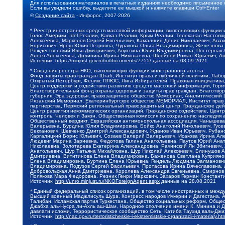
Для использования материалов в печатных изданиях необходимо письменное 
Если вы увидели ошибку, выделите ее мышкой и нажмите клавиши Ctrl+Enter
©
Создание сайта
- Инфорос, 2007-2026
* Реестр иностранных средств массовой информации, выполняющих функции 
Голос Америки, Idel.Реалии, Кавказ.Реалии, Крым.Реалии, Телеканал Настоя
Алексеевна, Маркелов Сергей Евгеньевич, Камалягин Денис Николаевич, Апах
Борисович, Ярош Юлия Петровна, Чуракова Ольга Владимировна, Железнова М
Рождественский Илья Дмитриевич, Апухтина Юлия Владимировна, Постернак Ал
Алеся Алексеевна, Долинина Ирина Николаевна, Шлейнов Роман Юрьевич, Ани
Источник:
https://minjust.gov.ru/ru/documents/7755/
данные на
03.09.2021
* Сведения реестра НКО, выполняющих функции иностранного агента:
Фонд защиты прав граждан Штаб, Институт права и публичной политики, Лаб
Открытый Петербург, Феникс ПЛЮС, Лига Избирателей, Правовая инициатива, 
Центр поддержки и содействия развитию средств массовой информации, Горя
Благотворительный фонд охраны здоровья и защиты прав граждан, Благотвори
губерния, Эра здоровья, правозащитное общество Мемориал, Аналитический 
Рязанский Мемориал, Екатеринбургское общество МЕМОРИАЛ, Институт прав ч
партнерства, Пермский региональный правозащитный центр, Гражданское де
Центр развития некоммерческих организаций, Гражданское содействие, Цент
контроль, Человек и Закон, Общественная комиссия по сохранению наследия
Общественный вердикт, Евразийская антимонопольная ассоциация, Чанышева 
Валерьевна, Бурдина Юлия Владимировна, Бойко Анатолий Николаевич, Гусев
Бекханович, Шевченко Дмитрий Александрович, Жданов Иван Юрьевич, Рубано
Каргалицкий Борис Юльевич, Созаев Валерий Валерьевич, Исакова Ирина Ал
Людевиг Марина Зариевна, Федотова Галина Анатольевна, Паутов Юрий Анато
Николаевна, Золотарева Екатерина Александровна, Рачинский Ян Збигневич
Анатольевич, Щур Татьяна Михайловна, Щур Николай Алексеевич, Блинушов 
Дмитриевна, Вититинова Елена Владимировна, Баженова Светлана Куприяновн
Елена Владимировна, Буртина Елена Юрьевна, Гендель Людмила Залмановна,
Владимировна, Подузов Сергей Васильевич, Протасова Ирина Вячеславовна, 
Добровольская Анна Дмитриевна, Королева Александра Евгеньевна, Смирнов
Полякова Мара Федоровна, Резник Генри Маркович, Захаров Герман Констант
Источник:
http://unro.minjust.ru/NKOForeignAgent.aspx
данные на
28.08.2021
* Единый федеральный список организаций, в том числе иностранных и межд
Высший военный Маджлисуль Шура, Конгресс народов Ичкерии и Дагестана, Ал
Талибан, Исламская партия Туркестана, Общество социальных реформ, Общест
Джабха аль-Нусра ли-Ахль аш-Шам, Народное ополчение имени К. Минина и Д
давлати исломи, Террористическое сообщество Сеть, Катиба Таухид валь-Дж
Источник:
http://nac.gov.ru/terroristicheskie-i-ekstremistskie-organizacii-i-materialy.ht