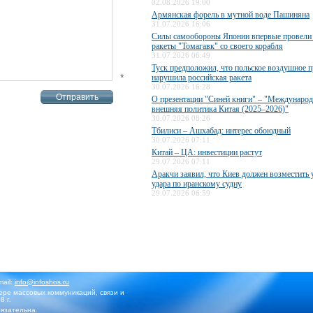
02.08.2026 19:00
Армянская форель в мутной воде Пашиняна
31.07.2026 16:06
Силы самообороны Японии впервые провели 
ракеты "Томагавк" со своего корабля
31.07.2026 06:49
Туск предположил, что польское воздушное п
*
нарушила российская ракета
30.07.2026 16:28
О презентации "Синей книги" – "Международ
внешняя политика Китая (2025–2026)"
30.07.2026 08:26
Тбилиси – Ашхабад: интерес обоюдный
30.07.2026 07:11
Китай – ЦА: инвестиции растут
29.07.2026 07:11
Аракчи заявил, что Киев должен возместить 
удара по иранскому судну
29.07.2026 06:59
mail:
info@infoshos.ru
ре массовых коммуникаций, связи и
8 г.
язательна.