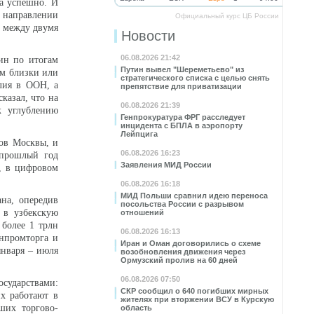
а успешно. И
м направлении
Официальный курс ЦБ России
й между двумя
Новости
06.08.2026 21:42
тин по итогам
Путин вывел "Шереметьево" из
ам близки или
стратегического списка с целью снять
илия в ООН, а
препятствие для приватизации
казал, что на
06.08.2026 21:39
к углублению
Генпрокуратура ФРГ расследует
инцидента с БПЛА в аэропорту
Лейпцига
ров Москвы, и
06.08.2026 16:23
 прошлый год
Заявления МИД России
м, в цифровом
06.08.2026 16:18
МИД Польши сравнил идею переноса
ана, опередив
посольства России с разрывом
 в узбекскую
отношений
 более 1 трлн
06.08.2026 16:13
нпромторга и
Иран и Оман договорились о схеме
января – июля
возобновления движения через
Ормузский пролив на 60 дней
06.08.2026 07:50
осударствами:
СКР сообщил о 640 погибших мирных
их работают в
жителях при вторжении ВСУ в Курскую
ших торгово-
область