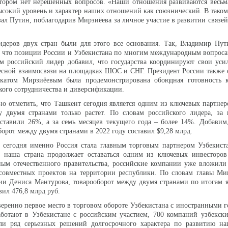
отором нет нерешенных вопросов. «Наши отношения развиваются весьм
сокий уровень и характер наших отношений как союзнический. В тако
азал Путин, поблагодарив Мирзиёева за личное участие в развитии связе
лидеров двух стран были для этого все основания. Так, Владимир Пу
, что позиции России и Узбекистана по многим международным вопрос
ом российский лидер добавил, что государства координируют свои ус
тесной взаимосвязи на площадках ШОС и СНГ. Президент России также с
катом Мирзиёевым была продемонстрирована обоюдная готовность 
кого сотрудничества и диверсификации.
тно отметить, что Ташкент сегодня является одним из ключевых партне
у двумя странами только растет. По словам российского лидера, за
оставили 26%, а за семь месяцев текущего года – более 14%. Добави
орот между двумя странами в 2022 году составил $9,28 млрд.
о сегодня именно Россия стала главным торговым партнером Узбекист
, наша страна продолжает оставаться одним из ключевых инвесторов
ным отечественного правительства, российские компании уже вложили
 совместных проектов на территории республики. По словам главы Ми
ии Дениса Мантурова, товарооборот между двумя странами по итогам 
вил 476,8 млрд руб.
веренно первое место в торговом обороте Узбекистана с иностранными г
аботают в Узбекистане с российским участием, 700 компаний узбекск
и ряд серьезных решений долгосрочного характера по развитию на