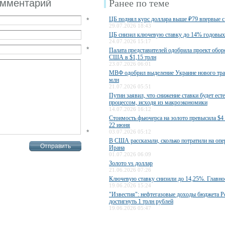
омментарий
Ранее по теме
ЦБ поднял курс доллара выше ₽79 впервые с
*
29.07.2026 18:43
ЦБ снизил ключевую ставку до 14% годовых
24.07.2026 15:17
*
Палата представителей одобрила проект обо
США в $1,15 трлн
23.07.2026 06:01
МВФ одобрил выделение Украине нового тра
млн
21.07.2026 05:51
Путин заявил, что снижение ставки будет ес
процессом, исходя из макроэкономики
14.07.2026 16:12
Стоимость фьючерса на золото превысила $4 
22 июня
*
03.07.2026 05:12
В США рассказали, сколько потратили на оп
Ирана
01.07.2026 06:09
Золото vs доллар
21.06.2026 07:26
Ключевую ставку снизили до 14,25%. Главно
19.06.2026 15:24
"Известия": нефтегазовые доходы бюджета Р
достигнуть 1 трлн рублей
19.06.2026 05:47