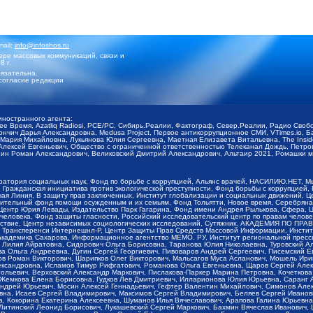
mail:
info@infoshos.ru
ре массовых коммуникаций, связи и
8 г.
язательна.
согласие редакции
иностранного агента:
щее Время, Azatliq Radiosi, PCE/PC, Сибирь.Реалии, Фактограф, Север.Реалии, Радио Св
ончич Дарья Александровна, Medusa Project, Первое антикоррупционное СМИ, VTimes.io, 
ария Михайловна, Лукьянова Юлия Сергеевна, Маетная Елизавета Витальевна, The Insid
ексей Евгеньевич, Общество с ограниченной ответственностью Телеканал Дождь, Петров 
н Роман Александрович, Великовский Дмитрий Александрович, Альтаир 2021, Ромашки мо
оратория социальных наук, Фонд по борьбе с коррупцией, Альянс врачей, НАСИЛИЮ.НЕТ, 
Гражданская инициатива против экологической преступности, Фонд борьбы с коррупцией,
чая Линия, В защиту прав заключенных, Институт глобализации и социальных движений,
тельный фонд помощи осужденным и их семьям, Фонд Тольятти, Новое время, Серебряная т
Центр Юрия Левады, Издательство Парк Гагарина, Фонд имени Андрея Рылькова, Сфера, 
еловека, Фонд защиты гласности, Российский исследовательский центр по правам челове
йствие, Центр независимых социологических исследований, Сутяжник, АКАДЕМИЯ ПО ПР
р Трансперенси Интернешнл-Р, Центр Защиты Прав Средств Массовой Информации, Институ
 академика Сахарова, Информационное агентство МЕМО. РУ, Институт региональной пресс
Лилия Айратовна, Сидорович Ольга Борисовна, Таранова Юлия Николаевна, Туровский Ал
а Ольга Андреевна, Дугин Сергей Георгиевич, Пивоваров Андрей Сергеевич, Писемский Е
в Роман Викторович, Шарипков Олег Викторович, Мальсагов Муса Асланович, Мошель Ири
ександровна, Исламов Тимур Рифгатович, Романова Ольга Евгеньевна, Щаров Сергей Але
льевич, Верховский Александр Маркович, Пислакова-Паркер Марина Петровна, Кочеткова
, Жемкова Елена Борисовна, Гудков Лев Дмитриевич, Илларионова Юлия Юрьевна, Саранг
Андрей Юрьевич, Мосин Алексей Геннадьевич, Гефтер Валентин Михайлович, Симонов Але
а, Исаев Сергей Владимирович, Максимов Сергей Владимирович, Беляев Сергей Иванович
 Кокорина Екатерина Алексеевна, Шуманов Илья Вячеславович, Арапова Галина Юрьевна
Литинский Леонид Борисович, Лукашевский Сергей Маркович, Бахмин Вячеслав Иванович,