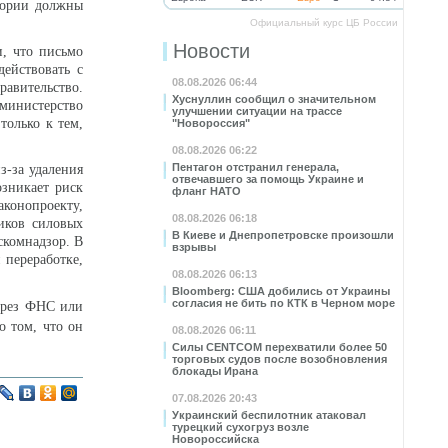
гории должны
Официальный курс ЦБ России
Новости
, что письмо
действовать с
08.08.2026 06:44
авительство.
Хуснуллин сообщил о значительном
 министерство
улучшении ситуации на трассе
только к тем,
"Новороссия"
08.08.2026 06:22
Пентагон отстранил генерала,
з-за удаления
отвечавшего за помощь Украине и
озникает риск
фланг НАТО
конопроекту,
08.08.2026 06:18
иков силовых
В Киеве и Днепропетровске произошли
скомнадзор. В
взрывы
 переработке,
08.08.2026 06:13
Bloomberg: США добились от Украины
согласия не бить по КТК в Черном море
через ФНС или
о том, что он
08.08.2026 06:11
Силы CENTCOM перехватили более 50
торговых судов после возобновления
блокады Ирана
07.08.2026 20:43
Украинский беспилотник атаковал
турецкий сухогруз возле
Новороссийска