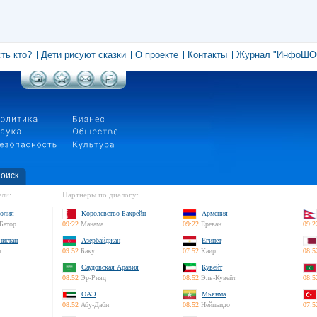
сть кто?
Дети рисуют сказки
О проекте
Контакты
Журнал "ИнфоШО
оиск
ли:
Партнеры по диалогу:
олия
Королевство Бахрейн
Армения
Батор
09:22
Манама
09:22
Ереван
09:2
нистан
Азербайджан
Египет
л
09:52
Баку
07:52
Каир
08:5
Саудовская Аравия
Кувейт
08:52
Эр-Рияд
08:52
Эль-Кувейт
08:5
ОАЭ
Мьянма
08:52
Абу-Даби
08:52
Нейпьидо
07:5