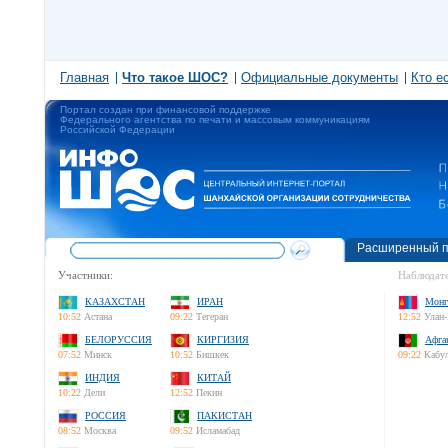
Главная
Что такое ШОС?
Официальные документы
Кто е
Портал создан при финансовой поддержке
Федерального агентства по печати и массовым коммуникациям
Российской Федерации
Расширенный п
Участники:
Наблюдате
КАЗАХСТАН
ИРАН
Монг
10:52
Астана
09:22
Тегеран
12:52
Улан-
БЕЛОРУССИЯ
КИРГИЗИЯ
Афга
07:52
Минск
10:52
Бишкек
09:22
Кабу
ИНДИЯ
КИТАЙ
10:22
Дели
12:52
Пекин
РОССИЯ
ПАКИСТАН
08:52
Москва
09:52
Исламабад