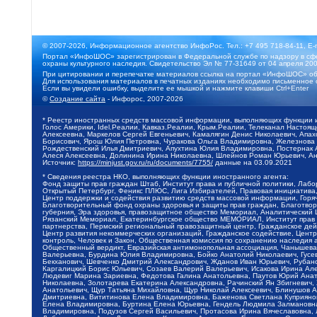
© 2007-2026, Информационное агентство ИнфоРос. Тел.: +7 495 718-84-11, E-
Портал «ИнфоШОС» зарегистрирован в Федеральной службе по надзору в сфе
охраны культурного наследия. Свидетельство Эл № 77-31649 от 04 апреля 200
При цитировании и перепечатке материалов ссылка на портал «ИнфоШОС» об
Для использования материалов в печатных изданиях необходимо письменное 
Если вы увидели ошибку, выделите ее мышкой и нажмите клавиши Ctrl+Enter
©
Создание сайта
- Инфорос, 2007-2026
* Реестр иностранных средств массовой информации, выполняющих функции 
Голос Америки, Idel.Реалии, Кавказ.Реалии, Крым.Реалии, Телеканал Настоя
Алексеевна, Маркелов Сергей Евгеньевич, Камалягин Денис Николаевич, Апах
Борисович, Ярош Юлия Петровна, Чуракова Ольга Владимировна, Железнова М
Рождественский Илья Дмитриевич, Апухтина Юлия Владимировна, Постернак Ал
Алеся Алексеевна, Долинина Ирина Николаевна, Шлейнов Роман Юрьевич, Ани
Источник:
https://minjust.gov.ru/ru/documents/7755/
данные на
03.09.2021
* Сведения реестра НКО, выполняющих функции иностранного агента:
Фонд защиты прав граждан Штаб, Институт права и публичной политики, Лаб
Открытый Петербург, Феникс ПЛЮС, Лига Избирателей, Правовая инициатива, 
Центр поддержки и содействия развитию средств массовой информации, Горя
Благотворительный фонд охраны здоровья и защиты прав граждан, Благотвори
губерния, Эра здоровья, правозащитное общество Мемориал, Аналитический 
Рязанский Мемориал, Екатеринбургское общество МЕМОРИАЛ, Институт прав ч
партнерства, Пермский региональный правозащитный центр, Гражданское де
Центр развития некоммерческих организаций, Гражданское содействие, Цент
контроль, Человек и Закон, Общественная комиссия по сохранению наследия
Общественный вердикт, Евразийская антимонопольная ассоциация, Чанышева 
Валерьевна, Бурдина Юлия Владимировна, Бойко Анатолий Николаевич, Гусев
Бекханович, Шевченко Дмитрий Александрович, Жданов Иван Юрьевич, Рубано
Каргалицкий Борис Юльевич, Созаев Валерий Валерьевич, Исакова Ирина Ал
Людевиг Марина Зариевна, Федотова Галина Анатольевна, Паутов Юрий Анато
Николаевна, Золотарева Екатерина Александровна, Рачинский Ян Збигневич
Анатольевич, Щур Татьяна Михайловна, Щур Николай Алексеевич, Блинушов 
Дмитриевна, Вититинова Елена Владимировна, Баженова Светлана Куприяновн
Елена Владимировна, Буртина Елена Юрьевна, Гендель Людмила Залмановна,
Владимировна, Подузов Сергей Васильевич, Протасова Ирина Вячеславовна, 