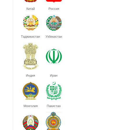
Китай
Россия
Таджикистан
Узбекистан
Индия
Иран
Монголия
Пакистан