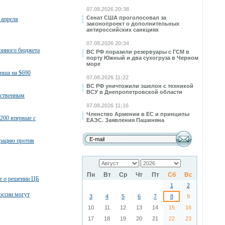
07.08.2026 20:38
Сенат США проголосовал за
 апреля
законопроект о дополнительных
антироссийских санкциях
07.08.2026 20:34
ронного бюджета
ВС РФ поразили резервуары с ГСМ в
порту Южный и два сухогруза в Черном
море
нша на $690
07.08.2026 11:22
ВС РФ уничтожили эшелон с техникой
ВСУ в Днепропетровской области
тественным
07.08.2026 11:16
Членство Армении в ЕС и принципы
200 впервые с
ЕАЭС. Заявления Пашиняна
ерацию против
Пн
Вт
Ср
Чт
Пт
Сб
Вс
е о решении ЦБ
1
2
оссии могут
3
4
5
6
7
8
9
10
11
12
13
14
15
16
17
18
19
20
21
22
23