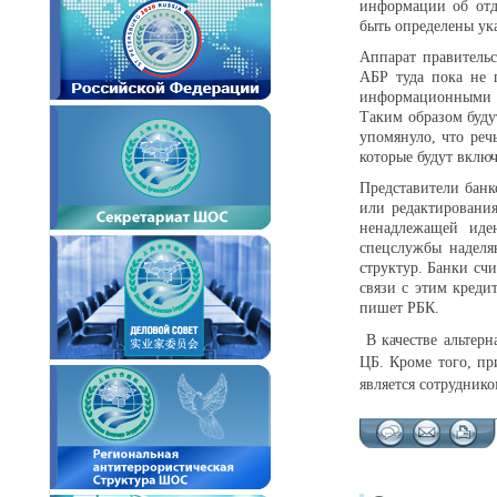
информации об отд
быть определены ук
Аппарат правитель
АБР туда пока не п
информационными с
Таким образом буду
упомянуло, что реч
которые будут вклю
Представители банк
или редактировани
ненадлежащей иден
спецслужбы наделя
структур. Банки сч
связи с этим креди
пишет РБК.
В качестве альтер
ЦБ. Кроме того, пр
является сотрудник