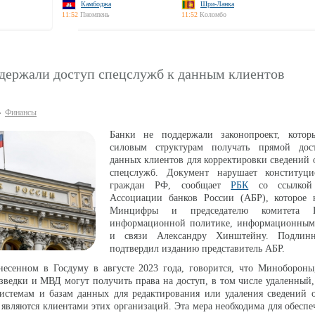
Камбоджа
Шри-Ланка
11:52
Пномпень
11:52
Коломбо
ддержали доступ спецслужб к данным клиентов
Финансы
Банки не поддержали законопроект, котор
силовым структурам получать прямой дос
данных клиентов для корректировки сведений 
спецслужб. Документ нарушает конституц
граждан РФ, сообщает
РБК
со ссылкой
Ассоциации банков России (АБР), которое 
Минцифры и председателю комитета 
информационной политике, информационным
и связи Александру Хинштейну. Подлинн
подтвердил изданию представитель АБР.
внесенном в Госдуму в августе 2023 года, говорится, что Миноборон
ведки и МВД могут получить права на доступ, в том числе удаленный
стемам и базам данных для редактирования или удаления сведений о
 являются клиентами этих организаций. Эта мера необходима для обесп