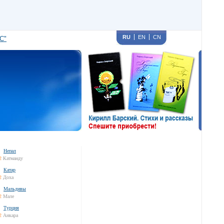
RU
EN
CN
С"
Непал
2
Катманду
Катар
2
Доха
Мальдивы
2
Мале
Турция
2
Анкара