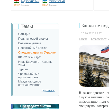
ТАДЖИКИСТАН
УЗБЕКИСТАН
09:52
Душанбе
09:52
Ташкент
Банки не по
Темы
23.10.2023 09:27
Санкции
Политический диалог
Россия
Безопаcность
Военные учения
Неспокойный Кавказ
Спецоперация на Украине
Шанхайский дух
Игры Будущего - Казань
2024
Туризм
Чрезвычайные
происшествия
Международное
сотрудничество
Все темы »
В законопроекте, 
Служба внешней раз
информационным си
спецслужб, которые