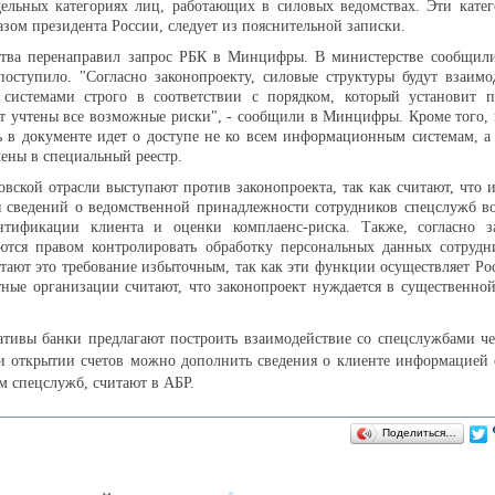
ельных категориях лиц, работающих в силовых ведомствах. Эти кате
азом президента России, следует из пояснительной записки.
ства перенаправил запрос РБК в Минцифры. В министерстве сообщили
оступило. "Согласно законопроекту, силовые структуры будут взаимо
истемами строго в соответствии с порядком, который установит пр
т учтены все возможные риски", - сообщили в Минцифры. Кроме того,
ь в документе идет о доступе не ко всем информационным системам, а 
чены в специальный реестр.
овской отрасли выступают против законопроекта, так как считают, что и
я сведений о ведомственной принадлежности сотрудников спецслужб в
тификации клиента и оценки комплаенс-риска. Также, согласно за
ются правом контролировать обработку персональных данных сотрудн
итают это требование избыточным, так как эти функции осуществляет Ро
тные организации считают, что законопроект нуждается в существенной
нативы банки предлагают построить взаимодействие со спецслужбами 
и открытии счетов можно дополнить сведения о клиенте информацией 
ом спецслужб, считают в АБР.
Поделиться…