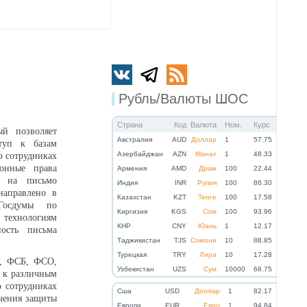
Рубль/Валюты ШОС
Страна
Код
Валюта
Ном.
Курс
ый позволяет
Австралия
AUD
Доллар
1
57.75
туп к базам
Азербайджан
AZN
Манат
1
48.33
о сотрудниках
ионные права
Армения
AMD
Драм
100
22.44
 на письмо
Индия
INR
Рупия
100
86.30
направлено в
Казахстан
KZT
Тенге
100
17.58
Госдумы по
Киргизия
KGS
Сом
100
93.96
 технологиям
КНР
CNY
Юань
1
12.17
ость письма
Таджикистан
TJS
Сомони
10
88.85
Турецкая
TRY
Лира
10
17.28
ы, ФСБ, ФСО,
Узбекистан
UZS
Сум
10000
68.75
, к различным
 сотрудниках
Cша
USD
Доллар
1
82.17
ечения защиты
Eвропа
EUR
Евро
1
94.84