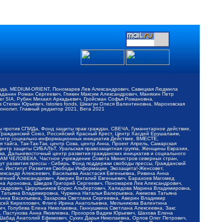
обода, MEDIUM-ORIENT, Пономарев Лев Александрович, Савицкая Людмила
Баданин Роман Сергеевич, Гликин Максим Александрович, Маняхин Петр
er SIA, Рубин Михаил Аркадьевич, Гройсман Софья Романовна,
Степан Юрьевич, Istories fonds, Шмагун Олеся Валентиновна, Мароховская
нолит, Главный редактор 2021, Вега 2021
Мы против СПИДа, Фонд защиты прав граждан, СВЕЧА, Гуманитарное действие,
 Гражданский Союз, Российский Красный Крест, Центр Хасдей Ерушалаим,
 Центр социально-информационных инициатив Действие, ВМЕСТЕ,
айга, Так-Так-Так, центр Сова, центр Анна, Проект Апрель, Самарская
Центр защиты СИБАЛЬТ, Уральская правозащитная группа, Женщины Евразии,
ка, Дальневосточный центр развития гражданских инициатив и социального
АВАМ ЧЕЛОВЕКА, Частное учреждение Совета Министров северных стран,
т развития прессы - Сибирь, Фонд поддержки свободы прессы, Гражданский
ы, Институт Развития Свободы Информации, Экозащита!-Женсовет,
ександр Алексеевич, Васильева Анастасия Евгеньевна, Ривина Анна
вгений Александрович, Аверин Виталий Евгеньевич, Барахоев Магомед
на Ароновна, Шведов Григорий Сергеевич, Пономарев Лев Александрович,
ксадрович, Цирульников Борис Альбертович, Халидова Марина Владимировна,
 Татьяна Владимировна, Чуркина Наталья Валерьевна, Акимова Татьяна
 Анна Васильевна, Захарова Светлана Сергеевна, Аверин Владимир
ксей Кириллович, Флиге Ирина Анатольевна, Мельникова Валентина
, Голубева Елена Николаевна, Ганнушкина Светлана Алексеевна, Закс
, Пастухова Анна Яковлевна, Прохоров Вадим Юрьевич, Шахова Елена
 Шабад Анатолий Ефимович, Сухих Дарья Николаевна, Орлов Олег Петрович,