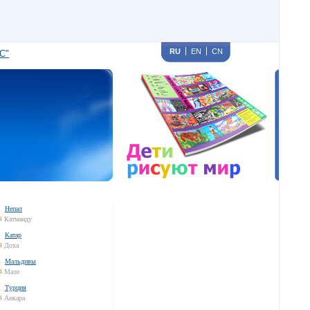
RU
EN
CN
С"
Непал
4
Катманду
Катар
4
Доха
Мальдивы
4
Мале
Турция
4
Анкара