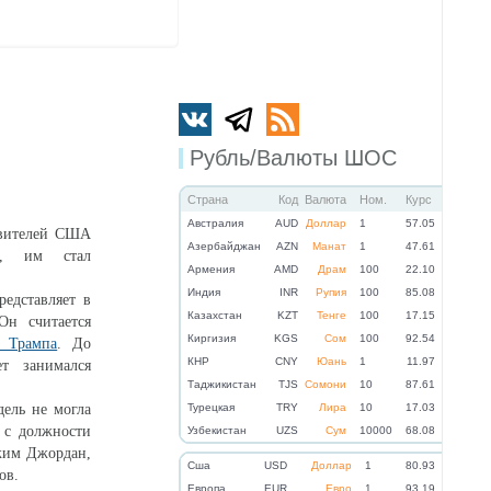
Рубль/Валюты ШОС
Страна
Код
Валюта
Ном.
Курс
Австралия
AUD
Доллар
1
57.05
авителей США
Азербайджан
AZN
Манат
1
47.61
и, им стал
Армения
AMD
Драм
100
22.10
Индия
INR
Рупия
100
85.08
редставляет в
Казахстан
KZT
Тенге
100
17.15
Он считается
Киргизия
KGS
Сом
100
92.54
а Трампа
. До
КНР
CNY
Юань
1
11.97
т занимался
Таджикистан
TJS
Сомони
10
87.61
дель не могла
Турецкая
TRY
Лира
10
17.03
 с должности
Узбекистан
UZS
Сум
10000
68.08
Джим Джордан,
Cша
USD
Доллар
1
80.93
ов.
Eвропа
EUR
Евро
1
93.19