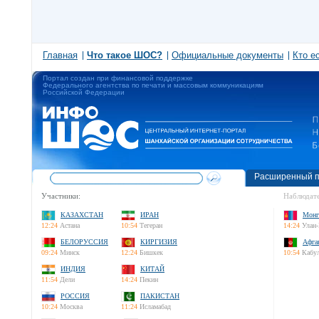
Главная
Что такое ШОС?
Официальные документы
Кто е
Портал создан при финансовой поддержке
Федерального агентства по печати и массовым коммуникациям
Российской Федерации
Расширенный п
Участники:
Наблюдате
КАЗАХСТАН
ИРАН
Монг
12:24
Астана
10:54
Тегеран
14:24
Улан-
БЕЛОРУССИЯ
КИРГИЗИЯ
Афга
09:24
Минск
12:24
Бишкек
10:54
Кабу
ИНДИЯ
КИТАЙ
11:54
Дели
14:24
Пекин
РОССИЯ
ПАКИСТАН
10:24
Москва
11:24
Исламабад