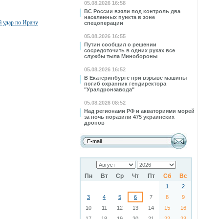
05.08.2026 16:58
ВС России взяли под контроль два
населенных пункта в зоне
й удар по Ирану
спецоперации
05.08.2026 16:55
Путин сообщил о решении
сосредоточить в одних руках все
службы тыла Минобороны
05.08.2026 16:52
В Екатеринбурге при взрыве машины
погиб охранник гендиректора
"Уралдронзавода"
05.08.2026 08:52
Над регионами РФ и акваториями морей
за ночь поразили 475 украинских
дронов
Пн
Вт
Ср
Чт
Пт
Сб
Вс
1
2
3
4
5
6
7
8
9
10
11
12
13
14
15
16
17
18
19
20
21
22
23