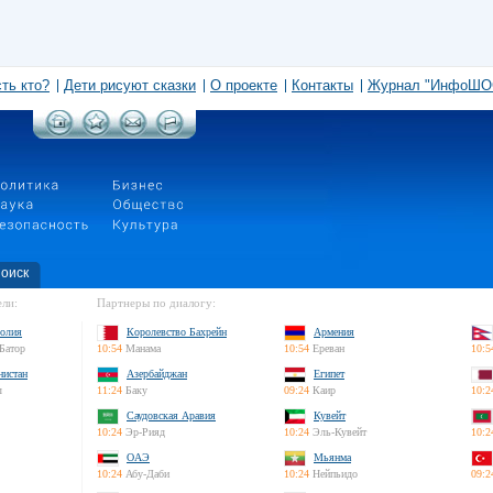
сть кто?
Дети рисуют сказки
О проекте
Контакты
Журнал "ИнфоШО
оиск
ли:
Партнеры по диалогу:
олия
Королевство Бахрейн
Армения
Батор
10:54
Манама
10:54
Ереван
10:5
нистан
Азербайджан
Египет
л
11:24
Баку
09:24
Каир
10:2
Саудовская Аравия
Кувейт
10:24
Эр-Рияд
10:24
Эль-Кувейт
10:2
ОАЭ
Мьянма
10:24
Абу-Даби
10:24
Нейпьидо
09:2