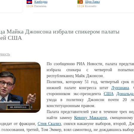
Камбоджа
Шри-Ланка
13:24
Пномпень
13:24
Коломбо
ца Майка Джонсона избрали спикером палаты
елей США
чность
По сообщению РИА Новости, палата предст
избрала спикера с четвертой попытк
республиканец Майк Джонсон.
Политик, которому 51 год, четвертый срок п
нижней палате конгресса штат
Луизиана
. 
сторонником экс-президента
США
Дональд
ухода в политику Джонсон почти 20 ле
конституционным правом.
Палата представителей уже в течение трех не
найти замену
Кевину Маккарти
, смещенному
андидат от фракции,
Стив Скализ
, снялся накануне выборов, второй, 
а голосования, третий, Том Эммер, взял самоотвод, не дождавшись выбор