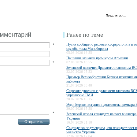
Поделиться…
омментарий
Ранее по теме
Путин сообщил о решении сосредоточить в од
*
службы тыла Минобороны
05.08.2026 16:55
Пашинян назначен премьером Армении
*
02.08.2026 18:55
Зеленский назначил Драпатого главкомом В
22.07.2026 05:53
Премьер Великобритании Бернем назначил м
кабинета
21.07.2026 05:48
Сырского уволили с должности главкома ВС
украинские СМИ
20.07.2026 16:15
Энди Бернэм вступил в должность премьера 
20.07.2026 15:58
*
Зеленский назвал кандидата на пост министр
Украины
16.07.2026 21:18
Свириденко подтвердила, что покидает пост 
министра Украины
12.07.2026 17:04