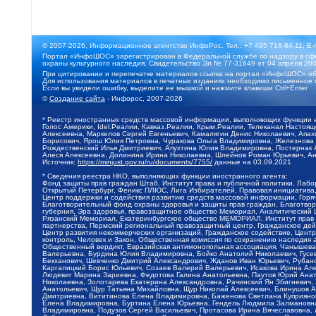
© 2007-2026, Информационное агентство ИнфоРос. Тел.: +7 495 718-84-11, E-
Портал «ИнфоШОС» зарегистрирован в Федеральной службе по надзору в сфе
охраны культурного наследия. Свидетельство Эл № 77-31649 от 04 апреля 200
При цитировании и перепечатке материалов ссылка на портал «ИнфоШОС» об
Для использования материалов в печатных изданиях необходимо письменное 
Если вы увидели ошибку, выделите ее мышкой и нажмите клавиши Ctrl+Enter
©
Создание сайта
- Инфорос, 2007-2026
* Реестр иностранных средств массовой информации, выполняющих функции 
Голос Америки, Idel.Реалии, Кавказ.Реалии, Крым.Реалии, Телеканал Настоя
Алексеевна, Маркелов Сергей Евгеньевич, Камалягин Денис Николаевич, Апах
Борисович, Ярош Юлия Петровна, Чуракова Ольга Владимировна, Железнова М
Рождественский Илья Дмитриевич, Апухтина Юлия Владимировна, Постернак Ал
Алеся Алексеевна, Долинина Ирина Николаевна, Шлейнов Роман Юрьевич, Ани
Источник:
https://minjust.gov.ru/ru/documents/7755/
данные на
03.09.2021
* Сведения реестра НКО, выполняющих функции иностранного агента:
Фонд защиты прав граждан Штаб, Институт права и публичной политики, Лаб
Открытый Петербург, Феникс ПЛЮС, Лига Избирателей, Правовая инициатива, 
Центр поддержки и содействия развитию средств массовой информации, Горя
Благотворительный фонд охраны здоровья и защиты прав граждан, Благотвори
губерния, Эра здоровья, правозащитное общество Мемориал, Аналитический 
Рязанский Мемориал, Екатеринбургское общество МЕМОРИАЛ, Институт прав ч
партнерства, Пермский региональный правозащитный центр, Гражданское де
Центр развития некоммерческих организаций, Гражданское содействие, Цент
контроль, Человек и Закон, Общественная комиссия по сохранению наследия
Общественный вердикт, Евразийская антимонопольная ассоциация, Чанышева 
Валерьевна, Бурдина Юлия Владимировна, Бойко Анатолий Николаевич, Гусев
Бекханович, Шевченко Дмитрий Александрович, Жданов Иван Юрьевич, Рубано
Каргалицкий Борис Юльевич, Созаев Валерий Валерьевич, Исакова Ирина Ал
Людевиг Марина Зариевна, Федотова Галина Анатольевна, Паутов Юрий Анато
Николаевна, Золотарева Екатерина Александровна, Рачинский Ян Збигневич
Анатольевич, Щур Татьяна Михайловна, Щур Николай Алексеевич, Блинушов 
Дмитриевна, Вититинова Елена Владимировна, Баженова Светлана Куприяновн
Елена Владимировна, Буртина Елена Юрьевна, Гендель Людмила Залмановна,
Владимировна, Подузов Сергей Васильевич, Протасова Ирина Вячеславовна, 