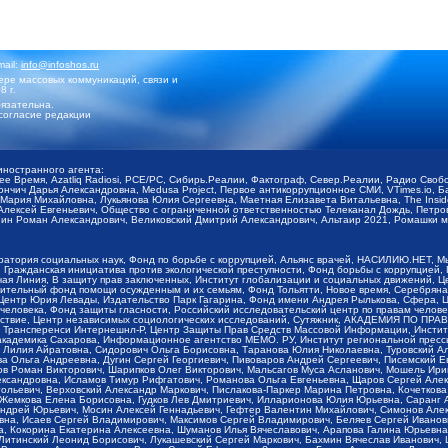
mail:
info@infoshos.ru
ре массовых коммуникаций, связи и
8 г.
язательна.
согласие редакции
иностранного агента:
щее Время, Azatliq Radiosi, PCE/PC, Сибирь.Реалии, Фактограф, Север.Реалии, Радио Св
ончич Дарья Александровна, Medusa Project, Первое антикоррупционное СМИ, VTimes.io, 
ария Михайловна, Лукьянова Юлия Сергеевна, Маетная Елизавета Витальевна, The Insid
ексей Евгеньевич, Общество с ограниченной ответственностью Телеканал Дождь, Петров 
н Роман Александрович, Великовский Дмитрий Александрович, Альтаир 2021, Ромашки мо
оратория социальных наук, Фонд по борьбе с коррупцией, Альянс врачей, НАСИЛИЮ.НЕТ, 
Гражданская инициатива против экологической преступности, Фонд борьбы с коррупцией,
чая Линия, В защиту прав заключенных, Институт глобализации и социальных движений,
тельный фонд помощи осужденным и их семьям, Фонд Тольятти, Новое время, Серебряная т
Центр Юрия Левады, Издательство Парк Гагарина, Фонд имени Андрея Рылькова, Сфера, 
еловека, Фонд защиты гласности, Российский исследовательский центр по правам челове
йствие, Центр независимых социологических исследований, Сутяжник, АКАДЕМИЯ ПО ПР
р Трансперенси Интернешнл-Р, Центр Защиты Прав Средств Массовой Информации, Институ
 академика Сахарова, Информационное агентство МЕМО. РУ, Институт региональной пресс
Лилия Айратовна, Сидорович Ольга Борисовна, Таранова Юлия Николаевна, Туровский Ал
а Ольга Андреевна, Дугин Сергей Георгиевич, Пивоваров Андрей Сергеевич, Писемский Е
в Роман Викторович, Шарипков Олег Викторович, Мальсагов Муса Асланович, Мошель Ири
ександровна, Исламов Тимур Рифгатович, Романова Ольга Евгеньевна, Щаров Сергей Але
льевич, Верховский Александр Маркович, Пислакова-Паркер Марина Петровна, Кочеткова
, Жемкова Елена Борисовна, Гудков Лев Дмитриевич, Илларионова Юлия Юрьевна, Саранг
Андрей Юрьевич, Мосин Алексей Геннадьевич, Гефтер Валентин Михайлович, Симонов Але
а, Исаев Сергей Владимирович, Максимов Сергей Владимирович, Беляев Сергей Иванович
 Кокорина Екатерина Алексеевна, Шуманов Илья Вячеславович, Арапова Галина Юрьевна
Литинский Леонид Борисович, Лукашевский Сергей Маркович, Бахмин Вячеслав Иванович,