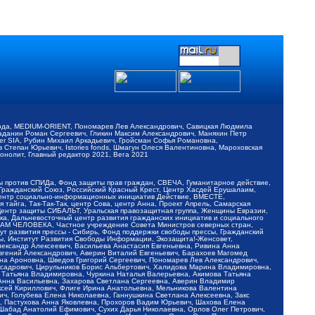
обода, MEDIUM-ORIENT, Пономарев Лев Александрович, Савицкая Людмила
Баданин Роман Сергеевич, Гликин Максим Александрович, Маняхин Петр
er SIA, Рубин Михаил Аркадьевич, Гройсман Софья Романовна,
Степан Юрьевич, Istories fonds, Шмагун Олеся Валентиновна, Мароховская
нолит, Главный редактор 2021, Вега 2021
Мы против СПИДа, Фонд защиты прав граждан, СВЕЧА, Гуманитарное действие,
 Гражданский Союз, Российский Красный Крест, Центр Хасдей Ерушалаим,
 Центр социально-информационных инициатив Действие, ВМЕСТЕ,
айга, Так-Так-Так, центр Сова, центр Анна, Проект Апрель, Самарская
Центр защиты СИБАЛЬТ, Уральская правозащитная группа, Женщины Евразии,
ка, Дальневосточный центр развития гражданских инициатив и социального
АВАМ ЧЕЛОВЕКА, Частное учреждение Совета Министров северных стран,
т развития прессы - Сибирь, Фонд поддержки свободы прессы, Гражданский
ы, Институт Развития Свободы Информации, Экозащита!-Женсовет,
ександр Алексеевич, Васильева Анастасия Евгеньевна, Ривина Анна
вгений Александрович, Аверин Виталий Евгеньевич, Барахоев Магомед
на Ароновна, Шведов Григорий Сергеевич, Пономарев Лев Александрович,
ксадрович, Цирульников Борис Альбертович, Халидова Марина Владимировна,
 Татьяна Владимировна, Чуркина Наталья Валерьевна, Акимова Татьяна
 Анна Васильевна, Захарова Светлана Сергеевна, Аверин Владимир
ксей Кириллович, Флиге Ирина Анатольевна, Мельникова Валентина
, Голубева Елена Николаевна, Ганнушкина Светлана Алексеевна, Закс
, Пастухова Анна Яковлевна, Прохоров Вадим Юрьевич, Шахова Елена
 Шабад Анатолий Ефимович, Сухих Дарья Николаевна, Орлов Олег Петрович,