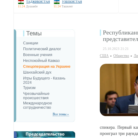
ТАДЖИКИСТАН
УЗБЕКИСТАН
11:24
Душанбе
11:24
Ташкент
Республикан
Темы
представит
Санкции
Политический диалог
25.10.2023 21:21
Военные учения
США
Общество
Ли
Неспокойный Кавказ
Спецоперация на Украине
Шанхайский дух
Игры Будущего - Казань
2024
Туризм
Чрезвычайные
происшествия
Международное
сотрудничество
Все темы »
спикера. Первый к
проиграл три раунд