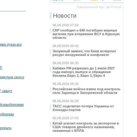
Официальный курс ЦБ России
Новости
06.08.2026 07:50
СКР сообщил о 640 погибших мирных
жителях при вторжении ВСУ в Курскую
область
них руках все
06.08.2026 06:42
Залужный заявил, что Киев исчерпал
ресурс вооружений в конфликте
06.08.2026 06:35
СУ
Кабмин РФ разрешил до 1 июля 2027
года импорт, выпуск и обращение
бензина Евро 2, Евро 3, Евро 4
инистров своего
06.08.2026 06:32
Российские войска взяли под контроль
У, пишут
село Зарница в Запорожской области
06.08.2026 06:28
Великобритании
ТАСС подсчитал потери Украины от
блокады портов
а обороны
05.08.2026 17:03
Китай усилил контроль за экспортом в
США товаров двойного назначения,
премьер-
связанных с БПЛА