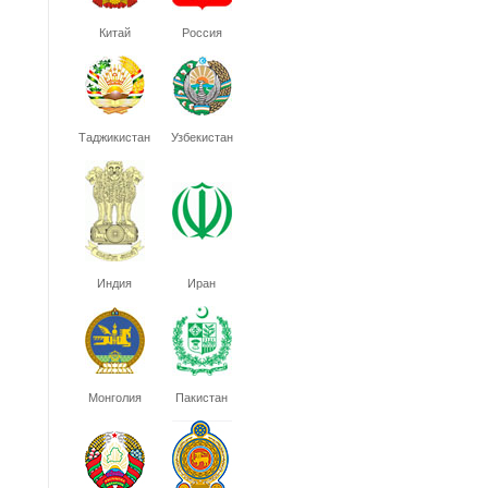
Китай
Россия
Таджикистан
Узбекистан
Индия
Иран
Монголия
Пакистан