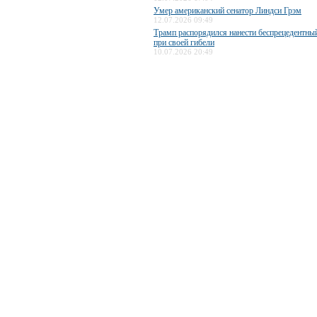
Умер американский сенатор Линдси Грэм
12.07.2026 09:49
Трамп распорядился нанести беспрецедентны
при своей гибели
10.07.2026 20:49