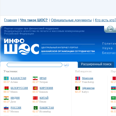
Главная
Что такое ШОС?
Официальные документы
Кто есть кто
Портал создан при финансовой поддержке
Федерального агентства по печати и массовым коммуникациям
Российской Федерации
Расширенный поиск
Участники:
Наблюдатели:
Пар
КАЗАХСТАН
ИРАН
Монголия
03:57
Астана
02:27
Тегеран
05:57
Улан-Батор
02:2
БЕЛОРУССИЯ
КИРГИЗИЯ
Афганистан
00:57
Минск
03:57
Бишкек
02:27
Кабул
02:5
ИНДИЯ
КИТАЙ
03:27
Дели
05:57
Пекин
01:5
РОССИЯ
ПАКИСТАН
01:57
Москва
02:57
Исламабад
01:5