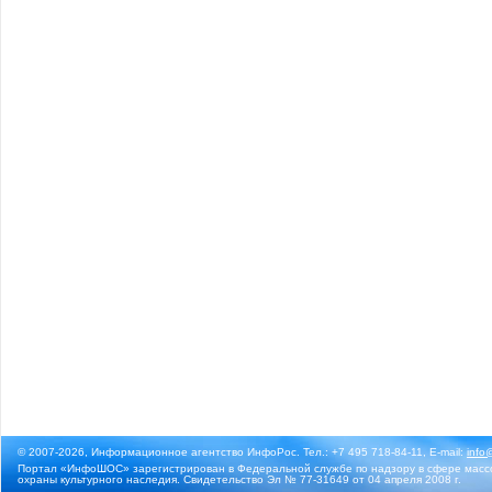
© 2007-2026, Информационное агентство ИнфоРос. Тел.: +7 495 718-84-11, E-mail:
info
Портал «ИнфоШОС» зарегистрирован в Федеральной службе по надзору в сфере массо
охраны культурного наследия. Свидетельство Эл № 77-31649 от 04 апреля 2008 г.