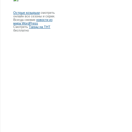
Острые козырьки
смотреть
онлайн все сезоны и серии.
Всегда свежие
новости из
мира WordPress
Смотреть
Танцы на ТНТ
бесплатно