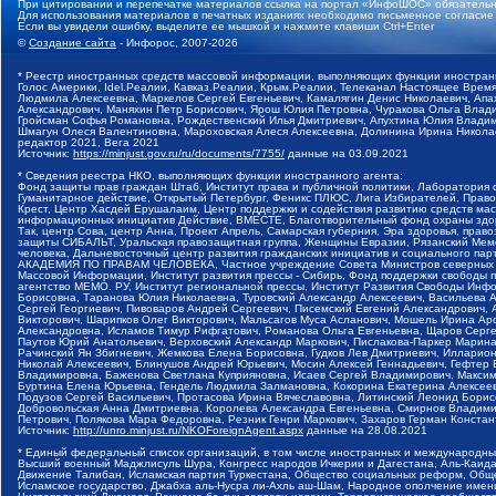
При цитировании и перепечатке материалов ссылка на портал «ИнфоШОС» обязательн
Для использования материалов в печатных изданиях необходимо письменное согласие
Если вы увидели ошибку, выделите ее мышкой и нажмите клавиши Ctrl+Enter
©
Создание сайта
- Инфорос, 2007-2026
* Реестр иностранных средств массовой информации, выполняющих функции иностранн
Голос Америки, Idel.Реалии, Кавказ.Реалии, Крым.Реалии, Телеканал Настоящее Время
Людмила Алексеевна, Маркелов Сергей Евгеньевич, Камалягин Денис Николаевич, Апах
Александрович, Маняхин Петр Борисович, Ярош Юлия Петровна, Чуракова Ольга Влади
Гройсман Софья Романовна, Рождественский Илья Дмитриевич, Апухтина Юлия Владимир
Шмагун Олеся Валентиновна, Мароховская Алеся Алексеевна, Долинина Ирина Никола
редактор 2021, Вега 2021
Источник:
https://minjust.gov.ru/ru/documents/7755/
данные на
03.09.2021
* Сведения реестра НКО, выполняющих функции иностранного агента:
Фонд защиты прав граждан Штаб, Институт права и публичной политики, Лаборатория
Гуманитарное действие, Открытый Петербург, Феникс ПЛЮС, Лига Избирателей, Правов
Крест, Центр Хасдей Ерушалаим, Центр поддержки и содействия развитию средств мас
информационных инициатив Действие, ВМЕСТЕ, Благотворительный фонд охраны здоров
Так, центр Сова, центр Анна, Проект Апрель, Самарская губерния, Эра здоровья, пр
защиты СИБАЛЬТ, Уральская правозащитная группа, Женщины Евразии, Рязанский Мемо
человека, Дальневосточный центр развития гражданских инициатив и социального пар
АКАДЕМИЯ ПО ПРАВАМ ЧЕЛОВЕКА, Частное учреждение Совета Министров северных стр
Массовой Информации, Институт развития прессы - Сибирь, Фонд поддержки свободы 
агентство МЕМО. РУ, Институт региональной прессы, Институт Развития Свободы Инф
Борисовна, Таранова Юлия Николаевна, Туровский Александр Алексеевич, Васильева 
Сергей Георгиевич, Пивоваров Андрей Сергеевич, Писемский Евгений Александрович,
Викторович, Шарипков Олег Викторович, Мальсагов Муса Асланович, Мошель Ирина Ар
Александровна, Исламов Тимур Рифгатович, Романова Ольга Евгеньевна, Щаров Серг
Паутов Юрий Анатольевич, Верховский Александр Маркович, Пислакова-Паркер Марина
Рачинский Ян Збигневич, Жемкова Елена Борисовна, Гудков Лев Дмитриевич, Иллари
Николай Алексеевич, Блинушов Андрей Юрьевич, Мосин Алексей Геннадьевич, Гефтер
Владимировна, Баженова Светлана Куприяновна, Исаев Сергей Владимирович, Максим
Буртина Елена Юрьевна, Гендель Людмила Залмановна, Кокорина Екатерина Алексеев
Подузов Сергей Васильевич, Протасова Ирина Вячеславовна, Литинский Леонид Борис
Добровольская Анна Дмитриевна, Королева Александра Евгеньевна, Смирнов Владими
Петрович, Полякова Мара Федоровна, Резник Генри Маркович, Захаров Герман Конста
Источник:
http://unro.minjust.ru/NKOForeignAgent.aspx
данные на
28.08.2021
* Единый федеральный список организаций, в том числе иностранных и международны
Высший военный Маджлисуль Шура, Конгресс народов Ичкерии и Дагестана, Аль-Каида, 
Движение Талибан, Исламская партия Туркестана, Общество социальных реформ, Общес
Исламское государство, Джабха аль-Нусра ли-Ахль аш-Шам, Народное ополчение имен