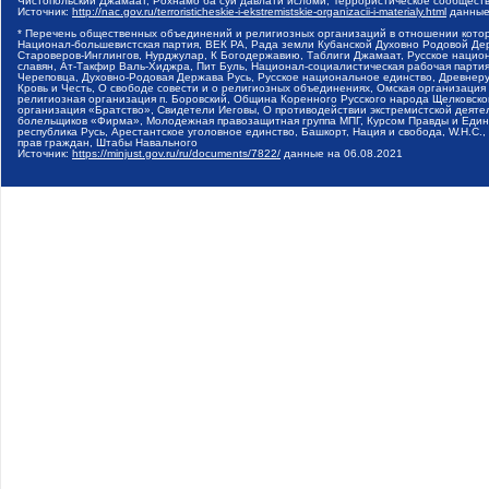
Чистопольский Джамаат, Рохнамо ба суи давлати исломи, Террористическое сообщест
Источник:
http://nac.gov.ru/terroristicheskie-i-ekstremistskie-organizacii-i-materialy.html
данные
* Перечень общественных объединений и религиозных организаций в отношении котор
Национал-большевистская партия, ВЕК РА, Рада земли Кубанской Духовно Родовой Де
Староверов-Инглингов, Нурджулар, К Богодержавию, Таблиги Джамаат, Русское наци
славян, Ат-Такфир Валь-Хиджра, Пит Буль, Национал-социалистическая рабочая парт
Череповца, Духовно-Родовая Держава Русь, Русское национальное единство, Древнер
Кровь и Честь, О свободе совести и о религиозных объединениях, Омская организаци
религиозная организация п. Боровский, Община Коренного Русского народа Щелковског
организация «Братство», Свидетели Иеговы, О противодействии экстремистской деяте
болельщиков «Фирма», Молодежная правозащитная группа МПГ, Курсом Правды и Единен
республика Русь, Арестантское уголовное единство, Башкорт, Нация и свобода, W.H.С
прав граждан, Штабы Навального
Источник:
https://minjust.gov.ru/ru/documents/7822/
данные на
06.08.2021