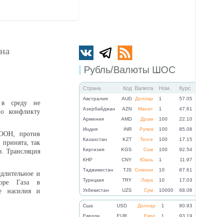
 на
Рубль/Валюты ШОС
Страна
Код
Валюта
Ном.
Курс
Австралия
AUD
Доллар
1
57.05
в среду не
Азербайджан
AZN
Манат
1
47.61
по конфликту
Армения
AMD
Драм
100
22.10
Индия
INR
Рупия
100
85.08
 ООН, против
Казахстан
KZT
Тенге
100
17.15
 принята, так
Киргизия
KGS
Сом
100
92.54
в. Трансляция
КНР
CNY
Юань
1
11.97
Таджикистан
TJS
Сомони
10
87.61
длительное и
Турецкая
TRY
Лира
10
17.03
торе Газа в
е насилия и
Узбекистан
UZS
Сум
10000
68.08
Cша
USD
Доллар
1
80.93
Eвропа
EUR
Евро
1
93.19