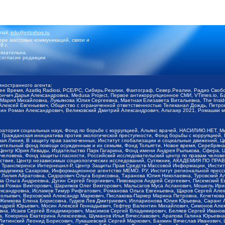
mail:
info@infoshos.ru
ре массовых коммуникаций, связи и
8 г.
язательна.
согласие редакции
иностранного агента:
щее Время, Azatliq Radiosi, PCE/PC, Сибирь.Реалии, Фактограф, Север.Реалии, Радио Св
ончич Дарья Александровна, Medusa Project, Первое антикоррупционное СМИ, VTimes.io, 
ария Михайловна, Лукьянова Юлия Сергеевна, Маетная Елизавета Витальевна, The Insid
ексей Евгеньевич, Общество с ограниченной ответственностью Телеканал Дождь, Петров 
н Роман Александрович, Великовский Дмитрий Александрович, Альтаир 2021, Ромашки мо
оратория социальных наук, Фонд по борьбе с коррупцией, Альянс врачей, НАСИЛИЮ.НЕТ, 
Гражданская инициатива против экологической преступности, Фонд борьбы с коррупцией,
чая Линия, В защиту прав заключенных, Институт глобализации и социальных движений,
тельный фонд помощи осужденным и их семьям, Фонд Тольятти, Новое время, Серебряная т
Центр Юрия Левады, Издательство Парк Гагарина, Фонд имени Андрея Рылькова, Сфера, 
еловека, Фонд защиты гласности, Российский исследовательский центр по правам челове
йствие, Центр независимых социологических исследований, Сутяжник, АКАДЕМИЯ ПО ПР
р Трансперенси Интернешнл-Р, Центр Защиты Прав Средств Массовой Информации, Институ
 академика Сахарова, Информационное агентство МЕМО. РУ, Институт региональной пресс
Лилия Айратовна, Сидорович Ольга Борисовна, Таранова Юлия Николаевна, Туровский Ал
а Ольга Андреевна, Дугин Сергей Георгиевич, Пивоваров Андрей Сергеевич, Писемский Е
в Роман Викторович, Шарипков Олег Викторович, Мальсагов Муса Асланович, Мошель Ири
ександровна, Исламов Тимур Рифгатович, Романова Ольга Евгеньевна, Щаров Сергей Але
льевич, Верховский Александр Маркович, Пислакова-Паркер Марина Петровна, Кочеткова
, Жемкова Елена Борисовна, Гудков Лев Дмитриевич, Илларионова Юлия Юрьевна, Саранг
Андрей Юрьевич, Мосин Алексей Геннадьевич, Гефтер Валентин Михайлович, Симонов Але
а, Исаев Сергей Владимирович, Максимов Сергей Владимирович, Беляев Сергей Иванович
 Кокорина Екатерина Алексеевна, Шуманов Илья Вячеславович, Арапова Галина Юрьевна
Литинский Леонид Борисович, Лукашевский Сергей Маркович, Бахмин Вячеслав Иванович,