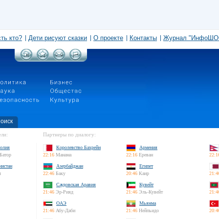
сть кто?
Дети рисуют сказки
О проекте
Контакты
Журнал "ИнфоШО
оиск
ли:
Партнеры по диалогу:
олия
Королевство Бахрейн
Армения
Батор
22:16
Манама
22:16
Ереван
22:1
нистан
Азербайджан
Египет
л
22:46
Баку
20:46
Каир
21:4
Саудовская Аравия
Кувейт
21:46
Эр-Рияд
21:46
Эль-Кувейт
21:4
ОАЭ
Мьянма
21:46
Абу-Даби
21:46
Нейпьидо
20:4