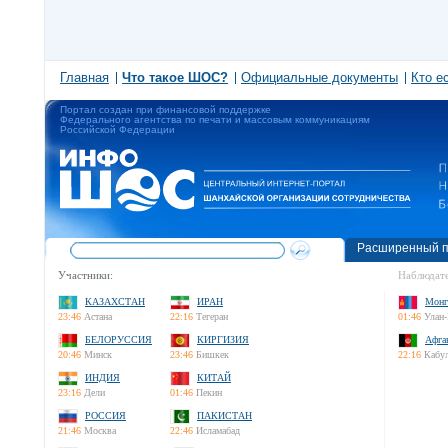
Главная
Что такое ШОС?
Официальные документы
Кто е
Портал создан при финансовой поддержке
Федерального агентства по печати и массовым коммуникациям
Российской Федерации
Расширенный п
Участники:
Наблюдате
КАЗАХСТАН
ИРАН
Монг
23:46
Астана
22:16
Тегеран
01:46
Улан-
БЕЛОРУССИЯ
КИРГИЗИЯ
Афга
20:46
Минск
23:46
Бишкек
22:16
Кабу
ИНДИЯ
КИТАЙ
23:16
Дели
01:46
Пекин
РОССИЯ
ПАКИСТАН
21:46
Москва
22:46
Исламабад