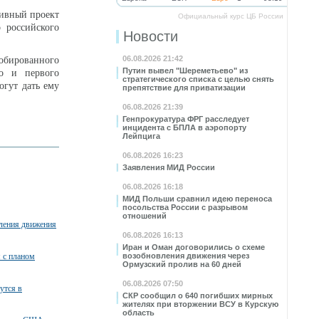
тивный проект
Официальный курс ЦБ России
 российского
Новости
06.08.2026 21:42
обированного
Путин вывел "Шереметьево" из
го и первого
стратегического списка с целью снять
огут дать ему
препятствие для приватизации
06.08.2026 21:39
Генпрокуратура ФРГ расследует
инцидента с БПЛА в аэропорту
Лейпцига
06.08.2026 16:23
Заявления МИД России
06.08.2026 16:18
МИД Польши сравнил идею переноса
посольства России с разрывом
отношений
вления движения
06.08.2026 16:13
Иран и Оман договорились о схеме
я с планом
возобновления движения через
Ормузский пролив на 60 дней
06.08.2026 07:50
утся в
СКР сообщил о 640 погибших мирных
жителях при вторжении ВСУ в Курскую
область