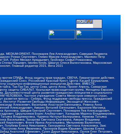
обода, MEDIUM-ORIENT, Пономарев Лев Александрович, Савицкая Людмила
Баданин Роман Сергеевич, Гликин Максим Александрович, Маняхин Петр
er SIA, Рубин Михаил Аркадьевич, Гройсман Софья Романовна,
Степан Юрьевич, Istories fonds, Шмагун Олеся Валентиновна, Мароховская
нолит, Главный редактор 2021, Вега 2021
Мы против СПИДа, Фонд защиты прав граждан, СВЕЧА, Гуманитарное действие,
 Гражданский Союз, Российский Красный Крест, Центр Хасдей Ерушалаим,
 Центр социально-информационных инициатив Действие, ВМЕСТЕ,
айга, Так-Так-Так, центр Сова, центр Анна, Проект Апрель, Самарская
Центр защиты СИБАЛЬТ, Уральская правозащитная группа, Женщины Евразии,
ка, Дальневосточный центр развития гражданских инициатив и социального
АВАМ ЧЕЛОВЕКА, Частное учреждение Совета Министров северных стран,
т развития прессы - Сибирь, Фонд поддержки свободы прессы, Гражданский
ы, Институт Развития Свободы Информации, Экозащита!-Женсовет,
ександр Алексеевич, Васильева Анастасия Евгеньевна, Ривина Анна
вгений Александрович, Аверин Виталий Евгеньевич, Барахоев Магомед
на Ароновна, Шведов Григорий Сергеевич, Пономарев Лев Александрович,
ксадрович, Цирульников Борис Альбертович, Халидова Марина Владимировна,
 Татьяна Владимировна, Чуркина Наталья Валерьевна, Акимова Татьяна
 Анна Васильевна, Захарова Светлана Сергеевна, Аверин Владимир
ксей Кириллович, Флиге Ирина Анатольевна, Мельникова Валентина
, Голубева Елена Николаевна, Ганнушкина Светлана Алексеевна, Закс
, Пастухова Анна Яковлевна, Прохоров Вадим Юрьевич, Шахова Елена
 Шабад Анатолий Ефимович, Сухих Дарья Николаевна, Орлов Олег Петрович,