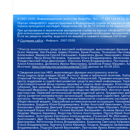
© 2007-2026, Информационное агентство ИнфоРос. Тел.: +7 495 718-84-11, E-
Портал «ИнфоШОС» зарегистрирован в Федеральной службе по надзору в сфе
охраны культурного наследия. Свидетельство Эл № 77-31649 от 04 апреля 200
При цитировании и перепечатке материалов ссылка на портал «ИнфоШОС» об
Для использования материалов в печатных изданиях необходимо письменное 
Если вы увидели ошибку, выделите ее мышкой и нажмите клавиши Ctrl+Enter
©
Создание сайта
- Инфорос, 2007-2026
* Реестр иностранных средств массовой информации, выполняющих функции 
Голос Америки, Idel.Реалии, Кавказ.Реалии, Крым.Реалии, Телеканал Настоя
Алексеевна, Маркелов Сергей Евгеньевич, Камалягин Денис Николаевич, Апах
Борисович, Ярош Юлия Петровна, Чуракова Ольга Владимировна, Железнова М
Рождественский Илья Дмитриевич, Апухтина Юлия Владимировна, Постернак Ал
Алеся Алексеевна, Долинина Ирина Николаевна, Шлейнов Роман Юрьевич, Ани
Источник:
https://minjust.gov.ru/ru/documents/7755/
данные на
03.09.2021
* Сведения реестра НКО, выполняющих функции иностранного агента:
Фонд защиты прав граждан Штаб, Институт права и публичной политики, Лаб
Открытый Петербург, Феникс ПЛЮС, Лига Избирателей, Правовая инициатива, 
Центр поддержки и содействия развитию средств массовой информации, Горя
Благотворительный фонд охраны здоровья и защиты прав граждан, Благотвори
губерния, Эра здоровья, правозащитное общество Мемориал, Аналитический 
Рязанский Мемориал, Екатеринбургское общество МЕМОРИАЛ, Институт прав ч
партнерства, Пермский региональный правозащитный центр, Гражданское де
Центр развития некоммерческих организаций, Гражданское содействие, Цент
контроль, Человек и Закон, Общественная комиссия по сохранению наследия
Общественный вердикт, Евразийская антимонопольная ассоциация, Чанышева 
Валерьевна, Бурдина Юлия Владимировна, Бойко Анатолий Николаевич, Гусев
Бекханович, Шевченко Дмитрий Александрович, Жданов Иван Юрьевич, Рубано
Каргалицкий Борис Юльевич, Созаев Валерий Валерьевич, Исакова Ирина Ал
Людевиг Марина Зариевна, Федотова Галина Анатольевна, Паутов Юрий Анато
Николаевна, Золотарева Екатерина Александровна, Рачинский Ян Збигневич
Анатольевич, Щур Татьяна Михайловна, Щур Николай Алексеевич, Блинушов 
Дмитриевна, Вититинова Елена Владимировна, Баженова Светлана Куприяновн
Елена Владимировна, Буртина Елена Юрьевна, Гендель Людмила Залмановна,
Владимировна, Подузов Сергей Васильевич, Протасова Ирина Вячеславовна, 