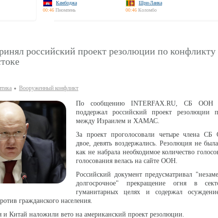
Камбоджа
Шри-Ланка
00:46
Пномпень
00:46
Коломбо
ринял российский проект резолюции по конфликту
токе
тика
Вооруженный конфликт
По сообщению INTERFAX.RU, СБ ООН 
поддержал российский проект резолюции 
между Израилем и ХАМАС.
За проект проголосовали четыре члена СБ
двое, девять воздержались. Резолюция не была
как не набрала необходимое количество голосо
голосования велась на сайте ООН.
Российский документ предусматривал "незаме
долгосрочное" прекращение огня в сек
гуманитарных целях и содержал осуждени
ротив гражданского населения.
ия и Китай наложили вето на американский проект резолюции.