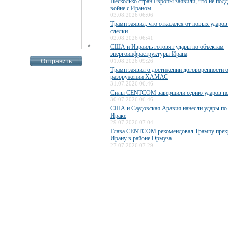
Несколько стран Европы заявили, что не по
войне с Ираном
03.08.2026 06:06
Трамп заявил, что отказался от новых ударов
сделки
02.08.2026 06:41
*
США и Израиль готовят удары по объектам
энергоинфраструктуры Ирана
01.08.2026 09:26
Трамп заявил о достижении договоренности 
разоружении ХАМАС
31.07.2026 06:46
Силы CENTCOM завершили серию ударов п
30.07.2026 06:46
США и Саудовская Аравия нанесли удары по
Ираке
29.07.2026 07:04
Глава CENTCOM рекомендовал Трампу прекр
Ирану в районе Ормуза
27.07.2026 07:29