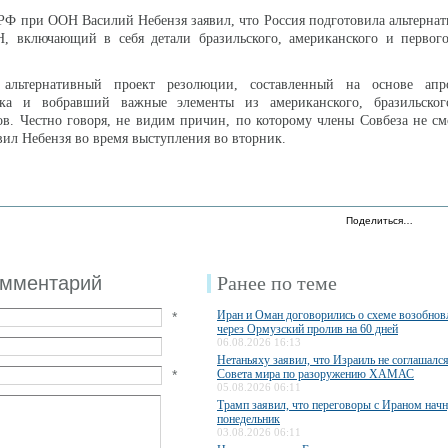
РФ при ООН Василий Небензя заявил, что Россия подготовила альтерна
 включающий в себя детали бразильского, американского и первого
альтернативный проект резолюции, составленный на основе апр
ыка и вобравший важные элементы из американского, бразильско
ов. Честно говоря, не видим причин, по которому члены Совбеза не см
явил Небензя во время выступления во вторник.
Поделиться…
омментарий
Ранее по теме
Иран и Оман договорились о схеме возобно
*
через Ормузский пролив на 60 дней
06.08.2026 16:13
Нетаньяху заявил, что Израиль не соглашалс
*
Совета мира по разоружению ХАМАС
05.08.2026 06:11
Трамп заявил, что переговоры с Ираном начн
понедельник
03.08.2026 06:11