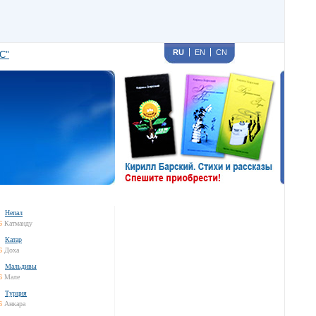
RU
EN
CN
С"
Непал
6
Катманду
Катар
6
Доха
Мальдивы
6
Мале
Турция
6
Анкара