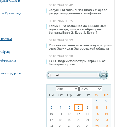
ддержат США в
06.08.2026 06:42
Залужный заявил, что Киев исчерпал
 по Ирану ради
ресурс вооружений в конфликте
06.08.2026 06:35
Кабмин РФ разрешил до 1 июля 2027
года импорт, выпуск и обращение
бензина Евро 2, Евро 3, Евро 4
о полном
06.08.2026 06:32
Российские войска взяли под контроль
село Зарница в Запорожской области
о Ирану
06.08.2026 06:28
 объектам в
ТАСС подсчитал потери Украины от
блокады портов
атить удары по
Пн
Вт
Ср
Чт
Пт
Сб
Вс
1
2
3
4
5
6
7
8
9
10
11
12
13
14
15
16
17
18
19
20
21
22
23
24
25
26
27
28
29
30