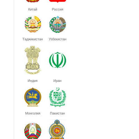
Китай
Россия
Таджикистан
Узбекистан
Индия
Иран
Монголия
Пакистан