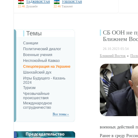
ТАДЖИКИСТАН
УЗБЕКИСТАН
22:46
Душанбе
22:46
Ташкент
СБ ООН не п
Темы
Ближнем Вос
Санкции
Политический диалог
26.10.2023 05:54
Военные учения
Ближний Восток
Поли
Неспокойный Кавказ
Спецоперация на Украине
Шанхайский дух
Игры Будущего - Казань
2024
Туризм
Чрезвычайные
происшествия
Международное
сотрудничество
Все темы »
военных действий п
Ранее в среду Росс