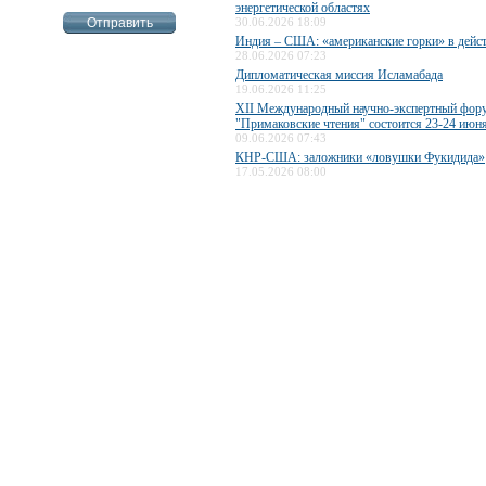
энергетической областях
30.06.2026 18:09
Индия – США: «американские горки» в дейс
28.06.2026 07:23
Дипломатическая миссия Исламабада
19.06.2026 11:25
XII Международный научно-экспертный фор
"Примаковские чтения" состоится 23-24 июн
09.06.2026 07:43
КНР-США: заложники «ловушки Фукидида»
17.05.2026 08:00