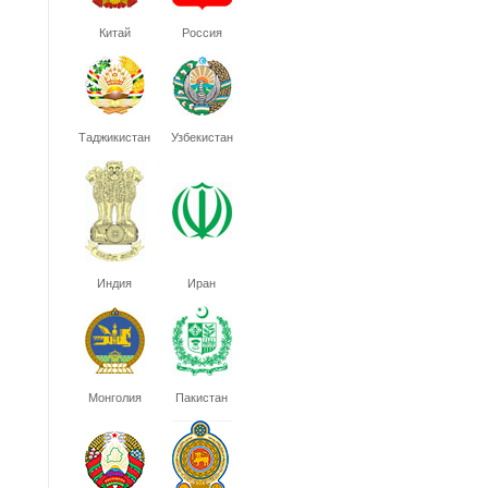
Китай
Россия
Таджикистан
Узбекистан
Индия
Иран
Монголия
Пакистан