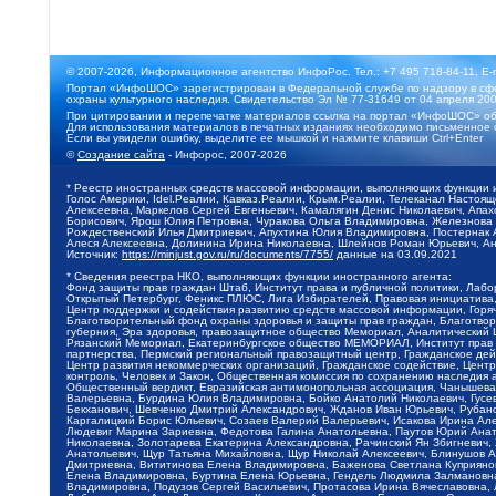
© 2007-2026, Информационное агентство ИнфоРос. Тел.: +7 495 718-84-11, E-
Портал «ИнфоШОС» зарегистрирован в Федеральной службе по надзору в сфе
охраны культурного наследия. Свидетельство Эл № 77-31649 от 04 апреля 200
При цитировании и перепечатке материалов ссылка на портал «ИнфоШОС» об
Для использования материалов в печатных изданиях необходимо письменное 
Если вы увидели ошибку, выделите ее мышкой и нажмите клавиши Ctrl+Enter
©
Создание сайта
- Инфорос, 2007-2026
* Реестр иностранных средств массовой информации, выполняющих функции 
Голос Америки, Idel.Реалии, Кавказ.Реалии, Крым.Реалии, Телеканал Настоя
Алексеевна, Маркелов Сергей Евгеньевич, Камалягин Денис Николаевич, Апах
Борисович, Ярош Юлия Петровна, Чуракова Ольга Владимировна, Железнова М
Рождественский Илья Дмитриевич, Апухтина Юлия Владимировна, Постернак Ал
Алеся Алексеевна, Долинина Ирина Николаевна, Шлейнов Роман Юрьевич, Ани
Источник:
https://minjust.gov.ru/ru/documents/7755/
данные на
03.09.2021
* Сведения реестра НКО, выполняющих функции иностранного агента:
Фонд защиты прав граждан Штаб, Институт права и публичной политики, Лаб
Открытый Петербург, Феникс ПЛЮС, Лига Избирателей, Правовая инициатива, 
Центр поддержки и содействия развитию средств массовой информации, Горя
Благотворительный фонд охраны здоровья и защиты прав граждан, Благотвори
губерния, Эра здоровья, правозащитное общество Мемориал, Аналитический 
Рязанский Мемориал, Екатеринбургское общество МЕМОРИАЛ, Институт прав ч
партнерства, Пермский региональный правозащитный центр, Гражданское де
Центр развития некоммерческих организаций, Гражданское содействие, Цент
контроль, Человек и Закон, Общественная комиссия по сохранению наследия
Общественный вердикт, Евразийская антимонопольная ассоциация, Чанышева 
Валерьевна, Бурдина Юлия Владимировна, Бойко Анатолий Николаевич, Гусев
Бекханович, Шевченко Дмитрий Александрович, Жданов Иван Юрьевич, Рубано
Каргалицкий Борис Юльевич, Созаев Валерий Валерьевич, Исакова Ирина Ал
Людевиг Марина Зариевна, Федотова Галина Анатольевна, Паутов Юрий Анато
Николаевна, Золотарева Екатерина Александровна, Рачинский Ян Збигневич
Анатольевич, Щур Татьяна Михайловна, Щур Николай Алексеевич, Блинушов 
Дмитриевна, Вититинова Елена Владимировна, Баженова Светлана Куприяновн
Елена Владимировна, Буртина Елена Юрьевна, Гендель Людмила Залмановна,
Владимировна, Подузов Сергей Васильевич, Протасова Ирина Вячеславовна, 