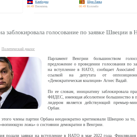
Камбоджа
Шри-Ланка
00:49
Пномпень
00:49
Коломбо
на заблокировала голосование по заявке Швеции в
Политический диалог
Парламент Венгрии большинством голос
предложение о проведении голосования по з
на вступление в НАТО, сообщает Associated 
ссылкой на депутата от оппозицион
«Демократическая коалиция» Агнес Вадай.
По ее словам, инициативу заблокировала пра
ФИДЕС, имеющая абсолютное большинство в па
лидером является действующий премьер-ми
Орбан.
о этого члены партии Орбана неоднократно критиковали Швецию за то,
 «вопиющую ложь» о состоянии демократии в Венгрии.
я подали заявки на вступление в НАТО в мае 2022 года. Финляндия 