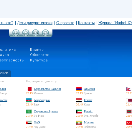
сть кто?
Дети рисуют сказки
О проекте
Контакты
Журнал "ИнфоШО
оиск
ли:
Партнеры по диалогу:
олия
Королевство Бахрейн
Армения
Батор
22:19
Манама
22:19
Ереван
22:1
нистан
Азербайджан
Египет
л
22:49
Баку
20:49
Каир
21:4
Саудовская Аравия
Кувейт
21:49
Эр-Рияд
21:49
Эль-Кувейт
21:4
ОАЭ
Мьянма
21:49
Абу-Даби
21:49
Нейпьидо
20:4