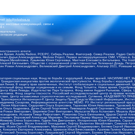
mail:
info@infoshos.ru
ре массовых коммуникаций, связи и
8 г.
язательна.
согласие редакции
иностранного агента:
щее Время, Azatliq Radiosi, PCE/PC, Сибирь.Реалии, Фактограф, Север.Реалии, Радио Св
ончич Дарья Александровна, Medusa Project, Первое антикоррупционное СМИ, VTimes.io, 
ария Михайловна, Лукьянова Юлия Сергеевна, Маетная Елизавета Витальевна, The Insid
ексей Евгеньевич, Общество с ограниченной ответственностью Телеканал Дождь, Петров 
н Роман Александрович, Великовский Дмитрий Александрович, Альтаир 2021, Ромашки мо
оратория социальных наук, Фонд по борьбе с коррупцией, Альянс врачей, НАСИЛИЮ.НЕТ, 
Гражданская инициатива против экологической преступности, Фонд борьбы с коррупцией,
чая Линия, В защиту прав заключенных, Институт глобализации и социальных движений,
тельный фонд помощи осужденным и их семьям, Фонд Тольятти, Новое время, Серебряная т
Центр Юрия Левады, Издательство Парк Гагарина, Фонд имени Андрея Рылькова, Сфера, 
еловека, Фонд защиты гласности, Российский исследовательский центр по правам челове
йствие, Центр независимых социологических исследований, Сутяжник, АКАДЕМИЯ ПО ПР
р Трансперенси Интернешнл-Р, Центр Защиты Прав Средств Массовой Информации, Институ
 академика Сахарова, Информационное агентство МЕМО. РУ, Институт региональной пресс
Лилия Айратовна, Сидорович Ольга Борисовна, Таранова Юлия Николаевна, Туровский Ал
а Ольга Андреевна, Дугин Сергей Георгиевич, Пивоваров Андрей Сергеевич, Писемский Е
в Роман Викторович, Шарипков Олег Викторович, Мальсагов Муса Асланович, Мошель Ири
ександровна, Исламов Тимур Рифгатович, Романова Ольга Евгеньевна, Щаров Сергей Але
льевич, Верховский Александр Маркович, Пислакова-Паркер Марина Петровна, Кочеткова
, Жемкова Елена Борисовна, Гудков Лев Дмитриевич, Илларионова Юлия Юрьевна, Саранг
Андрей Юрьевич, Мосин Алексей Геннадьевич, Гефтер Валентин Михайлович, Симонов Але
а, Исаев Сергей Владимирович, Максимов Сергей Владимирович, Беляев Сергей Иванович
 Кокорина Екатерина Алексеевна, Шуманов Илья Вячеславович, Арапова Галина Юрьевна
Литинский Леонид Борисович, Лукашевский Сергей Маркович, Бахмин Вячеслав Иванович,