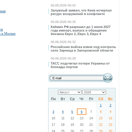
06.08.2026 06:42
Залужный заявил, что Киев исчерпал
твии
ресурс вооружений в конфликте
06.08.2026 06:35
Кабмин РФ разрешил до 1 июля 2027
ум
года импорт, выпуск и обращение
я в Москве
бензина Евро 2, Евро 3, Евро 4
06.08.2026 06:32
Российские войска взяли под контроль
село Зарница в Запорожской области
06.08.2026 06:28
ТАСС подсчитал потери Украины от
блокады портов
Пн
Вт
Ср
Чт
Пт
Сб
Вс
1
2
3
4
5
6
7
8
9
10
11
12
13
14
15
16
17
18
19
20
21
22
23
24
25
26
27
28
29
30