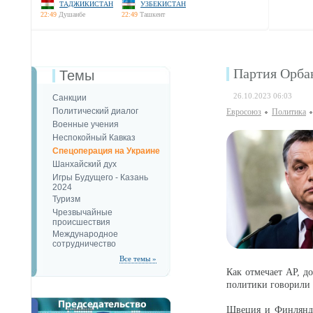
ТАДЖИКИСТАН
УЗБЕКИСТАН
22:49
Душанбе
22:49
Ташкент
Партия Орба
Темы
26.10.2023 06:03
Санкции
Политический диалог
Евросоюз
Политика
Военные учения
Неспокойный Кавказ
Спецоперация на Украине
Шанхайский дух
Игры Будущего - Казань
2024
Туризм
Чрезвычайные
происшествия
Международное
сотрудничество
Все темы »
Как отмечает AP, д
политики говорили
Швеция и Финлянди