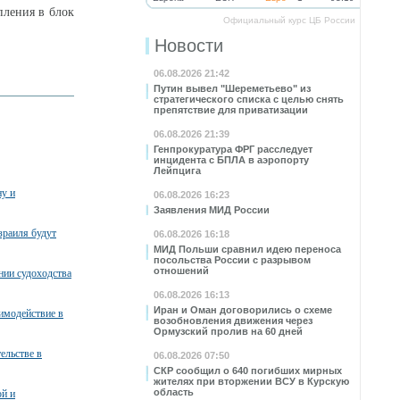
пления в блок
Официальный курс ЦБ России
Новости
06.08.2026 21:42
Путин вывел "Шереметьево" из
стратегического списка с целью снять
препятствие для приватизации
06.08.2026 21:39
Генпрокуратура ФРГ расследует
инцидента с БПЛА в аэропорту
Лейпцига
ну и
06.08.2026 16:23
Заявления МИД России
зраиля будут
06.08.2026 16:18
МИД Польши сравнил идею переноса
посольства России с разрывом
отношений
нии судоходства
06.08.2026 16:13
Иран и Оман договорились о схеме
имодействие в
возобновления движения через
Ормузский пролив на 60 дней
ельстве в
06.08.2026 07:50
СКР сообщил о 640 погибших мирных
жителях при вторжении ВСУ в Курскую
область
ой и