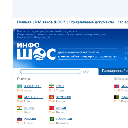
Главная
Что такое ШОС?
Официальные документы
Кто е
Портал создан при финансовой поддержке
Федерального агентства по печати и массовым коммуникациям
Российской Федерации
Расширенный п
Участники:
Наблюдате
КАЗАХСТАН
ИРАН
Монг
23:49
Астана
22:19
Тегеран
01:49
Улан-
БЕЛОРУССИЯ
КИРГИЗИЯ
Афга
20:49
Минск
23:49
Бишкек
22:19
Кабу
ИНДИЯ
КИТАЙ
23:19
Дели
01:49
Пекин
РОССИЯ
ПАКИСТАН
21:49
Москва
22:49
Исламабад