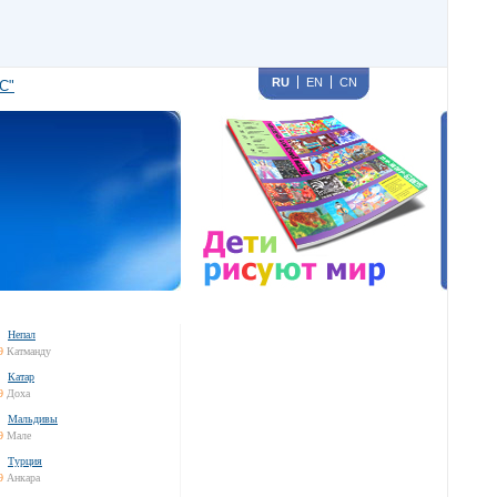
RU
EN
CN
С"
Непал
9
Катманду
Катар
9
Доха
Мальдивы
9
Мале
Турция
9
Анкара