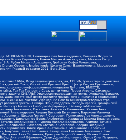
обода, MEDIUM-ORIENT, Пономарев Лев Александрович, Савицкая Людмила
Баданин Роман Сергеевич, Гликин Максим Александрович, Маняхин Петр
er SIA, Рубин Михаил Аркадьевич, Гройсман Софья Романовна,
Степан Юрьевич, Istories fonds, Шмагун Олеся Валентиновна, Мароховская
нолит, Главный редактор 2021, Вега 2021
Мы против СПИДа, Фонд защиты прав граждан, СВЕЧА, Гуманитарное действие,
 Гражданский Союз, Российский Красный Крест, Центр Хасдей Ерушалаим,
 Центр социально-информационных инициатив Действие, ВМЕСТЕ,
айга, Так-Так-Так, центр Сова, центр Анна, Проект Апрель, Самарская
Центр защиты СИБАЛЬТ, Уральская правозащитная группа, Женщины Евразии,
ка, Дальневосточный центр развития гражданских инициатив и социального
АВАМ ЧЕЛОВЕКА, Частное учреждение Совета Министров северных стран,
т развития прессы - Сибирь, Фонд поддержки свободы прессы, Гражданский
ы, Институт Развития Свободы Информации, Экозащита!-Женсовет,
ександр Алексеевич, Васильева Анастасия Евгеньевна, Ривина Анна
вгений Александрович, Аверин Виталий Евгеньевич, Барахоев Магомед
на Ароновна, Шведов Григорий Сергеевич, Пономарев Лев Александрович,
ксадрович, Цирульников Борис Альбертович, Халидова Марина Владимировна,
 Татьяна Владимировна, Чуркина Наталья Валерьевна, Акимова Татьяна
 Анна Васильевна, Захарова Светлана Сергеевна, Аверин Владимир
ксей Кириллович, Флиге Ирина Анатольевна, Мельникова Валентина
, Голубева Елена Николаевна, Ганнушкина Светлана Алексеевна, Закс
, Пастухова Анна Яковлевна, Прохоров Вадим Юрьевич, Шахова Елена
 Шабад Анатолий Ефимович, Сухих Дарья Николаевна, Орлов Олег Петрович,