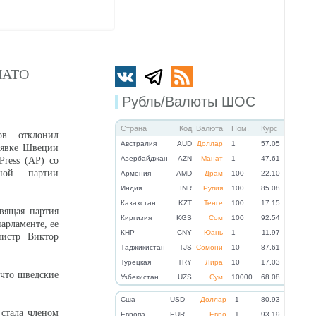
 НАТО
Рубль/Валюты ШОС
Страна
Код
Валюта
Ном.
Курс
ов отклонил
Австралия
AUD
Доллар
1
57.05
аявке Швеции
Азербайджан
AZN
Манат
1
47.61
Press (AP) со
ной партии
Армения
AMD
Драм
100
22.10
Индия
INR
Рупия
100
85.08
Казахстан
KZT
Тенге
100
17.15
вящая партия
Киргизия
KGS
Сом
100
92.54
рламенте, ее
КНР
CNY
Юань
1
11.97
нистр Виктор
Таджикистан
TJS
Сомони
10
87.61
Турецкая
TRY
Лира
10
17.03
 что шведские
Узбекистан
UZS
Сум
10000
68.08
Cша
USD
Доллар
1
80.93
стала членом
Eвропа
EUR
Евро
1
93.19