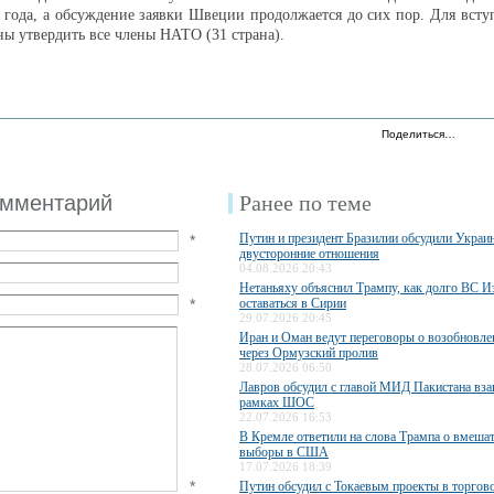
3 года, а обсуждение заявки Швеции продолжается до сих пор. Для всту
ны утвердить все члены НАТО (31 страна).
Поделиться…
омментарий
Ранее по теме
Путин и президент Бразилии обсудили Украи
*
двусторонние отношения
04.08.2026 20:43
Нетаньяху объяснил Трампу, как долго ВС И
*
оставаться в Сирии
29.07.2026 20:45
Иран и Оман ведут переговоры о возобновле
через Ормузский пролив
28.07.2026 06:50
Лавров обсудил с главой МИД Пакистана вза
рамках ШОС
22.07.2026 16:53
В Кремле ответили на слова Трампа о вмешат
выборы в США
17.07.2026 18:39
*
Путин обсудил с Токаевым проекты в торгов