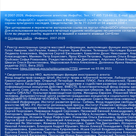
© 2007-2026, Информационное агентство ИнфоРос. Тел.: +7 495 718-84-11, E-mail:
info
Портал «ИнфоШОС» зарегистрирован в Федеральной службе по надзору в сфере массо
охраны культурного наследия. Свидетельство Эл № 77-31649 от 04 апреля 2008 г.
При цитировании и перепечатке материалов ссылка на портал «ИнфоШОС» обязательн
Для использования материалов в печатных изданиях необходимо письменное согласие
Если вы увидели ошибку, выделите ее мышкой и нажмите клавиши Ctrl+Enter
©
Создание сайта
- Инфорос, 2007-2026
* Реестр иностранных средств массовой информации, выполняющих функции иностранн
Голос Америки, Idel.Реалии, Кавказ.Реалии, Крым.Реалии, Телеканал Настоящее Время
Людмила Алексеевна, Маркелов Сергей Евгеньевич, Камалягин Денис Николаевич, Апах
Александрович, Маняхин Петр Борисович, Ярош Юлия Петровна, Чуракова Ольга Влади
Гройсман Софья Романовна, Рождественский Илья Дмитриевич, Апухтина Юлия Владимир
Шмагун Олеся Валентиновна, Мароховская Алеся Алексеевна, Долинина Ирина Никола
редактор 2021, Вега 2021
Источник:
https://minjust.gov.ru/ru/documents/7755/
данные на
03.09.2021
* Сведения реестра НКО, выполняющих функции иностранного агента:
Фонд защиты прав граждан Штаб, Институт права и публичной политики, Лаборатория
Гуманитарное действие, Открытый Петербург, Феникс ПЛЮС, Лига Избирателей, Правов
Крест, Центр Хасдей Ерушалаим, Центр поддержки и содействия развитию средств мас
информационных инициатив Действие, ВМЕСТЕ, Благотворительный фонд охраны здоров
Так, центр Сова, центр Анна, Проект Апрель, Самарская губерния, Эра здоровья, пр
защиты СИБАЛЬТ, Уральская правозащитная группа, Женщины Евразии, Рязанский Мемо
человека, Дальневосточный центр развития гражданских инициатив и социального пар
АКАДЕМИЯ ПО ПРАВАМ ЧЕЛОВЕКА, Частное учреждение Совета Министров северных стр
Массовой Информации, Институт развития прессы - Сибирь, Фонд поддержки свободы 
агентство МЕМО. РУ, Институт региональной прессы, Институт Развития Свободы Инф
Борисовна, Таранова Юлия Николаевна, Туровский Александр Алексеевич, Васильева 
Сергей Георгиевич, Пивоваров Андрей Сергеевич, Писемский Евгений Александрович,
Викторович, Шарипков Олег Викторович, Мальсагов Муса Асланович, Мошель Ирина Ар
Александровна, Исламов Тимур Рифгатович, Романова Ольга Евгеньевна, Щаров Серг
Паутов Юрий Анатольевич, Верховский Александр Маркович, Пислакова-Паркер Марина
Рачинский Ян Збигневич, Жемкова Елена Борисовна, Гудков Лев Дмитриевич, Иллари
Николай Алексеевич, Блинушов Андрей Юрьевич, Мосин Алексей Геннадьевич, Гефтер
Владимировна, Баженова Светлана Куприяновна, Исаев Сергей Владимирович, Максим
Буртина Елена Юрьевна, Гендель Людмила Залмановна, Кокорина Екатерина Алексеев
Подузов Сергей Васильевич, Протасова Ирина Вячеславовна, Литинский Леонид Борис