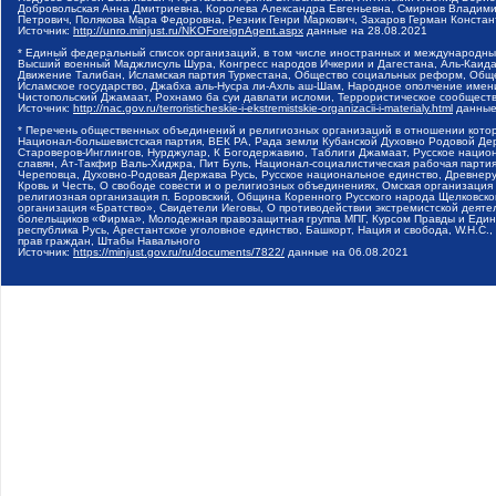
Добровольская Анна Дмитриевна, Королева Александра Евгеньевна, Смирнов Владими
Петрович, Полякова Мара Федоровна, Резник Генри Маркович, Захаров Герман Конста
Источник:
http://unro.minjust.ru/NKOForeignAgent.aspx
данные на
28.08.2021
* Единый федеральный список организаций, в том числе иностранных и международны
Высший военный Маджлисуль Шура, Конгресс народов Ичкерии и Дагестана, Аль-Каида, 
Движение Талибан, Исламская партия Туркестана, Общество социальных реформ, Общес
Исламское государство, Джабха аль-Нусра ли-Ахль аш-Шам, Народное ополчение имен
Чистопольский Джамаат, Рохнамо ба суи давлати исломи, Террористическое сообщест
Источник:
http://nac.gov.ru/terroristicheskie-i-ekstremistskie-organizacii-i-materialy.html
данные
* Перечень общественных объединений и религиозных организаций в отношении котор
Национал-большевистская партия, ВЕК РА, Рада земли Кубанской Духовно Родовой Де
Староверов-Инглингов, Нурджулар, К Богодержавию, Таблиги Джамаат, Русское наци
славян, Ат-Такфир Валь-Хиджра, Пит Буль, Национал-социалистическая рабочая парт
Череповца, Духовно-Родовая Держава Русь, Русское национальное единство, Древнер
Кровь и Честь, О свободе совести и о религиозных объединениях, Омская организаци
религиозная организация п. Боровский, Община Коренного Русского народа Щелковског
организация «Братство», Свидетели Иеговы, О противодействии экстремистской деяте
болельщиков «Фирма», Молодежная правозащитная группа МПГ, Курсом Правды и Единен
республика Русь, Арестантское уголовное единство, Башкорт, Нация и свобода, W.H.С
прав граждан, Штабы Навального
Источник:
https://minjust.gov.ru/ru/documents/7822/
данные на
06.08.2021