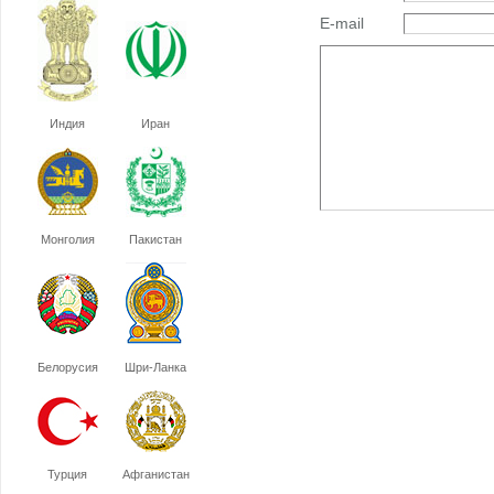
E-mail
Индия
Иран
Монголия
Пакистан
Белорусия
Шри-Ланка
Турция
Афганистан