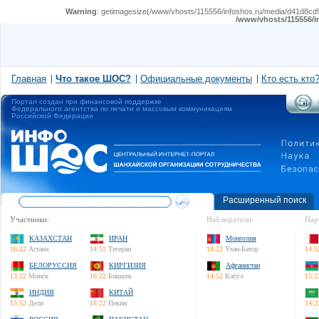
Warning
: getimagesize(/www/vhosts/115556/infoshos.ru/media/d41d8cd98
/www/vhosts/115556/i
Главная
Что такое ШОС?
Официальные документы
Кто есть кто
Портал создан при финансовой поддержке
Федерального агентства по печати и массовым коммуникациям
Российской Федерации
Расширенный поиск
Участники:
Наблюдатели:
Пар
КАЗАХСТАН
ИРАН
Монголия
16:22
Астана
14:52
Тегеран
18:22
Улан-Батор
14:5
БЕЛОРУССИЯ
КИРГИЗИЯ
Афганистан
13:22
Минск
16:22
Бишкек
14:52
Кабул
15:2
ИНДИЯ
КИТАЙ
15:52
Дели
18:22
Пекин
14:2