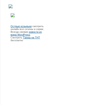
Острые козырьки
смотреть
онлайн все сезоны и серии.
Всегда свежие
новости из
мира WordPress
Смотреть
Танцы на ТНТ
бесплатно