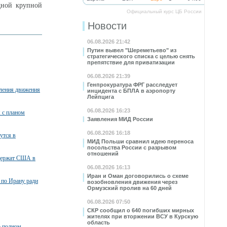
дной крупной
Официальный курс ЦБ России
Новости
06.08.2026 21:42
Путин вывел "Шереметьево" из
стратегического списка с целью снять
препятствие для приватизации
06.08.2026 21:39
Генпрокуратура ФРГ расследует
вления движения
инцидента с БПЛА в аэропорту
Лейпцига
06.08.2026 16:23
я с планом
Заявления МИД России
06.08.2026 16:18
утся в
МИД Польши сравнил идею переноса
посольства России с разрывом
отношений
ддержат США в
06.08.2026 16:13
Иран и Оман договорились о схеме
 по Ирану ради
возобновления движения через
Ормузский пролив на 60 дней
06.08.2026 07:50
СКР сообщил о 640 погибших мирных
жителях при вторжении ВСУ в Курскую
область
о полном