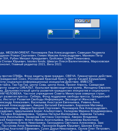
обода, MEDIUM-ORIENT, Пономарев Лев Александрович, Савицкая Людмила
Баданин Роман Сергеевич, Гликин Максим Александрович, Маняхин Петр
er SIA, Рубин Михаил Аркадьевич, Гройсман Софья Романовна,
Степан Юрьевич, Istories fonds, Шмагун Олеся Валентиновна, Мароховская
нолит, Главный редактор 2021, Вега 2021
Мы против СПИДа, Фонд защиты прав граждан, СВЕЧА, Гуманитарное действие,
 Гражданский Союз, Российский Красный Крест, Центр Хасдей Ерушалаим,
 Центр социально-информационных инициатив Действие, ВМЕСТЕ,
айга, Так-Так-Так, центр Сова, центр Анна, Проект Апрель, Самарская
Центр защиты СИБАЛЬТ, Уральская правозащитная группа, Женщины Евразии,
ка, Дальневосточный центр развития гражданских инициатив и социального
АВАМ ЧЕЛОВЕКА, Частное учреждение Совета Министров северных стран,
т развития прессы - Сибирь, Фонд поддержки свободы прессы, Гражданский
ы, Институт Развития Свободы Информации, Экозащита!-Женсовет,
ександр Алексеевич, Васильева Анастасия Евгеньевна, Ривина Анна
вгений Александрович, Аверин Виталий Евгеньевич, Барахоев Магомед
на Ароновна, Шведов Григорий Сергеевич, Пономарев Лев Александрович,
ксадрович, Цирульников Борис Альбертович, Халидова Марина Владимировна,
 Татьяна Владимировна, Чуркина Наталья Валерьевна, Акимова Татьяна
 Анна Васильевна, Захарова Светлана Сергеевна, Аверин Владимир
ксей Кириллович, Флиге Ирина Анатольевна, Мельникова Валентина
, Голубева Елена Николаевна, Ганнушкина Светлана Алексеевна, Закс
, Пастухова Анна Яковлевна, Прохоров Вадим Юрьевич, Шахова Елена
 Шабад Анатолий Ефимович, Сухих Дарья Николаевна, Орлов Олег Петрович,