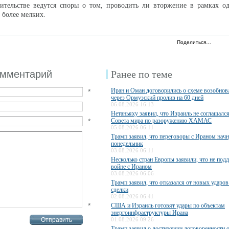
вительстве ведутся споры о том, проводить ли вторжение в рамках о
 более мелких.
Поделиться…
омментарий
Ранее по теме
Иран и Оман договорились о схеме возобно
*
через Ормузский пролив на 60 дней
06.08.2026 16:13
Нетаньяху заявил, что Израиль не соглашалс
*
Совета мира по разоружению ХАМАС
05.08.2026 06:11
Трамп заявил, что переговоры с Ираном начн
понедельник
03.08.2026 06:11
Несколько стран Европы заявили, что не по
войне с Ираном
03.08.2026 06:06
Трамп заявил, что отказался от новых ударов
сделки
02.08.2026 06:41
*
США и Израиль готовят удары по объектам
энергоинфраструктуры Ирана
01.08.2026 09:26
Трамп заявил о достижении договоренности 