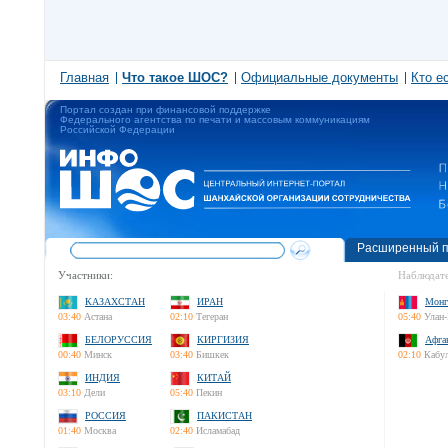
Главная
Что такое ШОС?
Официальные документы
Кто е
Портал создан при финансовой поддержке
Федерального агентства по печати и массовым коммуникациям
Российской Федерации
Расширенный п
Участники:
Наблюдате
КАЗАХСТАН
ИРАН
Монг
03:40
Астана
02:10
Тегеран
05:40
Улан-
БЕЛОРУССИЯ
КИРГИЗИЯ
Афга
00:40
Минск
03:40
Бишкек
02:10
Кабу
ИНДИЯ
КИТАЙ
03:10
Дели
05:40
Пекин
РОССИЯ
ПАКИСТАН
01:40
Москва
02:40
Исламабад