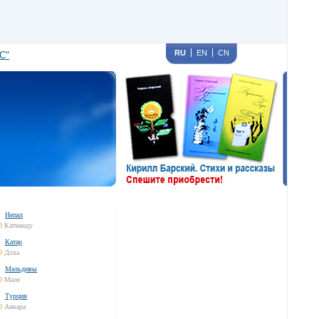
RU
EN
CN
С"
Непал
0
Катманду
Катар
0
Доха
Мальдивы
0
Мале
Турция
0
Анкара