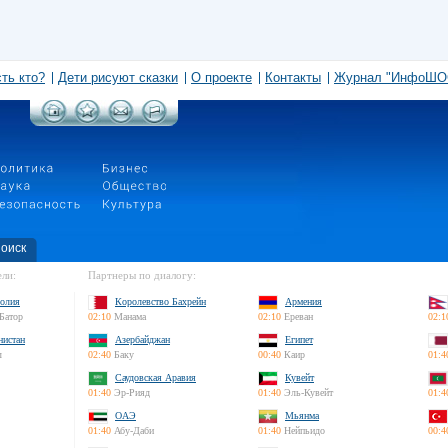
сть кто?
Дети рисуют сказки
О проекте
Контакты
Журнал "ИнфоШО
оиск
ли:
Партнеры по диалогу:
олия
Королевство Бахрейн
Армения
Батор
02:10
Манама
02:10
Ереван
02:1
нистан
Азербайджан
Египет
л
02:40
Баку
00:40
Каир
01:4
Саудовская Аравия
Кувейт
01:40
Эр-Рияд
01:40
Эль-Кувейт
01:4
ОАЭ
Мьянма
01:40
Абу-Даби
01:40
Нейпьидо
00:4