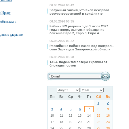
06.08.2026 06:42
Залужный заявил, что Киев исчерпал
о Ирану
ресурс вооружений в конфликте
 объектам в
06.08.2026 06:35
Кабмин РФ разрешил до 1 июля 2027
года импорт, выпуск и обращение
бензина Евро 2, Евро 3, Евро 4
атить удары по
06.08.2026 06:32
Российские войска взяли под контроль
село Зарница в Запорожской области
06.08.2026 06:28
ТАСС подсчитал потери Украины от
блокады портов
Пн
Вт
Ср
Чт
Пт
Сб
Вс
1
2
3
4
5
6
7
8
9
10
11
12
13
14
15
16
17
18
19
20
21
22
23
24
25
26
27
28
29
30