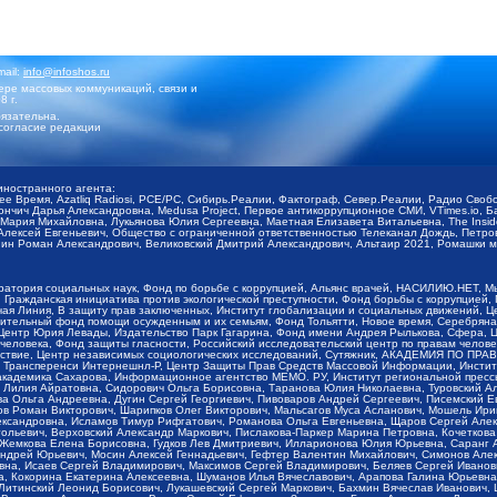
mail:
info@infoshos.ru
ре массовых коммуникаций, связи и
8 г.
язательна.
согласие редакции
иностранного агента:
щее Время, Azatliq Radiosi, PCE/PC, Сибирь.Реалии, Фактограф, Север.Реалии, Радио Св
ончич Дарья Александровна, Medusa Project, Первое антикоррупционное СМИ, VTimes.io, 
ария Михайловна, Лукьянова Юлия Сергеевна, Маетная Елизавета Витальевна, The Insid
ексей Евгеньевич, Общество с ограниченной ответственностью Телеканал Дождь, Петров 
н Роман Александрович, Великовский Дмитрий Александрович, Альтаир 2021, Ромашки мо
оратория социальных наук, Фонд по борьбе с коррупцией, Альянс врачей, НАСИЛИЮ.НЕТ, 
Гражданская инициатива против экологической преступности, Фонд борьбы с коррупцией,
чая Линия, В защиту прав заключенных, Институт глобализации и социальных движений,
тельный фонд помощи осужденным и их семьям, Фонд Тольятти, Новое время, Серебряная т
Центр Юрия Левады, Издательство Парк Гагарина, Фонд имени Андрея Рылькова, Сфера, 
еловека, Фонд защиты гласности, Российский исследовательский центр по правам челове
йствие, Центр независимых социологических исследований, Сутяжник, АКАДЕМИЯ ПО ПР
р Трансперенси Интернешнл-Р, Центр Защиты Прав Средств Массовой Информации, Институ
 академика Сахарова, Информационное агентство МЕМО. РУ, Институт региональной пресс
Лилия Айратовна, Сидорович Ольга Борисовна, Таранова Юлия Николаевна, Туровский Ал
а Ольга Андреевна, Дугин Сергей Георгиевич, Пивоваров Андрей Сергеевич, Писемский Е
в Роман Викторович, Шарипков Олег Викторович, Мальсагов Муса Асланович, Мошель Ири
ександровна, Исламов Тимур Рифгатович, Романова Ольга Евгеньевна, Щаров Сергей Але
льевич, Верховский Александр Маркович, Пислакова-Паркер Марина Петровна, Кочеткова
, Жемкова Елена Борисовна, Гудков Лев Дмитриевич, Илларионова Юлия Юрьевна, Саранг
Андрей Юрьевич, Мосин Алексей Геннадьевич, Гефтер Валентин Михайлович, Симонов Але
а, Исаев Сергей Владимирович, Максимов Сергей Владимирович, Беляев Сергей Иванович
 Кокорина Екатерина Алексеевна, Шуманов Илья Вячеславович, Арапова Галина Юрьевна
Литинский Леонид Борисович, Лукашевский Сергей Маркович, Бахмин Вячеслав Иванович,