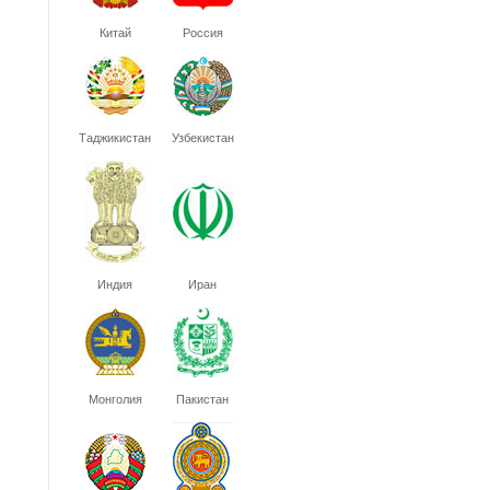
Китай
Россия
Таджикистан
Узбекистан
Индия
Иран
Монголия
Пакистан