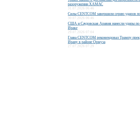
разоружении ХАМАС
31.07.2026 06:46
Силы CENTCOM завершили серию ударов п
30.07.2026 06:46
США и Саудовская Аравия нанесли удары по
Ираке
29.07.2026 07:04
Глава CENTCOM рекомендовал Трампу прекр
Ирану в районе Ормуза
27.07.2026 07:29