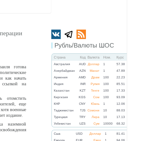
операции
Рубль/Валюты ШОС
Страна
Код
Валюта
Ном.
Курс
Австралия
AUD
Доллар
1
57.38
аиля готова
Азербайджан
AZN
Манат
1
47.89
политические
Армения
AMD
Драм
100
22.23
и как начать
 ссылкой на
Индия
INR
Рупия
100
85.51
Казахстан
KZT
Тенге
100
17.33
Киргизия
KGS
Сом
100
93.09
ь отомстить
ителей, еще
КНР
CNY
Юань
1
12.06
, хотя военные
Таджикистан
TJS
Сомони
10
88.03
шет издание.
Турецкая
TRY
Лира
10
17.13
ка наземной
Узбекистан
UZS
Сум
10000
68.32
освобождения
Cша
USD
Доллар
1
81.41
Eвропа
EUR
Евро
1
94.06