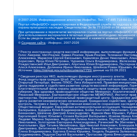
© 2007-2026, Информационное агентство ИнфоРос. Тел.: +7 495 718-84-11, E-
Портал «ИнфоШОС» зарегистрирован в Федеральной службе по надзору в сфе
охраны культурного наследия. Свидетельство Эл № 77-31649 от 04 апреля 200
При цитировании и перепечатке материалов ссылка на портал «ИнфоШОС» об
Для использования материалов в печатных изданиях необходимо письменное 
Если вы увидели ошибку, выделите ее мышкой и нажмите клавиши Ctrl+Enter
©
Создание сайта
- Инфорос, 2007-2026
* Реестр иностранных средств массовой информации, выполняющих функции 
Голос Америки, Idel.Реалии, Кавказ.Реалии, Крым.Реалии, Телеканал Настоя
Алексеевна, Маркелов Сергей Евгеньевич, Камалягин Денис Николаевич, Апах
Борисович, Ярош Юлия Петровна, Чуракова Ольга Владимировна, Железнова М
Рождественский Илья Дмитриевич, Апухтина Юлия Владимировна, Постернак Ал
Алеся Алексеевна, Долинина Ирина Николаевна, Шлейнов Роман Юрьевич, Ани
Источник:
https://minjust.gov.ru/ru/documents/7755/
данные на
03.09.2021
* Сведения реестра НКО, выполняющих функции иностранного агента:
Фонд защиты прав граждан Штаб, Институт права и публичной политики, Лаб
Открытый Петербург, Феникс ПЛЮС, Лига Избирателей, Правовая инициатива, 
Центр поддержки и содействия развитию средств массовой информации, Горя
Благотворительный фонд охраны здоровья и защиты прав граждан, Благотвори
губерния, Эра здоровья, правозащитное общество Мемориал, Аналитический 
Рязанский Мемориал, Екатеринбургское общество МЕМОРИАЛ, Институт прав ч
партнерства, Пермский региональный правозащитный центр, Гражданское де
Центр развития некоммерческих организаций, Гражданское содействие, Цент
контроль, Человек и Закон, Общественная комиссия по сохранению наследия
Общественный вердикт, Евразийская антимонопольная ассоциация, Чанышева 
Валерьевна, Бурдина Юлия Владимировна, Бойко Анатолий Николаевич, Гусев
Бекханович, Шевченко Дмитрий Александрович, Жданов Иван Юрьевич, Рубано
Каргалицкий Борис Юльевич, Созаев Валерий Валерьевич, Исакова Ирина Ал
Людевиг Марина Зариевна, Федотова Галина Анатольевна, Паутов Юрий Анато
Николаевна, Золотарева Екатерина Александровна, Рачинский Ян Збигневич
Анатольевич, Щур Татьяна Михайловна, Щур Николай Алексеевич, Блинушов 
Дмитриевна, Вититинова Елена Владимировна, Баженова Светлана Куприяновн
Елена Владимировна, Буртина Елена Юрьевна, Гендель Людмила Залмановна,
Владимировна, Подузов Сергей Васильевич, Протасова Ирина Вячеславовна, 