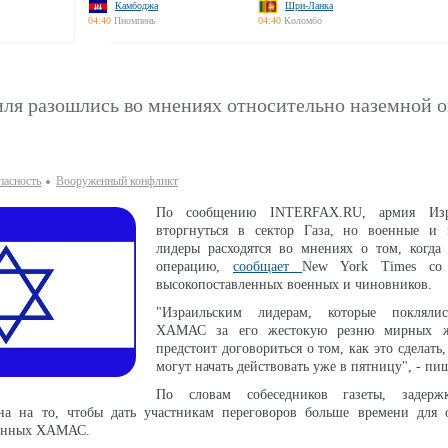
Камбоджа
Шри-Ланка
04:40
Пномпень
04:40
Коломбо
иля разошлись во мнениях относительно наземной 
паcность
Вооруженный конфликт
По сообщению INTERFAX.RU, армия Изр
вторгнуться в сектор Газа, но военные и 
лидеры расходятся во мнениях о том, когда 
операцию,
сообщает
New York Times со
высокопоставленных военных и чиновников.
"Израильским лидерам, которые поклялис
ХАМАС за его жестокую резню мирных ж
предстоит договориться о том, как это сделать
могут начать действовать уже в пятницу", - пи
По словам собеседников газеты, задерж
на на то, чтобы дать участникам переговоров больше времени для 
ченных ХАМАС.