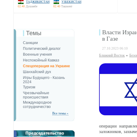
ТАДЖИКИСТАН
УЗБЕКИСТАН
02:40
Душанбе
02:40
Ташкент
Власти Изра
Темы
в Газе
Санкции
Политический диалог
27.10.2023 06:10
Военные учения
Ближний Восток
Безо
Неспокойный Кавказ
Спецоперация на Украине
Шанхайский дух
Игры Будущего - Казань
2024
Туризм
Чрезвычайные
происшествия
Международное
сотрудничество
Все темы »
операции направле
заложников, захва