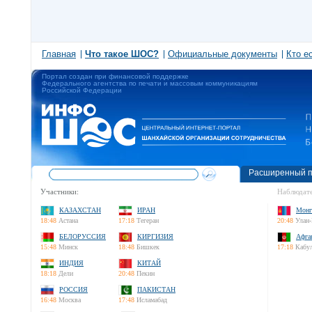
Главная
Что такое ШОС?
Официальные документы
Кто е
Портал создан при финансовой поддержке
Федерального агентства по печати и массовым коммуникациям
Российской Федерации
Расширенный п
Участники:
Наблюдате
КАЗАХСТАН
ИРАН
Монг
18:48
Астана
17:18
Тегеран
20:48
Улан-
БЕЛОРУССИЯ
КИРГИЗИЯ
Афга
15:48
Минск
18:48
Бишкек
17:18
Кабу
ИНДИЯ
КИТАЙ
18:18
Дели
20:48
Пекин
РОССИЯ
ПАКИСТАН
16:48
Москва
17:48
Исламабад