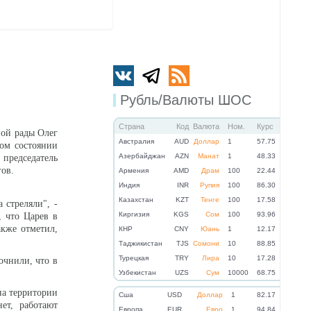
Рубль/Валюты ШОС
Страна
Код
Валюта
Ном.
Курс
ой рады Олег
Австралия
AUD
Доллар
1
57.75
ом состоянии
Азербайджан
AZN
Манат
1
48.33
 председатель
ов.
Армения
AMD
Драм
100
22.44
Индия
INR
Рупия
100
86.30
Казахстан
KZT
Тенге
100
17.58
 стреляли", -
Киргизия
KGS
Сом
100
93.96
, что Царев в
акже отметил,
КНР
CNY
Юань
1
12.17
Таджикистан
TJS
Сомони
10
88.85
Турецкая
TRY
Лира
10
17.28
очнили, что в
Узбекистан
UZS
Сум
10000
68.75
на территории
Cша
USD
Доллар
1
82.17
ет, работают
Eвропа
EUR
Евро
1
94.84