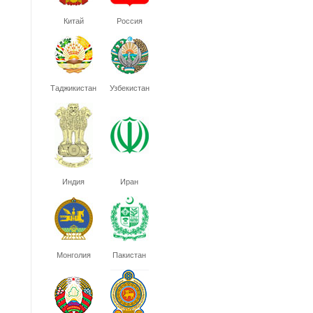
Китай
Россия
Таджикистан
Узбекистан
Индия
Иран
Монголия
Пакистан