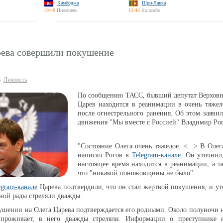
Камбоджа
Шри-Ланка
19:48
Пномпень
19:48
Коломбо
рева совершили покушение
Личность
По сообщению ТАСС, бывший депутат Верховн
Царев находится в реанимации в очень тяжел
после огнестрельного ранения. Об этом заявил
движения "Мы вместе с Россией" Владимир Рог
"Состояние Олега очень тяжелое. <...> В Олега
написал Рогов в
Telegram-канале
. Он уточнил
настоящее время находится в реанимации, а т
что "никакой поножовщины не было".
egram-канале
Царева подтвердили, что он стал жертвой покушения, и ут
вной рады стреляли дважды.
шении на Олега Царева подтверждается его родными. Около полуночи 
 проживает, в него дважды стреляли. Информации о преступнике н