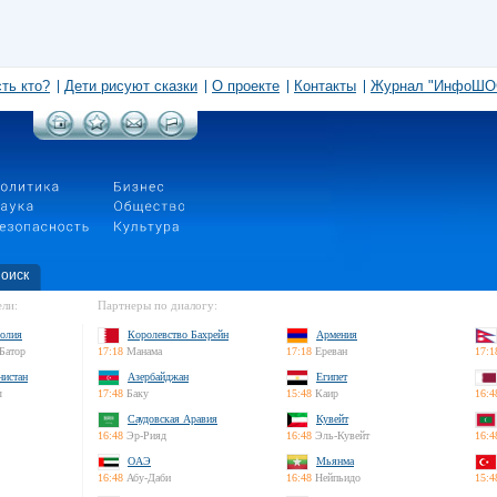
сть кто?
Дети рисуют сказки
О проекте
Контакты
Журнал "ИнфоШО
оиск
ли:
Партнеры по диалогу:
олия
Королевство Бахрейн
Армения
Батор
17:18
Манама
17:18
Ереван
17:1
нистан
Азербайджан
Египет
л
17:48
Баку
15:48
Каир
16:4
Саудовская Аравия
Кувейт
16:48
Эр-Рияд
16:48
Эль-Кувейт
16:4
ОАЭ
Мьянма
16:48
Абу-Даби
16:48
Нейпьидо
15:4