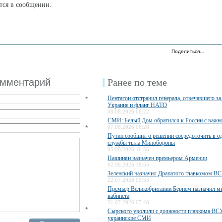
ится в сообщении.
Поделиться…
омментарий
Ранее по теме
Пентагон отстранил генерала, отвечавшего з
*
Украине и фланг НАТО
08.08.2026 06:22
СМИ: Белый Дом обратился к России с важн
*
07.08.2026 06:28
Путин сообщил о решении сосредоточить в од
службы тыла Минобороны
05.08.2026 16:55
Пашинян назначен премьером Армении
02.08.2026 18:55
Зеленский назначил Драпатого главкомом В
22.07.2026 05:53
Премьер Великобритании Бернем назначил м
кабинета
21.07.2026 05:48
*
Сырского уволили с должности главкома ВС
украинские СМИ