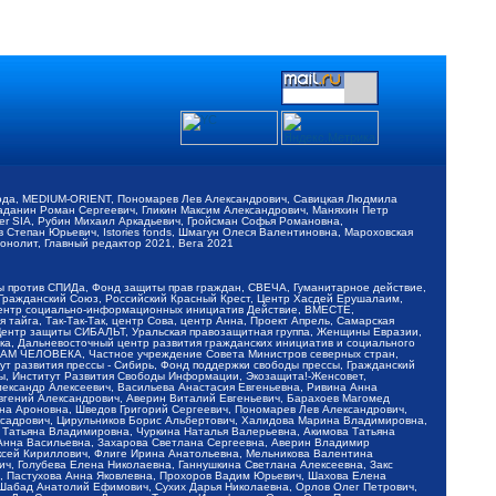
обода, MEDIUM-ORIENT, Пономарев Лев Александрович, Савицкая Людмила
Баданин Роман Сергеевич, Гликин Максим Александрович, Маняхин Петр
er SIA, Рубин Михаил Аркадьевич, Гройсман Софья Романовна,
Степан Юрьевич, Istories fonds, Шмагун Олеся Валентиновна, Мароховская
нолит, Главный редактор 2021, Вега 2021
Мы против СПИДа, Фонд защиты прав граждан, СВЕЧА, Гуманитарное действие,
 Гражданский Союз, Российский Красный Крест, Центр Хасдей Ерушалаим,
 Центр социально-информационных инициатив Действие, ВМЕСТЕ,
айга, Так-Так-Так, центр Сова, центр Анна, Проект Апрель, Самарская
Центр защиты СИБАЛЬТ, Уральская правозащитная группа, Женщины Евразии,
ка, Дальневосточный центр развития гражданских инициатив и социального
АВАМ ЧЕЛОВЕКА, Частное учреждение Совета Министров северных стран,
т развития прессы - Сибирь, Фонд поддержки свободы прессы, Гражданский
ы, Институт Развития Свободы Информации, Экозащита!-Женсовет,
ександр Алексеевич, Васильева Анастасия Евгеньевна, Ривина Анна
вгений Александрович, Аверин Виталий Евгеньевич, Барахоев Магомед
на Ароновна, Шведов Григорий Сергеевич, Пономарев Лев Александрович,
ксадрович, Цирульников Борис Альбертович, Халидова Марина Владимировна,
 Татьяна Владимировна, Чуркина Наталья Валерьевна, Акимова Татьяна
 Анна Васильевна, Захарова Светлана Сергеевна, Аверин Владимир
ксей Кириллович, Флиге Ирина Анатольевна, Мельникова Валентина
, Голубева Елена Николаевна, Ганнушкина Светлана Алексеевна, Закс
, Пастухова Анна Яковлевна, Прохоров Вадим Юрьевич, Шахова Елена
 Шабад Анатолий Ефимович, Сухих Дарья Николаевна, Орлов Олег Петрович,