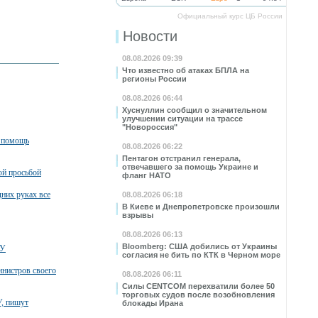
Официальный курс ЦБ России
Новости
08.08.2026 09:39
Что известно об атаках БПЛА на
регионы России
08.08.2026 06:44
Хуснуллин сообщил о значительном
улучшении ситуации на трассе
"Новороссия"
а помощь
08.08.2026 06:22
Пентагон отстранил генерала,
отвечавшего за помощь Украине и
ой просьбой
фланг НАТО
них руках все
08.08.2026 06:18
В Киеве и Днепропетровске произошли
взрывы
08.08.2026 06:13
Bloomberg: США добились от Украины
СУ
согласия не бить по КТК в Черном море
инистров своего
08.08.2026 06:11
Силы CENTCOM перехватили более 50
торговых судов после возобновления
У, пишут
блокады Ирана