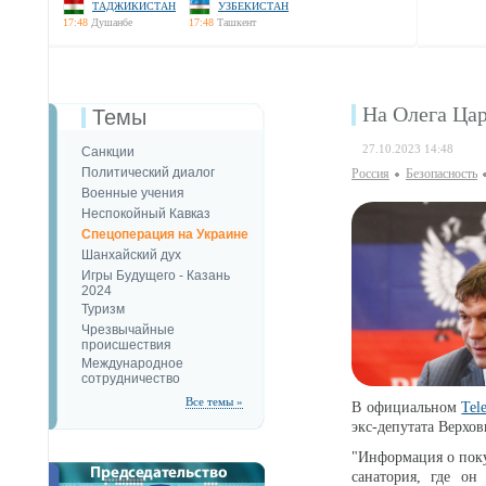
ТАДЖИКИСТАН
УЗБЕКИСТАН
17:48
Душанбе
17:48
Ташкент
На Олега Ца
Темы
27.10.2023 14:48
Санкции
Политический диалог
Россия
Безопаcность
Военные учения
Неспокойный Кавказ
Спецоперация на Украине
Шанхайский дух
Игры Будущего - Казань
2024
Туризм
Чрезвычайные
происшествия
Международное
сотрудничество
Все темы »
В официальном
Tel
экс-депутата Верхо
"Информация о поку
санатория, где он