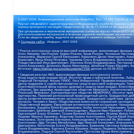
© 2007-2026, Информационное агентство ИнфоРос. Тел.: +7 495 718-84-11, E-
Портал «ИнфоШОС» зарегистрирован в Федеральной службе по надзору в сфе
охраны культурного наследия. Свидетельство Эл № 77-31649 от 04 апреля 200
При цитировании и перепечатке материалов ссылка на портал «ИнфоШОС» об
Для использования материалов в печатных изданиях необходимо письменное 
Если вы увидели ошибку, выделите ее мышкой и нажмите клавиши Ctrl+Enter
©
Создание сайта
- Инфорос, 2007-2026
* Реестр иностранных средств массовой информации, выполняющих функции 
Голос Америки, Idel.Реалии, Кавказ.Реалии, Крым.Реалии, Телеканал Настоя
Алексеевна, Маркелов Сергей Евгеньевич, Камалягин Денис Николаевич, Апах
Борисович, Ярош Юлия Петровна, Чуракова Ольга Владимировна, Железнова М
Рождественский Илья Дмитриевич, Апухтина Юлия Владимировна, Постернак Ал
Алеся Алексеевна, Долинина Ирина Николаевна, Шлейнов Роман Юрьевич, Ани
Источник:
https://minjust.gov.ru/ru/documents/7755/
данные на
03.09.2021
* Сведения реестра НКО, выполняющих функции иностранного агента:
Фонд защиты прав граждан Штаб, Институт права и публичной политики, Лаб
Открытый Петербург, Феникс ПЛЮС, Лига Избирателей, Правовая инициатива, 
Центр поддержки и содействия развитию средств массовой информации, Горя
Благотворительный фонд охраны здоровья и защиты прав граждан, Благотвори
губерния, Эра здоровья, правозащитное общество Мемориал, Аналитический 
Рязанский Мемориал, Екатеринбургское общество МЕМОРИАЛ, Институт прав ч
партнерства, Пермский региональный правозащитный центр, Гражданское де
Центр развития некоммерческих организаций, Гражданское содействие, Цент
контроль, Человек и Закон, Общественная комиссия по сохранению наследия
Общественный вердикт, Евразийская антимонопольная ассоциация, Чанышева 
Валерьевна, Бурдина Юлия Владимировна, Бойко Анатолий Николаевич, Гусев
Бекханович, Шевченко Дмитрий Александрович, Жданов Иван Юрьевич, Рубано
Каргалицкий Борис Юльевич, Созаев Валерий Валерьевич, Исакова Ирина Ал
Людевиг Марина Зариевна, Федотова Галина Анатольевна, Паутов Юрий Анато
Николаевна, Золотарева Екатерина Александровна, Рачинский Ян Збигневич
Анатольевич, Щур Татьяна Михайловна, Щур Николай Алексеевич, Блинушов 
Дмитриевна, Вититинова Елена Владимировна, Баженова Светлана Куприяновн
Елена Владимировна, Буртина Елена Юрьевна, Гендель Людмила Залмановна,
Владимировна, Подузов Сергей Васильевич, Протасова Ирина Вячеславовна, 