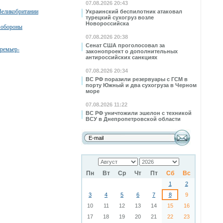
07.08.2026 20:43
Великобритании
Украинский беспилотник атаковал
турецкий сухогруз возле
Новороссийска
а обороны
07.08.2026 20:38
Сенат США проголосовал за
премьер-
законопроект о дополнительных
антироссийских санкциях
07.08.2026 20:34
ВС РФ поразили резервуары с ГСМ в
порту Южный и два сухогруза в Черном
море
07.08.2026 11:22
ВС РФ уничтожили эшелон с техникой
ВСУ в Днепропетровской области
Пн
Вт
Ср
Чт
Пт
Сб
Вс
1
2
3
4
5
6
7
8
9
10
11
12
13
14
15
16
17
18
19
20
21
22
23