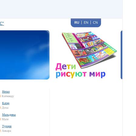
RU
EN
CN
С"
Непал
8
Катманду
Катар
8
Доха
Мальдивы
8
Мале
Турция
8
Анкара