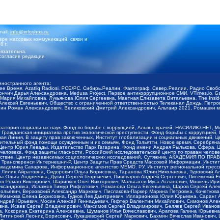
mail:
info@infoshos.ru
ре массовых коммуникаций, связи и
8 г.
язательна.
согласие редакции
иностранного агента:
щее Время, Azatliq Radiosi, PCE/PC, Сибирь.Реалии, Фактограф, Север.Реалии, Радио Св
ончич Дарья Александровна, Medusa Project, Первое антикоррупционное СМИ, VTimes.io, 
ария Михайловна, Лукьянова Юлия Сергеевна, Маетная Елизавета Витальевна, The Insid
ексей Евгеньевич, Общество с ограниченной ответственностью Телеканал Дождь, Петров 
н Роман Александрович, Великовский Дмитрий Александрович, Альтаир 2021, Ромашки мо
оратория социальных наук, Фонд по борьбе с коррупцией, Альянс врачей, НАСИЛИЮ.НЕТ, 
Гражданская инициатива против экологической преступности, Фонд борьбы с коррупцией,
чая Линия, В защиту прав заключенных, Институт глобализации и социальных движений,
тельный фонд помощи осужденным и их семьям, Фонд Тольятти, Новое время, Серебряная т
Центр Юрия Левады, Издательство Парк Гагарина, Фонд имени Андрея Рылькова, Сфера, 
еловека, Фонд защиты гласности, Российский исследовательский центр по правам челове
йствие, Центр независимых социологических исследований, Сутяжник, АКАДЕМИЯ ПО ПР
р Трансперенси Интернешнл-Р, Центр Защиты Прав Средств Массовой Информации, Институ
 академика Сахарова, Информационное агентство МЕМО. РУ, Институт региональной пресс
Лилия Айратовна, Сидорович Ольга Борисовна, Таранова Юлия Николаевна, Туровский Ал
а Ольга Андреевна, Дугин Сергей Георгиевич, Пивоваров Андрей Сергеевич, Писемский Е
в Роман Викторович, Шарипков Олег Викторович, Мальсагов Муса Асланович, Мошель Ири
ександровна, Исламов Тимур Рифгатович, Романова Ольга Евгеньевна, Щаров Сергей Але
льевич, Верховский Александр Маркович, Пислакова-Паркер Марина Петровна, Кочеткова
, Жемкова Елена Борисовна, Гудков Лев Дмитриевич, Илларионова Юлия Юрьевна, Саранг
Андрей Юрьевич, Мосин Алексей Геннадьевич, Гефтер Валентин Михайлович, Симонов Але
а, Исаев Сергей Владимирович, Максимов Сергей Владимирович, Беляев Сергей Иванович
 Кокорина Екатерина Алексеевна, Шуманов Илья Вячеславович, Арапова Галина Юрьевна
Литинский Леонид Борисович, Лукашевский Сергей Маркович, Бахмин Вячеслав Иванович,