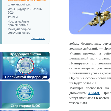
Шанхайский дух
Игры Будущего - Казань
2024
Туризм
Чрезвычайные
происшествия
Международное
сотрудничество
Все темы »
войск, беспилотных отря
военных действий. — Прим.
Учения проходят в райо
центральной части страны.
Планируется, что военны
словам генерала, цель уче
и повышения уровня сдер
Одной из особенностей эт
их будет более 200.
Маневры проводятся на
движением
ХАМАС
. При
могут вмешаться в боевые 
такого шага.