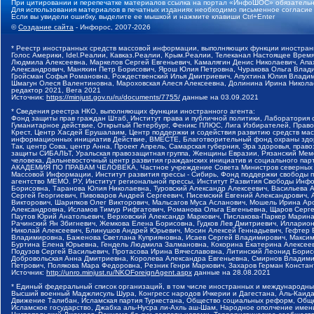
При цитировании и перепечатке материалов ссылка на портал «ИнфоШОС» обязательн
Для использования материалов в печатных изданиях необходимо письменное согласие
Если вы увидели ошибку, выделите ее мышкой и нажмите клавиши Ctrl+Enter
©
Создание сайта
- Инфорос, 2007-2026
* Реестр иностранных средств массовой информации, выполняющих функции иностранн
Голос Америки, Idel.Реалии, Кавказ.Реалии, Крым.Реалии, Телеканал Настоящее Время
Людмила Алексеевна, Маркелов Сергей Евгеньевич, Камалягин Денис Николаевич, Апах
Александрович, Маняхин Петр Борисович, Ярош Юлия Петровна, Чуракова Ольга Влади
Гройсман Софья Романовна, Рождественский Илья Дмитриевич, Апухтина Юлия Владимир
Шмагун Олеся Валентиновна, Мароховская Алеся Алексеевна, Долинина Ирина Никола
редактор 2021, Вега 2021
Источник:
https://minjust.gov.ru/ru/documents/7755/
данные на
03.09.2021
* Сведения реестра НКО, выполняющих функции иностранного агента:
Фонд защиты прав граждан Штаб, Институт права и публичной политики, Лаборатория
Гуманитарное действие, Открытый Петербург, Феникс ПЛЮС, Лига Избирателей, Правов
Крест, Центр Хасдей Ерушалаим, Центр поддержки и содействия развитию средств мас
информационных инициатив Действие, ВМЕСТЕ, Благотворительный фонд охраны здоров
Так, центр Сова, центр Анна, Проект Апрель, Самарская губерния, Эра здоровья, пр
защиты СИБАЛЬТ, Уральская правозащитная группа, Женщины Евразии, Рязанский Мемо
человека, Дальневосточный центр развития гражданских инициатив и социального пар
АКАДЕМИЯ ПО ПРАВАМ ЧЕЛОВЕКА, Частное учреждение Совета Министров северных стр
Массовой Информации, Институт развития прессы - Сибирь, Фонд поддержки свободы 
агентство МЕМО. РУ, Институт региональной прессы, Институт Развития Свободы Инф
Борисовна, Таранова Юлия Николаевна, Туровский Александр Алексеевич, Васильева 
Сергей Георгиевич, Пивоваров Андрей Сергеевич, Писемский Евгений Александрович,
Викторович, Шарипков Олег Викторович, Мальсагов Муса Асланович, Мошель Ирина Ар
Александровна, Исламов Тимур Рифгатович, Романова Ольга Евгеньевна, Щаров Серг
Паутов Юрий Анатольевич, Верховский Александр Маркович, Пислакова-Паркер Марина
Рачинский Ян Збигневич, Жемкова Елена Борисовна, Гудков Лев Дмитриевич, Иллари
Николай Алексеевич, Блинушов Андрей Юрьевич, Мосин Алексей Геннадьевич, Гефтер
Владимировна, Баженова Светлана Куприяновна, Исаев Сергей Владимирович, Максим
Буртина Елена Юрьевна, Гендель Людмила Залмановна, Кокорина Екатерина Алексеев
Подузов Сергей Васильевич, Протасова Ирина Вячеславовна, Литинский Леонид Борис
Добровольская Анна Дмитриевна, Королева Александра Евгеньевна, Смирнов Владими
Петрович, Полякова Мара Федоровна, Резник Генри Маркович, Захаров Герман Конста
Источник:
http://unro.minjust.ru/NKOForeignAgent.aspx
данные на
28.08.2021
* Единый федеральный список организаций, в том числе иностранных и международны
Высший военный Маджлисуль Шура, Конгресс народов Ичкерии и Дагестана, Аль-Каида, 
Движение Талибан, Исламская партия Туркестана, Общество социальных реформ, Общес
Исламское государство, Джабха аль-Нусра ли-Ахль аш-Шам, Народное ополчение имен