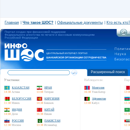
Главная
Что такое ШОС?
Официальные документы
Кто есть кто
Портал создан при финансовой поддержке
Федерального агентства по печати и массовым коммуникациям
Российской Федерации
Расширенный поиск
Участники:
Наблюдатели:
Пар
КАЗАХСТАН
ИРАН
Монголия
14:38
Астана
13:08
Тегеран
16:38
Улан-Батор
13:0
БЕЛОРУССИЯ
КИРГИЗИЯ
Афганистан
11:38
Минск
14:38
Бишкек
13:08
Кабул
13:3
ИНДИЯ
КИТАЙ
14:08
Дели
16:38
Пекин
12:3
РОССИЯ
ПАКИСТАН
12:38
Москва
13:38
Исламабад
12:3