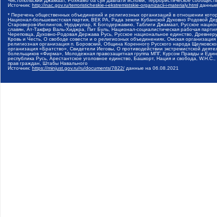
Чистопольский Джамаат, Рохнамо ба суи давлати исломи, Террористическое сообщест
Источник:
http://nac.gov.ru/terroristicheskie-i-ekstremistskie-organizacii-i-materialy.html
данные
* Перечень общественных объединений и религиозных организаций в отношении котор
Национал-большевистская партия, ВЕК РА, Рада земли Кубанской Духовно Родовой Де
Староверов-Инглингов, Нурджулар, К Богодержавию, Таблиги Джамаат, Русское наци
славян, Ат-Такфир Валь-Хиджра, Пит Буль, Национал-социалистическая рабочая парт
Череповца, Духовно-Родовая Держава Русь, Русское национальное единство, Древнер
Кровь и Честь, О свободе совести и о религиозных объединениях, Омская организаци
религиозная организация п. Боровский, Община Коренного Русского народа Щелковског
организация «Братство», Свидетели Иеговы, О противодействии экстремистской деяте
болельщиков «Фирма», Молодежная правозащитная группа МПГ, Курсом Правды и Единен
республика Русь, Арестантское уголовное единство, Башкорт, Нация и свобода, W.H.С
прав граждан, Штабы Навального
Источник:
https://minjust.gov.ru/ru/documents/7822/
данные на
06.08.2021