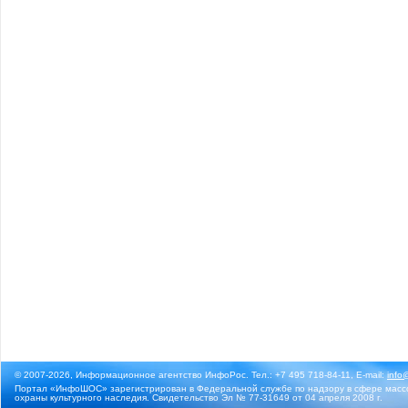
© 2007-2026, Информационное агентство ИнфоРос. Тел.: +7 495 718-84-11, E-mail:
info
Портал «ИнфоШОС» зарегистрирован в Федеральной службе по надзору в сфере массо
охраны культурного наследия. Свидетельство Эл № 77-31649 от 04 апреля 2008 г.