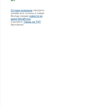
Острые козырьки
смотреть
онлайн все сезоны и серии.
Всегда свежие
новости из
мира WordPress
Смотреть
Танцы на ТНТ
бесплатно