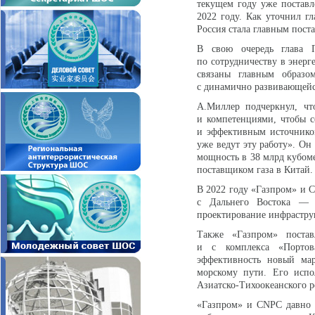
текущем году уже поставл
2022 году. Как уточнил г
Россия стала главным пост
В свою очередь глава 
по сотрудничеству в энерг
связаны главным образо
с динамично развивающейс
А.Миллер подчеркнул, чт
и компетенциями, чтобы 
и эффективным источнико
уже ведут эту работу». О
мощность в 38 млрд кубоме
поставщиком газа в Китай.
В 2022 году «Газпром» и 
с Дальнего Востока — 
проектирование инфрастру
Также «Газпром» поста
и с комплекса «Портов
эффективность новый ма
морскому пути. Его испо
Азиатско-Тихоокеанского р
«Газпром» и CNPC давно 