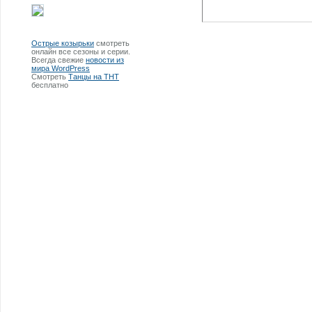
Острые козырьки
смотреть
онлайн все сезоны и серии.
Всегда свежие
новости из
мира WordPress
Смотреть
Танцы на ТНТ
бесплатно