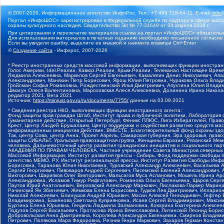
© 2007-2026, Информационное агентство ИнфоРос. Тел.: +7 495 718-84-11, E-mail:
info
Портал «ИнфоШОС» зарегистрирован в Федеральной службе по надзору в сфере массо
охраны культурного наследия. Свидетельство Эл № 77-31649 от 04 апреля 2008 г.
При цитировании и перепечатке материалов ссылка на портал «ИнфоШОС» обязательн
Для использования материалов в печатных изданиях необходимо письменное согласие
Если вы увидели ошибку, выделите ее мышкой и нажмите клавиши Ctrl+Enter
©
Создание сайта
- Инфорос, 2007-2026
* Реестр иностранных средств массовой информации, выполняющих функции иностранн
Голос Америки, Idel.Реалии, Кавказ.Реалии, Крым.Реалии, Телеканал Настоящее Время
Людмила Алексеевна, Маркелов Сергей Евгеньевич, Камалягин Денис Николаевич, Апах
Александрович, Маняхин Петр Борисович, Ярош Юлия Петровна, Чуракова Ольга Влади
Гройсман Софья Романовна, Рождественский Илья Дмитриевич, Апухтина Юлия Владимир
Шмагун Олеся Валентиновна, Мароховская Алеся Алексеевна, Долинина Ирина Никола
редактор 2021, Вега 2021
Источник:
https://minjust.gov.ru/ru/documents/7755/
данные на
03.09.2021
* Сведения реестра НКО, выполняющих функции иностранного агента:
Фонд защиты прав граждан Штаб, Институт права и публичной политики, Лаборатория
Гуманитарное действие, Открытый Петербург, Феникс ПЛЮС, Лига Избирателей, Правов
Крест, Центр Хасдей Ерушалаим, Центр поддержки и содействия развитию средств мас
информационных инициатив Действие, ВМЕСТЕ, Благотворительный фонд охраны здоров
Так, центр Сова, центр Анна, Проект Апрель, Самарская губерния, Эра здоровья, пр
защиты СИБАЛЬТ, Уральская правозащитная группа, Женщины Евразии, Рязанский Мемо
человека, Дальневосточный центр развития гражданских инициатив и социального пар
АКАДЕМИЯ ПО ПРАВАМ ЧЕЛОВЕКА, Частное учреждение Совета Министров северных стр
Массовой Информации, Институт развития прессы - Сибирь, Фонд поддержки свободы 
агентство МЕМО. РУ, Институт региональной прессы, Институт Развития Свободы Инф
Борисовна, Таранова Юлия Николаевна, Туровский Александр Алексеевич, Васильева 
Сергей Георгиевич, Пивоваров Андрей Сергеевич, Писемский Евгений Александрович,
Викторович, Шарипков Олег Викторович, Мальсагов Муса Асланович, Мошель Ирина Ар
Александровна, Исламов Тимур Рифгатович, Романова Ольга Евгеньевна, Щаров Серг
Паутов Юрий Анатольевич, Верховский Александр Маркович, Пислакова-Паркер Марина
Рачинский Ян Збигневич, Жемкова Елена Борисовна, Гудков Лев Дмитриевич, Иллари
Николай Алексеевич, Блинушов Андрей Юрьевич, Мосин Алексей Геннадьевич, Гефтер
Владимировна, Баженова Светлана Куприяновна, Исаев Сергей Владимирович, Максим
Буртина Елена Юрьевна, Гендель Людмила Залмановна, Кокорина Екатерина Алексеев
Подузов Сергей Васильевич, Протасова Ирина Вячеславовна, Литинский Леонид Борис
Добровольская Анна Дмитриевна, Королева Александра Евгеньевна, Смирнов Владими
Петрович, Полякова Мара Федоровна, Резник Генри Маркович, Захаров Герман Конста