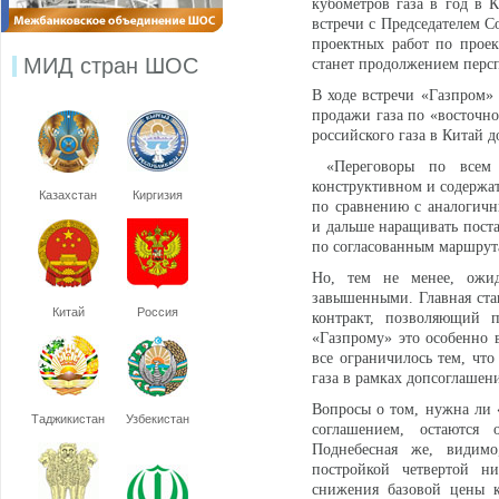
кубометров газа в год в 
встречи с Председателем 
проектных работ по прое
МИД стран ШОС
станет продолжением перс
В ходе встречи «Газпром»
продажи газа по «восточн
российского газа в Китай д
«Переговоры по всем в
конструктивном и содержат
Казахстан
Киргизия
по сравнению с аналогичн
и дальше наращивать пост
по согласованным маршрут
Но, тем не менее, ожи
завышенными. Главная став
Китай
Россия
контракт, позволяющий п
«Газпрому» это особенно 
все ограничилось тем, что
газа в рамках допсоглашен
Вопросы о том, нужна ли 
Таджикистан
Узбекистан
соглашением, остаются
Поднебесная же, видимо
постройкой четвертой н
снижения базовой цены к