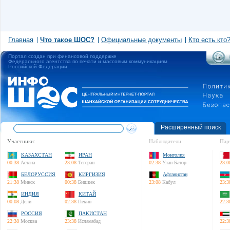
Главная
Что такое ШОС?
Официальные документы
Кто есть кто
Портал создан при финансовой поддержке
Федерального агентства по печати и массовым коммуникациям
Российской Федерации
Расширенный поиск
Участники:
Наблюдатели:
Пар
КАЗАХСТАН
ИРАН
Монголия
00:38
Астана
23:08
Тегеран
02:38
Улан-Батор
23:0
БЕЛОРУССИЯ
КИРГИЗИЯ
Афганистан
21:38
Минск
00:38
Бишкек
23:08
Кабул
23:3
ИНДИЯ
КИТАЙ
00:08
Дели
02:38
Пекин
22:3
РОССИЯ
ПАКИСТАН
22:38
Москва
23:38
Исламабад
22:3