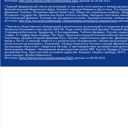
Источник:
http://unro.minjust.ru/NKOForeignAgent.aspx
данные на
28.08.2021
* Единый федеральный список организаций, в том числе иностранных и международны
Высший военный Маджлисуль Шура, Конгресс народов Ичкерии и Дагестана, Аль-Каида, 
Движение Талибан, Исламская партия Туркестана, Общество социальных реформ, Общес
Исламское государство, Джабха аль-Нусра ли-Ахль аш-Шам, Народное ополчение имен
Чистопольский Джамаат, Рохнамо ба суи давлати исломи, Террористическое сообщест
Источник:
http://nac.gov.ru/terroristicheskie-i-ekstremistskie-organizacii-i-materialy.html
данные
* Перечень общественных объединений и религиозных организаций в отношении котор
Национал-большевистская партия, ВЕК РА, Рада земли Кубанской Духовно Родовой Де
Староверов-Инглингов, Нурджулар, К Богодержавию, Таблиги Джамаат, Русское наци
славян, Ат-Такфир Валь-Хиджра, Пит Буль, Национал-социалистическая рабочая парт
Череповца, Духовно-Родовая Держава Русь, Русское национальное единство, Древнер
Кровь и Честь, О свободе совести и о религиозных объединениях, Омская организаци
религиозная организация п. Боровский, Община Коренного Русского народа Щелковског
организация «Братство», Свидетели Иеговы, О противодействии экстремистской деяте
болельщиков «Фирма», Молодежная правозащитная группа МПГ, Курсом Правды и Единен
республика Русь, Арестантское уголовное единство, Башкорт, Нация и свобода, W.H.С
прав граждан, Штабы Навального
Источник:
https://minjust.gov.ru/ru/documents/7822/
данные на
06.08.2021