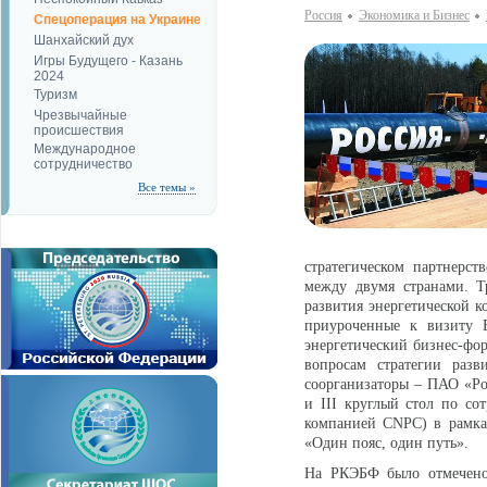
Россия
Экономика и Бизнес
Спецоперация на Украине
Шанхайский дух
Игры Будущего - Казань
2024
Туризм
Чрезвычайные
происшествия
Международное
сотрудничество
Все темы »
стратегическом партнерст
между двумя странами. Т
развития энергетической 
приуроченные к визиту В
энергетический бизнес-фо
вопросам стратегии разв
соорганизаторы – ПАО «Ро
и III круглый стол по со
компанией CNPC) в рамка
«Один пояс, один путь».
На РКЭБФ было отмечено,