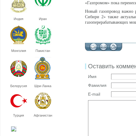
«Газпромом» пока перенес
Новый газопровод важно р
Сибири 2» также актуаль
Индия
Иран
газоперерабатывающих мо
Монголия
Пакистан
Оставить комме
Имя
Фамилия
Белорусия
Шри-Ланка
E-mail
Турция
Афганистан