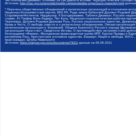
Чистопольский Джамаат, Рохнамо ба суи давлати исломи, Террористическое сообщест
Источник:
http://nac.gov.ru/terroristicheskie-i-ekstremistskie-organizacii-i-materialy.html
данные
* Перечень общественных объединений и религиозных организаций в отношении котор
Национал-большевистская партия, ВЕК РА, Рада земли Кубанской Духовно Родовой Де
Староверов-Инглингов, Нурджулар, К Богодержавию, Таблиги Джамаат, Русское наци
славян, Ат-Такфир Валь-Хиджра, Пит Буль, Национал-социалистическая рабочая парт
Череповца, Духовно-Родовая Держава Русь, Русское национальное единство, Древнер
Кровь и Честь, О свободе совести и о религиозных объединениях, Омская организаци
религиозная организация п. Боровский, Община Коренного Русского народа Щелковског
организация «Братство», Свидетели Иеговы, О противодействии экстремистской деяте
болельщиков «Фирма», Молодежная правозащитная группа МПГ, Курсом Правды и Единен
республика Русь, Арестантское уголовное единство, Башкорт, Нация и свобода, W.H.С
прав граждан, Штабы Навального
Источник:
https://minjust.gov.ru/ru/documents/7822/
данные на
06.08.2021