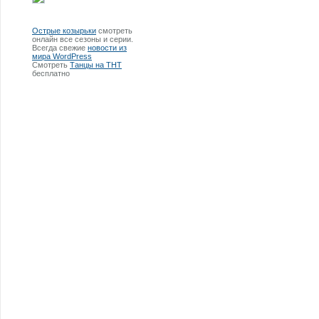
Острые козырьки
смотреть
онлайн все сезоны и серии.
Всегда свежие
новости из
мира WordPress
Смотреть
Танцы на ТНТ
бесплатно