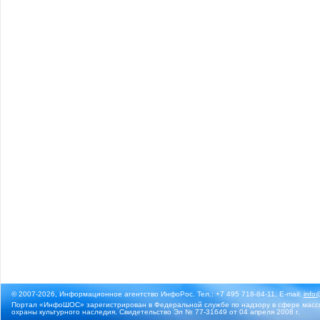
© 2007-2026, Информационное агентство ИнфоРос. Тел.: +7 495 718-84-11, E-mail:
info
Портал «ИнфоШОС» зарегистрирован в Федеральной службе по надзору в сфере массо
охраны культурного наследия. Свидетельство Эл № 77-31649 от 04 апреля 2008 г.