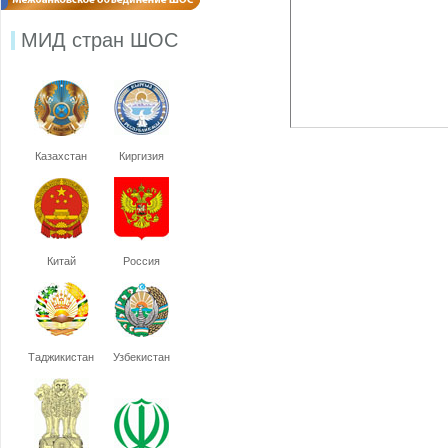
МИД стран ШОС
Казахстан
Киргизия
Китай
Россия
Таджикистан
Узбекистан