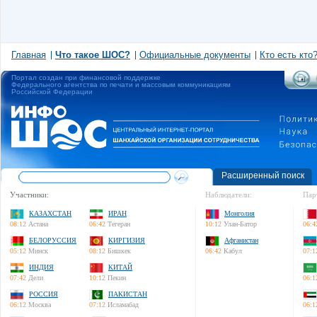
Главная
Что такое ШОС?
Официальные документы
Кто есть кто
Портал создан при финансовой поддержке
Федерального агентства по печати и массовым коммуникациям
Российской Федерации
Расширенный поиск
Участники:
Наблюдатели:
Пар
КАЗАХСТАН
ИРАН
Монголия
08:12
Астана
06:42
Тегеран
10:12
Улан-Батор
06:4
БЕЛОРУССИЯ
КИРГИЗИЯ
Афганистан
05:12
Минск
08:12
Бишкек
06:42
Кабул
07:1
ИНДИЯ
КИТАЙ
07:42
Дели
10:12
Пекин
06:1
РОССИЯ
ПАКИСТАН
06:12
Москва
07:12
Исламабад
06:1