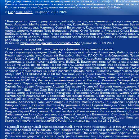
При цитировании и перепечатке материалов ссылка на портал «ИнфоШОС» обязательн
Для использования материалов в печатных изданиях необходимо письменное согласие
Если вы увидели ошибку, выделите ее мышкой и нажмите клавиши Ctrl+Enter
©
Создание сайта
- Инфорос, 2007-2026
* Реестр иностранных средств массовой информации, выполняющих функции иностранн
Голос Америки, Idel.Реалии, Кавказ.Реалии, Крым.Реалии, Телеканал Настоящее Время
Людмила Алексеевна, Маркелов Сергей Евгеньевич, Камалягин Денис Николаевич, Апах
Александрович, Маняхин Петр Борисович, Ярош Юлия Петровна, Чуракова Ольга Влади
Гройсман Софья Романовна, Рождественский Илья Дмитриевич, Апухтина Юлия Владимир
Шмагун Олеся Валентиновна, Мароховская Алеся Алексеевна, Долинина Ирина Никола
редактор 2021, Вега 2021
Источник:
https://minjust.gov.ru/ru/documents/7755/
данные на
03.09.2021
* Сведения реестра НКО, выполняющих функции иностранного агента:
Фонд защиты прав граждан Штаб, Институт права и публичной политики, Лаборатория
Гуманитарное действие, Открытый Петербург, Феникс ПЛЮС, Лига Избирателей, Правов
Крест, Центр Хасдей Ерушалаим, Центр поддержки и содействия развитию средств мас
информационных инициатив Действие, ВМЕСТЕ, Благотворительный фонд охраны здоров
Так, центр Сова, центр Анна, Проект Апрель, Самарская губерния, Эра здоровья, пр
защиты СИБАЛЬТ, Уральская правозащитная группа, Женщины Евразии, Рязанский Мемо
человека, Дальневосточный центр развития гражданских инициатив и социального пар
АКАДЕМИЯ ПО ПРАВАМ ЧЕЛОВЕКА, Частное учреждение Совета Министров северных стр
Массовой Информации, Институт развития прессы - Сибирь, Фонд поддержки свободы 
агентство МЕМО. РУ, Институт региональной прессы, Институт Развития Свободы Инф
Борисовна, Таранова Юлия Николаевна, Туровский Александр Алексеевич, Васильева 
Сергей Георгиевич, Пивоваров Андрей Сергеевич, Писемский Евгений Александрович,
Викторович, Шарипков Олег Викторович, Мальсагов Муса Асланович, Мошель Ирина Ар
Александровна, Исламов Тимур Рифгатович, Романова Ольга Евгеньевна, Щаров Серг
Паутов Юрий Анатольевич, Верховский Александр Маркович, Пислакова-Паркер Марина
Рачинский Ян Збигневич, Жемкова Елена Борисовна, Гудков Лев Дмитриевич, Иллари
Николай Алексеевич, Блинушов Андрей Юрьевич, Мосин Алексей Геннадьевич, Гефтер
Владимировна, Баженова Светлана Куприяновна, Исаев Сергей Владимирович, Максим
Буртина Елена Юрьевна, Гендель Людмила Залмановна, Кокорина Екатерина Алексеев
Подузов Сергей Васильевич, Протасова Ирина Вячеславовна, Литинский Леонид Борис
Добровольская Анна Дмитриевна, Королева Александра Евгеньевна, Смирнов Владими
Петрович, Полякова Мара Федоровна, Резник Генри Маркович, Захаров Герман Конста
Источник:
http://unro.minjust.ru/NKOForeignAgent.aspx
данные на
28.08.2021
* Единый федеральный список организаций, в том числе иностранных и международны
Высший военный Маджлисуль Шура, Конгресс народов Ичкерии и Дагестана, Аль-Каида, 
Движение Талибан, Исламская партия Туркестана, Общество социальных реформ, Общес
Исламское государство, Джабха аль-Нусра ли-Ахль аш-Шам, Народное ополчение имен