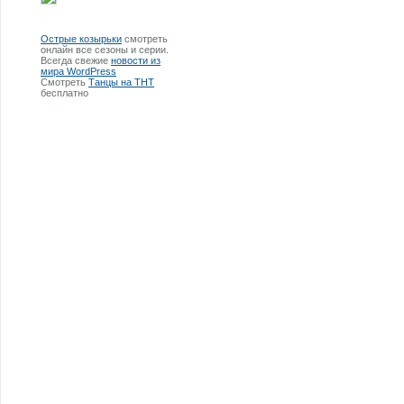
Острые козырьки
смотреть
онлайн все сезоны и серии.
Всегда свежие
новости из
мира WordPress
Смотреть
Танцы на ТНТ
бесплатно