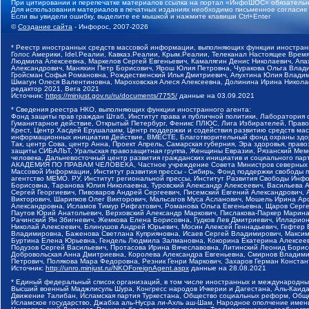
При цитировании и перепечатке материалов ссылка на портал «ИнфоШОС» обязательн
Для использования материалов в печатных изданиях необходимо письменное согласие
Если вы увидели ошибку, выделите ее мышкой и нажмите клавиши Ctrl+Enter
©
Создание сайта
- Инфорос, 2007-2026
* Реестр иностранных средств массовой информации, выполняющих функции иностранн
Голос Америки, Idel.Реалии, Кавказ.Реалии, Крым.Реалии, Телеканал Настоящее Время
Людмила Алексеевна, Маркелов Сергей Евгеньевич, Камалягин Денис Николаевич, Апах
Александрович, Маняхин Петр Борисович, Ярош Юлия Петровна, Чуракова Ольга Влади
Гройсман Софья Романовна, Рождественский Илья Дмитриевич, Апухтина Юлия Владимир
Шмагун Олеся Валентиновна, Мароховская Алеся Алексеевна, Долинина Ирина Никола
редактор 2021, Вега 2021
Источник:
https://minjust.gov.ru/ru/documents/7755/
данные на
03.09.2021
* Сведения реестра НКО, выполняющих функции иностранного агента:
Фонд защиты прав граждан Штаб, Институт права и публичной политики, Лаборатория
Гуманитарное действие, Открытый Петербург, Феникс ПЛЮС, Лига Избирателей, Правов
Крест, Центр Хасдей Ерушалаим, Центр поддержки и содействия развитию средств мас
информационных инициатив Действие, ВМЕСТЕ, Благотворительный фонд охраны здоров
Так, центр Сова, центр Анна, Проект Апрель, Самарская губерния, Эра здоровья, пр
защиты СИБАЛЬТ, Уральская правозащитная группа, Женщины Евразии, Рязанский Мемо
человека, Дальневосточный центр развития гражданских инициатив и социального пар
АКАДЕМИЯ ПО ПРАВАМ ЧЕЛОВЕКА, Частное учреждение Совета Министров северных стр
Массовой Информации, Институт развития прессы - Сибирь, Фонд поддержки свободы 
агентство МЕМО. РУ, Институт региональной прессы, Институт Развития Свободы Инф
Борисовна, Таранова Юлия Николаевна, Туровский Александр Алексеевич, Васильева 
Сергей Георгиевич, Пивоваров Андрей Сергеевич, Писемский Евгений Александрович,
Викторович, Шарипков Олег Викторович, Мальсагов Муса Асланович, Мошель Ирина Ар
Александровна, Исламов Тимур Рифгатович, Романова Ольга Евгеньевна, Щаров Серг
Паутов Юрий Анатольевич, Верховский Александр Маркович, Пислакова-Паркер Марина
Рачинский Ян Збигневич, Жемкова Елена Борисовна, Гудков Лев Дмитриевич, Иллари
Николай Алексеевич, Блинушов Андрей Юрьевич, Мосин Алексей Геннадьевич, Гефтер
Владимировна, Баженова Светлана Куприяновна, Исаев Сергей Владимирович, Максим
Буртина Елена Юрьевна, Гендель Людмила Залмановна, Кокорина Екатерина Алексеев
Подузов Сергей Васильевич, Протасова Ирина Вячеславовна, Литинский Леонид Борис
Добровольская Анна Дмитриевна, Королева Александра Евгеньевна, Смирнов Владими
Петрович, Полякова Мара Федоровна, Резник Генри Маркович, Захаров Герман Конста
Источник:
http://unro.minjust.ru/NKOForeignAgent.aspx
данные на
28.08.2021
* Единый федеральный список организаций, в том числе иностранных и международны
Высший военный Маджлисуль Шура, Конгресс народов Ичкерии и Дагестана, Аль-Каида, 
Движение Талибан, Исламская партия Туркестана, Общество социальных реформ, Общес
Исламское государство, Джабха аль-Нусра ли-Ахль аш-Шам, Народное ополчение имен