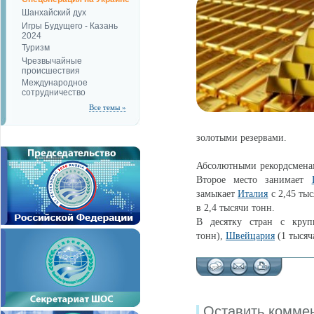
Шанхайский дух
Игры Будущего - Казань
2024
Туризм
Чрезвычайные
происшествия
Международное
сотрудничество
Все темы »
золотыми резервами.
Абсолютными рекордсмена
Второе место занимает
замыкает
Италия
с 2,45 ты
в 2,4 тысячи тонн.
В десятку стран с кру
тонн),
Швейцария
(1 тысяч
Оставить комме