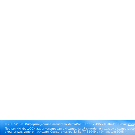
© 2007-2026, Информационное агентство ИнфоРос. Тел.: +7 495 718-84-11, E-mail:
info
Портал «ИнфоШОС» зарегистрирован в Федеральной службе по надзору в сфере массо
охраны культурного наследия. Свидетельство Эл № 77-31649 от 04 апреля 2008 г.