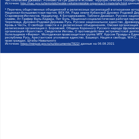
Чистопольский Джамаат, Рохнамо ба суи давлати исломи, Террористическое сообщест
Источник:
http://nac.gov.ru/terroristicheskie-i-ekstremistskie-organizacii-i-materialy.html
данные
* Перечень общественных объединений и религиозных организаций в отношении котор
Национал-большевистская партия, ВЕК РА, Рада земли Кубанской Духовно Родовой Де
Староверов-Инглингов, Нурджулар, К Богодержавию, Таблиги Джамаат, Русское наци
славян, Ат-Такфир Валь-Хиджра, Пит Буль, Национал-социалистическая рабочая парт
Череповца, Духовно-Родовая Держава Русь, Русское национальное единство, Древнер
Кровь и Честь, О свободе совести и о религиозных объединениях, Омская организаци
религиозная организация п. Боровский, Община Коренного Русского народа Щелковског
организация «Братство», Свидетели Иеговы, О противодействии экстремистской деяте
болельщиков «Фирма», Молодежная правозащитная группа МПГ, Курсом Правды и Единен
республика Русь, Арестантское уголовное единство, Башкорт, Нация и свобода, W.H.С
прав граждан, Штабы Навального
Источник:
https://minjust.gov.ru/ru/documents/7822/
данные на
06.08.2021