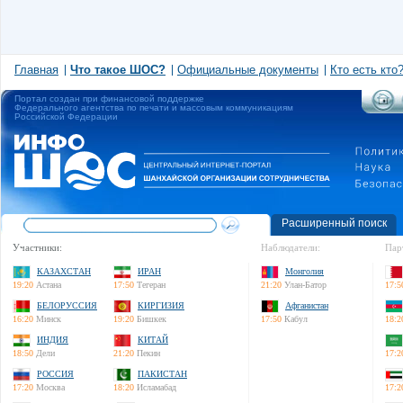
Главная
Что такое ШОС?
Официальные документы
Кто есть кто
Портал создан при финансовой поддержке
Федерального агентства по печати и массовым коммуникациям
Российской Федерации
Расширенный поиск
Участники:
Наблюдатели:
Пар
КАЗАХСТАН
ИРАН
Монголия
19:20
Астана
17:50
Тегеран
21:20
Улан-Батор
17:5
БЕЛОРУССИЯ
КИРГИЗИЯ
Афганистан
16:20
Минск
19:20
Бишкек
17:50
Кабул
18:2
ИНДИЯ
КИТАЙ
18:50
Дели
21:20
Пекин
17:2
РОССИЯ
ПАКИСТАН
17:20
Москва
18:20
Исламабад
17:2